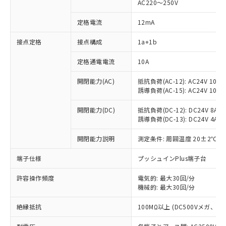
AC220～250V
定格電流
12mA
接点定格
接点構成
1a+1b
※1 対応状況
定格通電電流
10A
対応済み：EU RoHS指令（10物質）の
非含有に対応した製品が提供可能な商品で
開閉能力(AC)
抵抗負荷(AC-12): AC24V 10A/A
誘導負荷(AC-15): AC24V 10A/AC
す。
対応予定：EU RoHS指令（10物質）の非含
ご利用条件
開閉能力(DC)
抵抗負荷(DC-12): DC24V 8A/DC
有に対応した製品に切り替える予定のある
誘導負荷(DC-13): DC24V 4A/DC
商品です。
対応予定なし：EU RoHS指令（10物質）の
開閉能力説明
測定条件: 周囲温度 20±2℃、
以下の条件をお読みいただき、同意のうえ
非含有に非対応の商品で、対応品を出す予
ご利用ください。
定はありません。
端子仕様
プッシュインPlus端子台
調査・確認中：EU RoHS指令（10物質）の
本サービスは、当社制御機器事業取扱
※1 中国RoHS○×表
非含有の対応状況を調査中または確認中の
許容操作頻度
電気的: 最大30回/分
商品の当社在庫状況および標準価格
商品です。
機械的: 最大30回/分
(税抜)を提供させていただくもので
「○」：最大均質材料含有率が中国RoHSの
非該当品：ライセンス料など無形物で、有
す。
基準値以下であることを示します。
絶縁抵抗
100MΩ以上 (DC500Vメガ、
害物質有無と関係のない商品です。
当社制御機器事業取扱商品の中には、
「×」：最大均質材料含有率が中国RoHSの
仕入先様の事情により、非含有部品として
本サービスの対象外となる商品もある