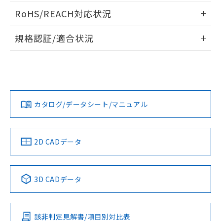
ログイン/会員登録いただくと、CADデータをダウンロー
RoHS/REACH対応状況
ドすることができます。
情報更新：2026/7/29
規格認証/適合状況
ログイン/会員登録
EU RoHS
注意事項・凡例
A22NW-3MM-TYA-P201-YEについての規格認証/適合状況に
ついては、「カスタマーサポートセンタ お客様相談室」また
は貴社担当オムロン営業員または販売店にお問い合わせくだ
対応状況
対応予定月
※1
※2
さい。
ダウンロードデータをご利用いただく前に、以下を必ずお読
みください。
カタログ/データシート/マニュアル
対応済み
ソフトウェアの使用条件
お問い合わせ
中国 RoHS
注意事項・凡例
2D CADデータ
中国 RoHS表
※1 ※2
3D CADデータ
Pb
Hg
Cd
Cr(VI)
該非判定見解書/項目別対比表
O
O
O
O