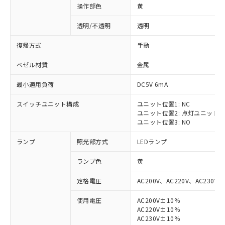
操作部色
黄
透明/不透明
透明
復帰方式
手動
ベゼル材質
金属
最小適用負荷
DC5V 6mA
スイッチユニット構成
ユニット位置1: NC
ユニット位置2: 点灯ユニット
ユニット位置3: NO
ランプ
照光部方式
LEDランプ
ランプ色
黄
定格電圧
AC200V、AC220V、AC230V、
使用電圧
AC200V±10%
AC220V±10%
AC230V±10%