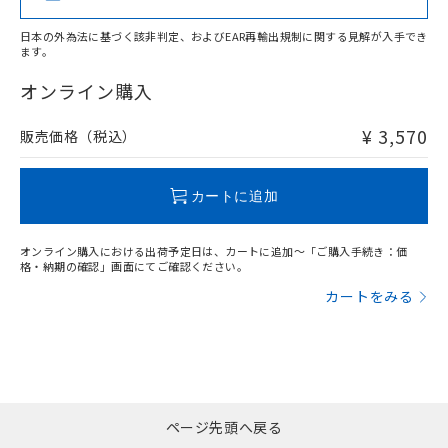
日本の外為法に基づく該非判定、およびEAR再輸出規制に関する見解が入手でき
ます。
"対応済み"や非含有の記載がされた商品であっても、流通
在庫等で未対応品が混在する可能性があります。
オンライン購入
非含有品が必要な際は、弊社営業部門もしくは販売店へお
問い合わせください。
¥ 3,570
販売価格（税込）
この製品のRoHS/REACH対応状況ページへ
カートに追加
オンライン購入における出荷予定日は、カートに追加～「ご購入手続き：価
格・納期の確認」画面にてご確認ください。
カートをみる
ページ先頭へ戻る