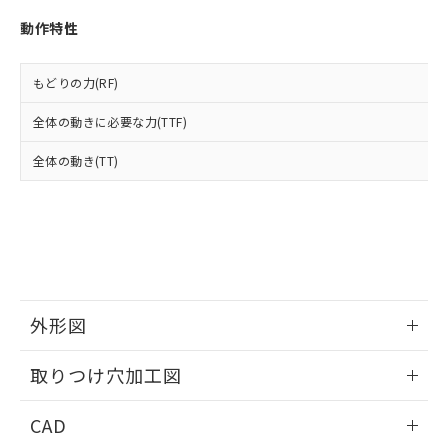
い合わせください。
お客様が当ウェブサイト上で当社にご
※3 非含有証明書ダウンロード
動作特性
登録された部品リストについて、当社
および当社の共同利用者が、当社の製
下記の非含有証明書をダウンロードするこ
品・サービスに関するお客様との取
もどりの力(RF)
とができます。
合意する
キャンセル
引・商談に必要な範囲で利用すること
をご了承ください。
全体の動きに必要な力(TTF)
EU RoHS指令（10物質）の非含有証明書
※当社の共同利用者とは、
"個人情報
51物質の非含有証明書（当社基準）
の共同利用に関して"
の「1.共同利
全体の動き(TT)
※本証明書は発行日時点で非含有を証明す
用者の範囲」に記載されている法人を
るもので、過去に遡って非含有を証明する
指します。
ものではありません。
また、RoHS指令のフタル酸エステル類４
物質の対応では、対応完了までの期間は出
荷製品に未対応品が混在することから備考
欄に対応日を記載しておりました。
既に当社にて対応品への在庫切替を完了
外形図
していることから、特段のことがない限
り、2022年1月12日より割愛しておりま
情報更新：2026/05/21
取りつけ穴加工図
す。
情報更新：2026/05/21
CAD