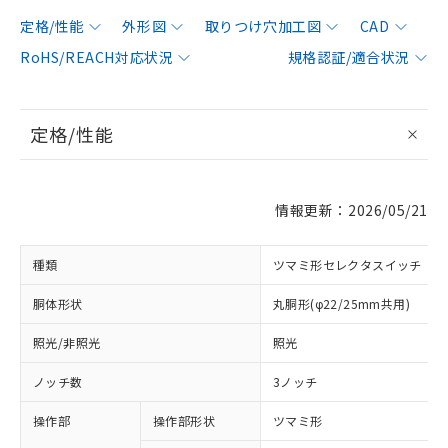
定格/性能
外形図
取りつけ穴加工図
CAD
RoHS/REACH対応状況
規格認証/適合状況
定格/性能
情報更新：2026/05/21
種類
ツマミ形セレクタスイッチ
胴体形状
丸胴形(φ22/25mm共用)
照光/非照光
照光
ノッチ数
3ノッチ
操作部
操作部形状
ツマミ形