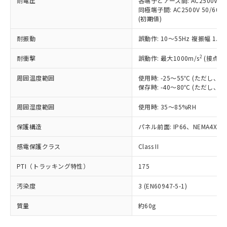
耐電圧
各端子とアース間: AC2500V 50/
基準値を超えていることを示します。
いたものが、含有品と判明した場合などや
当社は、これら貴社製品のうち、外国
ことをご了承ください。
同極端子間: AC2500V 50/60
「－」：未確認です。当社販売部門へお問
むを得ず変更することがあります。
為替および外国貿易法に定める商品
在庫状況および標準価格照会結果は、
(初期値)
い合わせください。
（以下｢規制貨物等」という）を輸出
記載している更新日時点での社内デー
*EU RoHS指令（10物質）：
または国外への提供する場合は、日本
耐振動
誤動作: 10～55Hz 複振幅 1.
記
タに基づき作成されるものであり、閲
説明
鉛(Pb) 1000ppm以下、 水銀(Hg) 1000ppm以下、 カド
*中国RoHS10物質の基準値 (GB/T26572)：
国政府の輸出許可(または役務取引許
号
覧された時点での実際の在庫および標
ミウム(Cd) 100ppm以下、
Pb(鉛) :1000ppm、 Hg(水銀) : 1000ppm、 Cd(カドミウ
2
耐衝撃
可)を取得するなどの必要な手続きを
誤動作: 最大1000m/s
(接点開
六価クロム(Cr(Ⅵ)) 1000ppm以下、ポリ臭化ビフェニル
ム) : 100ppm、
準価格とは異なる場合があることをご
類(PBB) 1000ppm以下、ポリ臭化ジフェニルエーテル類
Cr(Ⅵ)(六価クロム) : 1000ppm、 PBBs(ポリ臭化ビフェ
とります。
了承ください。
(PBDE) 1000ppm以下、フタル酸ビス(2-エチルヘキシ
○
一定数以上の在庫あり
ニル類) : 1000ppm、 PBDEs(ポリ臭化ジフェニルエーテ
周囲温度範囲
使用時: -25～55℃ (ただし
当社は規制貨物を破棄する場合は、完
ル) (DEHP)(別名：DOP) 1000ppm以下、フタル酸ブチ
正式な納期状況および標準価格はお客
ル類) : 1000ppm、
保存時: -40～80℃ (ただし
ルベンジル（BBP） 1000ppm以下、フタル酸ジブチル
全に破砕するなど、違法に輸出されな
DBP(フタル酸ジブチル) : 1000ppm、 DIBP(フタル酸ジ
様のお取引先、またはお客様担当のオ
（DBP） 1000ppm以下、フタル酸ジイソブチル
イソブチル) : 1000ppm、 BBP(フタル酸ブチルベンジ
△
一定数には満たないが在庫あり
いよう必要な手段を講じます。
ムロン制御機器販売店・当社販売員に
(DIBP) 1000ppm以下
ル) : 1000ppm、
周囲湿度範囲
使用時: 35～85%RH
当社は貴社製品を、核兵器、ミサイ
但し、RoHS指令で産業用監視および制御機器に対する
DEHP(フタル酸ビス(2-エチルヘキシル)) : 1000ppm
ご相談ください。
適用除外項目は除く。
ル、化学兵器、生物兵器またはその他
－
在庫なし(最新の在庫状況につ
オムロン制御機器販売店や当社販売拠
保護構造
パネル前面: IP66、NEMA4X, N
フタル酸エステル類の４物質については閾値を超える意
武器並びにこれらの製造装置等に一切
いては、お客様のお取引先、ま
図的な使用がないことを確認しています。
点は「
販売ネットワーク
」をご確認
※2 環境保護使用期限
使用いたしません。
たはお客様担当のオムロン制御
感電保護クラス
ください。
Class II
当社は、貴社製品を第三者に販売する
機器販売店・当社販売員にご確
在庫状況および標準価格結果を当社の
※2 対応予定月
「ｅ」：有害物質（10物質）のすべてが基
場合は、上記1、2および3の内容を当
PTI（トラッキング特性）
認ください)
175
事前の承諾なく第三者に漏洩または開
準値以下であることを示します。
該第三者に通知します。また当社は、
示しないようお願いします。
部品在庫の切り替え状況などにより、予定
「10」：通常の使用状況下において有害物
汚染度
販売先および販売に係わる関係者が違
3 (EN60947-5-1)
マイパーツ機能（部品リスト作成サー
空
受注生産機種、また在庫状況の
月が前後することがあります。
質が外部に漏えいし、環境に深刻な影響を
法に輸出するおそれがある場合は、取
ビス）をご利用いただくには、I-Web
白
情報を公開していない機種
質量
及ぼさない年数を意味します。
約60g
り引きをいたしません。
メンバーズにご登録されている必要が
「－」：未確認です。当社販売部門へお問
あります。