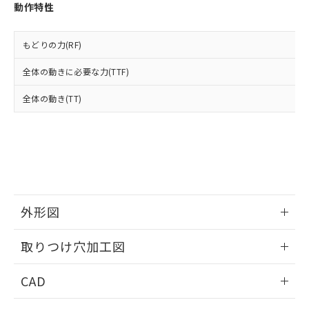
お客様が当ウェブサイト上で当社にご
動作特性
※3 非含有証明書ダウンロード
登録された部品リストについて、当社
および当社の共同利用者が、当社の製
下記の非含有証明書をダウンロードするこ
品・サービスに関するお客様との取
もどりの力(RF)
とができます。
合意する
キャンセル
引・商談に必要な範囲で利用すること
全体の動きに必要な力(TTF)
をご了承ください。
EU RoHS指令（10物質）の非含有証明書
※当社の共同利用者とは、
"個人情報
51物質の非含有証明書（当社基準）
全体の動き(TT)
の共同利用に関して"
の「1.共同利
※本証明書は発行日時点で非含有を証明す
用者の範囲」に記載されている法人を
るもので、過去に遡って非含有を証明する
指します。
ものではありません。
また、RoHS指令のフタル酸エステル類４
物質の対応では、対応完了までの期間は出
荷製品に未対応品が混在することから備考
欄に対応日を記載しておりました。
外形図
既に当社にて対応品への在庫切替を完了
していることから、特段のことがない限
情報更新：2026/05/21
り、2022年1月12日より割愛しておりま
取りつけ穴加工図
す。
情報更新：2026/05/21
CAD
ログイン/会員登録いただくと、CADデータをダウンロー