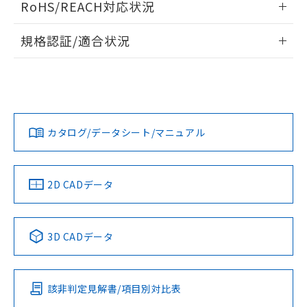
RoHS/REACH対応状況
ドすることができます。
情報更新：2026/7/29
規格認証/適合状況
ログイン/会員登録
EU RoHS
注意事項・凡例
A22NW-3MM-TYA-P102-YDについての規格認証/適合状況に
ついては、「カスタマーサポートセンタ お客様相談室」また
は貴社担当オムロン営業員または販売店にお問い合わせくだ
対応状況
対応予定月
※1
※2
さい。
ダウンロードデータをご利用いただく前に、以下を必ずお読
みください。
カタログ/データシート/マニュアル
対応済み
ソフトウェアの使用条件
お問い合わせ
中国 RoHS
注意事項・凡例
2D CADデータ
中国 RoHS表
※1 ※2
3D CADデータ
Pb
Hg
Cd
Cr(VI)
該非判定見解書/項目別対比表
O
O
O
O