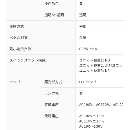
操作部色
黄
透明/不透明
透明
復帰方式
手動
ベゼル材質
金属
最小適用負荷
DC5V 6mA
スイッチユニット構成
ユニット位置1: NO
ユニット位置2: 点灯ユニット
ユニット位置3: NC
ランプ
照光部方式
LEDランプ
ランプ色
黄
定格電圧
AC100V、AC110V、AC120V
使用電圧
AC100V±10%
AC110V±10%
AC100～130V