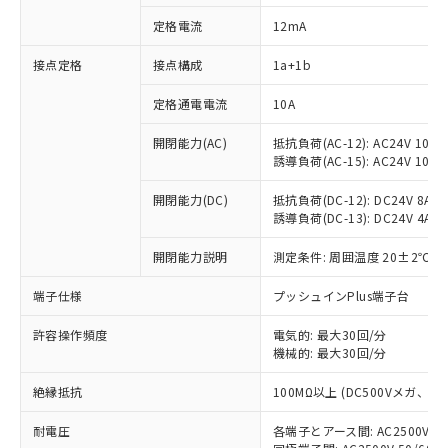
定格電流
12mA
接点定格
接点構成
1a+1b
※1 対応状況
定格通電電流
10A
対応済み：EU RoHS指令（10物質）の
開閉能力(AC)
抵抗負荷(AC-12): AC24V 10A/A
非含有に対応した製品が提供可能な商品で
誘導負荷(AC-15): AC24V 10A/AC
す。
対応予定：EU RoHS指令（10物質）の非含
開閉能力(DC)
抵抗負荷(DC-12): DC24V 8A/DC
ご利用条件
有に対応した製品に切り替える予定のある
誘導負荷(DC-13): DC24V 4A/DC
商品です。
対応予定なし：EU RoHS指令（10物質）の
開閉能力説明
測定条件: 周囲温度 20±2℃、
以下の条件をお読みいただき、同意のうえ
非含有に非対応の商品で、対応品を出す予
ご利用ください。
端子仕様
プッシュインPlus端子台
定はありません。
調査・確認中：EU RoHS指令（10物質）の
本サービスは、当社制御機器事業取扱
許容操作頻度
電気的: 最大30回/分
※1 中国RoHS○×表
非含有の対応状況を調査中または確認中の
商品の当社在庫状況および標準価格
機械的: 最大30回/分
商品です。
(税抜)を提供させていただくもので
「○」：最大均質材料含有率が中国RoHSの
非該当品：ライセンス料など無形物で、有
絶縁抵抗
す。
100MΩ以上 (DC500Vメガ、
基準値以下であることを示します。
害物質有無と関係のない商品です。
当社制御機器事業取扱商品の中には、
「×」：最大均質材料含有率が中国RoHSの
仕入先様の事情により、非含有部品として
耐電圧
各端子とアース間: AC2500V 50/
本サービスの対象外となる商品もある
基準値を超えていることを示します。
いたものが、含有品と判明した場合などや