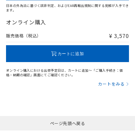
日本の外為法に基づく該非判定、およびEAR再輸出規制に関する見解が入手でき
ます。
"対応済み"や非含有の記載がされた商品であっても、流通
在庫等で未対応品が混在する可能性があります。
オンライン購入
非含有品が必要な際は、弊社営業部門もしくは販売店へお
問い合わせください。
¥ 3,570
販売価格（税込）
この製品のRoHS/REACH対応状況ページへ
カートに追加
オンライン購入における出荷予定日は、カートに追加～「ご購入手続き：価
格・納期の確認」画面にてご確認ください。
カートをみる
ページ先頭へ戻る