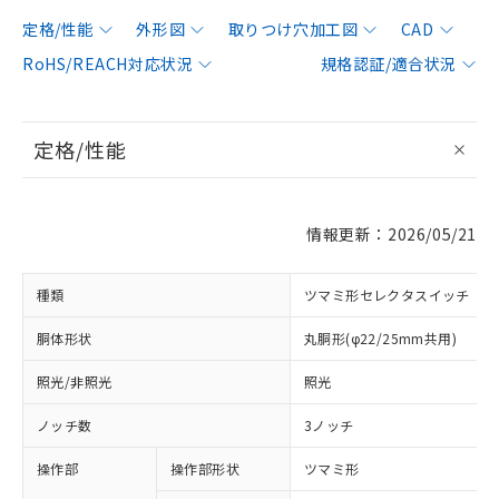
定格/性能
外形図
取りつけ穴加工図
CAD
RoHS/REACH対応状況
規格認証/適合状況
定格/性能
情報更新：2026/05/21
種類
ツマミ形セレクタスイッチ
胴体形状
丸胴形(φ22/25mm共用)
照光/非照光
照光
ノッチ数
3ノッチ
操作部
操作部形状
ツマミ形