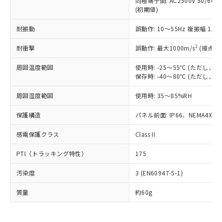
当社は、これら貴社製品のうち、外国
同極端子間: AC2500V 50/60
ことをご了承ください。
「－」：未確認です。当社販売部門へお問
むを得ず変更することがあります。
(初期値)
為替および外国貿易法に定める商品
在庫状況および標準価格照会結果は、
い合わせください。
（以下｢規制貨物等」という）を輸出
記載している更新日時点での社内デー
耐振動
誤動作: 10～55Hz 複振幅 1.
*EU RoHS指令（10物質）：
または国外への提供する場合は、日本
記
タに基づき作成されるものであり、閲
説明
鉛(Pb) 1000ppm以下、 水銀(Hg) 1000ppm以下、 カド
*中国RoHS10物質の基準値 (GB/T26572)：
国政府の輸出許可(または役務取引許
号
覧された時点での実際の在庫および標
ミウム(Cd) 100ppm以下、
Pb(鉛) :1000ppm、 Hg(水銀) : 1000ppm、 Cd(カドミウ
2
耐衝撃
誤動作: 最大1000m/s
(接点開
可)を取得するなどの必要な手続きを
六価クロム(Cr(Ⅵ)) 1000ppm以下、ポリ臭化ビフェニル
ム) : 100ppm、
準価格とは異なる場合があることをご
類(PBB) 1000ppm以下、ポリ臭化ジフェニルエーテル類
Cr(Ⅵ)(六価クロム) : 1000ppm、 PBBs(ポリ臭化ビフェ
とります。
了承ください。
周囲温度範囲
使用時: -25～55℃ (ただし
(PBDE) 1000ppm以下、フタル酸ビス(2-エチルヘキシ
○
一定数以上の在庫あり
ニル類) : 1000ppm、 PBDEs(ポリ臭化ジフェニルエーテ
当社は規制貨物を破棄する場合は、完
ル) (DEHP)(別名：DOP) 1000ppm以下、フタル酸ブチ
正式な納期状況および標準価格はお客
保存時: -40～80℃ (ただし
ル類) : 1000ppm、
ルベンジル（BBP） 1000ppm以下、フタル酸ジブチル
全に破砕するなど、違法に輸出されな
DBP(フタル酸ジブチル) : 1000ppm、 DIBP(フタル酸ジ
様のお取引先、またはお客様担当のオ
（DBP） 1000ppm以下、フタル酸ジイソブチル
イソブチル) : 1000ppm、 BBP(フタル酸ブチルベンジ
△
一定数には満たないが在庫あり
いよう必要な手段を講じます。
周囲湿度範囲
使用時: 35～85%RH
ムロン制御機器販売店・当社販売員に
(DIBP) 1000ppm以下
ル) : 1000ppm、
当社は貴社製品を、核兵器、ミサイ
但し、RoHS指令で産業用監視および制御機器に対する
DEHP(フタル酸ビス(2-エチルヘキシル)) : 1000ppm
ご相談ください。
適用除外項目は除く。
保護構造
ル、化学兵器、生物兵器またはその他
パネル前面: IP66、NEMA4X, N
－
在庫なし(最新の在庫状況につ
オムロン制御機器販売店や当社販売拠
フタル酸エステル類の４物質については閾値を超える意
武器並びにこれらの製造装置等に一切
いては、お客様のお取引先、ま
図的な使用がないことを確認しています。
点は「
販売ネットワーク
」をご確認
※2 環境保護使用期限
感電保護クラス
Class II
使用いたしません。
たはお客様担当のオムロン制御
ください。
当社は、貴社製品を第三者に販売する
機器販売店・当社販売員にご確
在庫状況および標準価格結果を当社の
PTI（トラッキング特性）
175
※2 対応予定月
「ｅ」：有害物質（10物質）のすべてが基
場合は、上記1、2および3の内容を当
認ください)
事前の承諾なく第三者に漏洩または開
準値以下であることを示します。
該第三者に通知します。また当社は、
示しないようお願いします。
汚染度
3 (EN60947-5-1)
部品在庫の切り替え状況などにより、予定
「10」：通常の使用状況下において有害物
販売先および販売に係わる関係者が違
マイパーツ機能（部品リスト作成サー
空
受注生産機種、また在庫状況の
月が前後することがあります。
質が外部に漏えいし、環境に深刻な影響を
法に輸出するおそれがある場合は、取
ビス）をご利用いただくには、I-Web
質量
白
情報を公開していない機種
約60g
及ぼさない年数を意味します。
り引きをいたしません。
メンバーズにご登録されている必要が
「－」：未確認です。当社販売部門へお問
あります。
い合わせください。