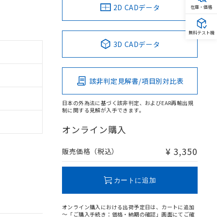
2D CADデータ
在庫・価格
無料テスト機
3D CADデータ
該非判定見解書/項目別対比表
日本の外為法に基づく該非判定、およびEAR再輸出規
制に関する見解が入手できます。
オンライン購入
¥ 3,350
販売価格（税込）
カートに追加
オンライン購入における出荷予定日は、カートに追加
～「ご購入手続き：価格・納期の確認」画面にてご確