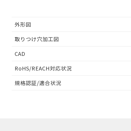
外形図
取りつけ穴加工図
CAD
ログイン/会員登録いただくと、CADデータをダウンロ
RoHS/REACH対応状況
規格認証/適合状況
EU RoHS
注意事項・凡例
A22NW-3MM-TYA-P102-YCについての規格認証/適
業員または販売店にお問い合わせください。
ダウンロードデータをご利用いただく前に、以下を必ずお読
対応状況
対応予定月
※1
※2
ソフトウェアの使用条件
対応済み