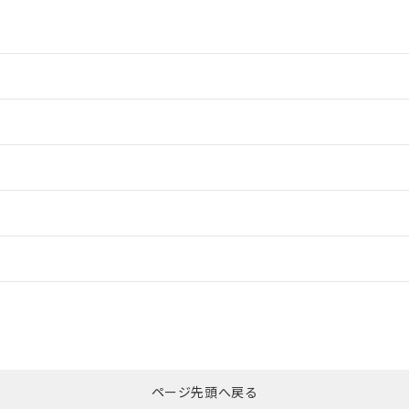
情報更新：2
情報更新：2
ードすることができます。
情報更新：
ログイン/会員登録
合状況については、「カスタマーサポートセンタ お客様相談室」または貴社
みください。
非含有証明書
※3
ページ先頭へ戻る
ダウンロードはこちら