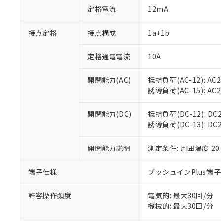
対応済み：EU
定格電流
12mA
対応予定：EU R
対応予定なし：EU
接点定格
接点構成
1a+1b
調査・確認中：EU
ご利用条件
非該当品：ライセ
※1 中国RoHS
仕入先様の事情に
定格通電電流
10A
があります。
以下の条件をお読
「○」：最大均質
開閉能力(AC)
抵抗負荷(AC-12): AC24
「×」：最大均質
本サービスは
当社は、これ
*EU RoHS指令（10物
誘導負荷(AC-15): AC24V
「－」：未確認で
鉛(Pb) 1000ppm以下、
くものです。
う）を輸出ま
記
説明
六価クロム(Cr(Ⅵ)) 1
当社制御機器
などの必要な
フタル酸ビス(2-エチルヘ
号
開閉能力(DC)
抵抗負荷(DC-12): DC24
*中国RoHS10物質の基準値 
ル（DBP） 1000ppm
在庫状況およ
当社は規制貨
Pb(鉛) :1000ppm、 Hg
誘導負荷(DC-13): DC24
但し、RoHS指令で産
のであり、閲
ます。
Cr(Ⅵ)(六価クロム) : 
フタル酸エステル類の４
○
一定数以
DBP(フタル酸ジブチル) :
い。
当社は貴社製
DEHP(フタル酸ビス(2-エ
開閉能力説明
測定条件: 周囲温度 2
正式な納期状
置等に一切使
当社販売員に
※2 対応予定月
△
一定数に
当社は、貴社
オムロン制御
また当社は、
端子仕様
プッシュインPlus端
※2 環境保護使
在庫状況およ
部品在庫の切り替
たしません。
－
在庫なし
す。
「ｅ」：有害物質
機器販売
許容操作頻度
電気的: 最大30回/分
マイパーツ機
「10」：通常の
機械的: 最大30回/分
ている必要が
味します。
空
受注生産