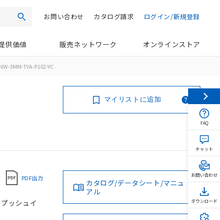
お問い合わせ
カタログ請求
ログイン/新規登録
検索
提供価値
販売ネットワーク
オンラインストア
NW-3MM-TYA-P102-YC
マイリストに追加
FAQ
チャット
お問い合わせ
PDF出力
カタログ/データシート/マニュ
アル
, プッシュイ
ダウンロード