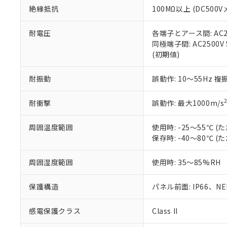
お客様が当ウ
※3 非含有証明
「－」：未確認で
白
絶縁抵抗
100MΩ以上 (DC5
が、当社の製
さい。
下記の非含有証明
※当社の共同
耐電圧
各端子とアース間: AC250
いる法人を指
同極端子間: AC2500V
EU RoHS指令（
(初期値)
51物質の非含有証
※本証明書は発行
また、RoHS指
耐振動
誤動作: 10～55Hz 複
混在することから
既に当社にて対応
耐衝撃
誤動作: 最大1000m/s
り割愛しておりま
周囲温度範囲
使用時: -25～55℃
保存時: -40～80℃
周囲湿度範囲
使用時: 35～85%RH
保護構造
パネル前面: IP66、NEM
感電保護クラス
Class II