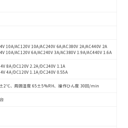
 RoHS指令（10物質）の非含有に対応した製品が提供可能な商品です
oHS指令（10物質）の非含有に対応した製品に切り替える予定のある
 RoHS指令（10物質）の非含有に非対応の商品で、対応品を出す予
 RoHS指令（10物質）の非含有の対応状況を調査中または確認中の
ンス料など無形物で、有害物質有無と関係のない商品です。
○×表
より、非含有部品としていたものが、含有品と判明した場合などやむ
みいただき、同意のうえご利用ください。
材料含有率が中国RoHSの基準値以下であることを示します。
V 10A/AC120V 10A/AC240V 6A/AC380V 2A/AC440V 2A
材料含有率が中国RoHSの基準値を超えていることを示します。
、当社制御機器事業取扱商品の当社在庫状況および標準価格(税抜)
ら貴社製品のうち、外国為替および外国貿易法に定める商品（以下｢
質）：
 10A/AC120V 6A/AC240V 3A/AC380V 1.9A/AC440V 1.6A
す。当社販売部門へお問い合わせください。
 水銀(Hg) 1000ppm以下、 カドミウム(Cd) 100ppm以下、
たは国外への提供する場合は、日本国政府の輸出許可(または役務取
000ppm以下、ポリ臭化ビフェニル類(PBB) 1000ppm以下、ポリ臭化ジフェニルエーテル類(P
事業取扱商品の中には、本サービスの対象外となる商品もあること
手続きをとります。
キシル) (DEHP)(別名：DOP) 1000ppm以下、フタル酸ブチルベンジル（BBP） 100
V 8A/DC120V 2.2A/DC240V 1.1A
(GB/T26572)：
以下、フタル酸ジイソブチル (DIBP) 1000ppm以下
び標準価格照会結果は、記載している更新日時点での社内データに
物を破棄する場合は、完全に破砕するなど、違法に輸出されないよ
(水銀) : 1000ppm、 Cd(カドミウム) : 100ppm、
V 4A/DC120V 1.1A/DC240V 0.55A
業用監視および制御機器に対する適用除外項目は除く。
覧された時点での実際の在庫および標準価格とは異なる場合がある
1000ppm、 PBBs(ポリ臭化ビフェニル類) : 1000ppm、 PBDEs(ポリ臭化ジフェニルエーテル類
物質については閾値を超える意図的な使用がないことを確認しています。
上の在庫あり
 1000ppm、 DIBP(フタル酸ジイソブチル) : 1000ppm、 BBP(フタル酸ブチルベンジル) :
品を、核兵器、ミサイル、化学兵器、生物兵器またはその他武器並
チルヘキシル)) : 1000ppm
0±2℃、周囲湿度 65±5%RH、操作ひん度 30回/min
況および標準価格はお客様のお取引先、またはお客様担当のオムロ
用いたしません。
ご相談ください。
は満たないが在庫あり
製品を第三者に販売する場合は、上記1、2および3の内容を当該第
機器販売店や当社販売拠点は「
販売ネットワーク
」をご確認くだ
販売先および販売に係わる関係者が違法に輸出するおそれがある場
子台
用期限
び標準価格結果を当社の事前の承諾なく第三者に漏洩または開示し
え状況などにより、予定月が前後することがあります。
(最新の在庫状況については、お客様のお取引先、またはお客様担当
（10物質）のすべてが基準値以下であることを示します。
店・当社販売員にご確認ください)
能（部品リスト作成サービス）をご利用いただくには、I-Webメン
使用状況下において有害物質が外部に漏えいし、環境に深刻な影響を
あります。
機種、また在庫状況の情報を公開していない機種