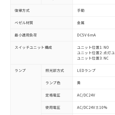
復帰方式
手動
ベゼル材質
金属
最小適用負荷
DC5V 6mA
スイッチユニット構成
ユニット位置1: NO
ユニット位置2: 点灯
ユニット位置3: NC
ランプ
照光部方式
LEDランプ
ランプ色
黄
定格電圧
AC/DC24V
※1 対応状況
使用電圧
AC/DC24V±10%