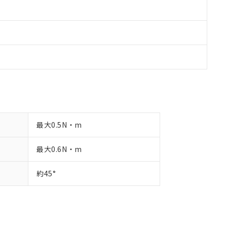
最大0.5N・m
最大0.6N・m
約45°