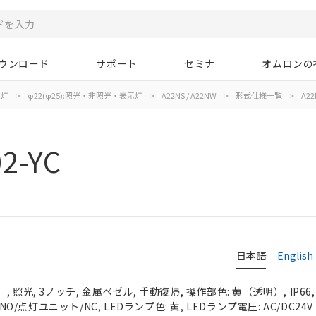
ウンロード
サポート
セミナ
オムロンの
示灯
>
φ22(φ25):照光・非照光・表示灯
>
A22NS / A22NW
>
形式仕様一覧
>
A22
2-YC
日本語
English
 照光, 3ノッチ, 金属ベゼル, 手動復帰, 操作部色: 黄（透明）, IP66
NO/点灯ユニット/NC, LEDランプ色: 黄, LEDランプ電圧: AC/DC24V