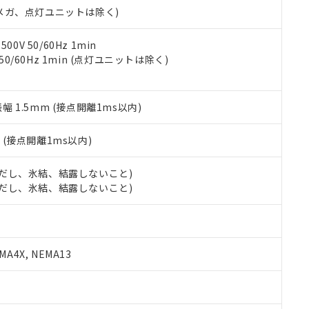
ェブサイト上で当社にご登録された部品リストについて、当社およ
書ダウンロード
す。当社販売部門へお問い合わせください。
00Vメガ、点灯ユニットは除く)
品・サービスに関するお客様との取引・商談に必要な範囲で利用す
合意する
キャンセル
書をダウンロードすることができます。
利用者とは、
"個人情報の共同利用に関して"
の「1.共同利用者の
0V 50/60Hz 1min
します。
 50/60Hz 1min (点灯ユニットは除く)
10物質）の非含有証明書
明書（当社基準）
日時点で非含有を証明するもので、過去に遡って非含有を証明するも
令のフタル酸エステル類４物質の対応では、対応完了までの期間は出
振幅 1.5mm (接点開離1ms以内)
備考欄に対応日を記載しておりました。
品への在庫切替を完了していることから、特段のことがない限り、20
2
(接点開離1ms以内)
す。
 (ただし、氷結、結露しないこと)
 (ただし、氷結、結露しないこと)
A4X, NEMA13