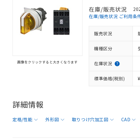
在庫/販売状況
20
在庫/販売状況 ご利用条
販売状況
機種区分
画像をクリックすると大きくなります
在庫状況
標準価格(税別)
詳細情報
定格/性能
外形図
取りつけ穴加工図
CAD