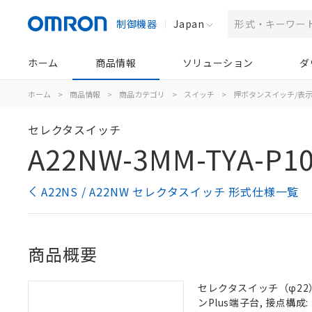
制御機器
Japan
ホーム
商品情報
ソリューション
ダ
ホーム
>
商品情報
>
商品カテゴリ
>
スイッチ
>
押ボタンスイッチ/表
セレクタスイッチ
A22NW-3MM-TYA-P10
A22NS / A22NW セレクタスイッチ 形式仕様一覧
商品概要
セレクタスイッチ（φ22）,
ンPlus端子台, 接点構成: 