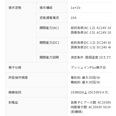
接点定格
接点構成
1a+1b
※1 対応状況
定格通電電流
10A
開閉能力(AC)
抵抗負荷(AC-12): AC24V 10A/A
対応済み：EU RoHS指令（10物質）の
誘導負荷(AC-15): AC24V 10A/AC
非含有に対応した製品が提供可能な商品で
す。
開閉能力(DC)
抵抗負荷(DC-12): DC24V 8A/DC
対応予定：EU RoHS指令（10物質）の非含
誘導負荷(DC-13): DC24V 4A/DC
ご利用条件
有に対応した製品に切り替える予定のある
商品です。
開閉能力説明
測定条件: 周囲温度 20±2℃、
対応予定なし：EU RoHS指令（10物質）の
以下の条件をお読みいただき、同意のうえ
非含有に非対応の商品で、対応品を出す予
端子仕様
プッシュインPlus端子台
ご利用ください。
定はありません。
許容操作頻度
電気的: 最大30回/分
調査・確認中：EU RoHS指令（10物質）の
本サービスは、当社制御機器事業取扱
機械的: 最大30回/分
※1 中国RoHS○×表
非含有の対応状況を調査中または確認中の
商品の当社在庫状況および標準価格
商品です。
(税抜)を提供させていただくもので
絶縁抵抗
100MΩ以上 (DC500Vメガ、
「○」：最大均質材料含有率が中国RoHSの
非該当品：ライセンス料など無形物で、有
す。
基準値以下であることを示します。
害物質有無と関係のない商品です。
耐電圧
当社制御機器事業取扱商品の中には、
各端子とアース間: AC2500V 50/
「×」：最大均質材料含有率が中国RoHSの
仕入先様の事情により、非含有部品として
同極端子間: AC2500V 50/60
本サービスの対象外となる商品もある
基準値を超えていることを示します。
いたものが、含有品と判明した場合などや
当社は、これら貴社製品のうち、外国
(初期値)
ことをご了承ください。
「－」：未確認です。当社販売部門へお問