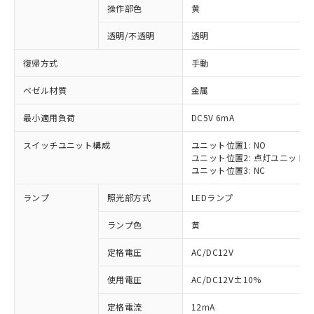
操作部色
黄
透明/不透明
透明
復帰方式
手動
ベゼル材質
金属
最小適用負荷
DC5V 6mA
スイッチユニット構成
ユニット位置1: NO
ユニット位置2: 点灯ユニット
ユニット位置3: NC
ランプ
照光部方式
LEDランプ
ランプ色
黄
定格電圧
AC/DC12V
使用電圧
AC/DC12V±10%
定格電流
12mA