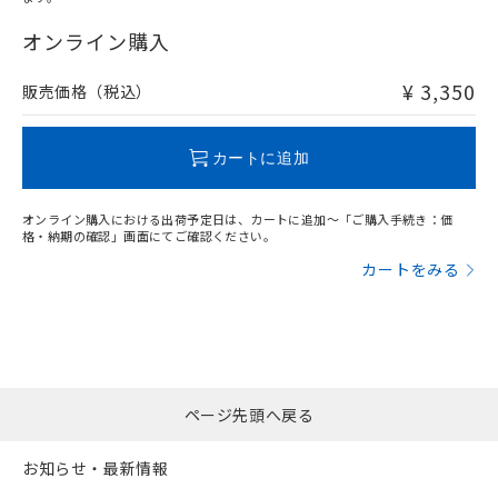
"対応済み"や非含有の記載がされた商品であっても、流通
在庫等で未対応品が混在する可能性があります。
オンライン購入
非含有品が必要な際は、弊社営業部門もしくは販売店へお
問い合わせください。
¥ 3,350
販売価格（税込）
この製品のRoHS/REACH対応状況ページへ
カートに追加
オンライン購入における出荷予定日は、カートに追加～「ご購入手続き：価
格・納期の確認」画面にてご確認ください。
カートをみる
ページ先頭へ戻る
お知らせ・最新情報