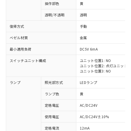
操作部色
黄
透明/不透明
透明
復帰方式
手動
ベゼル材質
金属
最小適用負荷
DC5V 6mA
スイッチユニット構成
ユニット位置1: NO
ユニット位置2: 点灯ユニット
ユニット位置3: NO
ランプ
照光部方式
LEDランプ
ランプ色
黄
定格電圧
AC/DC24V
※1 対応状況
使用電圧
AC/DC24V±10%
定格電流
12mA
対応済み：EU RoHS指令（10物質）の