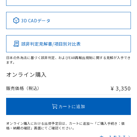
中国 RoHS表
※1 ※2
3D CADデータ
Pb
Hg
Cd
Cr(VI)
該非判定見解書/項目別対比表
X
O
O
O
日本の外為法に基づく該非判定、およびEAR再輸出規制に関する見解が入手でき
ます。
"対応済み"や非含有の記載がされた商品であっても、流通
在庫等で未対応品が混在する可能性があります。
オンライン購入
非含有品が必要な際は、弊社営業部門もしくは販売店へお
問い合わせください。
¥ 3,350
販売価格（税込）
この製品のRoHS/REACH対応状況ページへ
カートに追加
オンライン購入における出荷予定日は、カートに追加～「ご購入手続き：価
格・納期の確認」画面にてご確認ください。