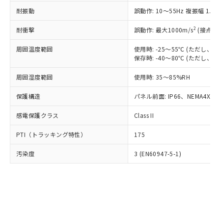
○
一定数以上の在庫あり
ニル類) : 1000ppm、 PBDEs(ポリ臭化ジフェニルエーテ
当社は規制貨物を破棄する場合は、完
ル) (DEHP)(別名：DOP) 1000ppm以下、フタル酸ブチ
正式な納期状況および標準価格はお客
ル類) : 1000ppm、
耐振動
誤動作: 10～55Hz 複振幅 1.
ルベンジル（BBP） 1000ppm以下、フタル酸ジブチル
全に破砕するなど、違法に輸出されな
DBP(フタル酸ジブチル) : 1000ppm、 DIBP(フタル酸ジ
様のお取引先、またはお客様担当のオ
（DBP） 1000ppm以下、フタル酸ジイソブチル
イソブチル) : 1000ppm、 BBP(フタル酸ブチルベンジ
△
一定数には満たないが在庫あり
いよう必要な手段を講じます。
ムロン制御機器販売店・当社販売員に
(DIBP) 1000ppm以下
2
耐衝撃
ル) : 1000ppm、
誤動作: 最大1000m/s
(接点開
当社は貴社製品を、核兵器、ミサイ
但し、RoHS指令で産業用監視および制御機器に対する
DEHP(フタル酸ビス(2-エチルヘキシル)) : 1000ppm
ご相談ください。
適用除外項目は除く。
ル、化学兵器、生物兵器またはその他
－
在庫なし(最新の在庫状況につ
オムロン制御機器販売店や当社販売拠
周囲温度範囲
使用時: -25～55℃ (ただし
フタル酸エステル類の４物質については閾値を超える意
武器並びにこれらの製造装置等に一切
いては、お客様のお取引先、ま
図的な使用がないことを確認しています。
保存時: -40～80℃ (ただし
点は「
販売ネットワーク
」をご確認
※2 環境保護使用期限
使用いたしません。
たはお客様担当のオムロン制御
ください。
当社は、貴社製品を第三者に販売する
周囲湿度範囲
使用時: 35～85%RH
機器販売店・当社販売員にご確
在庫状況および標準価格結果を当社の
※2 対応予定月
「ｅ」：有害物質（10物質）のすべてが基
場合は、上記1、2および3の内容を当
認ください)
事前の承諾なく第三者に漏洩または開
準値以下であることを示します。
保護構造
パネル前面: IP66、NEMA4X, N
該第三者に通知します。また当社は、
示しないようお願いします。
部品在庫の切り替え状況などにより、予定
「10」：通常の使用状況下において有害物
販売先および販売に係わる関係者が違
マイパーツ機能（部品リスト作成サー
空
受注生産機種、また在庫状況の
感電保護クラス
Class II
月が前後することがあります。
質が外部に漏えいし、環境に深刻な影響を
法に輸出するおそれがある場合は、取
ビス）をご利用いただくには、I-Web
白
情報を公開していない機種
及ぼさない年数を意味します。
り引きをいたしません。
メンバーズにご登録されている必要が
PTI（トラッキング特性）
175
「－」：未確認です。当社販売部門へお問
あります。
い合わせください。
お客様が当ウェブサイト上で当社にご
汚染度
3 (EN60947-5-1)
※3 非含有証明書ダウンロード
登録された部品リストについて、当社
および当社の共同利用者が、当社の製
下記の非含有証明書をダウンロードするこ
品・サービスに関するお客様との取
とができます。
合意する
キャンセル
引・商談に必要な範囲で利用すること
をご了承ください。
EU RoHS指令（10物質）の非含有証明書
※当社の共同利用者とは、
"個人情報