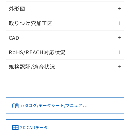
51物質の非含有証明書（当社基準）
の共同利用に関して"
の「1.共同利
※本証明書は発行日時点で非含有を証明す
外形図
用者の範囲」に記載されている法人を
るもので、過去に遡って非含有を証明する
指します。
ものではありません。
情報更新：2026/05/21
取りつけ穴加工図
また、RoHS指令のフタル酸エステル類４
物質の対応では、対応完了までの期間は出
情報更新：2026/05/21
CAD
荷製品に未対応品が混在することから備考
欄に対応日を記載しておりました。
ログイン/会員登録いただくと、CADデータをダウンロー
既に当社にて対応品への在庫切替を完了
RoHS/REACH対応状況
ドすることができます。
していることから、特段のことがない限
り、2022年1月12日より割愛しておりま
情報更新：
規格認証/適合状況
す。
ログイン/会員登録
EU RoHS
注意事項・凡例
A22NW-3MM-TYA-P101-YCについての規格認証/適合状況に
ついては、「カスタマーサポートセンタ お客様相談室」また
は貴社担当オムロン営業員または販売店にお問い合わせくだ
対応状況
対応予定月
※1
※2
さい。
ダウンロードデータをご利用いただく前に、以下を必ずお読
みください。
カタログ/データシート/マニュアル
対応済み
ソフトウェアの使用条件
お問い合わせ
中国 RoHS
注意事項・凡例
2D CADデータ