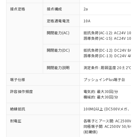
非含有に対応した製品が提供可能な商品で
接点定格
接点構成
2a
す。
対応予定：EU RoHS指令（10物質）の非含
ご利用条件
定格通電電流
10A
有に対応した製品に切り替える予定のある
商品です。
開閉能力(AC)
抵抗負荷(AC-12): AC24V 10A/A
対応予定なし：EU RoHS指令（10物質）の
誘導負荷(AC-15): AC24V 10A/AC
以下の条件をお読みいただき、同意のうえ
非含有に非対応の商品で、対応品を出す予
ご利用ください。
定はありません。
開閉能力(DC)
抵抗負荷(DC-12): DC24V 8A/DC
調査・確認中：EU RoHS指令（10物質）の
誘導負荷(DC-13): DC24V 4A/DC
本サービスは、当社制御機器事業取扱
※1 中国RoHS○×表
非含有の対応状況を調査中または確認中の
商品の当社在庫状況および標準価格
開閉能力説明
測定条件: 周囲温度 20±2℃、
商品です。
(税抜)を提供させていただくもので
「○」：最大均質材料含有率が中国RoHSの
非該当品：ライセンス料など無形物で、有
す。
端子仕様
プッシュインPlus端子台
基準値以下であることを示します。
害物質有無と関係のない商品です。
当社制御機器事業取扱商品の中には、
「×」：最大均質材料含有率が中国RoHSの
仕入先様の事情により、非含有部品として
本サービスの対象外となる商品もある
許容操作頻度
電気的: 最大30回/分
基準値を超えていることを示します。
いたものが、含有品と判明した場合などや
当社は、これら貴社製品のうち、外国
ことをご了承ください。
機械的: 最大30回/分
「－」：未確認です。当社販売部門へお問
むを得ず変更することがあります。
為替および外国貿易法に定める商品
在庫状況および標準価格照会結果は、
い合わせください。
（以下｢規制貨物等」という）を輸出
絶縁抵抗
100MΩ以上 (DC500Vメガ、
記載している更新日時点での社内デー
*EU RoHS指令（10物質）：
または国外への提供する場合は、日本
記
タに基づき作成されるものであり、閲
説明
鉛(Pb) 1000ppm以下、 水銀(Hg) 1000ppm以下、 カド
*中国RoHS10物質の基準値 (GB/T26572)：
国政府の輸出許可(または役務取引許
耐電圧
各端子とアース間: AC2500V 50/
号
覧された時点での実際の在庫および標
ミウム(Cd) 100ppm以下、
Pb(鉛) :1000ppm、 Hg(水銀) : 1000ppm、 Cd(カドミウ
同極端子間: AC2500V 50/60
可)を取得するなどの必要な手続きを
六価クロム(Cr(Ⅵ)) 1000ppm以下、ポリ臭化ビフェニル
ム) : 100ppm、
準価格とは異なる場合があることをご
類(PBB) 1000ppm以下、ポリ臭化ジフェニルエーテル類
(初期値)
Cr(Ⅵ)(六価クロム) : 1000ppm、 PBBs(ポリ臭化ビフェ
とります。
了承ください。
(PBDE) 1000ppm以下、フタル酸ビス(2-エチルヘキシ