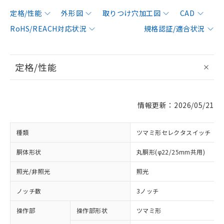
定格/性能
外形図
取りつけ穴加工図
CAD
RoHS/REACH対応状況
規格認証/適合状況
定格/性能
情報更新：2026/05/21
種類
ツマミ形セレクタスイッチ
胴体形状
丸胴形(φ22/25mm共用)
照光/非照光
照光
ノッチ数
3ノッチ
操作部
操作部形状
ツマミ形