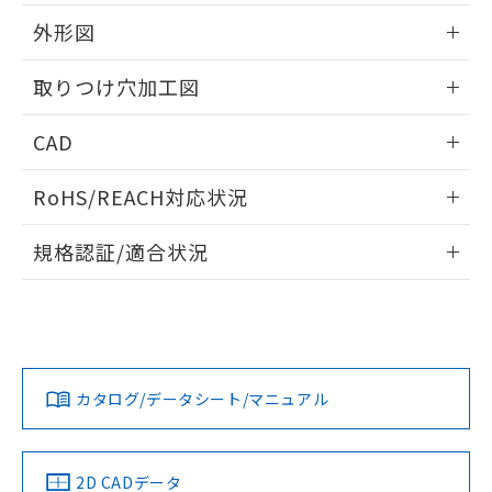
51物質の非含有証明書（当社基準）
の共同利用に関して"
の「1.共同利
※本証明書は発行日時点で非含有を証明す
外形図
用者の範囲」に記載されている法人を
るもので、過去に遡って非含有を証明する
指します。
ものではありません。
情報更新：2026/05/21
取りつけ穴加工図
また、RoHS指令のフタル酸エステル類４
物質の対応では、対応完了までの期間は出
情報更新：2026/05/21
CAD
荷製品に未対応品が混在することから備考
欄に対応日を記載しておりました。
ログイン/会員登録いただくと、CADデータをダウンロー
既に当社にて対応品への在庫切替を完了
RoHS/REACH対応状況
ドすることができます。
していることから、特段のことがない限
り、2022年1月12日より割愛しておりま
情報更新：2026/7/29
規格認証/適合状況
す。
ログイン/会員登録
EU RoHS
注意事項・凡例
UL認証
CSA認証
CEマーキング
Yes
Yes
Yes
対応状況
対応予定月
※1
※2
ダウンロードデータをご利用いただく前に、以下を必ずお読
みください。
カタログ/データシート/マニュアル
対応済み
ソフトウェアの使用条件
LR型式承認
DNV型式承認
BV型式承認
KR型式承
（イギリス
（ノルウェー
（フランス
（韓国
船舶規格）
船舶規格）
船舶規格）
船舶規格
中国 RoHS
注意事項・凡例
2D CADデータ