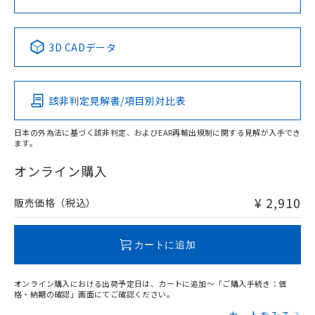
No
No
No
No
中国 RoHS表
※1 ※2
3D CADデータ
この製品の規格認証/適合状況ページへ
Pb
Hg
Cd
Cr(VI)
その他の認証はこちらのページからご検索ください
該非判定見解書/項目別対比表
X
O
O
O
日本の外為法に基づく該非判定、およびEAR再輸出規制に関する見解が入手でき
ます。
"対応済み"や非含有の記載がされた商品であっても、流通
在庫等で未対応品が混在する可能性があります。
オンライン購入
非含有品が必要な際は、弊社営業部門もしくは販売店へお
問い合わせください。
¥ 2,910
販売価格（税込）
この製品のRoHS/REACH対応状況ページへ
カートに追加
オンライン購入における出荷予定日は、カートに追加～「ご購入手続き：価
格・納期の確認」画面にてご確認ください。