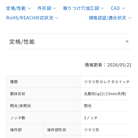
定格/性能
外形図
取りつけ穴加工図
CAD
RoHS/REACH対応状況
規格認証/適合状況
定格/性能
情報更新：2026/05/21
種類
ツマミ形セレクタスイッチ
胴体形状
丸胴形(φ22/25mm共用)
照光/非照光
照光
ノッチ数
3ノッチ
操作部
操作部形状
ツマミ形