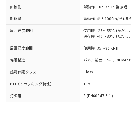
○
一定数以上の在庫あり
ニル類) : 1000ppm、 PBDEs(ポリ臭化ジフェニルエーテ
当社は規制貨物を破棄する場合は、完
ル) (DEHP)(別名：DOP) 1000ppm以下、フタル酸ブチ
正式な納期状況および標準価格はお客
ル類) : 1000ppm、
耐振動
誤動作: 10～55Hz 複振幅 1.
ルベンジル（BBP） 1000ppm以下、フタル酸ジブチル
全に破砕するなど、違法に輸出されな
DBP(フタル酸ジブチル) : 1000ppm、 DIBP(フタル酸ジ
様のお取引先、またはお客様担当のオ
（DBP） 1000ppm以下、フタル酸ジイソブチル
イソブチル) : 1000ppm、 BBP(フタル酸ブチルベンジ
△
一定数には満たないが在庫あり
いよう必要な手段を講じます。
ムロン制御機器販売店・当社販売員に
(DIBP) 1000ppm以下
2
耐衝撃
ル) : 1000ppm、
誤動作: 最大1000m/s
(接点開
当社は貴社製品を、核兵器、ミサイ
但し、RoHS指令で産業用監視および制御機器に対する
DEHP(フタル酸ビス(2-エチルヘキシル)) : 1000ppm
ご相談ください。
適用除外項目は除く。
ル、化学兵器、生物兵器またはその他
－
在庫なし(最新の在庫状況につ
オムロン制御機器販売店や当社販売拠
周囲温度範囲
使用時: -25～55℃ (ただし
フタル酸エステル類の４物質については閾値を超える意
武器並びにこれらの製造装置等に一切
いては、お客様のお取引先、ま
図的な使用がないことを確認しています。
保存時: -40～80℃ (ただし
点は「
販売ネットワーク
」をご確認
※2 環境保護使用期限
使用いたしません。
たはお客様担当のオムロン制御
ください。
当社は、貴社製品を第三者に販売する
周囲湿度範囲
使用時: 35～85%RH
機器販売店・当社販売員にご確
在庫状況および標準価格結果を当社の
※2 対応予定月
「ｅ」：有害物質（10物質）のすべてが基
場合は、上記1、2および3の内容を当
認ください)
事前の承諾なく第三者に漏洩または開
準値以下であることを示します。
保護構造
パネル前面: IP66、NEMA4X, N
該第三者に通知します。また当社は、
示しないようお願いします。
部品在庫の切り替え状況などにより、予定
「10」：通常の使用状況下において有害物
販売先および販売に係わる関係者が違
マイパーツ機能（部品リスト作成サー
空
受注生産機種、また在庫状況の
感電保護クラス
Class II
月が前後することがあります。
質が外部に漏えいし、環境に深刻な影響を
法に輸出するおそれがある場合は、取
ビス）をご利用いただくには、I-Web
白
情報を公開していない機種
及ぼさない年数を意味します。
り引きをいたしません。
メンバーズにご登録されている必要が
PTI（トラッキング特性）
175
「－」：未確認です。当社販売部門へお問
あります。
い合わせください。
お客様が当ウェブサイト上で当社にご
汚染度
3 (EN60947-5-1)
※3 非含有証明書ダウンロード
登録された部品リストについて、当社
および当社の共同利用者が、当社の製
下記の非含有証明書をダウンロードするこ
品・サービスに関するお客様との取
とができます。
合意する
キャンセル
引・商談に必要な範囲で利用すること
をご了承ください。
EU RoHS指令（10物質）の非含有証明書
※当社の共同利用者とは、
"個人情報