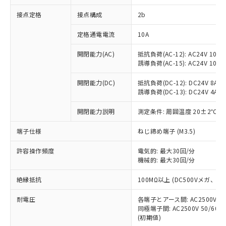
非含有に対応した製品が提供可能な商品で
接点定格
接点構成
2b
す。
対応予定：EU RoHS指令（10物質）の非含
ご利用条件
定格通電電流
10A
有に対応した製品に切り替える予定のある
商品です。
開閉能力(AC)
抵抗負荷(AC-12): AC24V 10A/A
対応予定なし：EU RoHS指令（10物質）の
誘導負荷(AC-15): AC24V 10A/AC
以下の条件をお読みいただき、同意のうえ
非含有に非対応の商品で、対応品を出す予
ご利用ください。
定はありません。
開閉能力(DC)
抵抗負荷(DC-12): DC24V 8A/DC
調査・確認中：EU RoHS指令（10物質）の
誘導負荷(DC-13): DC24V 4A/DC
本サービスは、当社制御機器事業取扱
※1 中国RoHS○×表
非含有の対応状況を調査中または確認中の
商品の当社在庫状況および標準価格
開閉能力説明
測定条件: 周囲温度 20±2℃、
商品です。
(税抜)を提供させていただくもので
「○」：最大均質材料含有率が中国RoHSの
非該当品：ライセンス料など無形物で、有
す。
端子仕様
ねじ締め端子 (M3.5)
基準値以下であることを示します。
害物質有無と関係のない商品です。
当社制御機器事業取扱商品の中には、
「×」：最大均質材料含有率が中国RoHSの
仕入先様の事情により、非含有部品として
本サービスの対象外となる商品もある
許容操作頻度
電気的: 最大30回/分
基準値を超えていることを示します。
いたものが、含有品と判明した場合などや
当社は、これら貴社製品のうち、外国
ことをご了承ください。
機械的: 最大30回/分
「－」：未確認です。当社販売部門へお問
むを得ず変更することがあります。
為替および外国貿易法に定める商品
在庫状況および標準価格照会結果は、
い合わせください。
（以下｢規制貨物等」という）を輸出
絶縁抵抗
100MΩ以上 (DC500Vメガ、
記載している更新日時点での社内デー
*EU RoHS指令（10物質）：
または国外への提供する場合は、日本
記
タに基づき作成されるものであり、閲
説明
鉛(Pb) 1000ppm以下、 水銀(Hg) 1000ppm以下、 カド
*中国RoHS10物質の基準値 (GB/T26572)：
国政府の輸出許可(または役務取引許
耐電圧
各端子とアース間: AC2500V 50/
号
覧された時点での実際の在庫および標
ミウム(Cd) 100ppm以下、
Pb(鉛) :1000ppm、 Hg(水銀) : 1000ppm、 Cd(カドミウ
同極端子間: AC2500V 50/60
可)を取得するなどの必要な手続きを
六価クロム(Cr(Ⅵ)) 1000ppm以下、ポリ臭化ビフェニル
ム) : 100ppm、
準価格とは異なる場合があることをご
類(PBB) 1000ppm以下、ポリ臭化ジフェニルエーテル類
(初期値)
Cr(Ⅵ)(六価クロム) : 1000ppm、 PBBs(ポリ臭化ビフェ
とります。
了承ください。
(PBDE) 1000ppm以下、フタル酸ビス(2-エチルヘキシ