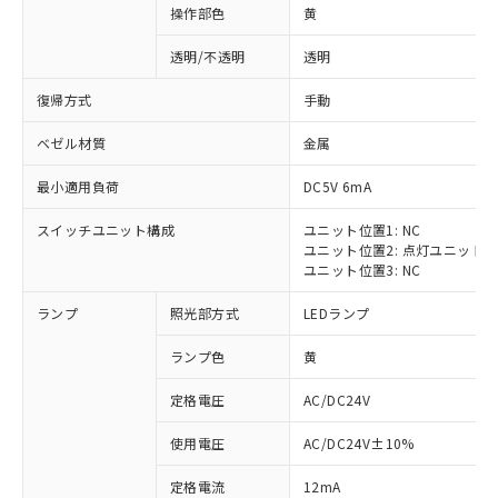
操作部色
黄
透明/不透明
透明
復帰方式
手動
ベゼル材質
金属
最小適用負荷
DC5V 6mA
スイッチユニット構成
ユニット位置1: NC
ユニット位置2: 点灯ユニット
ユニット位置3: NC
ランプ
照光部方式
LEDランプ
ランプ色
黄
定格電圧
AC/DC24V
※1 対応状況
使用電圧
AC/DC24V±10%
定格電流
12mA
対応済み：EU RoHS指令（10物質）の