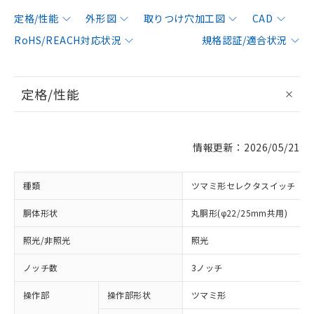
定格/性能
外形図
取りつけ穴加工図
CAD
RoHS/REACH対応状況
規格認証/適合状況
定格/性能
情報更新：2026/05/21
種類
ツマミ形セレクタスイッチ
胴体形状
丸胴形(φ22/25mm共用)
照光/非照光
照光
ノッチ数
3ノッチ
操作部
操作部形状
ツマミ形