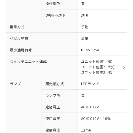
操作部色
黄
透明/不透明
透明
復帰方式
手動
ベゼル材質
金属
最小適用負荷
DC5V 6mA
スイッチユニット構成
ユニット位置1: NC
ユニット位置2: 点灯ユニット
ユニット位置3: NC
ランプ
照光部方式
LEDランプ
ランプ色
黄
定格電圧
AC/DC12V
※1 対応状況
使用電圧
AC/DC12V±10%
定格電流
12mA
対応済み：EU RoHS指令（10物質）の