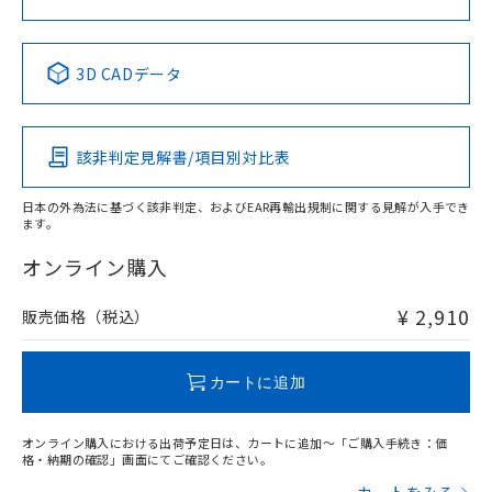
No
No
No
No
中国 RoHS表
※1 ※2
3D CADデータ
この製品の規格認証/適合状況ページへ
Pb
Hg
Cd
Cr(VI)
その他の認証はこちらのページからご検索ください
該非判定見解書/項目別対比表
X
O
O
O
日本の外為法に基づく該非判定、およびEAR再輸出規制に関する見解が入手でき
ます。
"対応済み"や非含有の記載がされた商品であっても、流通
在庫等で未対応品が混在する可能性があります。
オンライン購入
非含有品が必要な際は、弊社営業部門もしくは販売店へお
問い合わせください。
¥ 2,910
販売価格（税込）
この製品のRoHS/REACH対応状況ページへ
カートに追加
オンライン購入における出荷予定日は、カートに追加～「ご購入手続き：価
格・納期の確認」画面にてご確認ください。