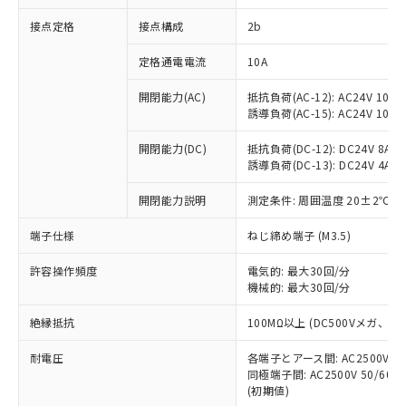
非含有に対応した製品が提供可能な商品で
接点定格
接点構成
2b
す。
対応予定：EU RoHS指令（10物質）の非含
ご利用条件
定格通電電流
10A
有に対応した製品に切り替える予定のある
商品です。
開閉能力(AC)
抵抗負荷(AC-12): AC24V 10A/A
対応予定なし：EU RoHS指令（10物質）の
誘導負荷(AC-15): AC24V 10A/AC
以下の条件をお読みいただき、同意のうえ
非含有に非対応の商品で、対応品を出す予
ご利用ください。
定はありません。
開閉能力(DC)
抵抗負荷(DC-12): DC24V 8A/DC
調査・確認中：EU RoHS指令（10物質）の
誘導負荷(DC-13): DC24V 4A/DC
本サービスは、当社制御機器事業取扱
※1 中国RoHS○×表
非含有の対応状況を調査中または確認中の
商品の当社在庫状況および標準価格
開閉能力説明
測定条件: 周囲温度 20±2℃、
商品です。
(税抜)を提供させていただくもので
「○」：最大均質材料含有率が中国RoHSの
非該当品：ライセンス料など無形物で、有
す。
端子仕様
ねじ締め端子 (M3.5)
基準値以下であることを示します。
害物質有無と関係のない商品です。
当社制御機器事業取扱商品の中には、
「×」：最大均質材料含有率が中国RoHSの
仕入先様の事情により、非含有部品として
本サービスの対象外となる商品もある
許容操作頻度
電気的: 最大30回/分
基準値を超えていることを示します。
いたものが、含有品と判明した場合などや
当社は、これら貴社製品のうち、外国
ことをご了承ください。
機械的: 最大30回/分
「－」：未確認です。当社販売部門へお問
むを得ず変更することがあります。
為替および外国貿易法に定める商品
在庫状況および標準価格照会結果は、
い合わせください。
（以下｢規制貨物等」という）を輸出
絶縁抵抗
100MΩ以上 (DC500Vメガ、
記載している更新日時点での社内デー
*EU RoHS指令（10物質）：
または国外への提供する場合は、日本
記
タに基づき作成されるものであり、閲
説明
鉛(Pb) 1000ppm以下、 水銀(Hg) 1000ppm以下、 カド
*中国RoHS10物質の基準値 (GB/T26572)：
国政府の輸出許可(または役務取引許
耐電圧
各端子とアース間: AC2500V 50/
号
覧された時点での実際の在庫および標
ミウム(Cd) 100ppm以下、
Pb(鉛) :1000ppm、 Hg(水銀) : 1000ppm、 Cd(カドミウ
同極端子間: AC2500V 50/60
可)を取得するなどの必要な手続きを
六価クロム(Cr(Ⅵ)) 1000ppm以下、ポリ臭化ビフェニル
ム) : 100ppm、
準価格とは異なる場合があることをご
類(PBB) 1000ppm以下、ポリ臭化ジフェニルエーテル類
(初期値)
Cr(Ⅵ)(六価クロム) : 1000ppm、 PBBs(ポリ臭化ビフェ
とります。
了承ください。
(PBDE) 1000ppm以下、フタル酸ビス(2-エチルヘキシ