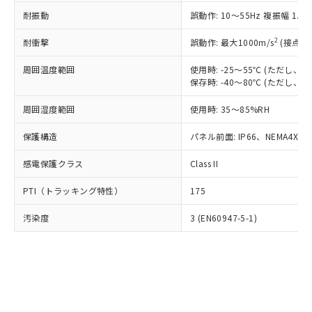
○
一定数以上の在庫あり
ニル類) : 1000ppm、 PBDEs(ポリ臭化ジフェニルエーテ
当社は規制貨物を破棄する場合は、完
ル) (DEHP)(別名：DOP) 1000ppm以下、フタル酸ブチ
正式な納期状況および標準価格はお客
ル類) : 1000ppm、
耐振動
誤動作: 10～55Hz 複振幅 1.
ルベンジル（BBP） 1000ppm以下、フタル酸ジブチル
全に破砕するなど、違法に輸出されな
DBP(フタル酸ジブチル) : 1000ppm、 DIBP(フタル酸ジ
様のお取引先、またはお客様担当のオ
（DBP） 1000ppm以下、フタル酸ジイソブチル
イソブチル) : 1000ppm、 BBP(フタル酸ブチルベンジ
△
一定数には満たないが在庫あり
いよう必要な手段を講じます。
ムロン制御機器販売店・当社販売員に
(DIBP) 1000ppm以下
2
耐衝撃
ル) : 1000ppm、
誤動作: 最大1000m/s
(接点開
当社は貴社製品を、核兵器、ミサイ
但し、RoHS指令で産業用監視および制御機器に対する
DEHP(フタル酸ビス(2-エチルヘキシル)) : 1000ppm
ご相談ください。
適用除外項目は除く。
ル、化学兵器、生物兵器またはその他
－
在庫なし(最新の在庫状況につ
オムロン制御機器販売店や当社販売拠
周囲温度範囲
使用時: -25～55℃ (ただし
フタル酸エステル類の４物質については閾値を超える意
武器並びにこれらの製造装置等に一切
いては、お客様のお取引先、ま
図的な使用がないことを確認しています。
保存時: -40～80℃ (ただし
点は「
販売ネットワーク
」をご確認
※2 環境保護使用期限
使用いたしません。
たはお客様担当のオムロン制御
ください。
当社は、貴社製品を第三者に販売する
周囲湿度範囲
使用時: 35～85%RH
機器販売店・当社販売員にご確
在庫状況および標準価格結果を当社の
※2 対応予定月
「ｅ」：有害物質（10物質）のすべてが基
場合は、上記1、2および3の内容を当
認ください)
事前の承諾なく第三者に漏洩または開
準値以下であることを示します。
保護構造
パネル前面: IP66、NEMA4X, N
該第三者に通知します。また当社は、
示しないようお願いします。
部品在庫の切り替え状況などにより、予定
「10」：通常の使用状況下において有害物
販売先および販売に係わる関係者が違
マイパーツ機能（部品リスト作成サー
空
受注生産機種、また在庫状況の
感電保護クラス
Class II
月が前後することがあります。
質が外部に漏えいし、環境に深刻な影響を
法に輸出するおそれがある場合は、取
ビス）をご利用いただくには、I-Web
白
情報を公開していない機種
及ぼさない年数を意味します。
り引きをいたしません。
メンバーズにご登録されている必要が
PTI（トラッキング特性）
175
「－」：未確認です。当社販売部門へお問
あります。
い合わせください。
お客様が当ウェブサイト上で当社にご
汚染度
3 (EN60947-5-1)
※3 非含有証明書ダウンロード
登録された部品リストについて、当社
および当社の共同利用者が、当社の製
下記の非含有証明書をダウンロードするこ
品・サービスに関するお客様との取
とができます。
合意する
キャンセル
引・商談に必要な範囲で利用すること
をご了承ください。
EU RoHS指令（10物質）の非含有証明書
※当社の共同利用者とは、
"個人情報