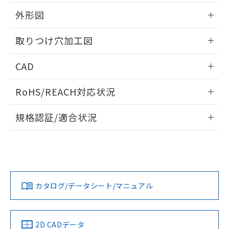
51物質の非含有証明書（当社基準）
の共同利用に関して"
の「1.共同利
※本証明書は発行日時点で非含有を証明す
外形図
用者の範囲」に記載されている法人を
るもので、過去に遡って非含有を証明する
指します。
ものではありません。
情報更新：2026/05/21
取りつけ穴加工図
また、RoHS指令のフタル酸エステル類４
物質の対応では、対応完了までの期間は出
情報更新：2026/05/21
CAD
荷製品に未対応品が混在することから備考
欄に対応日を記載しておりました。
ログイン/会員登録いただくと、CADデータをダウンロー
既に当社にて対応品への在庫切替を完了
RoHS/REACH対応状況
ドすることができます。
していることから、特段のことがない限
り、2022年1月12日より割愛しておりま
情報更新：2026/7/29
規格認証/適合状況
す。
ログイン/会員登録
EU RoHS
注意事項・凡例
UL認証
CSA認証
CEマーキング
Yes
Yes
Yes
対応状況
対応予定月
※1
※2
ダウンロードデータをご利用いただく前に、以下を必ずお読
みください。
カタログ/データシート/マニュアル
対応済み
ソフトウェアの使用条件
LR型式承認
DNV型式承認
BV型式承認
KR型式承
（イギリス
（ノルウェー
（フランス
（韓国
船舶規格）
船舶規格）
船舶規格）
船舶規格
中国 RoHS
注意事項・凡例
2D CADデータ