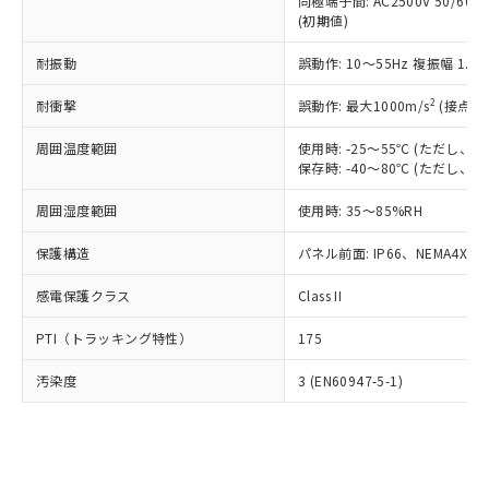
類(PBB) 1000ppm以下、ポリ臭化ジフェニルエーテル類
同極端子間: AC2500V 50/60
Cr(Ⅵ)(六価クロム) : 1000ppm、 PBBs(ポリ臭化ビフェ
とります。
了承ください。
(PBDE) 1000ppm以下、フタル酸ビス(2-エチルヘキシ
○
一定数以上の在庫あり
ニル類) : 1000ppm、 PBDEs(ポリ臭化ジフェニルエーテ
(初期値)
当社は規制貨物を破棄する場合は、完
ル) (DEHP)(別名：DOP) 1000ppm以下、フタル酸ブチ
正式な納期状況および標準価格はお客
ル類) : 1000ppm、
ルベンジル（BBP） 1000ppm以下、フタル酸ジブチル
全に破砕するなど、違法に輸出されな
DBP(フタル酸ジブチル) : 1000ppm、 DIBP(フタル酸ジ
様のお取引先、またはお客様担当のオ
耐振動
誤動作: 10～55Hz 複振幅 1.
（DBP） 1000ppm以下、フタル酸ジイソブチル
イソブチル) : 1000ppm、 BBP(フタル酸ブチルベンジ
△
一定数には満たないが在庫あり
いよう必要な手段を講じます。
ムロン制御機器販売店・当社販売員に
(DIBP) 1000ppm以下
ル) : 1000ppm、
当社は貴社製品を、核兵器、ミサイ
但し、RoHS指令で産業用監視および制御機器に対する
DEHP(フタル酸ビス(2-エチルヘキシル)) : 1000ppm
ご相談ください。
2
耐衝撃
誤動作: 最大1000m/s
(接点開
適用除外項目は除く。
ル、化学兵器、生物兵器またはその他
－
在庫なし(最新の在庫状況につ
オムロン制御機器販売店や当社販売拠
フタル酸エステル類の４物質については閾値を超える意
武器並びにこれらの製造装置等に一切
いては、お客様のお取引先、ま
周囲温度範囲
図的な使用がないことを確認しています。
使用時: -25～55℃ (ただし
点は「
販売ネットワーク
」をご確認
※2 環境保護使用期限
使用いたしません。
保存時: -40～80℃ (ただし
たはお客様担当のオムロン制御
ください。
当社は、貴社製品を第三者に販売する
機器販売店・当社販売員にご確
在庫状況および標準価格結果を当社の
※2 対応予定月
「ｅ」：有害物質（10物質）のすべてが基
周囲湿度範囲
使用時: 35～85%RH
場合は、上記1、2および3の内容を当
認ください)
事前の承諾なく第三者に漏洩または開
準値以下であることを示します。
該第三者に通知します。また当社は、
示しないようお願いします。
保護構造
パネル前面: IP66、NEMA4X, N
部品在庫の切り替え状況などにより、予定
「10」：通常の使用状況下において有害物
販売先および販売に係わる関係者が違
マイパーツ機能（部品リスト作成サー
空
受注生産機種、また在庫状況の
月が前後することがあります。
質が外部に漏えいし、環境に深刻な影響を
法に輸出するおそれがある場合は、取
ビス）をご利用いただくには、I-Web
白
情報を公開していない機種
感電保護クラス
Class II
及ぼさない年数を意味します。
り引きをいたしません。
メンバーズにご登録されている必要が
「－」：未確認です。当社販売部門へお問
あります。
PTI（トラッキング特性）
175
い合わせください。
お客様が当ウェブサイト上で当社にご
※3 非含有証明書ダウンロード
登録された部品リストについて、当社
汚染度
3 (EN60947-5-1)
および当社の共同利用者が、当社の製
下記の非含有証明書をダウンロードするこ
品・サービスに関するお客様との取
とができます。
合意する
キャンセル
引・商談に必要な範囲で利用すること
をご了承ください。
EU RoHS指令（10物質）の非含有証明書