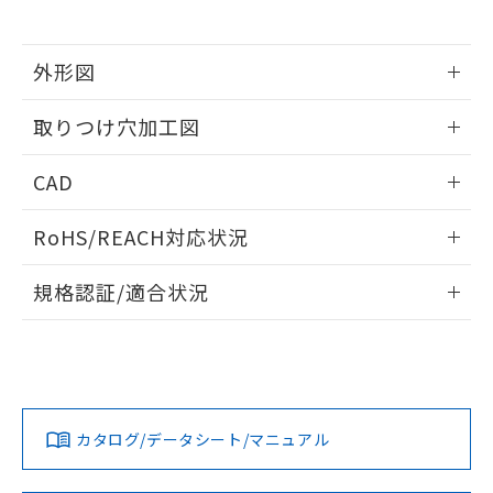
※当社の共同利用者とは、
"個人情報
51物質の非含有証明書（当社基準）
の共同利用に関して"
の「1.共同利
※本証明書は発行日時点で非含有を証明す
用者の範囲」に記載されている法人を
るもので、過去に遡って非含有を証明する
外形図
指します。
ものではありません。
情報更新：2026/05/21
また、RoHS指令のフタル酸エステル類４
取りつけ穴加工図
物質の対応では、対応完了までの期間は出
荷製品に未対応品が混在することから備考
情報更新：2026/05/21
CAD
欄に対応日を記載しておりました。
既に当社にて対応品への在庫切替を完了
ログイン/会員登録いただくと、CADデータをダウンロー
していることから、特段のことがない限
RoHS/REACH対応状況
ドすることができます。
り、2022年1月12日より割愛しておりま
す。
情報更新：2026/7/29
規格認証/適合状況
ログイン/会員登録
EU RoHS
注意事項・凡例
UL認証
CSA認証
CEマーキング
Yes
Yes
Yes
対応状況
対応予定月
※1
※2
ダウンロードデータをご利用いただく前に、以下を必ずお読
みください。
カタログ/データシート/マニュアル
対応済み
ソフトウェアの使用条件
LR型式承認
DNV型式承認
BV型式承認
KR型式承
（イギリス
（ノルウェー
（フランス
（韓国