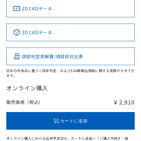
船舶規格）
船舶規格）
船舶規格）
船舶規格
中国 RoHS
注意事項・凡例
2D CADデータ
No
No
No
No
中国 RoHS表
※1 ※2
3D CADデータ
この製品の規格認証/適合状況ページへ
Pb
Hg
Cd
Cr(VI)
その他の認証はこちらのページからご検索ください
該非判定見解書/項目別対比表
O
O
O
O
日本の外為法に基づく該非判定、およびEAR再輸出規制に関する見解が入手でき
ます。
"対応済み"や非含有の記載がされた商品であっても、流通
在庫等で未対応品が混在する可能性があります。
オンライン購入
非含有品が必要な際は、弊社営業部門もしくは販売店へお
問い合わせください。
¥ 2,910
販売価格（税込）
この製品のRoHS/REACH対応状況ページへ
カートに追加
オンライン購入における出荷予定日は、カートに追加～「ご購入手続き：価