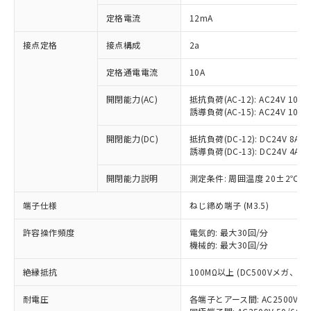
対応済み：EU RoHS指令（10物質）の
定格電流
12mA
非含有に対応した製品が提供可能な商品で
す。
接点定格
接点構成
2a
対応予定：EU RoHS指令（10物質）の非含
ご利用条件
有に対応した製品に切り替える予定のある
定格通電電流
10A
商品です。
対応予定なし：EU RoHS指令（10物質）の
開閉能力(AC)
抵抗負荷(AC-12): AC24V 10A/A
以下の条件をお読みいただき、同意のうえ
非含有に非対応の商品で、対応品を出す予
誘導負荷(AC-15): AC24V 10A/AC
ご利用ください。
定はありません。
調査・確認中：EU RoHS指令（10物質）の
開閉能力(DC)
抵抗負荷(DC-12): DC24V 8A/DC
本サービスは、当社制御機器事業取扱
※1 中国RoHS○×表
誘導負荷(DC-13): DC24V 4A/DC
非含有の対応状況を調査中または確認中の
商品の当社在庫状況および標準価格
商品です。
(税抜)を提供させていただくもので
開閉能力説明
測定条件: 周囲温度 20±2℃、
「○」：最大均質材料含有率が中国RoHSの
非該当品：ライセンス料など無形物で、有
す。
基準値以下であることを示します。
害物質有無と関係のない商品です。
当社制御機器事業取扱商品の中には、
端子仕様
ねじ締め端子 (M3.5)
「×」：最大均質材料含有率が中国RoHSの
仕入先様の事情により、非含有部品として
本サービスの対象外となる商品もある
基準値を超えていることを示します。
いたものが、含有品と判明した場合などや
当社は、これら貴社製品のうち、外国
ことをご了承ください。
許容操作頻度
電気的: 最大30回/分
「－」：未確認です。当社販売部門へお問
むを得ず変更することがあります。
為替および外国貿易法に定める商品
機械的: 最大30回/分
在庫状況および標準価格照会結果は、
い合わせください。
（以下｢規制貨物等」という）を輸出
記載している更新日時点での社内デー
*EU RoHS指令（10物質）：
または国外への提供する場合は、日本
絶縁抵抗
100MΩ以上 (DC500Vメガ、
記
タに基づき作成されるものであり、閲
説明
鉛(Pb) 1000ppm以下、 水銀(Hg) 1000ppm以下、 カド
*中国RoHS10物質の基準値 (GB/T26572)：
国政府の輸出許可(または役務取引許
号
覧された時点での実際の在庫および標
ミウム(Cd) 100ppm以下、
Pb(鉛) :1000ppm、 Hg(水銀) : 1000ppm、 Cd(カドミウ
耐電圧
各端子とアース間: AC2500V 50/
可)を取得するなどの必要な手続きを
六価クロム(Cr(Ⅵ)) 1000ppm以下、ポリ臭化ビフェニル
ム) : 100ppm、
準価格とは異なる場合があることをご