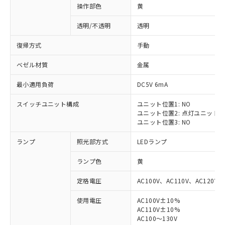
操作部色
黄
透明/不透明
透明
復帰方式
手動
ベゼル材質
金属
最小適用負荷
DC5V 6mA
スイッチユニット構成
ユニット位置1: NO
ユニット位置2: 点灯ユニット
ユニット位置3: NO
ランプ
照光部方式
LEDランプ
ランプ色
黄
定格電圧
AC100V、AC110V、AC120V
使用電圧
AC100V±10%
※1 対応状況
AC110V±10%
AC100～130V