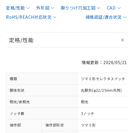
定格/性能
外形図
取りつけ穴加工図
CAD
RoHS/REACH対応状況
規格認証/適合状況
定格/性能
情報更新：2026/05/21
種類
ツマミ形セレクタスイッチ
胴体形状
丸胴形(φ22/25mm共用)
照光/非照光
照光
ノッチ数
3ノッチ
操作部
操作部形状
ツマミ形