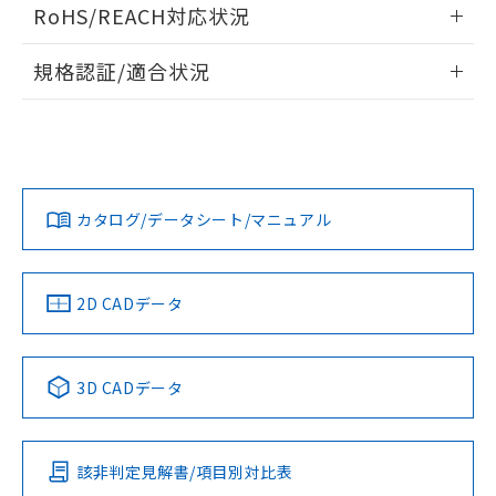
ログイン/会員登録いただくと、CADデータをダウンロー
RoHS/REACH対応状況
ドすることができます。
情報更新：2026/7/29
規格認証/適合状況
ログイン/会員登録
EU RoHS
注意事項・凡例
A22NW-3MM-TWA-P201-YBについての規格認証/適合状況に
ついては、「カスタマーサポートセンタ お客様相談室」また
は貴社担当オムロン営業員または販売店にお問い合わせくだ
対応状況
対応予定月
※1
※2
さい。
ダウンロードデータをご利用いただく前に、以下を必ずお読
みください。
カタログ/データシート/マニュアル
対応済み
ソフトウェアの使用条件
お問い合わせ
中国 RoHS
注意事項・凡例
2D CADデータ
中国 RoHS表
※1 ※2
3D CADデータ
Pb
Hg
Cd
Cr(VI)
該非判定見解書/項目別対比表
X
O
O
O