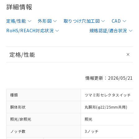
詳細情報
定格/性能
外形図
取りつけ穴加工図
CAD
RoHS/REACH対応状況
規格認証/適合状況
定格/性能
情報更新：2026/05/21
種類
ツマミ形セレクタスイッチ
胴体形状
丸胴形(φ22/25mm共用)
照光/非照光
照光
ノッチ数
3ノッチ