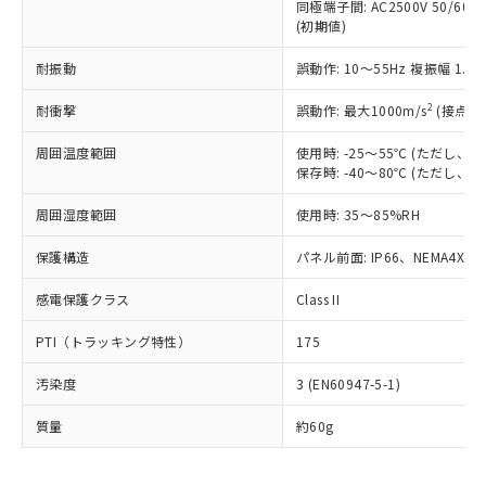
いたものが、含有品と判明した場合などや
当社は、これら貴社製品のうち、外国
同極端子間: AC2500V 50/60
ことをご了承ください。
「－」：未確認です。当社販売部門へお問
むを得ず変更することがあります。
(初期値)
為替および外国貿易法に定める商品
在庫状況および標準価格照会結果は、
い合わせください。
（以下｢規制貨物等」という）を輸出
記載している更新日時点での社内デー
耐振動
誤動作: 10～55Hz 複振幅 1.
*EU RoHS指令（10物質）：
または国外への提供する場合は、日本
記
タに基づき作成されるものであり、閲
説明
鉛(Pb) 1000ppm以下、 水銀(Hg) 1000ppm以下、 カド
*中国RoHS10物質の基準値 (GB/T26572)：
国政府の輸出許可(または役務取引許
号
覧された時点での実際の在庫および標
ミウム(Cd) 100ppm以下、
Pb(鉛) :1000ppm、 Hg(水銀) : 1000ppm、 Cd(カドミウ
2
耐衝撃
誤動作: 最大1000m/s
(接点開
可)を取得するなどの必要な手続きを
六価クロム(Cr(Ⅵ)) 1000ppm以下、ポリ臭化ビフェニル
ム) : 100ppm、
準価格とは異なる場合があることをご
類(PBB) 1000ppm以下、ポリ臭化ジフェニルエーテル類
Cr(Ⅵ)(六価クロム) : 1000ppm、 PBBs(ポリ臭化ビフェ
とります。
了承ください。
(PBDE) 1000ppm以下、フタル酸ビス(2-エチルヘキシ
周囲温度範囲
使用時: -25～55℃ (ただし
○
一定数以上の在庫あり
ニル類) : 1000ppm、 PBDEs(ポリ臭化ジフェニルエーテ
当社は規制貨物を破棄する場合は、完
ル) (DEHP)(別名：DOP) 1000ppm以下、フタル酸ブチ
正式な納期状況および標準価格はお客
ル類) : 1000ppm、
保存時: -40～80℃ (ただし
ルベンジル（BBP） 1000ppm以下、フタル酸ジブチル
全に破砕するなど、違法に輸出されな
DBP(フタル酸ジブチル) : 1000ppm、 DIBP(フタル酸ジ
様のお取引先、またはお客様担当のオ
（DBP） 1000ppm以下、フタル酸ジイソブチル
イソブチル) : 1000ppm、 BBP(フタル酸ブチルベンジ
△
一定数には満たないが在庫あり
いよう必要な手段を講じます。
周囲湿度範囲
使用時: 35～85%RH
ムロン制御機器販売店・当社販売員に
(DIBP) 1000ppm以下
ル) : 1000ppm、
当社は貴社製品を、核兵器、ミサイ
但し、RoHS指令で産業用監視および制御機器に対する
DEHP(フタル酸ビス(2-エチルヘキシル)) : 1000ppm
ご相談ください。
適用除外項目は除く。
ル、化学兵器、生物兵器またはその他
保護構造
パネル前面: IP66、NEMA4X, N
－
在庫なし(最新の在庫状況につ
オムロン制御機器販売店や当社販売拠
フタル酸エステル類の４物質については閾値を超える意
武器並びにこれらの製造装置等に一切
いては、お客様のお取引先、ま
図的な使用がないことを確認しています。
点は「
販売ネットワーク
」をご確認
※2 環境保護使用期限
感電保護クラス
Class II
使用いたしません。
たはお客様担当のオムロン制御
ください。
当社は、貴社製品を第三者に販売する
機器販売店・当社販売員にご確
在庫状況および標準価格結果を当社の
※2 対応予定月
PTI（トラッキング特性）
175
「ｅ」：有害物質（10物質）のすべてが基
場合は、上記1、2および3の内容を当
認ください)
事前の承諾なく第三者に漏洩または開
準値以下であることを示します。
該第三者に通知します。また当社は、
示しないようお願いします。
汚染度
3 (EN60947-5-1)
部品在庫の切り替え状況などにより、予定
「10」：通常の使用状況下において有害物
販売先および販売に係わる関係者が違
マイパーツ機能（部品リスト作成サー
空
受注生産機種、また在庫状況の
月が前後することがあります。
質が外部に漏えいし、環境に深刻な影響を
法に輸出するおそれがある場合は、取
ビス）をご利用いただくには、I-Web
白
情報を公開していない機種
質量
約60g
及ぼさない年数を意味します。
り引きをいたしません。
メンバーズにご登録されている必要が
「－」：未確認です。当社販売部門へお問
あります。
い合わせください。