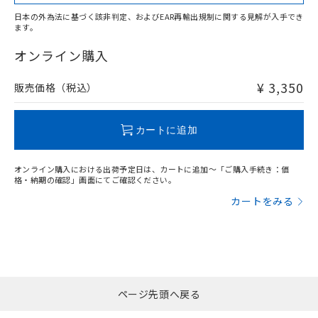
日本の外為法に基づく該非判定、およびEAR再輸出規制に関する見解が入手でき
ます。
"対応済み"や非含有の記載がされた商品であっても、流通
在庫等で未対応品が混在する可能性があります。
オンライン購入
非含有品が必要な際は、弊社営業部門もしくは販売店へお
問い合わせください。
¥ 3,350
販売価格（税込）
この製品のRoHS/REACH対応状況ページへ
カートに追加
オンライン購入における出荷予定日は、カートに追加～「ご購入手続き：価
格・納期の確認」画面にてご確認ください。
カートをみる
ページ先頭へ戻る