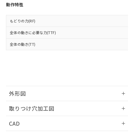
お客様が当ウェブサイト上で当社にご
動作特性
※3 非含有証明書ダウンロード
登録された部品リストについて、当社
および当社の共同利用者が、当社の製
下記の非含有証明書をダウンロードするこ
品・サービスに関するお客様との取
もどりの力(RF)
とができます。
合意する
キャンセル
引・商談に必要な範囲で利用すること
をご了承ください。
全体の動きに必要な力(TTF)
EU RoHS指令（10物質）の非含有証明書
※当社の共同利用者とは、
"個人情報
51物質の非含有証明書（当社基準）
全体の動き(TT)
の共同利用に関して"
の「1.共同利
※本証明書は発行日時点で非含有を証明す
用者の範囲」に記載されている法人を
るもので、過去に遡って非含有を証明する
指します。
ものではありません。
また、RoHS指令のフタル酸エステル類４
物質の対応では、対応完了までの期間は出
荷製品に未対応品が混在することから備考
欄に対応日を記載しておりました。
外形図
既に当社にて対応品への在庫切替を完了
していることから、特段のことがない限
情報更新：2026/05/21
り、2022年1月12日より割愛しておりま
取りつけ穴加工図
す。
情報更新：2026/05/21
CAD