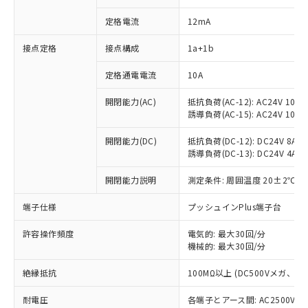
定格電流
12mA
接点定格
接点構成
1a+1b
※1 対応状況
定格通電電流
10A
対応済み：EU RoHS指令（10物質）の
開閉能力(AC)
抵抗負荷(AC-12): AC24V 10A/A
非含有に対応した製品が提供可能な商品で
誘導負荷(AC-15): AC24V 10A/AC
す。
対応予定：EU RoHS指令（10物質）の非含
開閉能力(DC)
抵抗負荷(DC-12): DC24V 8A/DC
ご利用条件
有に対応した製品に切り替える予定のある
誘導負荷(DC-13): DC24V 4A/DC
商品です。
対応予定なし：EU RoHS指令（10物質）の
開閉能力説明
測定条件: 周囲温度 20±2℃、
以下の条件をお読みいただき、同意のうえ
非含有に非対応の商品で、対応品を出す予
ご利用ください。
定はありません。
端子仕様
プッシュインPlus端子台
調査・確認中：EU RoHS指令（10物質）の
本サービスは、当社制御機器事業取扱
※1 中国RoHS○×表
許容操作頻度
電気的: 最大30回/分
非含有の対応状況を調査中または確認中の
商品の当社在庫状況および標準価格
機械的: 最大30回/分
商品です。
(税抜)を提供させていただくもので
「○」：最大均質材料含有率が中国RoHSの
非該当品：ライセンス料など無形物で、有
す。
絶縁抵抗
100MΩ以上 (DC500Vメガ、
基準値以下であることを示します。
害物質有無と関係のない商品です。
当社制御機器事業取扱商品の中には、
「×」：最大均質材料含有率が中国RoHSの
仕入先様の事情により、非含有部品として
耐電圧
各端子とアース間: AC2500V 50/
本サービスの対象外となる商品もある
基準値を超えていることを示します。