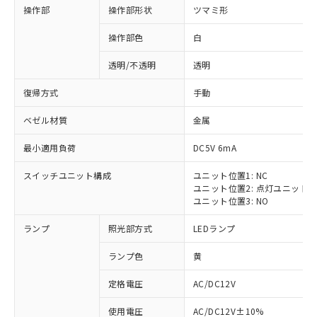
操作部
操作部形状
ツマミ形
操作部色
白
透明/不透明
透明
復帰方式
手動
ベゼル材質
金属
最小適用負荷
DC5V 6mA
スイッチユニット構成
ユニット位置1: NC
ユニット位置2: 点灯ユニット
ユニット位置3: NO
ランプ
照光部方式
LEDランプ
ランプ色
黄
定格電圧
AC/DC12V
使用電圧
AC/DC12V±10%