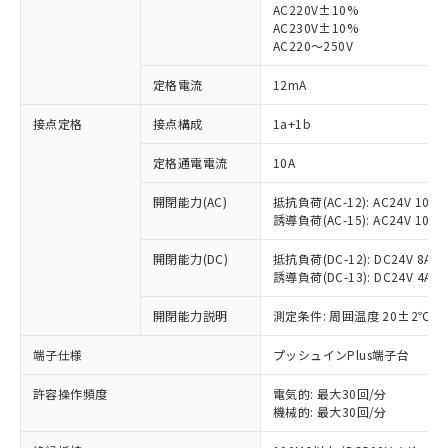
AC220V±10%
AC230V±10%
AC220～250V
定格電流
12mA
※1 対応状況
接点定格
接点構成
1a+1b
対応済み：EU RoHS指令（10物質）の
定格通電電流
10A
非含有に対応した製品が提供可能な商品で
す。
開閉能力(AC)
抵抗負荷(AC-12): AC24V 10A/A
誘導負荷(AC-15): AC24V 10A/AC
対応予定：EU RoHS指令（10物質）の非含
ご利用条件
有に対応した製品に切り替える予定のある
開閉能力(DC)
抵抗負荷(DC-12): DC24V 8A/DC
商品です。
誘導負荷(DC-13): DC24V 4A/DC
対応予定なし：EU RoHS指令（10物質）の
以下の条件をお読みいただき、同意のうえ
非含有に非対応の商品で、対応品を出す予
開閉能力説明
測定条件: 周囲温度 20±2℃、
ご利用ください。
定はありません。
調査・確認中：EU RoHS指令（10物質）の
端子仕様
プッシュインPlus端子台
本サービスは、当社制御機器事業取扱
※1 中国RoHS○×表
非含有の対応状況を調査中または確認中の
商品の当社在庫状況および標準価格
商品です。
許容操作頻度
電気的: 最大30回/分
(税抜)を提供させていただくもので
「○」：最大均質材料含有率が中国RoHSの
非該当品：ライセンス料など無形物で、有
機械的: 最大30回/分
す。
基準値以下であることを示します。
害物質有無と関係のない商品です。
当社制御機器事業取扱商品の中には、