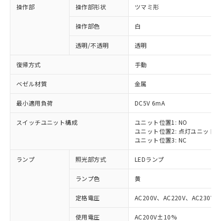
操作部
操作部形状
ツマミ形
操作部色
白
透明/不透明
透明
復帰方式
手動
ベゼル材質
金属
最小適用負荷
DC5V 6mA
スイッチユニット構成
ユニット位置1: NO
ユニット位置2: 点灯ユニット
ユニット位置3: NC
ランプ
照光部方式
LEDランプ
ランプ色
黄
定格電圧
AC200V、AC220V、AC230V、
使用電圧
AC200V±10%