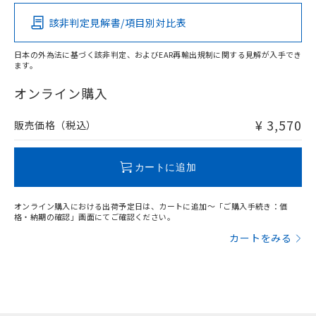
該非判定見解書/項目別対比表
O
O
O
O
日本の外為法に基づく該非判定、およびEAR再輸出規制に関する見解が入手でき
ます。
"対応済み"や非含有の記載がされた商品であっても、流通
在庫等で未対応品が混在する可能性があります。
オンライン購入
非含有品が必要な際は、弊社営業部門もしくは販売店へお
問い合わせください。
¥ 3,570
販売価格（税込）
この製品のRoHS/REACH対応状況ページへ
カートに追加
オンライン購入における出荷予定日は、カートに追加～「ご購入手続き：価
格・納期の確認」画面にてご確認ください。
カートをみる