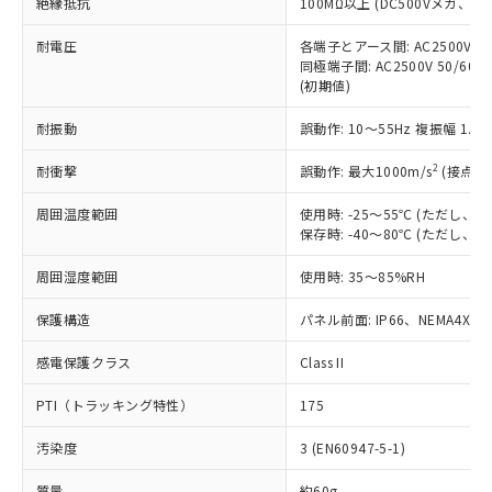
「×」：最大均質材料含有率が中国RoHSの
絶縁抵抗
100MΩ以上 (DC500Vメガ、
仕入先様の事情により、非含有部品として
本サービスの対象外となる商品もある
基準値を超えていることを示します。
いたものが、含有品と判明した場合などや
当社は、これら貴社製品のうち、外国
ことをご了承ください。
耐電圧
各端子とアース間: AC2500V 50/
「－」：未確認です。当社販売部門へお問
むを得ず変更することがあります。
為替および外国貿易法に定める商品
在庫状況および標準価格照会結果は、
同極端子間: AC2500V 50/60
い合わせください。
（以下｢規制貨物等」という）を輸出
(初期値)
記載している更新日時点での社内デー
*EU RoHS指令（10物質）：
または国外への提供する場合は、日本
記
タに基づき作成されるものであり、閲
説明
鉛(Pb) 1000ppm以下、 水銀(Hg) 1000ppm以下、 カド
*中国RoHS10物質の基準値 (GB/T26572)：
国政府の輸出許可(または役務取引許
耐振動
誤動作: 10～55Hz 複振幅 1.
号
覧された時点での実際の在庫および標
ミウム(Cd) 100ppm以下、
Pb(鉛) :1000ppm、 Hg(水銀) : 1000ppm、 Cd(カドミウ
可)を取得するなどの必要な手続きを
六価クロム(Cr(Ⅵ)) 1000ppm以下、ポリ臭化ビフェニル
ム) : 100ppm、
準価格とは異なる場合があることをご
類(PBB) 1000ppm以下、ポリ臭化ジフェニルエーテル類
Cr(Ⅵ)(六価クロム) : 1000ppm、 PBBs(ポリ臭化ビフェ
2
耐衝撃
誤動作: 最大1000m/s
(接点開
とります。
了承ください。
(PBDE) 1000ppm以下、フタル酸ビス(2-エチルヘキシ
○
一定数以上の在庫あり
ニル類) : 1000ppm、 PBDEs(ポリ臭化ジフェニルエーテ
当社は規制貨物を破棄する場合は、完
ル) (DEHP)(別名：DOP) 1000ppm以下、フタル酸ブチ
正式な納期状況および標準価格はお客
ル類) : 1000ppm、
周囲温度範囲
使用時: -25～55℃ (ただし
ルベンジル（BBP） 1000ppm以下、フタル酸ジブチル
全に破砕するなど、違法に輸出されな
DBP(フタル酸ジブチル) : 1000ppm、 DIBP(フタル酸ジ
様のお取引先、またはお客様担当のオ
（DBP） 1000ppm以下、フタル酸ジイソブチル
保存時: -40～80℃ (ただし
イソブチル) : 1000ppm、 BBP(フタル酸ブチルベンジ
△
一定数には満たないが在庫あり
いよう必要な手段を講じます。
ムロン制御機器販売店・当社販売員に
(DIBP) 1000ppm以下
ル) : 1000ppm、
当社は貴社製品を、核兵器、ミサイ
但し、RoHS指令で産業用監視および制御機器に対する
DEHP(フタル酸ビス(2-エチルヘキシル)) : 1000ppm
ご相談ください。
周囲湿度範囲
使用時: 35～85%RH
適用除外項目は除く。
ル、化学兵器、生物兵器またはその他
－
在庫なし(最新の在庫状況につ
オムロン制御機器販売店や当社販売拠
フタル酸エステル類の４物質については閾値を超える意
武器並びにこれらの製造装置等に一切
いては、お客様のお取引先、ま
図的な使用がないことを確認しています。
点は「
販売ネットワーク
」をご確認
保護構造
パネル前面: IP66、NEMA4X, N
※2 環境保護使用期限
使用いたしません。
たはお客様担当のオムロン制御
ください。
当社は、貴社製品を第三者に販売する
機器販売店・当社販売員にご確
感電保護クラス
Class II
在庫状況および標準価格結果を当社の
※2 対応予定月
「ｅ」：有害物質（10物質）のすべてが基
場合は、上記1、2および3の内容を当
認ください)
事前の承諾なく第三者に漏洩または開
準値以下であることを示します。
該第三者に通知します。また当社は、
PTI（トラッキング特性）
175
示しないようお願いします。
部品在庫の切り替え状況などにより、予定
「10」：通常の使用状況下において有害物
販売先および販売に係わる関係者が違
マイパーツ機能（部品リスト作成サー
空
受注生産機種、また在庫状況の
月が前後することがあります。
質が外部に漏えいし、環境に深刻な影響を
汚染度
3 (EN60947-5-1)
法に輸出するおそれがある場合は、取
ビス）をご利用いただくには、I-Web
白
情報を公開していない機種
及ぼさない年数を意味します。
り引きをいたしません。
メンバーズにご登録されている必要が
質量
約60g