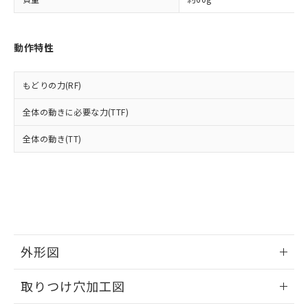
「－」：未確認です。当社販売部門へお問
あります。
い合わせください。
お客様が当ウェブサイト上で当社にご
※3 非含有証明書ダウンロード
登録された部品リストについて、当社
動作特性
および当社の共同利用者が、当社の製
下記の非含有証明書をダウンロードするこ
品・サービスに関するお客様との取
とができます。
合意する
キャンセル
引・商談に必要な範囲で利用すること
もどりの力(RF)
をご了承ください。
EU RoHS指令（10物質）の非含有証明書
※当社の共同利用者とは、
"個人情報
全体の動きに必要な力(TTF)
51物質の非含有証明書（当社基準）
の共同利用に関して"
の「1.共同利
※本証明書は発行日時点で非含有を証明す
用者の範囲」に記載されている法人を
全体の動き(TT)
るもので、過去に遡って非含有を証明する
指します。
ものではありません。
また、RoHS指令のフタル酸エステル類４
物質の対応では、対応完了までの期間は出
荷製品に未対応品が混在することから備考
欄に対応日を記載しておりました。
既に当社にて対応品への在庫切替を完了
していることから、特段のことがない限
外形図
り、2022年1月12日より割愛しておりま
す。
情報更新：2026/05/21
取りつけ穴加工図