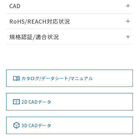
情報更新：2026/05/21
CAD
ログイン/会員登録いただくと、CADデータをダウンロー
RoHS/REACH対応状況
ドすることができます。
情報更新：2026/7/29
規格認証/適合状況
ログイン/会員登録
EU RoHS
注意事項・凡例
A22NW-3MM-TWA-P102-YEについての規格認証/適合状況に
ついては、「カスタマーサポートセンタ お客様相談室」また
は貴社担当オムロン営業員または販売店にお問い合わせくだ
対応状況
対応予定月
※1
※2
さい。
ダウンロードデータをご利用いただく前に、以下を必ずお読
みください。
カタログ/データシート/マニュアル
対応済み
ソフトウェアの使用条件
お問い合わせ
中国 RoHS
注意事項・凡例
2D CADデータ
中国 RoHS表
※1 ※2
3D CADデータ
Pb
Hg
Cd
Cr(VI)