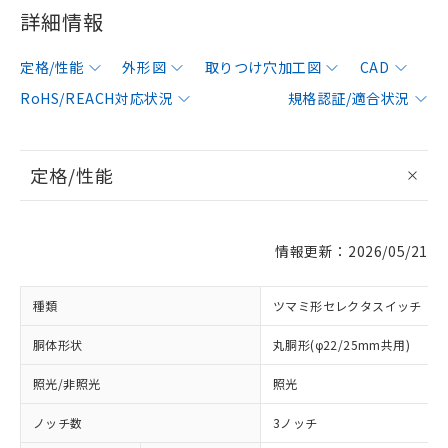
詳細情報
定格/性能
外形図
取りつけ穴加工図
CAD
RoHS/REACH対応状況
規格認証/適合状況
定格/性能
情報更新：2026/05/21
種類
ツマミ形セレクタスイッチ
胴体形状
丸胴形(φ22/25mm共用)
照光/非照光
照光
ノッチ数
3ノッチ