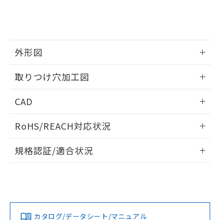
をご了承ください。
EU RoHS指令（10物質）の非含有証明書
※当社の共同利用者とは、
"個人情報
51物質の非含有証明書（当社基準）
の共同利用に関して"
の「1.共同利
※本証明書は発行日時点で非含有を証明す
用者の範囲」に記載されている法人を
るもので、過去に遡って非含有を証明する
指します。
ものではありません。
外形図
また、RoHS指令のフタル酸エステル類４
情報更新：2026/05/21
物質の対応では、対応完了までの期間は出
取りつけ穴加工図
荷製品に未対応品が混在することから備考
欄に対応日を記載しておりました。
情報更新：2026/05/21
CAD
既に当社にて対応品への在庫切替を完了
していることから、特段のことがない限
ログイン/会員登録いただくと、CADデータをダウンロー
り、2022年1月12日より割愛しておりま
RoHS/REACH対応状況
ドすることができます。
す。
情報更新：2026/7/29
規格認証/適合状況
ログイン/会員登録
EU RoHS
注意事項・凡例
A22NW-3MM-TWA-P101-WDについての規格認証/適合状況
については、「カスタマーサポートセンタ お客様相談室」ま
たは貴社担当オムロン営業員または販売店にお問い合わせく
対応状況
対応予定月
※1
※2
ださい。
ダウンロードデータをご利用いただく前に、以下を必ずお読
みください。
カタログ/データシート/マニュアル
対応済み