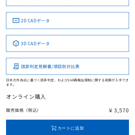
ソフトウェアの使用条件
お問い合わせ
中国 RoHS
注意事項・凡例
2D CADデータ
中国 RoHS表
※1 ※2
3D CADデータ
Pb
Hg
Cd
Cr(VI)
該非判定見解書/項目別対比表
O
O
O
O
日本の外為法に基づく該非判定、およびEAR再輸出規制に関する見解が入手でき
ます。
"対応済み"や非含有の記載がされた商品であっても、流通
在庫等で未対応品が混在する可能性があります。
オンライン購入
非含有品が必要な際は、弊社営業部門もしくは販売店へお
問い合わせください。
¥ 3,570
販売価格（税込）
この製品のRoHS/REACH対応状況ページへ
カートに追加