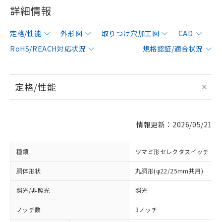
詳細情報
定格/性能
外形図
取りつけ穴加工図
CAD
RoHS/REACH対応状況
規格認証/適合状況
定格/性能
情報更新：2026/05/21
種類
ツマミ形セレクタスイッチ
胴体形状
丸胴形(φ22/25mm共用)
照光/非照光
照光
ノッチ数
3ノッチ