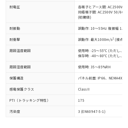
可)を取得するなどの必要な手続きを
六価クロム(Cr(Ⅵ)) 1000ppm以下、ポリ臭化ビフェニル
ム) : 100ppm、
準価格とは異なる場合があることをご
類(PBB) 1000ppm以下、ポリ臭化ジフェニルエーテル類
耐電圧
各端子とアース間: AC2500V 50/
Cr(Ⅵ)(六価クロム) : 1000ppm、 PBBs(ポリ臭化ビフェ
とります。
了承ください。
(PBDE) 1000ppm以下、フタル酸ビス(2-エチルヘキシ
○
一定数以上の在庫あり
ニル類) : 1000ppm、 PBDEs(ポリ臭化ジフェニルエーテ
同極端子間: AC2500V 50/60
当社は規制貨物を破棄する場合は、完
ル) (DEHP)(別名：DOP) 1000ppm以下、フタル酸ブチ
正式な納期状況および標準価格はお客
ル類) : 1000ppm、
(初期値)
ルベンジル（BBP） 1000ppm以下、フタル酸ジブチル
全に破砕するなど、違法に輸出されな
DBP(フタル酸ジブチル) : 1000ppm、 DIBP(フタル酸ジ
様のお取引先、またはお客様担当のオ
（DBP） 1000ppm以下、フタル酸ジイソブチル
イソブチル) : 1000ppm、 BBP(フタル酸ブチルベンジ
△
一定数には満たないが在庫あり
いよう必要な手段を講じます。
ムロン制御機器販売店・当社販売員に
(DIBP) 1000ppm以下
耐振動
誤動作: 10～55Hz 複振幅 1.
ル) : 1000ppm、
当社は貴社製品を、核兵器、ミサイ
但し、RoHS指令で産業用監視および制御機器に対する
DEHP(フタル酸ビス(2-エチルヘキシル)) : 1000ppm
ご相談ください。
適用除外項目は除く。
ル、化学兵器、生物兵器またはその他
－
在庫なし(最新の在庫状況につ
2
オムロン制御機器販売店や当社販売拠
耐衝撃
誤動作: 最大1000m/s
(接点開
フタル酸エステル類の４物質については閾値を超える意
武器並びにこれらの製造装置等に一切
いては、お客様のお取引先、ま
図的な使用がないことを確認しています。
点は「
販売ネットワーク
」をご確認
※2 環境保護使用期限
使用いたしません。
たはお客様担当のオムロン制御
周囲温度範囲
使用時: -25～55℃ (ただし
ください。
当社は、貴社製品を第三者に販売する
保存時: -40～80℃ (ただし
機器販売店・当社販売員にご確
在庫状況および標準価格結果を当社の
※2 対応予定月
「ｅ」：有害物質（10物質）のすべてが基
場合は、上記1、2および3の内容を当
認ください)
事前の承諾なく第三者に漏洩または開
準値以下であることを示します。
周囲湿度範囲
使用時: 35～85%RH
該第三者に通知します。また当社は、
示しないようお願いします。
部品在庫の切り替え状況などにより、予定
「10」：通常の使用状況下において有害物
販売先および販売に係わる関係者が違
マイパーツ機能（部品リスト作成サー
空
受注生産機種、また在庫状況の
保護構造
パネル前面: IP66、NEMA4X, N
月が前後することがあります。
質が外部に漏えいし、環境に深刻な影響を
法に輸出するおそれがある場合は、取
ビス）をご利用いただくには、I-Web
白
情報を公開していない機種
及ぼさない年数を意味します。
り引きをいたしません。
メンバーズにご登録されている必要が
感電保護クラス
Class II
「－」：未確認です。当社販売部門へお問
あります。
い合わせください。
お客様が当ウェブサイト上で当社にご
PTI（トラッキング特性）
175
※3 非含有証明書ダウンロード
登録された部品リストについて、当社
および当社の共同利用者が、当社の製
汚染度
3 (EN60947-5-1)
下記の非含有証明書をダウンロードするこ
品・サービスに関するお客様との取
とができます。
合意する
キャンセル
引・商談に必要な範囲で利用すること