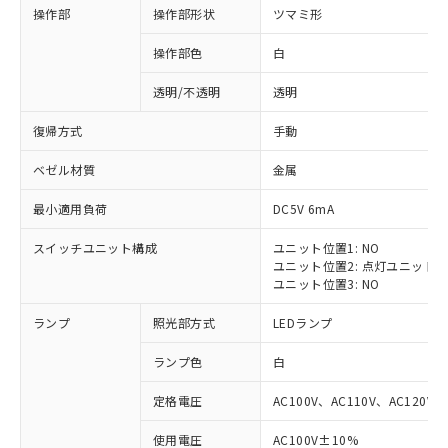
操作部
操作部形状
ツマミ形
操作部色
白
透明/不透明
透明
復帰方式
手動
ベゼル材質
金属
最小適用負荷
DC5V 6mA
スイッチユニット構成
ユニット位置1: NO
ユニット位置2: 点灯ユニット
ユニット位置3: NO
ランプ
照光部方式
LEDランプ
ランプ色
白
定格電圧
AC100V、AC110V、AC120V
※1 対応状況
使用電圧
AC100V±10%