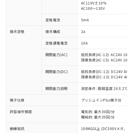
AC110V±10%
AC100～130V
対応済み：EU RoHS指令（10物質）の
非含有に対応した製品が提供可能な商品で
定格電流
5mA
す。
対応予定：EU RoHS指令（10物質）の非含
接点定格
接点構成
2a
ご利用条件
有に対応した製品に切り替える予定のある
商品です。
定格通電電流
10A
対応予定なし：EU RoHS指令（10物質）の
以下の条件をお読みいただき、同意のうえ
非含有に非対応の商品で、対応品を出す予
開閉能力(AC)
抵抗負荷(AC-12): AC24V 10A/A
ご利用ください。
定はありません。
誘導負荷(AC-15): AC24V 10A/AC
調査・確認中：EU RoHS指令（10物質）の
本サービスは、当社制御機器事業取扱
※1 中国RoHS○×表
非含有の対応状況を調査中または確認中の
開閉能力(DC)
抵抗負荷(DC-12): DC24V 8A/DC
商品の当社在庫状況および標準価格
誘導負荷(DC-13): DC24V 4A/DC
商品です。
(税抜)を提供させていただくもので
「○」：最大均質材料含有率が中国RoHSの
非該当品：ライセンス料など無形物で、有
す。
開閉能力説明
測定条件: 周囲温度 20±2℃、
基準値以下であることを示します。
害物質有無と関係のない商品です。
当社制御機器事業取扱商品の中には、
「×」：最大均質材料含有率が中国RoHSの
仕入先様の事情により、非含有部品として
本サービスの対象外となる商品もある
端子仕様
プッシュインPlus端子台
基準値を超えていることを示します。
いたものが、含有品と判明した場合などや
当社は、これら貴社製品のうち、外国
ことをご了承ください。
「－」：未確認です。当社販売部門へお問
むを得ず変更することがあります。
為替および外国貿易法に定める商品
在庫状況および標準価格照会結果は、
許容操作頻度
電気的: 最大30回/分
い合わせください。
（以下｢規制貨物等」という）を輸出
機械的: 最大30回/分
記載している更新日時点での社内デー
*EU RoHS指令（10物質）：
または国外への提供する場合は、日本
記
タに基づき作成されるものであり、閲
説明
鉛(Pb) 1000ppm以下、 水銀(Hg) 1000ppm以下、 カド
*中国RoHS10物質の基準値 (GB/T26572)：
国政府の輸出許可(または役務取引許
絶縁抵抗
100MΩ以上 (DC500Vメガ、
号
覧された時点での実際の在庫および標
ミウム(Cd) 100ppm以下、
Pb(鉛) :1000ppm、 Hg(水銀) : 1000ppm、 Cd(カドミウ