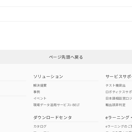
情報更新：
ログイン/会員登録
CCC認証
電波法
みください。
Yes
N/A
非含有証明書
※3
ページ先頭へ戻る
ダウンロードはこちら
型式承認
NK型式承認
ABS型式承認
韓国
（日本
（アメリカ
ソリューション
サービスサポ
舶規格）
船舶規格）
船舶規格）
解決提案
テスト機貸出
事例
ロボティクスサ
No
No
イベント
日本語相談窓口
現場データ活用サービスi-BELT
輸出該非判定
I)
PBBs
PBDEs
DBP
ダウンロードセンタ
eラーニング
この製品の規格認証/適合
その他の認証はこちらのページからご
カタログ
eラーニングのご