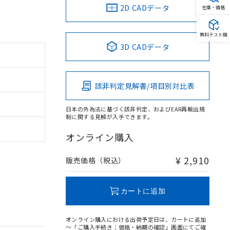
2D CADデータ
在庫・価格
無料テスト機
3D CADデータ
該非判定見解書/項目別対比表
日本の外為法に基づく該非判定、およびEAR再輸出規
制に関する見解が入手できます。
オンライン購入
¥ 2,910
販売価格（税込）
カートに追加
オンライン購入における出荷予定日は、カートに追加
～「ご購入手続き：価格・納期の確認」画面にてご確