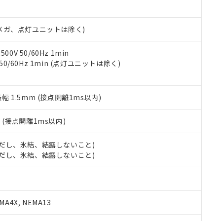
日時点で非含有を証明するもので、過去に遡って非含有を証明するも
令のフタル酸エステル類４物質の対応では、対応完了までの期間は出
備考欄に対応日を記載しておりました。
00Vメガ、点灯ユニットは除く)
品への在庫切替を完了していることから、特段のことがない限り、20
す。
0V 50/60Hz 1min
 50/60Hz 1min (点灯ユニットは除く)
振幅 1.5mm (接点開離1ms以内)
2
(接点開離1ms以内)
 (ただし、氷結、結露しないこと)
 (ただし、氷結、結露しないこと)
A4X, NEMA13