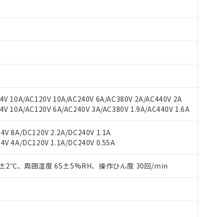
みいただき、同意のうえご利用ください。
材料含有率が中国RoHSの基準値以下であることを示します。
材料含有率が中国RoHSの基準値を超えていることを示します。
、当社制御機器事業取扱商品の当社在庫状況および標準価格(税抜)
ら貴社製品のうち、外国為替および外国貿易法に定める商品（以下｢
質）：
す。当社販売部門へお問い合わせください。
 水銀(Hg) 1000ppm以下、 カドミウム(Cd) 100ppm以下、
たは国外への提供する場合は、日本国政府の輸出許可(または役務取
000ppm以下、ポリ臭化ビフェニル類(PBB) 1000ppm以下、ポリ臭化ジフェニルエーテル類(P
事業取扱商品の中には、本サービスの対象外となる商品もあること
手続きをとります。
キシル) (DEHP)(別名：DOP) 1000ppm以下、フタル酸ブチルベンジル（BBP） 100
(GB/T26572)：
以下、フタル酸ジイソブチル (DIBP) 1000ppm以下
び標準価格照会結果は、記載している更新日時点での社内データに
物を破棄する場合は、完全に破砕するなど、違法に輸出されないよ
(水銀) : 1000ppm、 Cd(カドミウム) : 100ppm、
業用監視および制御機器に対する適用除外項目は除く。
覧された時点での実際の在庫および標準価格とは異なる場合がある
1000ppm、 PBBs(ポリ臭化ビフェニル類) : 1000ppm、 PBDEs(ポリ臭化ジフェニルエーテル類
物質については閾値を超える意図的な使用がないことを確認しています。
上の在庫あり
 1000ppm、 DIBP(フタル酸ジイソブチル) : 1000ppm、 BBP(フタル酸ブチルベンジル) :
品を、核兵器、ミサイル、化学兵器、生物兵器またはその他武器並
チルヘキシル)) : 1000ppm
況および標準価格はお客様のお取引先、またはお客様担当のオムロ
用いたしません。
V 10A/AC120V 10A/AC240V 6A/AC380V 2A/AC440V 2A
ご相談ください。
は満たないが在庫あり
製品を第三者に販売する場合は、上記1、2および3の内容を当該第
 10A/AC120V 6A/AC240V 3A/AC380V 1.9A/AC440V 1.6A
機器販売店や当社販売拠点は「
販売ネットワーク
」をご確認くだ
販売先および販売に係わる関係者が違法に輸出するおそれがある場
用期限
び標準価格結果を当社の事前の承諾なく第三者に漏洩または開示し
え状況などにより、予定月が前後することがあります。
(最新の在庫状況については、お客様のお取引先、またはお客様担当
V 8A/DC120V 2.2A/DC240V 1.1A
（10物質）のすべてが基準値以下であることを示します。
店・当社販売員にご確認ください)
能（部品リスト作成サービス）をご利用いただくには、I-Webメン
V 4A/DC120V 1.1A/DC240V 0.55A
使用状況下において有害物質が外部に漏えいし、環境に深刻な影響を
あります。
機種、また在庫状況の情報を公開していない機種
ェブサイト上で当社にご登録された部品リストについて、当社およ
書ダウンロード
す。当社販売部門へお問い合わせください。
0±2℃、周囲湿度 65±5%RH、操作ひん度 30回/min
品・サービスに関するお客様との取引・商談に必要な範囲で利用す
合意する
キャンセル
書をダウンロードすることができます。
利用者とは、
"個人情報の共同利用に関して"
の「1.共同利用者の
します。
10物質）の非含有証明書
明書（当社基準）