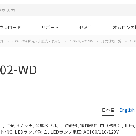
ウンロード
サポート
セミナ
オムロンの
示灯
>
φ22(φ25):照光・非照光・表示灯
>
A22NS / A22NW
>
形式仕様一覧
>
A22
02-WD
日本語
English
 照光, 3ノッチ, 金属ベゼル, 手動復帰, 操作部色: 白（透明）, IP66
NC, LEDランプ色: 白, LEDランプ電圧: AC100/110/120V