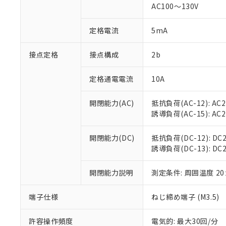
AC100～130V
があります。
以下の条件をお読
「○」：最大均質
「×」：最大均質
本サービスは
当社は、これ
定格電流
5mA
*EU RoHS指令（10物
「－」：未確認で
鉛(Pb) 1000ppm以下、
くものです。
う）を輸出ま
記
説明
六価クロム(Cr(Ⅵ)) 1
当社制御機器
などの必要な
フタル酸ビス(2-エチルヘ
接点定格
接点構成
2b
号
*中国RoHS10物質の基準値 
ル（DBP） 1000ppm
在庫状況およ
当社は規制貨
Pb(鉛) :1000ppm、 Hg
但し、RoHS指令で産
のであり、閲
ます。
Cr(Ⅵ)(六価クロム) : 
フタル酸エステル類の４
定格通電電流
10A
○
一定数以
DBP(フタル酸ジブチル) :
い。
当社は貴社製
DEHP(フタル酸ビス(2-エ
正式な納期状
置等に一切使
開閉能力(AC)
抵抗負荷(AC-12): AC24
当社販売員に
※2 対応予定月
△
一定数に
当社は、貴社
誘導負荷(AC-15): AC24V
オムロン制御
また当社は、
※2 環境保護使
在庫状況およ
部品在庫の切り替
たしません。
－
在庫なし
す。
開閉能力(DC)
抵抗負荷(DC-12): DC24
「ｅ」：有害物質
機器販売
マイパーツ機
誘導負荷(DC-13): DC24
「10」：通常の
ている必要が
味します。
空
受注生産
お客様が当ウ
※3 非含有証明
「－」：未確認で
開閉能力説明
測定条件: 周囲温度 2
白
が、当社の製
さい。
下記の非含有証明
端子仕様
ねじ締め端子 (M3.5)
※当社の共同
いる法人を指
EU RoHS指令（
許容操作頻度
電気的: 最大30回/分
51物質の非含有証