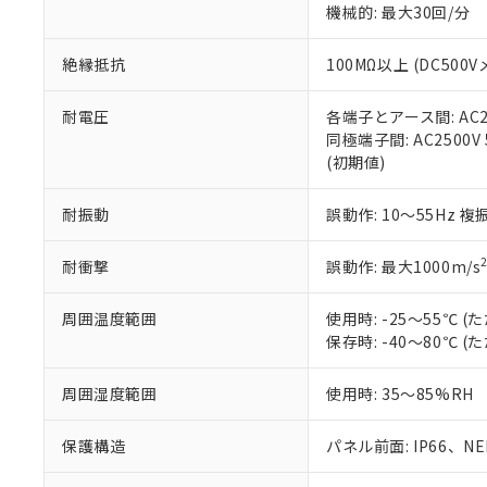
機械的: 最大30回/分
※本証明書は発行
また、RoHS指
混在することから
絶縁抵抗
100MΩ以上 (DC5
既に当社にて対応
り割愛しておりま
耐電圧
各端子とアース間: AC250
同極端子間: AC2500V
(初期値)
耐振動
誤動作: 10～55Hz 複
耐衝撃
誤動作: 最大1000m/s
周囲温度範囲
使用時: -25～55℃
保存時: -40～80℃
周囲湿度範囲
使用時: 35～85%RH
保護構造
パネル前面: IP66、NEM