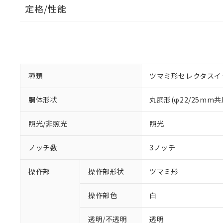
定格/性能
種類
ツマミ形セレクタスイ
胴体形状
丸胴形(φ22/25mm共
照光/非照光
照光
ノッチ数
3ノッチ
操作部
操作部形状
ツマミ形
操作部色
白
透明/不透明
透明