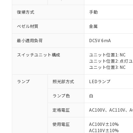
復帰方式
手動
ベゼル材質
金属
最小適用負荷
DC5V 6mA
スイッチユニット構成
ユニット位置1: NC
ユニット位置2: 点灯
ユニット位置3: NC
ランプ
照光部方式
LEDランプ
※1 対応状況
ランプ色
白
対応済み：EU
対応予定：EU R
定格電圧
AC100V、AC110V、A
対応予定なし：EU
調査・確認中：EU
ご利用条件
使用電圧
AC100V±10%
非該当品：ライセ
※1 中国RoHS
AC110V±10%
仕入先様の事情に