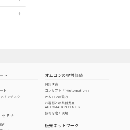
2026/7/29
ート
オムロンの提供価値
目指す姿
ポート
コンセプト「i-Automation!」
ジャパンデスク
オムロンの強み
お客様との共創拠点
AUTOMATION CENTER
DIBP
BBP
DEHP
環境保護
技術を磨く現場
・セミナ
状況ページへ
使用期限
検索ください
案内
販売ネットワーク