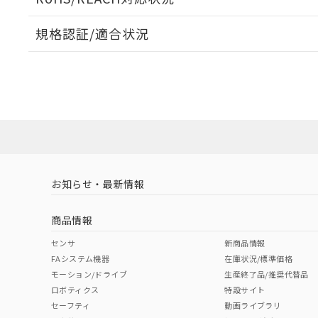
規格認証/適合状況
EU RoHS
注意事項・凡例
UL認証
CSA認証
CEマーキング
ダウンロードデータをご利用いただく前に、以下を必ずお読
Yes
Yes
Yes
対応状況
対応予定月
※1
※2
ソフトウェアの使用条件
対応済み
LR型式承認
DNV型式承認
BV型式承認
KR
（イギリス
（ノルウェー
（フランス
（
お知らせ・最新情報
中国 RoHS
注意事項・凡例
船舶規格）
船舶規格）
船舶規格）
船
商品情報
No
No
No
No
中国 RoHS表
※1 ※2
センサ
新商品情報
FAシステム機器
在庫状況/標準価格
Pb
Hg
Cd
Cr(V
モーション/ドライブ
生産終了品/推奨代替品
ロボティクス
特設サイト
セーフティ
動画ライブラリ