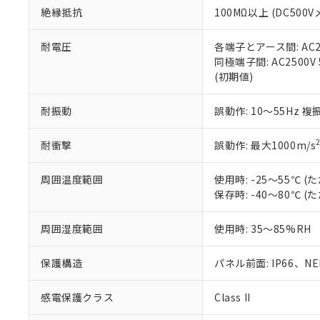
お客様が当ウ
※3 非含有証明
「－」：未確認で
白
絶縁抵抗
100MΩ以上 (DC5
が、当社の製
さい。
下記の非含有証明
※当社の共同
耐電圧
各端子とアース間: AC250
いる法人を指
同極端子間: AC2500V
EU RoHS指令（
(初期値)
51物質の非含有証
※本証明書は発行
また、RoHS指
耐振動
誤動作: 10～55Hz 複
混在することから
既に当社にて対応
耐衝撃
誤動作: 最大1000m/s
り割愛しておりま
周囲温度範囲
使用時: -25～55℃
保存時: -40～80℃
周囲湿度範囲
使用時: 35～85%RH
保護構造
パネル前面: IP66、NEM
感電保護クラス
Class II