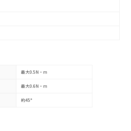
最大0.5N・m
最大0.6N・m
約45°