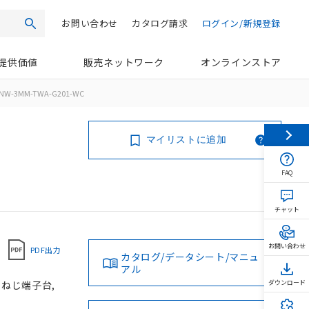
お問い合わせ
カタログ請求
ログイン/新規登録
検索
提供価値
販売ネットワーク
オンラインストア
NW-3MM-TWA-G201-WC
マイリストに追加
FAQ
チャット
お問い合わせ
PDF出力
カタログ/データシート/マニュ
アル
, ねじ端子台,
ダウンロード