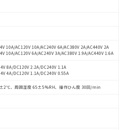
 RoHS指令（10物質）の非含有に対応した製品が提供可能な商品です
oHS指令（10物質）の非含有に対応した製品に切り替える予定のある
 RoHS指令（10物質）の非含有に非対応の商品で、対応品を出す予
 RoHS指令（10物質）の非含有の対応状況を調査中または確認中の
ンス料など無形物で、有害物質有無と関係のない商品です。
○×表
より、非含有部品としていたものが、含有品と判明した場合などやむ
みいただき、同意のうえご利用ください。
材料含有率が中国RoHSの基準値以下であることを示します。
V 10A/AC120V 10A/AC240V 6A/AC380V 2A/AC440V 2A
材料含有率が中国RoHSの基準値を超えていることを示します。
、当社制御機器事業取扱商品の当社在庫状況および標準価格(税抜)
ら貴社製品のうち、外国為替および外国貿易法に定める商品（以下｢
質）：
 10A/AC120V 6A/AC240V 3A/AC380V 1.9A/AC440V 1.6A
す。当社販売部門へお問い合わせください。
 水銀(Hg) 1000ppm以下、 カドミウム(Cd) 100ppm以下、
たは国外への提供する場合は、日本国政府の輸出許可(または役務取
000ppm以下、ポリ臭化ビフェニル類(PBB) 1000ppm以下、ポリ臭化ジフェニルエーテル類(P
事業取扱商品の中には、本サービスの対象外となる商品もあること
手続きをとります。
キシル) (DEHP)(別名：DOP) 1000ppm以下、フタル酸ブチルベンジル（BBP） 100
V 8A/DC120V 2.2A/DC240V 1.1A
(GB/T26572)：
以下、フタル酸ジイソブチル (DIBP) 1000ppm以下
び標準価格照会結果は、記載している更新日時点での社内データに
物を破棄する場合は、完全に破砕するなど、違法に輸出されないよ
(水銀) : 1000ppm、 Cd(カドミウム) : 100ppm、
V 4A/DC120V 1.1A/DC240V 0.55A
業用監視および制御機器に対する適用除外項目は除く。
覧された時点での実際の在庫および標準価格とは異なる場合がある
1000ppm、 PBBs(ポリ臭化ビフェニル類) : 1000ppm、 PBDEs(ポリ臭化ジフェニルエーテル類
物質については閾値を超える意図的な使用がないことを確認しています。
上の在庫あり
 1000ppm、 DIBP(フタル酸ジイソブチル) : 1000ppm、 BBP(フタル酸ブチルベンジル) :
品を、核兵器、ミサイル、化学兵器、生物兵器またはその他武器並
チルヘキシル)) : 1000ppm
0±2℃、周囲湿度 65±5%RH、操作ひん度 30回/min
況および標準価格はお客様のお取引先、またはお客様担当のオムロ
用いたしません。
ご相談ください。
は満たないが在庫あり
製品を第三者に販売する場合は、上記1、2および3の内容を当該第
機器販売店や当社販売拠点は「
販売ネットワーク
」をご確認くだ
販売先および販売に係わる関係者が違法に輸出するおそれがある場
用期限
び標準価格結果を当社の事前の承諾なく第三者に漏洩または開示し
え状況などにより、予定月が前後することがあります。
(最新の在庫状況については、お客様のお取引先、またはお客様担当
（10物質）のすべてが基準値以下であることを示します。
店・当社販売員にご確認ください)
能（部品リスト作成サービス）をご利用いただくには、I-Webメン
使用状況下において有害物質が外部に漏えいし、環境に深刻な影響を
あります。
機種、また在庫状況の情報を公開していない機種