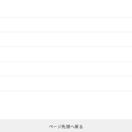
情報更新：2
情報更新：2
ードすることができます。
情報更新：
ログイン/会員登録
CCC認証
電波法
みください。
Yes
N/A
非含有証明書
※3
ページ先頭へ戻る
ダウンロードはこちら