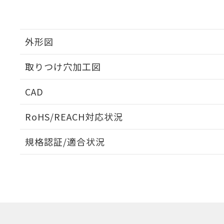
外形図
取りつけ穴加工図
CAD
ログイン/会員登録いただくと、CADデータをダウンロ
RoHS/REACH対応状況
規格認証/適合状況
EU RoHS
注意事項・凡例
UL認証
CSA認証
CEマーキング
ダウンロードデータをご利用いただく前に、以下を必ずお読
Yes
Yes
Yes
対応状況
対応予定月
※1
※2
ソフトウェアの使用条件
対応済み