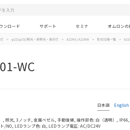
ウンロード
サポート
セミナ
オムロンの
示灯
>
φ22(φ25):照光・非照光・表示灯
>
A22NS / A22NW
>
形式仕様一覧
>
A22
01-WC
日本語
English
 照光, 3ノッチ, 金属ベゼル, 手動復帰, 操作部色: 白（透明）, IP66
NO, LEDランプ色: 白, LEDランプ電圧: AC/DC24V