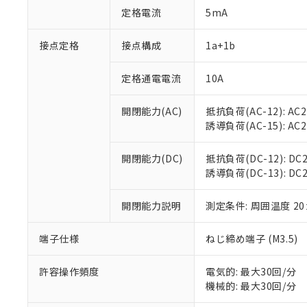
対応済み：EU
定格電流
5mA
対応予定：EU R
対応予定なし：EU
接点定格
接点構成
1a+1b
調査・確認中：EU
ご利用条件
非該当品：ライセ
※1 中国RoHS
仕入先様の事情に
定格通電電流
10A
があります。
以下の条件をお読
「○」：最大均質
開閉能力(AC)
抵抗負荷(AC-12): AC24
「×」：最大均質
本サービスは
当社は、これ
*EU RoHS指令（10物
誘導負荷(AC-15): AC24V
「－」：未確認で
鉛(Pb) 1000ppm以下、
くものです。
う）を輸出ま
記
説明
六価クロム(Cr(Ⅵ)) 1
当社制御機器
などの必要な
フタル酸ビス(2-エチルヘ
号
開閉能力(DC)
抵抗負荷(DC-12): DC24
*中国RoHS10物質の基準値 
ル（DBP） 1000ppm
在庫状況およ
当社は規制貨
Pb(鉛) :1000ppm、 Hg
誘導負荷(DC-13): DC24
但し、RoHS指令で産
のであり、閲
ます。
Cr(Ⅵ)(六価クロム) : 
フタル酸エステル類の４
○
一定数以
DBP(フタル酸ジブチル) :
い。
当社は貴社製
DEHP(フタル酸ビス(2-エ
開閉能力説明
測定条件: 周囲温度 2
正式な納期状
置等に一切使
当社販売員に
※2 対応予定月
△
一定数に
当社は、貴社
オムロン制御
また当社は、
端子仕様
ねじ締め端子 (M3.5)
※2 環境保護使
在庫状況およ
部品在庫の切り替
たしません。
－
在庫なし
す。
「ｅ」：有害物質
機器販売
許容操作頻度
電気的: 最大30回/分
マイパーツ機
「10」：通常の
機械的: 最大30回/分
ている必要が
味します。
空
受注生産