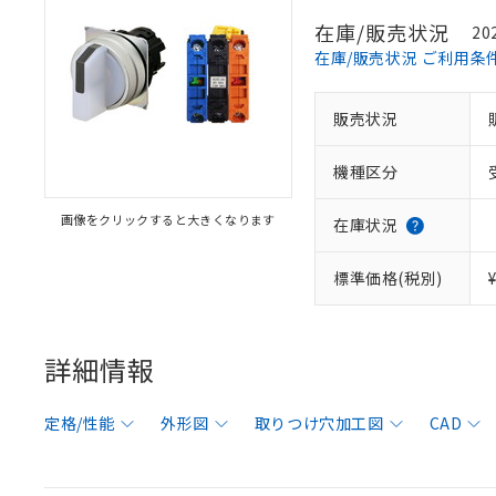
在庫/販売状況
20
在庫/販売状況 ご利用条
販売状況
機種区分
画像をクリックすると大きくなります
在庫状況
標準価格(税別)
詳細情報
定格/性能
外形図
取りつけ穴加工図
CAD