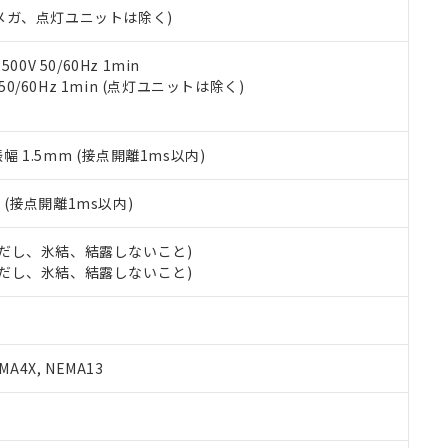
ェブサイト上で当社にご登録された部品リストについて、当社およ
書ダウンロード
す。当社販売部門へお問い合わせください。
00Vメガ、点灯ユニットは除く)
品・サービスに関するお客様との取引・商談に必要な範囲で利用す
合意する
キャンセル
書をダウンロードすることができます。
利用者とは、
"個人情報の共同利用に関して"
の「1.共同利用者の
0V 50/60Hz 1min
します。
 50/60Hz 1min (点灯ユニットは除く)
10物質）の非含有証明書
明書（当社基準）
日時点で非含有を証明するもので、過去に遡って非含有を証明するも
令のフタル酸エステル類４物質の対応では、対応完了までの期間は出
振幅 1.5mm (接点開離1ms以内)
備考欄に対応日を記載しておりました。
品への在庫切替を完了していることから、特段のことがない限り、20
2
(接点開離1ms以内)
す。
 (ただし、氷結、結露しないこと)
 (ただし、氷結、結露しないこと)
A4X, NEMA13