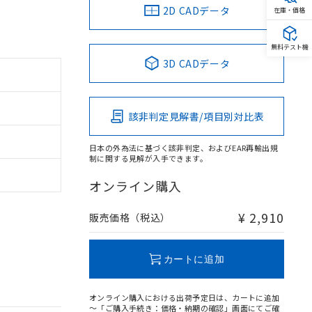
2D CADデータ
在庫・価格
無料テスト機
3D CADデータ
該非判定見解書/項目別対比表
日本の外為法に基づく該非判定、およびEAR再輸出規
制に関する見解が入手できます。
オンライン購入
¥ 2,910
販売価格（税込）
カートに追加
オンライン購入における出荷予定日は、カートに追加
～「ご購入手続き：価格・納期の確認」画面にてご確