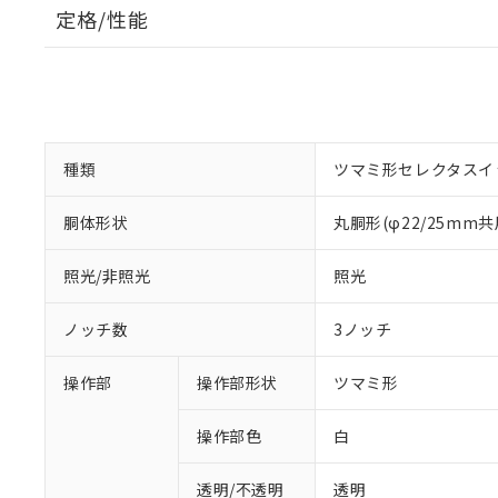
定格/性能
種類
ツマミ形セレクタスイ
胴体形状
丸胴形(φ22/25mm共
照光/非照光
照光
ノッチ数
3ノッチ
操作部
操作部形状
ツマミ形
操作部色
白
透明/不透明
透明