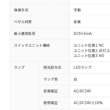
復帰方式
手動
ベゼル材質
金属
最小適用負荷
DC5V 6mA
スイッチユニット構成
ユニット位置1: NC
ユニット位置2: 点灯
ユニット位置3: NO
ランプ
照光部方式
LEDランプ
ランプ色
白
定格電圧
AC/DC24V
※1 対応状況
使用電圧
AC/DC24V±10%