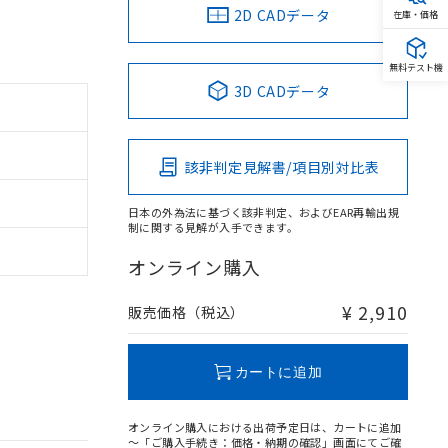
2D CADデータ
在庫・価格
無料テスト機
3D CADデータ
該非判定見解書/項目別対比表
日本の外為法に基づく該非判定、およびEAR再輸出規
制に関する見解が入手できます。
オンライン購入
¥ 2,910
販売価格（税込）
カートに追加
オンライン購入における出荷予定日は、カートに追加
～「ご購入手続き：価格・納期の確認」画面にてご確