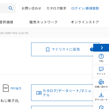
お問い合わせ
カタログ請求
ログイン/新規登録
検索
提供価値
販売ネットワーク
オンラインストア
NW-3MM-TWA-G101-YB
マイリストに追加
FAQ
チャット
お問い合わせ
PDF出力
カタログ/データシート/マニュ
アル
, ねじ端子台,
ダウンロード