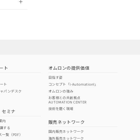
ート
オムロンの提供価値
目指す姿
ポート
コンセプト「i-Automation!」
ジャパンデスク
オムロンの強み
お客様との共創拠点
AUTOMATION CENTER
DIBP
BBP
DEHP
環境保護
技術を磨く現場
・セミナ
状況ページへ
使用期限
検索ください
案内
販売ネットワーク
講する
O
O
O
10
国内販売ネットワーク
ス一覧（PDF）
海外販売ネットワーク