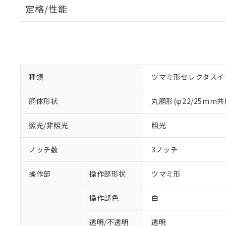
定格/性能
種類
ツマミ形セレクタスイ
胴体形状
丸胴形(φ22/25mm共
照光/非照光
照光
ノッチ数
3ノッチ
操作部
操作部形状
ツマミ形
操作部色
白
透明/不透明
透明