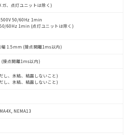
令のフタル酸エステル類４物質の対応では、対応完了までの期間は出
00Vメガ、点灯ユニットは除く)
備考欄に対応日を記載しておりました。
品への在庫切替を完了していることから、特段のことがない限り、20
0V 50/60Hz 1min
す。
 50/60Hz 1min (点灯ユニットは除く)
振幅 1.5mm (接点開離1ms以内)
2
(接点開離1ms以内)
 (ただし、氷結、結露しないこと)
 (ただし、氷結、結露しないこと)
A4X, NEMA13