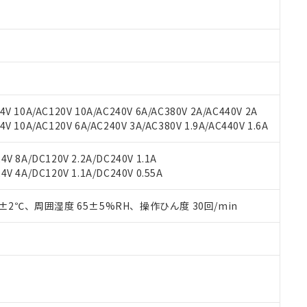
材料含有率が中国RoHSの基準値以下であることを示します。
材料含有率が中国RoHSの基準値を超えていることを示します。
、当社制御機器事業取扱商品の当社在庫状況および標準価格(税抜)
ら貴社製品のうち、外国為替および外国貿易法に定める商品（以下｢
質）：
す。当社販売部門へお問い合わせください。
 水銀(Hg) 1000ppm以下、 カドミウム(Cd) 100ppm以下、
たは国外への提供する場合は、日本国政府の輸出許可(または役務取
000ppm以下、ポリ臭化ビフェニル類(PBB) 1000ppm以下、ポリ臭化ジフェニルエーテル類(P
事業取扱商品の中には、本サービスの対象外となる商品もあること
手続きをとります。
キシル) (DEHP)(別名：DOP) 1000ppm以下、フタル酸ブチルベンジル（BBP） 100
(GB/T26572)：
以下、フタル酸ジイソブチル (DIBP) 1000ppm以下
び標準価格照会結果は、記載している更新日時点での社内データに
物を破棄する場合は、完全に破砕するなど、違法に輸出されないよ
(水銀) : 1000ppm、 Cd(カドミウム) : 100ppm、
業用監視および制御機器に対する適用除外項目は除く。
覧された時点での実際の在庫および標準価格とは異なる場合がある
1000ppm、 PBBs(ポリ臭化ビフェニル類) : 1000ppm、 PBDEs(ポリ臭化ジフェニルエーテル類
物質については閾値を超える意図的な使用がないことを確認しています。
上の在庫あり
 1000ppm、 DIBP(フタル酸ジイソブチル) : 1000ppm、 BBP(フタル酸ブチルベンジル) :
品を、核兵器、ミサイル、化学兵器、生物兵器またはその他武器並
チルヘキシル)) : 1000ppm
V 10A/AC120V 10A/AC240V 6A/AC380V 2A/AC440V 2A
況および標準価格はお客様のお取引先、またはお客様担当のオムロ
用いたしません。
 10A/AC120V 6A/AC240V 3A/AC380V 1.9A/AC440V 1.6A
ご相談ください。
は満たないが在庫あり
製品を第三者に販売する場合は、上記1、2および3の内容を当該第
機器販売店や当社販売拠点は「
販売ネットワーク
」をご確認くだ
販売先および販売に係わる関係者が違法に輸出するおそれがある場
用期限
び標準価格結果を当社の事前の承諾なく第三者に漏洩または開示し
え状況などにより、予定月が前後することがあります。
V 8A/DC120V 2.2A/DC240V 1.1A
(最新の在庫状況については、お客様のお取引先、またはお客様担当
V 4A/DC120V 1.1A/DC240V 0.55A
（10物質）のすべてが基準値以下であることを示します。
店・当社販売員にご確認ください)
能（部品リスト作成サービス）をご利用いただくには、I-Webメン
使用状況下において有害物質が外部に漏えいし、環境に深刻な影響を
あります。
0±2℃、周囲湿度 65±5%RH、操作ひん度 30回/min
機種、また在庫状況の情報を公開していない機種
ェブサイト上で当社にご登録された部品リストについて、当社およ
書ダウンロード
す。当社販売部門へお問い合わせください。
品・サービスに関するお客様との取引・商談に必要な範囲で利用す
合意する
キャンセル
書をダウンロードすることができます。
利用者とは、
"個人情報の共同利用に関して"
の「1.共同利用者の
します。
10物質）の非含有証明書
明書（当社基準）
日時点で非含有を証明するもので、過去に遡って非含有を証明するも