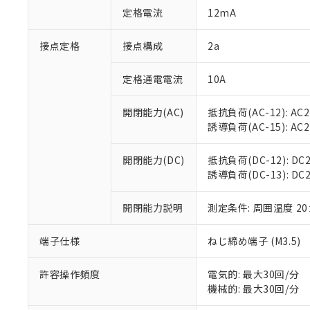
「○」：最大均質
定格電流
12mA
「×」：最大均質
本サービスは
当社は、これ
*EU RoHS指令（10物
「－」：未確認で
鉛(Pb) 1000ppm以下、
くものです。
う）を輸出ま
接点定格
接点構成
2a
記
説明
六価クロム(Cr(Ⅵ)) 1
当社制御機器
などの必要な
フタル酸ビス(2-エチルヘ
号
*中国RoHS10物質の基準値 
ル（DBP） 1000ppm
在庫状況およ
当社は規制貨
Pb(鉛) :1000ppm、 Hg
定格通電電流
10A
但し、RoHS指令で産
のであり、閲
ます。
Cr(Ⅵ)(六価クロム) : 
フタル酸エステル類の４
○
一定数以
DBP(フタル酸ジブチル) :
い。
当社は貴社製
DEHP(フタル酸ビス(2-エ
開閉能力(AC)
抵抗負荷(AC-12): AC24
正式な納期状
置等に一切使
誘導負荷(AC-15): AC24V
当社販売員に
※2 対応予定月
△
一定数に
当社は、貴社
オムロン制御
また当社は、
※2 環境保護使
在庫状況およ
部品在庫の切り替
たしません。
開閉能力(DC)
抵抗負荷(DC-12): DC24
－
在庫なし
す。
誘導負荷(DC-13): DC24
「ｅ」：有害物質
機器販売
マイパーツ機
「10」：通常の
ている必要が
味します。
開閉能力説明
測定条件: 周囲温度 2
空
受注生産
お客様が当ウ
※3 非含有証明
「－」：未確認で
白
が、当社の製
端子仕様
ねじ締め端子 (M3.5)
さい。
下記の非含有証明
※当社の共同
いる法人を指
許容操作頻度
電気的: 最大30回/分
EU RoHS指令（
機械的: 最大30回/分
51物質の非含有証
※本証明書は発行