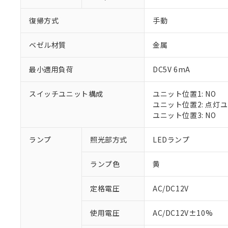
復帰方式
手動
ベゼル材質
金属
最小適用負荷
DC5V 6mA
スイッチユニット構成
ユニット位置1: NO
ユニット位置2: 点灯
ユニット位置3: NO
※1 対応状況
ランプ
照光部方式
LEDランプ
対応済み：EU
ランプ色
黄
対応予定：EU R
対応予定なし：EU
定格電圧
AC/DC12V
調査・確認中：EU
ご利用条件
非該当品：ライセ
※1 中国RoHS
使用電圧
AC/DC12V±10%
仕入先様の事情に
があります。
以下の条件をお読