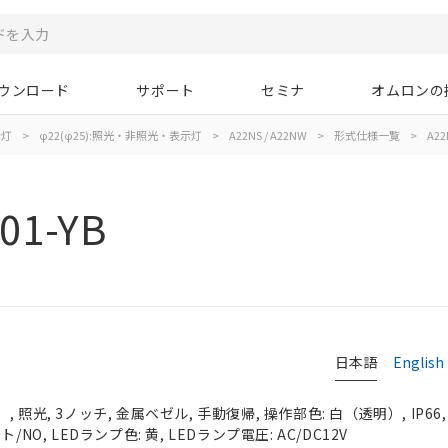
ウンロード
サポート
セミナ
オムロンの
示灯
>
φ22(φ25):照光・非照光・表示灯
>
A22NS / A22NW
>
形式仕様一覧
>
A22
01-YB
日本語
English
 照光, 3ノッチ, 金属ベゼル, 手動復帰, 操作部色: 白（透明）, IP66
NO, LEDランプ色: 黄, LEDランプ電圧: AC/DC12V