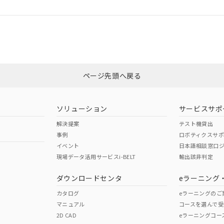
ログイン/会員登録
CCC認証
電波法
みください。
Yes
N/A
非含有証明書
※3
ページ先頭へ戻る
ダウンロードはこちら
型式承認
NK型式承認
ABS型式承認
韓国
（日本
（アメリカ
ソリューション
サービスサポ
舶規格）
船舶規格）
船舶規格）
解決提案
テスト機貸出
事例
ロボティクスサ
No
No
イベント
日本語相談窓口
現場データ活用サービスi-BELT
輸出該非判定
I)
PBBs
PBDEs
DBP
ダウンロードセンタ
eラーニング
この製品の規格認証/適合
その他の認証はこちらのページからご
カタログ
eラーニングのご
マニュアル
コースを選んで受
O
O
O
2D CAD
eラーニングコー