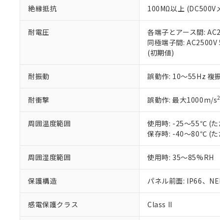
また、RoHS指
絶縁抵抗
100MΩ以上 (DC5
混在することから
既に当社にて対応
耐電圧
各端子とアース間: AC250
り割愛しておりま
同極端子間: AC2500V
(初期値)
耐振動
誤動作: 10～55Hz 複
耐衝撃
誤動作: 最大1000m/s
周囲温度範囲
使用時: -25～55℃
保存時: -40～80℃
周囲湿度範囲
使用時: 35～85%RH
保護構造
パネル前面: IP66、NEM
感電保護クラス
Class II