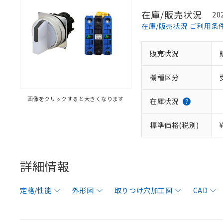
在庫/販売状況
20
在庫/販売状況 ご利用条
販売状況
機種区分
画像をクリックすると大きくなります
在庫状況
標準価格(税別)
詳細情報
定格/性能
外形図
取りつけ穴加工図
CAD