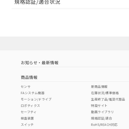
規格認証/適合状況
EU RoHS
注意事項・凡例
UL認証
CSA認証
CEマーキング
ダウンロードデータをご利用いただく前に、以下を必ずお読
Yes
Yes
Yes
対応状況
対応予定月
※1
※2
ソフトウェアの使用条件
対応済み
LR型式承認
DNV型式承認
BV型式承認
KR
（イギリス
（ノルウェー
（フランス
（
お知らせ・最新情報
中国 RoHS
注意事項・凡例
船舶規格）
船舶規格）
船舶規格）
船
商品情報
No
No
No
No
中国 RoHS表
※1 ※2
センサ
新商品情報
FAシステム機器
在庫状況/標準価格
Pb
Hg
Cd
Cr(V
モーション/ドライブ
生産終了品/推奨代替品
ロボティクス
特設サイト
セーフティ
動画ライブラリ
検査装置
規格認証/適合
X
O
O
O
スイッチ
RoHS/REACH対応