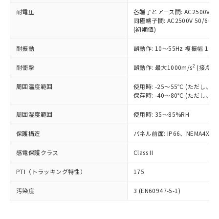
可)を取得するなどの必要な手続きを
六価クロム(Cr(Ⅵ)) 1000ppm以下、ポリ臭化ビフェニル
ム) : 100ppm、
準価格とは異なる場合があることをご
類(PBB) 1000ppm以下、ポリ臭化ジフェニルエーテル類
耐電圧
各端子とアース間: AC2500V 50/
Cr(Ⅵ)(六価クロム) : 1000ppm、 PBBs(ポリ臭化ビフェ
とります。
了承ください。
(PBDE) 1000ppm以下、フタル酸ビス(2-エチルヘキシ
○
一定数以上の在庫あり
ニル類) : 1000ppm、 PBDEs(ポリ臭化ジフェニルエーテ
同極端子間: AC2500V 50/60
当社は規制貨物を破棄する場合は、完
ル) (DEHP)(別名：DOP) 1000ppm以下、フタル酸ブチ
正式な納期状況および標準価格はお客
ル類) : 1000ppm、
(初期値)
ルベンジル（BBP） 1000ppm以下、フタル酸ジブチル
全に破砕するなど、違法に輸出されな
DBP(フタル酸ジブチル) : 1000ppm、 DIBP(フタル酸ジ
様のお取引先、またはお客様担当のオ
（DBP） 1000ppm以下、フタル酸ジイソブチル
イソブチル) : 1000ppm、 BBP(フタル酸ブチルベンジ
△
一定数には満たないが在庫あり
いよう必要な手段を講じます。
ムロン制御機器販売店・当社販売員に
(DIBP) 1000ppm以下
耐振動
誤動作: 10～55Hz 複振幅 1.
ル) : 1000ppm、
当社は貴社製品を、核兵器、ミサイ
但し、RoHS指令で産業用監視および制御機器に対する
DEHP(フタル酸ビス(2-エチルヘキシル)) : 1000ppm
ご相談ください。
適用除外項目は除く。
ル、化学兵器、生物兵器またはその他
－
在庫なし(最新の在庫状況につ
2
オムロン制御機器販売店や当社販売拠
耐衝撃
誤動作: 最大1000m/s
(接点開
フタル酸エステル類の４物質については閾値を超える意
武器並びにこれらの製造装置等に一切
いては、お客様のお取引先、ま
図的な使用がないことを確認しています。
点は「
販売ネットワーク
」をご確認
※2 環境保護使用期限
使用いたしません。
たはお客様担当のオムロン制御
周囲温度範囲
使用時: -25～55℃ (ただし
ください。
当社は、貴社製品を第三者に販売する
保存時: -40～80℃ (ただし
機器販売店・当社販売員にご確
在庫状況および標準価格結果を当社の
※2 対応予定月
「ｅ」：有害物質（10物質）のすべてが基
場合は、上記1、2および3の内容を当
認ください)
事前の承諾なく第三者に漏洩または開
準値以下であることを示します。
周囲湿度範囲
使用時: 35～85%RH
該第三者に通知します。また当社は、
示しないようお願いします。
部品在庫の切り替え状況などにより、予定
「10」：通常の使用状況下において有害物
販売先および販売に係わる関係者が違
マイパーツ機能（部品リスト作成サー
空
受注生産機種、また在庫状況の
保護構造
パネル前面: IP66、NEMA4X, N
月が前後することがあります。
質が外部に漏えいし、環境に深刻な影響を
法に輸出するおそれがある場合は、取
ビス）をご利用いただくには、I-Web
白
情報を公開していない機種
及ぼさない年数を意味します。
り引きをいたしません。
メンバーズにご登録されている必要が
感電保護クラス
Class II
「－」：未確認です。当社販売部門へお問
あります。
い合わせください。
お客様が当ウェブサイト上で当社にご
PTI（トラッキング特性）
175
※3 非含有証明書ダウンロード
登録された部品リストについて、当社
および当社の共同利用者が、当社の製
汚染度
3 (EN60947-5-1)
下記の非含有証明書をダウンロードするこ
品・サービスに関するお客様との取
とができます。
合意する
キャンセル
引・商談に必要な範囲で利用すること