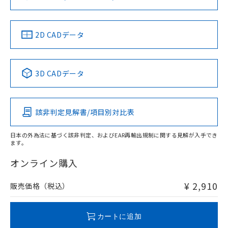
ソフトウェアの使用条件
LR型式承認
DNV型式承認
BV型式承認
KR型式承
（イギリス
（ノルウェー
（フランス
（韓国
船舶規格）
船舶規格）
船舶規格）
船舶規格
中国 RoHS
注意事項・凡例
2D CADデータ
No
No
No
No
中国 RoHS表
※1 ※2
3D CADデータ
この製品の規格認証/適合状況ページへ
Pb
Hg
Cd
Cr(VI)
その他の認証はこちらのページからご検索ください
該非判定見解書/項目別対比表
O
O
O
O
日本の外為法に基づく該非判定、およびEAR再輸出規制に関する見解が入手でき
ます。
"対応済み"や非含有の記載がされた商品であっても、流通
在庫等で未対応品が混在する可能性があります。
オンライン購入
非含有品が必要な際は、弊社営業部門もしくは販売店へお
問い合わせください。
¥ 2,910
販売価格（税込）
この製品のRoHS/REACH対応状況ページへ
カートに追加