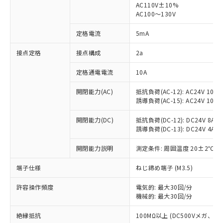
AC110V±10%
AC100～130V
対応済み：EU RoHS指令（10物質）の
非含有に対応した製品が提供可能な商品で
定格電流
5mA
す。
対応予定：EU RoHS指令（10物質）の非含
接点定格
接点構成
2a
ご利用条件
有に対応した製品に切り替える予定のある
商品です。
定格通電電流
10A
対応予定なし：EU RoHS指令（10物質）の
以下の条件をお読みいただき、同意のうえ
非含有に非対応の商品で、対応品を出す予
開閉能力(AC)
抵抗負荷(AC-12): AC24V 10A/A
ご利用ください。
定はありません。
誘導負荷(AC-15): AC24V 10A/AC
調査・確認中：EU RoHS指令（10物質）の
本サービスは、当社制御機器事業取扱
※1 中国RoHS○×表
非含有の対応状況を調査中または確認中の
開閉能力(DC)
抵抗負荷(DC-12): DC24V 8A/DC
商品の当社在庫状況および標準価格
誘導負荷(DC-13): DC24V 4A/DC
商品です。
(税抜)を提供させていただくもので
「○」：最大均質材料含有率が中国RoHSの
非該当品：ライセンス料など無形物で、有
す。
開閉能力説明
測定条件: 周囲温度 20±2℃、
基準値以下であることを示します。
害物質有無と関係のない商品です。
当社制御機器事業取扱商品の中には、
「×」：最大均質材料含有率が中国RoHSの
仕入先様の事情により、非含有部品として
本サービスの対象外となる商品もある
端子仕様
ねじ締め端子 (M3.5)
基準値を超えていることを示します。
いたものが、含有品と判明した場合などや
当社は、これら貴社製品のうち、外国
ことをご了承ください。
「－」：未確認です。当社販売部門へお問
むを得ず変更することがあります。
為替および外国貿易法に定める商品
在庫状況および標準価格照会結果は、
許容操作頻度
電気的: 最大30回/分
い合わせください。
（以下｢規制貨物等」という）を輸出
機械的: 最大30回/分
記載している更新日時点での社内デー
*EU RoHS指令（10物質）：
または国外への提供する場合は、日本
記
タに基づき作成されるものであり、閲
説明
鉛(Pb) 1000ppm以下、 水銀(Hg) 1000ppm以下、 カド
*中国RoHS10物質の基準値 (GB/T26572)：
国政府の輸出許可(または役務取引許
絶縁抵抗
100MΩ以上 (DC500Vメガ、
号
覧された時点での実際の在庫および標
ミウム(Cd) 100ppm以下、
Pb(鉛) :1000ppm、 Hg(水銀) : 1000ppm、 Cd(カドミウ