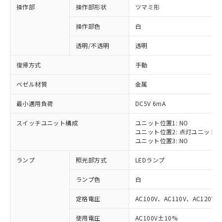
操作部
操作部形状
ツマミ形
操作部色
白
透明/不透明
透明
復帰方式
手動
ベゼル材質
金属
最小適用負荷
DC5V 6mA
スイッチユニット構成
ユニット位置1: NO
ユニット位置2: 点灯ユニット
ユニット位置3: NO
ランプ
照光部方式
LEDランプ
ランプ色
白
定格電圧
AC100V、AC110V、AC120V
※1 対応状況
使用電圧
AC100V±10%