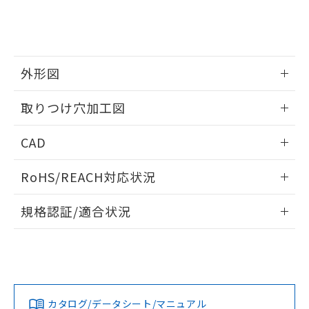
をご了承ください。
EU RoHS指令（10物質）の非含有証明書
※当社の共同利用者とは、
"個人情報
51物質の非含有証明書（当社基準）
の共同利用に関して"
の「1.共同利
※本証明書は発行日時点で非含有を証明す
用者の範囲」に記載されている法人を
るもので、過去に遡って非含有を証明する
指します。
ものではありません。
外形図
また、RoHS指令のフタル酸エステル類４
情報更新：2026/05/21
物質の対応では、対応完了までの期間は出
取りつけ穴加工図
荷製品に未対応品が混在することから備考
欄に対応日を記載しておりました。
情報更新：2026/05/21
CAD
既に当社にて対応品への在庫切替を完了
していることから、特段のことがない限
ログイン/会員登録いただくと、CADデータをダウンロー
り、2022年1月12日より割愛しておりま
RoHS/REACH対応状況
ドすることができます。
す。
情報更新：2026/7/29
規格認証/適合状況
ログイン/会員登録
EU RoHS
注意事項・凡例
UL認証
CSA認証
CEマーキング
Yes
Yes
Yes
対応状況
対応予定月
※1
※2
ダウンロードデータをご利用いただく前に、以下を必ずお読
みください。
カタログ/データシート/マニュアル
対応済み