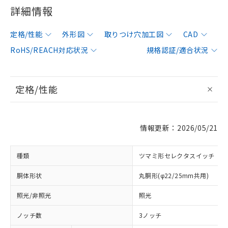
詳細情報
定格/性能
外形図
取りつけ穴加工図
CAD
RoHS/REACH対応状況
規格認証/適合状況
定格/性能
情報更新：2026/05/21
種類
ツマミ形セレクタスイッチ
胴体形状
丸胴形(φ22/25mm共用)
照光/非照光
照光
ノッチ数
3ノッチ