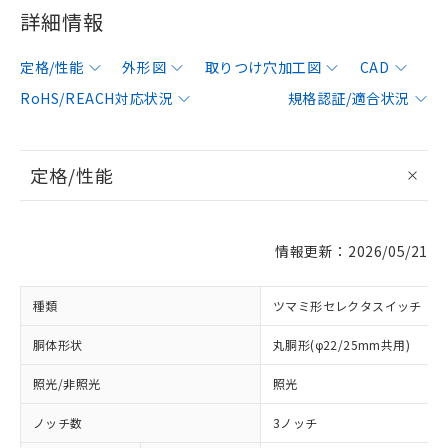
詳細情報
定格/性能
外形図
取りつけ穴加工図
CAD
RoHS/REACH対応状況
規格認証/適合状況
定格/性能
情報更新：2026/05/21
種類
ツマミ形セレクタスイッチ
胴体形状
丸胴形(φ22/25mm共用)
照光/非照光
照光
ノッチ数
3ノッチ