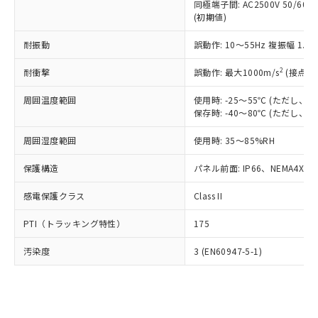
類(PBB) 1000ppm以下、ポリ臭化ジフェニルエーテル類
同極端子間: AC2500V 50/60
Cr(Ⅵ)(六価クロム) : 1000ppm、 PBBs(ポリ臭化ビフェ
とります。
了承ください。
(PBDE) 1000ppm以下、フタル酸ビス(2-エチルヘキシ
○
一定数以上の在庫あり
ニル類) : 1000ppm、 PBDEs(ポリ臭化ジフェニルエーテ
(初期値)
当社は規制貨物を破棄する場合は、完
ル) (DEHP)(別名：DOP) 1000ppm以下、フタル酸ブチ
正式な納期状況および標準価格はお客
ル類) : 1000ppm、
ルベンジル（BBP） 1000ppm以下、フタル酸ジブチル
全に破砕するなど、違法に輸出されな
DBP(フタル酸ジブチル) : 1000ppm、 DIBP(フタル酸ジ
様のお取引先、またはお客様担当のオ
耐振動
誤動作: 10～55Hz 複振幅 1.
（DBP） 1000ppm以下、フタル酸ジイソブチル
イソブチル) : 1000ppm、 BBP(フタル酸ブチルベンジ
△
一定数には満たないが在庫あり
いよう必要な手段を講じます。
ムロン制御機器販売店・当社販売員に
(DIBP) 1000ppm以下
ル) : 1000ppm、
当社は貴社製品を、核兵器、ミサイ
但し、RoHS指令で産業用監視および制御機器に対する
DEHP(フタル酸ビス(2-エチルヘキシル)) : 1000ppm
ご相談ください。
2
耐衝撃
誤動作: 最大1000m/s
(接点開
適用除外項目は除く。
ル、化学兵器、生物兵器またはその他
－
在庫なし(最新の在庫状況につ
オムロン制御機器販売店や当社販売拠
フタル酸エステル類の４物質については閾値を超える意
武器並びにこれらの製造装置等に一切
いては、お客様のお取引先、ま
図的な使用がないことを確認しています。
点は「
販売ネットワーク
」をご確認
周囲温度範囲
使用時: -25～55℃ (ただし
※2 環境保護使用期限
使用いたしません。
たはお客様担当のオムロン制御
保存時: -40～80℃ (ただし
ください。
当社は、貴社製品を第三者に販売する
機器販売店・当社販売員にご確
在庫状況および標準価格結果を当社の
※2 対応予定月
「ｅ」：有害物質（10物質）のすべてが基
場合は、上記1、2および3の内容を当
周囲湿度範囲
使用時: 35～85%RH
認ください)
事前の承諾なく第三者に漏洩または開
準値以下であることを示します。
該第三者に通知します。また当社は、
示しないようお願いします。
部品在庫の切り替え状況などにより、予定
「10」：通常の使用状況下において有害物
保護構造
パネル前面: IP66、NEMA4X, N
販売先および販売に係わる関係者が違
マイパーツ機能（部品リスト作成サー
空
受注生産機種、また在庫状況の
月が前後することがあります。
質が外部に漏えいし、環境に深刻な影響を
法に輸出するおそれがある場合は、取
ビス）をご利用いただくには、I-Web
白
情報を公開していない機種
感電保護クラス
Class II
及ぼさない年数を意味します。
り引きをいたしません。
メンバーズにご登録されている必要が
「－」：未確認です。当社販売部門へお問
あります。
PTI（トラッキング特性）
175
い合わせください。
お客様が当ウェブサイト上で当社にご
※3 非含有証明書ダウンロード
登録された部品リストについて、当社
汚染度
3 (EN60947-5-1)
および当社の共同利用者が、当社の製
下記の非含有証明書をダウンロードするこ
品・サービスに関するお客様との取
とができます。
合意する
キャンセル
引・商談に必要な範囲で利用すること
をご了承ください。