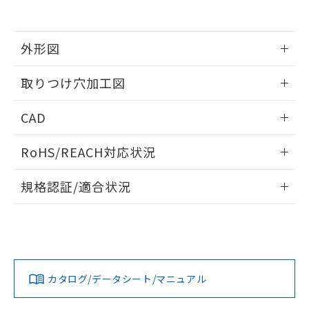
EU RoHS指令（10物質）の非含有証明書
※当社の共同利用者とは、
"個人情報
51物質の非含有証明書（当社基準）
の共同利用に関して"
の「1.共同利
※本証明書は発行日時点で非含有を証明す
用者の範囲」に記載されている法人を
るもので、過去に遡って非含有を証明する
外形図
指します。
ものではありません。
また、RoHS指令のフタル酸エステル類４
情報更新：2026/05/21
取りつけ穴加工図
物質の対応では、対応完了までの期間は出
荷製品に未対応品が混在することから備考
情報更新：2026/05/21
CAD
欄に対応日を記載しておりました。
既に当社にて対応品への在庫切替を完了
ログイン/会員登録いただくと、CADデータをダウンロー
していることから、特段のことがない限
RoHS/REACH対応状況
ドすることができます。
り、2022年1月12日より割愛しておりま
す。
情報更新：2026/7/29
規格認証/適合状況
ログイン/会員登録
EU RoHS
注意事項・凡例
UL認証
CSA認証
CEマーキング
Yes
Yes
Yes
対応状況
対応予定月
※1
※2
ダウンロードデータをご利用いただく前に、以下を必ずお読
みください。
カタログ/データシート/マニュアル
対応済み
ソフトウェアの使用条件
LR型式承認
DNV型式承認
BV型式承認
KR型式承