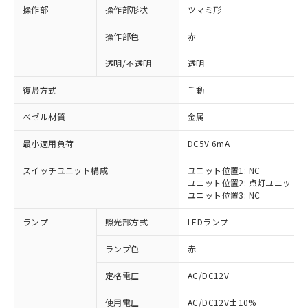
操作部
操作部形状
ツマミ形
操作部色
赤
透明/不透明
透明
復帰方式
手動
ベゼル材質
金属
最小適用負荷
DC5V 6mA
スイッチユニット構成
ユニット位置1: NC
ユニット位置2: 点灯ユニット
ユニット位置3: NC
ランプ
照光部方式
LEDランプ
ランプ色
赤
定格電圧
AC/DC12V
※1 対応状況
使用電圧
AC/DC12V±10%