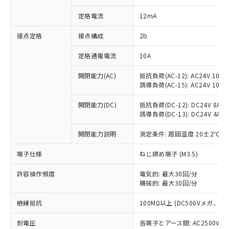
対応済み：EU RoHS指令（10物質）の
定格電流
12mA
非含有に対応した製品が提供可能な商品で
す。
接点定格
接点構成
2b
対応予定：EU RoHS指令（10物質）の非含
ご利用条件
有に対応した製品に切り替える予定のある
定格通電電流
10A
商品です。
対応予定なし：EU RoHS指令（10物質）の
開閉能力(AC)
抵抗負荷(AC-12): AC24V 10A/A
以下の条件をお読みいただき、同意のうえ
非含有に非対応の商品で、対応品を出す予
誘導負荷(AC-15): AC24V 10A/AC
ご利用ください。
定はありません。
調査・確認中：EU RoHS指令（10物質）の
開閉能力(DC)
抵抗負荷(DC-12): DC24V 8A/DC
本サービスは、当社制御機器事業取扱
※1 中国RoHS○×表
非含有の対応状況を調査中または確認中の
誘導負荷(DC-13): DC24V 4A/DC
商品の当社在庫状況および標準価格
商品です。
(税抜)を提供させていただくもので
「○」：最大均質材料含有率が中国RoHSの
開閉能力説明
測定条件: 周囲温度 20±2℃、
非該当品：ライセンス料など無形物で、有
す。
基準値以下であることを示します。
害物質有無と関係のない商品です。
当社制御機器事業取扱商品の中には、
端子仕様
ねじ締め端子 (M3.5)
「×」：最大均質材料含有率が中国RoHSの
仕入先様の事情により、非含有部品として
本サービスの対象外となる商品もある
基準値を超えていることを示します。
いたものが、含有品と判明した場合などや
当社は、これら貴社製品のうち、外国
ことをご了承ください。
許容操作頻度
電気的: 最大30回/分
「－」：未確認です。当社販売部門へお問
むを得ず変更することがあります。
為替および外国貿易法に定める商品
在庫状況および標準価格照会結果は、
機械的: 最大30回/分
い合わせください。
（以下｢規制貨物等」という）を輸出
記載している更新日時点での社内デー
*EU RoHS指令（10物質）：
または国外への提供する場合は、日本
絶縁抵抗
100MΩ以上 (DC500Vメガ、
記
タに基づき作成されるものであり、閲
説明
鉛(Pb) 1000ppm以下、 水銀(Hg) 1000ppm以下、 カド
*中国RoHS10物質の基準値 (GB/T26572)：
国政府の輸出許可(または役務取引許
号
覧された時点での実際の在庫および標
ミウム(Cd) 100ppm以下、
Pb(鉛) :1000ppm、 Hg(水銀) : 1000ppm、 Cd(カドミウ
可)を取得するなどの必要な手続きを
耐電圧
各端子とアース間: AC2500V 50/
六価クロム(Cr(Ⅵ)) 1000ppm以下、ポリ臭化ビフェニル
ム) : 100ppm、
準価格とは異なる場合があることをご