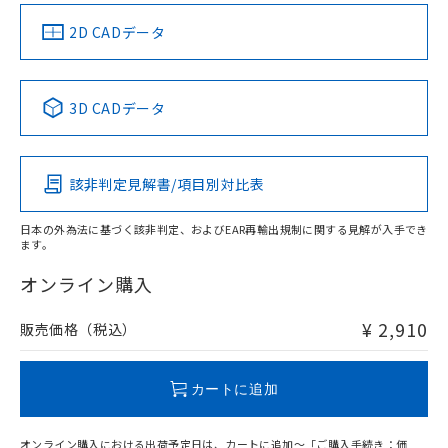
（イギリス
（ノルウェー
（フランス
（韓国
船舶規格）
船舶規格）
船舶規格）
船舶規格
中国 RoHS
注意事項・凡例
2D CADデータ
No
No
No
No
中国 RoHS表
※1 ※2
3D CADデータ
この製品の規格認証/適合状況ページへ
Pb
Hg
Cd
Cr(VI)
その他の認証はこちらのページからご検索ください
該非判定見解書/項目別対比表
X
O
O
O
日本の外為法に基づく該非判定、およびEAR再輸出規制に関する見解が入手でき
ます。
"対応済み"や非含有の記載がされた商品であっても、流通
在庫等で未対応品が混在する可能性があります。
オンライン購入
非含有品が必要な際は、弊社営業部門もしくは販売店へお
問い合わせください。
¥ 2,910
販売価格（税込）
この製品のRoHS/REACH対応状況ページへ
カートに追加
オンライン購入における出荷予定日は、カートに追加～「ご購入手続き：価