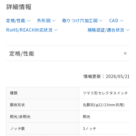
詳細情報
定格/性能
外形図
取りつけ穴加工図
CAD
RoHS/REACH対応状況
規格認証/適合状況
定格/性能
情報更新：2026/05/21
種類
ツマミ形セレクタスイッチ
胴体形状
丸胴形(φ22/25mm共用)
照光/非照光
照光
ノッチ数
3ノッチ