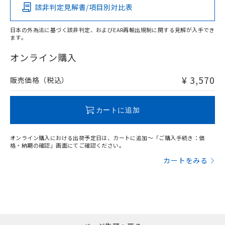
該非判定見解書/項目別対比表
O
O
O
O
日本の外為法に基づく該非判定、およびEAR再輸出規制に関する見解が入手でき
ます。
"対応済み"や非含有の記載がされた商品であっても、流通
在庫等で未対応品が混在する可能性があります。
オンライン購入
非含有品が必要な際は、弊社営業部門もしくは販売店へお
問い合わせください。
¥ 3,570
販売価格（税込）
この製品のRoHS/REACH対応状況ページへ
カートに追加
オンライン購入における出荷予定日は、カートに追加～「ご購入手続き：価
格・納期の確認」画面にてご確認ください。
カートをみる