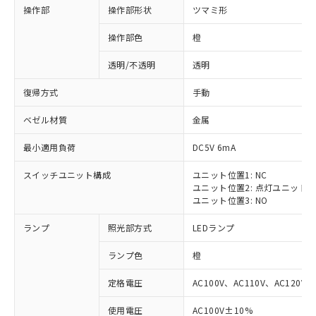
操作部
操作部形状
ツマミ形
操作部色
橙
透明/不透明
透明
復帰方式
手動
ベゼル材質
金属
最小適用負荷
DC5V 6mA
スイッチユニット構成
ユニット位置1: NC
ユニット位置2: 点灯ユニット
ユニット位置3: NO
ランプ
照光部方式
LEDランプ
ランプ色
橙
定格電圧
AC100V、AC110V、AC120V
使用電圧
AC100V±10%