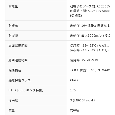
本サービスの対象外となる商品もある
基準値を超えていることを示します。
いたものが、含有品と判明した場合などや
当社は、これら貴社製品のうち、外国
耐電圧
各端子とアース間: AC2500V 50/
ことをご了承ください。
「－」：未確認です。当社販売部門へお問
むを得ず変更することがあります。
同極端子間: AC2500V 50/60
為替および外国貿易法に定める商品
在庫状況および標準価格照会結果は、
い合わせください。
(初期値)
（以下｢規制貨物等」という）を輸出
記載している更新日時点での社内デー
*EU RoHS指令（10物質）：
または国外への提供する場合は、日本
記
タに基づき作成されるものであり、閲
説明
鉛(Pb) 1000ppm以下、 水銀(Hg) 1000ppm以下、 カド
耐振動
誤動作: 10～55Hz 複振幅 1.
*中国RoHS10物質の基準値 (GB/T26572)：
国政府の輸出許可(または役務取引許
号
覧された時点での実際の在庫および標
ミウム(Cd) 100ppm以下、
Pb(鉛) :1000ppm、 Hg(水銀) : 1000ppm、 Cd(カドミウ
可)を取得するなどの必要な手続きを
六価クロム(Cr(Ⅵ)) 1000ppm以下、ポリ臭化ビフェニル
ム) : 100ppm、
準価格とは異なる場合があることをご
2
耐衝撃
誤動作: 最大1000m/s
(接点開
類(PBB) 1000ppm以下、ポリ臭化ジフェニルエーテル類
Cr(Ⅵ)(六価クロム) : 1000ppm、 PBBs(ポリ臭化ビフェ
とります。
了承ください。
(PBDE) 1000ppm以下、フタル酸ビス(2-エチルヘキシ
○
一定数以上の在庫あり
ニル類) : 1000ppm、 PBDEs(ポリ臭化ジフェニルエーテ
当社は規制貨物を破棄する場合は、完
ル) (DEHP)(別名：DOP) 1000ppm以下、フタル酸ブチ
正式な納期状況および標準価格はお客
ル類) : 1000ppm、
周囲温度範囲
使用時: -25～55℃ (ただし
ルベンジル（BBP） 1000ppm以下、フタル酸ジブチル
全に破砕するなど、違法に輸出されな
DBP(フタル酸ジブチル) : 1000ppm、 DIBP(フタル酸ジ
保存時: -40～80℃ (ただし
様のお取引先、またはお客様担当のオ
（DBP） 1000ppm以下、フタル酸ジイソブチル
イソブチル) : 1000ppm、 BBP(フタル酸ブチルベンジ
△
一定数には満たないが在庫あり
いよう必要な手段を講じます。
ムロン制御機器販売店・当社販売員に
(DIBP) 1000ppm以下
ル) : 1000ppm、
当社は貴社製品を、核兵器、ミサイ
但し、RoHS指令で産業用監視および制御機器に対する
周囲湿度範囲
使用時: 35～85%RH
DEHP(フタル酸ビス(2-エチルヘキシル)) : 1000ppm
ご相談ください。
適用除外項目は除く。
ル、化学兵器、生物兵器またはその他
－
在庫なし(最新の在庫状況につ
オムロン制御機器販売店や当社販売拠
フタル酸エステル類の４物質については閾値を超える意
保護構造
パネル前面: IP66、NEMA4X, N
武器並びにこれらの製造装置等に一切
いては、お客様のお取引先、ま
図的な使用がないことを確認しています。
点は「
販売ネットワーク
」をご確認
※2 環境保護使用期限
使用いたしません。
たはお客様担当のオムロン制御
ください。
感電保護クラス
Class II
当社は、貴社製品を第三者に販売する
機器販売店・当社販売員にご確
在庫状況および標準価格結果を当社の
※2 対応予定月
「ｅ」：有害物質（10物質）のすべてが基
場合は、上記1、2および3の内容を当
認ください)
事前の承諾なく第三者に漏洩または開
PTI（トラッキング特性）
175
準値以下であることを示します。
該第三者に通知します。また当社は、
示しないようお願いします。
部品在庫の切り替え状況などにより、予定
「10」：通常の使用状況下において有害物
販売先および販売に係わる関係者が違
マイパーツ機能（部品リスト作成サー
空
受注生産機種、また在庫状況の
汚染度
3 (EN60947-5-1)
月が前後することがあります。
質が外部に漏えいし、環境に深刻な影響を
法に輸出するおそれがある場合は、取
ビス）をご利用いただくには、I-Web
白
情報を公開していない機種
及ぼさない年数を意味します。
り引きをいたしません。
メンバーズにご登録されている必要が
質量
約60g
「－」：未確認です。当社販売部門へお問