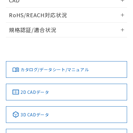
CAD
ログイン/会員登録いただくと、CADデータをダウンロー
RoHS/REACH対応状況
ドすることができます。
情報更新：2026/7/29
規格認証/適合状況
ログイン/会員登録
EU RoHS
注意事項・凡例
A22NW-3MM-TOA-P201-ODについての規格認証/適合状況に
ついては、「カスタマーサポートセンタ お客様相談室」また
は貴社担当オムロン営業員または販売店にお問い合わせくだ
対応状況
対応予定月
※1
※2
さい。
ダウンロードデータをご利用いただく前に、以下を必ずお読
みください。
カタログ/データシート/マニュアル
対応済み
ソフトウェアの使用条件
お問い合わせ
中国 RoHS
注意事項・凡例
2D CADデータ
中国 RoHS表
※1 ※2
3D CADデータ
Pb
Hg
Cd
Cr(VI)