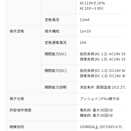
AC110V±10%
AC100～130V
定格電流
12mA
接点定格
接点構成
1a+1b
※1 対応状況
定格通電電流
10A
対応済み：EU RoHS指令（10物質）の
非含有に対応した製品が提供可能な商品で
開閉能力(AC)
抵抗負荷(AC-12): AC24V 10A/A
す。
誘導負荷(AC-15): AC24V 10A/AC
対応予定：EU RoHS指令（10物質）の非含
ご利用条件
有に対応した製品に切り替える予定のある
開閉能力(DC)
抵抗負荷(DC-12): DC24V 8A/DC
商品です。
誘導負荷(DC-13): DC24V 4A/DC
対応予定なし：EU RoHS指令（10物質）の
以下の条件をお読みいただき、同意のうえ
非含有に非対応の商品で、対応品を出す予
開閉能力説明
測定条件: 周囲温度 20±2℃、
ご利用ください。
定はありません。
端子仕様
プッシュインPlus端子台
調査・確認中：EU RoHS指令（10物質）の
本サービスは、当社制御機器事業取扱
※1 中国RoHS○×表
非含有の対応状況を調査中または確認中の
商品の当社在庫状況および標準価格
許容操作頻度
電気的: 最大30回/分
商品です。
(税抜)を提供させていただくもので
機械的: 最大30回/分
「○」：最大均質材料含有率が中国RoHSの
非該当品：ライセンス料など無形物で、有
す。
基準値以下であることを示します。
害物質有無と関係のない商品です。
絶縁抵抗
100MΩ以上 (DC500Vメガ、
当社制御機器事業取扱商品の中には、
「×」：最大均質材料含有率が中国RoHSの
仕入先様の事情により、非含有部品として