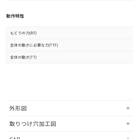
あります。
い合わせください。
お客様が当ウェブサイト上で当社にご
※3 非含有証明書ダウンロード
登録された部品リストについて、当社
動作特性
および当社の共同利用者が、当社の製
下記の非含有証明書をダウンロードするこ
品・サービスに関するお客様との取
とができます。
合意する
キャンセル
引・商談に必要な範囲で利用すること
もどりの力(RF)
をご了承ください。
EU RoHS指令（10物質）の非含有証明書
全体の動きに必要な力(TTF)
※当社の共同利用者とは、
"個人情報
51物質の非含有証明書（当社基準）
の共同利用に関して"
の「1.共同利
※本証明書は発行日時点で非含有を証明す
全体の動き(TT)
用者の範囲」に記載されている法人を
るもので、過去に遡って非含有を証明する
指します。
ものではありません。
また、RoHS指令のフタル酸エステル類４
物質の対応では、対応完了までの期間は出
荷製品に未対応品が混在することから備考
欄に対応日を記載しておりました。
既に当社にて対応品への在庫切替を完了
外形図
していることから、特段のことがない限
り、2022年1月12日より割愛しておりま
情報更新：2026/05/21
す。
取りつけ穴加工図
情報更新：2026/05/21