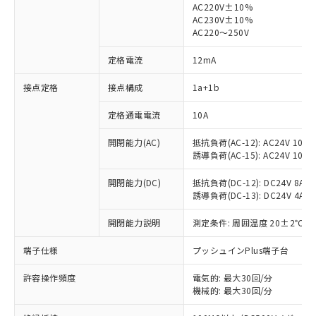
AC220V±10%
AC230V±10%
AC220～250V
定格電流
12mA
※1 対応状況
接点定格
接点構成
1a+1b
対応済み：EU RoHS指令（10物質）の
定格通電電流
10A
非含有に対応した製品が提供可能な商品で
す。
開閉能力(AC)
抵抗負荷(AC-12): AC24V 10A/A
誘導負荷(AC-15): AC24V 10A/AC
対応予定：EU RoHS指令（10物質）の非含
ご利用条件
有に対応した製品に切り替える予定のある
開閉能力(DC)
抵抗負荷(DC-12): DC24V 8A/DC
商品です。
誘導負荷(DC-13): DC24V 4A/DC
対応予定なし：EU RoHS指令（10物質）の
以下の条件をお読みいただき、同意のうえ
非含有に非対応の商品で、対応品を出す予
開閉能力説明
測定条件: 周囲温度 20±2℃、
ご利用ください。
定はありません。
調査・確認中：EU RoHS指令（10物質）の
端子仕様
プッシュインPlus端子台
本サービスは、当社制御機器事業取扱
※1 中国RoHS○×表
非含有の対応状況を調査中または確認中の
商品の当社在庫状況および標準価格
商品です。
許容操作頻度
電気的: 最大30回/分
(税抜)を提供させていただくもので
「○」：最大均質材料含有率が中国RoHSの
非該当品：ライセンス料など無形物で、有
機械的: 最大30回/分
す。
基準値以下であることを示します。
害物質有無と関係のない商品です。
当社制御機器事業取扱商品の中には、