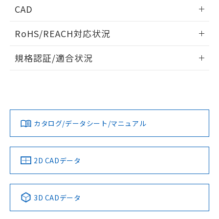
情報更新：2026/05/21
CAD
ログイン/会員登録いただくと、CADデータをダウンロー
RoHS/REACH対応状況
ドすることができます。
情報更新：2026/7/29
規格認証/適合状況
ログイン/会員登録
EU RoHS
注意事項・凡例
A22NW-3MM-TOA-P102-OEについての規格認証/適合状況に
ついては、「カスタマーサポートセンタ お客様相談室」また
は貴社担当オムロン営業員または販売店にお問い合わせくだ
対応状況
対応予定月
※1
※2
さい。
ダウンロードデータをご利用いただく前に、以下を必ずお読
みください。
カタログ/データシート/マニュアル
対応済み
ソフトウェアの使用条件
お問い合わせ
中国 RoHS
注意事項・凡例
2D CADデータ
中国 RoHS表
※1 ※2
3D CADデータ
Pb
Hg
Cd
Cr(VI)