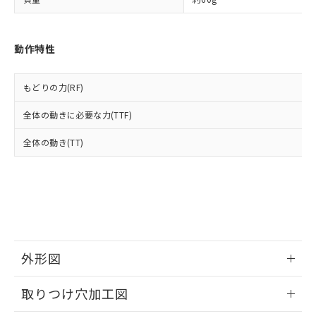
「－」：未確認です。当社販売部門へお問
あります。
い合わせください。
お客様が当ウェブサイト上で当社にご
※3 非含有証明書ダウンロード
登録された部品リストについて、当社
動作特性
および当社の共同利用者が、当社の製
下記の非含有証明書をダウンロードするこ
品・サービスに関するお客様との取
とができます。
合意する
キャンセル
引・商談に必要な範囲で利用すること
もどりの力(RF)
をご了承ください。
EU RoHS指令（10物質）の非含有証明書
※当社の共同利用者とは、
"個人情報
全体の動きに必要な力(TTF)
51物質の非含有証明書（当社基準）
の共同利用に関して"
の「1.共同利
※本証明書は発行日時点で非含有を証明す
用者の範囲」に記載されている法人を
全体の動き(TT)
るもので、過去に遡って非含有を証明する
指します。
ものではありません。
また、RoHS指令のフタル酸エステル類４
物質の対応では、対応完了までの期間は出
荷製品に未対応品が混在することから備考
欄に対応日を記載しておりました。
既に当社にて対応品への在庫切替を完了
していることから、特段のことがない限
外形図
り、2022年1月12日より割愛しておりま
す。
情報更新：2026/05/21
取りつけ穴加工図