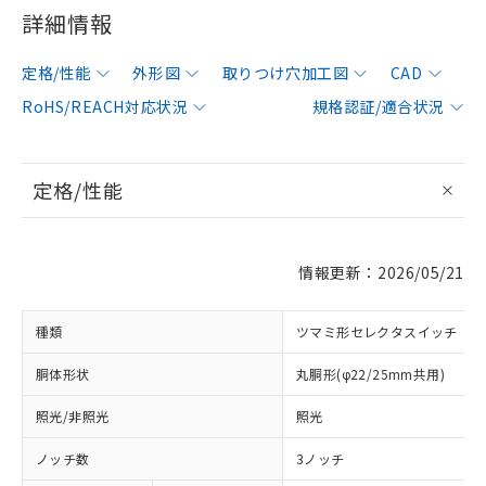
詳細情報
定格/性能
外形図
取りつけ穴加工図
CAD
RoHS/REACH対応状況
規格認証/適合状況
定格/性能
情報更新：2026/05/21
種類
ツマミ形セレクタスイッチ
胴体形状
丸胴形(φ22/25mm共用)
照光/非照光
照光
ノッチ数
3ノッチ