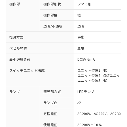
操作部
操作部形状
ツマミ形
操作部色
橙
透明/不透明
透明
復帰方式
手動
ベゼル材質
金属
最小適用負荷
DC5V 6mA
スイッチユニット構成
ユニット位置1: NO
ユニット位置2: 点灯ユニット
ユニット位置3: NC
ランプ
照光部方式
LEDランプ
ランプ色
橙
定格電圧
AC200V、AC220V、AC230V、
使用電圧
AC200V±10%