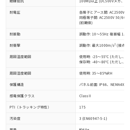
「×」：最大均質材料含有率が中国RoHSの
絶縁抵抗
100MΩ以上 (DC500Vメガ、
仕入先様の事情により、非含有部品として
本サービスの対象外となる商品もある
基準値を超えていることを示します。
いたものが、含有品と判明した場合などや
当社は、これら貴社製品のうち、外国
ことをご了承ください。
耐電圧
各端子とアース間: AC2500V 50/
「－」：未確認です。当社販売部門へお問
むを得ず変更することがあります。
為替および外国貿易法に定める商品
在庫状況および標準価格照会結果は、
同極端子間: AC2500V 50/60
い合わせください。
（以下｢規制貨物等」という）を輸出
(初期値)
記載している更新日時点での社内デー
*EU RoHS指令（10物質）：
または国外への提供する場合は、日本
記
タに基づき作成されるものであり、閲
説明
鉛(Pb) 1000ppm以下、 水銀(Hg) 1000ppm以下、 カド
*中国RoHS10物質の基準値 (GB/T26572)：
国政府の輸出許可(または役務取引許
耐振動
誤動作: 10～55Hz 複振幅 1.
号
覧された時点での実際の在庫および標
ミウム(Cd) 100ppm以下、
Pb(鉛) :1000ppm、 Hg(水銀) : 1000ppm、 Cd(カドミウ
可)を取得するなどの必要な手続きを
六価クロム(Cr(Ⅵ)) 1000ppm以下、ポリ臭化ビフェニル
ム) : 100ppm、
準価格とは異なる場合があることをご
類(PBB) 1000ppm以下、ポリ臭化ジフェニルエーテル類
Cr(Ⅵ)(六価クロム) : 1000ppm、 PBBs(ポリ臭化ビフェ
2
耐衝撃
誤動作: 最大1000m/s
(接点開
とります。
了承ください。
(PBDE) 1000ppm以下、フタル酸ビス(2-エチルヘキシ
○
一定数以上の在庫あり
ニル類) : 1000ppm、 PBDEs(ポリ臭化ジフェニルエーテ
当社は規制貨物を破棄する場合は、完
ル) (DEHP)(別名：DOP) 1000ppm以下、フタル酸ブチ
正式な納期状況および標準価格はお客
ル類) : 1000ppm、
周囲温度範囲
使用時: -25～55℃ (ただし
ルベンジル（BBP） 1000ppm以下、フタル酸ジブチル
全に破砕するなど、違法に輸出されな
DBP(フタル酸ジブチル) : 1000ppm、 DIBP(フタル酸ジ
様のお取引先、またはお客様担当のオ
（DBP） 1000ppm以下、フタル酸ジイソブチル
保存時: -40～80℃ (ただし
イソブチル) : 1000ppm、 BBP(フタル酸ブチルベンジ
△
一定数には満たないが在庫あり
いよう必要な手段を講じます。
ムロン制御機器販売店・当社販売員に
(DIBP) 1000ppm以下
ル) : 1000ppm、
当社は貴社製品を、核兵器、ミサイ
但し、RoHS指令で産業用監視および制御機器に対する
DEHP(フタル酸ビス(2-エチルヘキシル)) : 1000ppm
ご相談ください。
周囲湿度範囲
使用時: 35～85%RH
適用除外項目は除く。
ル、化学兵器、生物兵器またはその他
－
在庫なし(最新の在庫状況につ
オムロン制御機器販売店や当社販売拠
フタル酸エステル類の４物質については閾値を超える意
武器並びにこれらの製造装置等に一切
いては、お客様のお取引先、ま
図的な使用がないことを確認しています。
点は「
販売ネットワーク
」をご確認
保護構造
パネル前面: IP66、NEMA4X, N
※2 環境保護使用期限
使用いたしません。
たはお客様担当のオムロン制御
ください。
当社は、貴社製品を第三者に販売する
機器販売店・当社販売員にご確
感電保護クラス
Class II
在庫状況および標準価格結果を当社の
※2 対応予定月
「ｅ」：有害物質（10物質）のすべてが基
場合は、上記1、2および3の内容を当
認ください)
事前の承諾なく第三者に漏洩または開
準値以下であることを示します。
該第三者に通知します。また当社は、
PTI（トラッキング特性）
175
示しないようお願いします。
部品在庫の切り替え状況などにより、予定
「10」：通常の使用状況下において有害物
販売先および販売に係わる関係者が違
マイパーツ機能（部品リスト作成サー
空
受注生産機種、また在庫状況の
月が前後することがあります。
質が外部に漏えいし、環境に深刻な影響を
汚染度
3 (EN60947-5-1)
法に輸出するおそれがある場合は、取
ビス）をご利用いただくには、I-Web
白
情報を公開していない機種
及ぼさない年数を意味します。
り引きをいたしません。
メンバーズにご登録されている必要が
質量
約60g