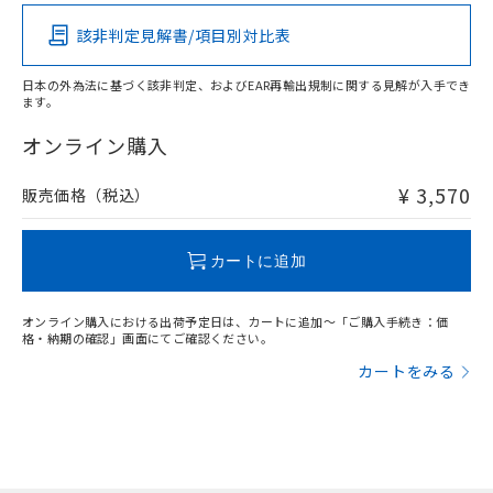
該非判定見解書/項目別対比表
O
O
O
O
日本の外為法に基づく該非判定、およびEAR再輸出規制に関する見解が入手でき
ます。
"対応済み"や非含有の記載がされた商品であっても、流通
在庫等で未対応品が混在する可能性があります。
オンライン購入
非含有品が必要な際は、弊社営業部門もしくは販売店へお
問い合わせください。
¥ 3,570
販売価格（税込）
この製品のRoHS/REACH対応状況ページへ
カートに追加
オンライン購入における出荷予定日は、カートに追加～「ご購入手続き：価
格・納期の確認」画面にてご確認ください。
カートをみる