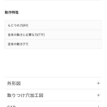
あります。
い合わせください。
お客様が当ウェブサイト上で当社にご
※3 非含有証明書ダウンロード
登録された部品リストについて、当社
動作特性
および当社の共同利用者が、当社の製
下記の非含有証明書をダウンロードするこ
品・サービスに関するお客様との取
とができます。
合意する
キャンセル
引・商談に必要な範囲で利用すること
もどりの力(RF)
をご了承ください。
EU RoHS指令（10物質）の非含有証明書
全体の動きに必要な力(TTF)
※当社の共同利用者とは、
"個人情報
51物質の非含有証明書（当社基準）
の共同利用に関して"
の「1.共同利
※本証明書は発行日時点で非含有を証明す
全体の動き(TT)
用者の範囲」に記載されている法人を
るもので、過去に遡って非含有を証明する
指します。
ものではありません。
また、RoHS指令のフタル酸エステル類４
物質の対応では、対応完了までの期間は出
荷製品に未対応品が混在することから備考
欄に対応日を記載しておりました。
既に当社にて対応品への在庫切替を完了
外形図
していることから、特段のことがない限
り、2022年1月12日より割愛しておりま
情報更新：2026/05/21
す。
取りつけ穴加工図
情報更新：2026/05/21