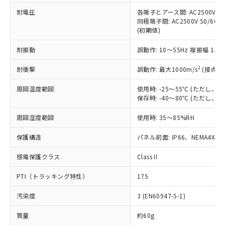
本サービスの対象外となる商品もある
基準値を超えていることを示します。
いたものが、含有品と判明した場合などや
当社は、これら貴社製品のうち、外国
耐電圧
各端子とアース間: AC2500V 50/
ことをご了承ください。
「－」：未確認です。当社販売部門へお問
むを得ず変更することがあります。
同極端子間: AC2500V 50/60
為替および外国貿易法に定める商品
在庫状況および標準価格照会結果は、
い合わせください。
(初期値)
（以下｢規制貨物等」という）を輸出
記載している更新日時点での社内デー
*EU RoHS指令（10物質）：
または国外への提供する場合は、日本
記
タに基づき作成されるものであり、閲
説明
鉛(Pb) 1000ppm以下、 水銀(Hg) 1000ppm以下、 カド
耐振動
誤動作: 10～55Hz 複振幅 1.
*中国RoHS10物質の基準値 (GB/T26572)：
国政府の輸出許可(または役務取引許
号
覧された時点での実際の在庫および標
ミウム(Cd) 100ppm以下、
Pb(鉛) :1000ppm、 Hg(水銀) : 1000ppm、 Cd(カドミウ
可)を取得するなどの必要な手続きを
六価クロム(Cr(Ⅵ)) 1000ppm以下、ポリ臭化ビフェニル
ム) : 100ppm、
準価格とは異なる場合があることをご
2
耐衝撃
誤動作: 最大1000m/s
(接点開
類(PBB) 1000ppm以下、ポリ臭化ジフェニルエーテル類
Cr(Ⅵ)(六価クロム) : 1000ppm、 PBBs(ポリ臭化ビフェ
とります。
了承ください。
(PBDE) 1000ppm以下、フタル酸ビス(2-エチルヘキシ
○
一定数以上の在庫あり
ニル類) : 1000ppm、 PBDEs(ポリ臭化ジフェニルエーテ
当社は規制貨物を破棄する場合は、完
ル) (DEHP)(別名：DOP) 1000ppm以下、フタル酸ブチ
正式な納期状況および標準価格はお客
ル類) : 1000ppm、
周囲温度範囲
使用時: -25～55℃ (ただし
ルベンジル（BBP） 1000ppm以下、フタル酸ジブチル
全に破砕するなど、違法に輸出されな
DBP(フタル酸ジブチル) : 1000ppm、 DIBP(フタル酸ジ
保存時: -40～80℃ (ただし
様のお取引先、またはお客様担当のオ
（DBP） 1000ppm以下、フタル酸ジイソブチル
イソブチル) : 1000ppm、 BBP(フタル酸ブチルベンジ
△
一定数には満たないが在庫あり
いよう必要な手段を講じます。
ムロン制御機器販売店・当社販売員に
(DIBP) 1000ppm以下
ル) : 1000ppm、
当社は貴社製品を、核兵器、ミサイ
但し、RoHS指令で産業用監視および制御機器に対する
周囲湿度範囲
使用時: 35～85%RH
DEHP(フタル酸ビス(2-エチルヘキシル)) : 1000ppm
ご相談ください。
適用除外項目は除く。
ル、化学兵器、生物兵器またはその他
－
在庫なし(最新の在庫状況につ
オムロン制御機器販売店や当社販売拠
フタル酸エステル類の４物質については閾値を超える意
保護構造
パネル前面: IP66、NEMA4X, N
武器並びにこれらの製造装置等に一切
いては、お客様のお取引先、ま
図的な使用がないことを確認しています。
点は「
販売ネットワーク
」をご確認
※2 環境保護使用期限
使用いたしません。
たはお客様担当のオムロン制御
ください。
感電保護クラス
Class II
当社は、貴社製品を第三者に販売する
機器販売店・当社販売員にご確
在庫状況および標準価格結果を当社の
※2 対応予定月
「ｅ」：有害物質（10物質）のすべてが基
場合は、上記1、2および3の内容を当
認ください)
事前の承諾なく第三者に漏洩または開
PTI（トラッキング特性）
175
準値以下であることを示します。
該第三者に通知します。また当社は、
示しないようお願いします。
部品在庫の切り替え状況などにより、予定
「10」：通常の使用状況下において有害物
販売先および販売に係わる関係者が違
マイパーツ機能（部品リスト作成サー
空
受注生産機種、また在庫状況の
汚染度
3 (EN60947-5-1)
月が前後することがあります。
質が外部に漏えいし、環境に深刻な影響を
法に輸出するおそれがある場合は、取
ビス）をご利用いただくには、I-Web
白
情報を公開していない機種
及ぼさない年数を意味します。
り引きをいたしません。
メンバーズにご登録されている必要が
質量
約60g
「－」：未確認です。当社販売部門へお問