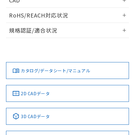
CAD
ログイン/会員登録いただくと、CADデータをダウンロー
RoHS/REACH対応状況
ドすることができます。
情報更新：2026/7/29
規格認証/適合状況
ログイン/会員登録
EU RoHS
注意事項・凡例
A22NW-3MM-TOA-P102-ODについての規格認証/適合状況に
ついては、「カスタマーサポートセンタ お客様相談室」また
は貴社担当オムロン営業員または販売店にお問い合わせくだ
対応状況
対応予定月
※1
※2
さい。
ダウンロードデータをご利用いただく前に、以下を必ずお読
みください。
カタログ/データシート/マニュアル
対応済み
ソフトウェアの使用条件
お問い合わせ
中国 RoHS
注意事項・凡例
2D CADデータ
中国 RoHS表
※1 ※2
3D CADデータ
Pb
Hg
Cd
Cr(VI)