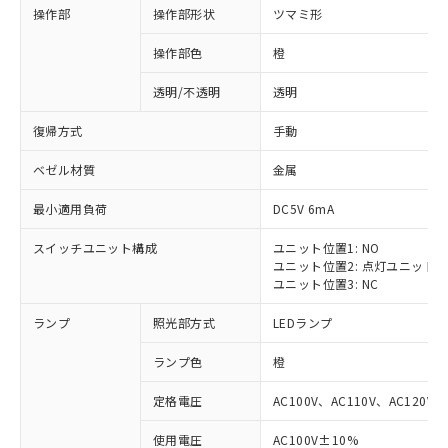
操作部
操作部形状
ツマミ形
操作部色
橙
透明/不透明
透明
復帰方式
手動
ベゼル材質
金属
最小適用負荷
DC5V 6mA
スイッチユニット構成
ユニット位置1: NO
ユニット位置2: 点灯ユニット
ユニット位置3: NC
ランプ
照光部方式
LEDランプ
ランプ色
橙
定格電圧
AC100V、AC110V、AC120V
使用電圧
AC100V±10%