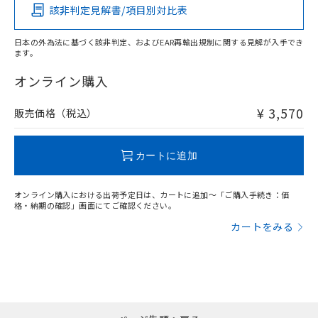
該非判定見解書/項目別対比表
O
O
O
O
日本の外為法に基づく該非判定、およびEAR再輸出規制に関する見解が入手でき
ます。
"対応済み"や非含有の記載がされた商品であっても、流通
在庫等で未対応品が混在する可能性があります。
オンライン購入
非含有品が必要な際は、弊社営業部門もしくは販売店へお
問い合わせください。
¥ 3,570
販売価格（税込）
この製品のRoHS/REACH対応状況ページへ
カートに追加
オンライン購入における出荷予定日は、カートに追加～「ご購入手続き：価
格・納期の確認」画面にてご確認ください。
カートをみる