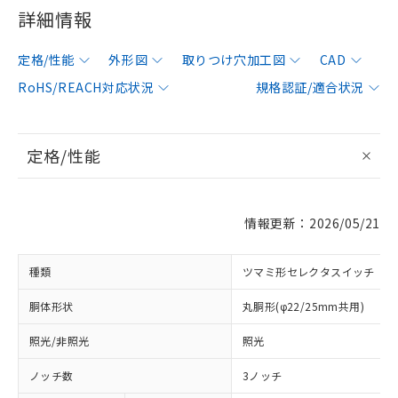
詳細情報
定格/性能
外形図
取りつけ穴加工図
CAD
RoHS/REACH対応状況
規格認証/適合状況
定格/性能
情報更新：2026/05/21
種類
ツマミ形セレクタスイッチ
胴体形状
丸胴形(φ22/25mm共用)
照光/非照光
照光
ノッチ数
3ノッチ