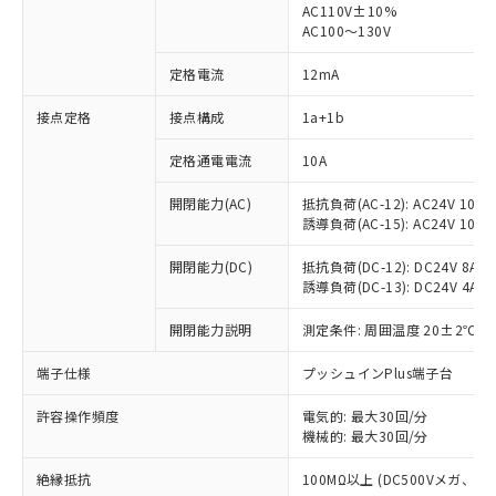
AC110V±10%
AC100～130V
定格電流
12mA
接点定格
接点構成
1a+1b
※1 対応状況
定格通電電流
10A
対応済み：EU RoHS指令（10物質）の
非含有に対応した製品が提供可能な商品で
開閉能力(AC)
抵抗負荷(AC-12): AC24V 10A/A
す。
誘導負荷(AC-15): AC24V 10A/AC
対応予定：EU RoHS指令（10物質）の非含
ご利用条件
有に対応した製品に切り替える予定のある
開閉能力(DC)
抵抗負荷(DC-12): DC24V 8A/DC
商品です。
誘導負荷(DC-13): DC24V 4A/DC
対応予定なし：EU RoHS指令（10物質）の
以下の条件をお読みいただき、同意のうえ
非含有に非対応の商品で、対応品を出す予
開閉能力説明
測定条件: 周囲温度 20±2℃、
ご利用ください。
定はありません。
端子仕様
プッシュインPlus端子台
調査・確認中：EU RoHS指令（10物質）の
本サービスは、当社制御機器事業取扱
※1 中国RoHS○×表
非含有の対応状況を調査中または確認中の
商品の当社在庫状況および標準価格
許容操作頻度
電気的: 最大30回/分
商品です。
(税抜)を提供させていただくもので
機械的: 最大30回/分
「○」：最大均質材料含有率が中国RoHSの
非該当品：ライセンス料など無形物で、有
す。
基準値以下であることを示します。
害物質有無と関係のない商品です。
絶縁抵抗
100MΩ以上 (DC500Vメガ、
当社制御機器事業取扱商品の中には、
「×」：最大均質材料含有率が中国RoHSの
仕入先様の事情により、非含有部品として