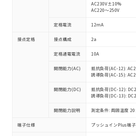
仕入先様の事情に
AC230V±10%
があります。
以下の条件をお読
AC220～250V
「○」：最大均質
「×」：最大均質
本サービスは
当社は、これ
*EU RoHS指令（10物
定格電流
12mA
「－」：未確認で
鉛(Pb) 1000ppm以下、
くものです。
う）を輸出ま
記
説明
六価クロム(Cr(Ⅵ)) 1
当社制御機器
などの必要な
フタル酸ビス(2-エチルヘ
号
*中国RoHS10物質の基準値 
接点定格
接点構成
2a
ル（DBP） 1000ppm
在庫状況およ
当社は規制貨
Pb(鉛) :1000ppm、 Hg
但し、RoHS指令で産
のであり、閲
ます。
Cr(Ⅵ)(六価クロム) : 
フタル酸エステル類の４
○
一定数以
DBP(フタル酸ジブチル) :
い。
当社は貴社製
定格通電電流
10A
DEHP(フタル酸ビス(2-エ
正式な納期状
置等に一切使
当社販売員に
※2 対応予定月
△
一定数に
当社は、貴社
開閉能力(AC)
抵抗負荷(AC-12): AC24
オムロン制御
また当社は、
※2 環境保護使
誘導負荷(AC-15): AC24V
在庫状況およ
部品在庫の切り替
たしません。
－
在庫なし
す。
「ｅ」：有害物質
機器販売
開閉能力(DC)
抵抗負荷(DC-12): DC24
マイパーツ機
「10」：通常の
誘導負荷(DC-13): DC24
ている必要が
味します。
空
受注生産
お客様が当ウ
※3 非含有証明
「－」：未確認で
白
が、当社の製
開閉能力説明
測定条件: 周囲温度 2
さい。
下記の非含有証明
※当社の共同
端子仕様
プッシュインPlus端
いる法人を指
EU RoHS指令（