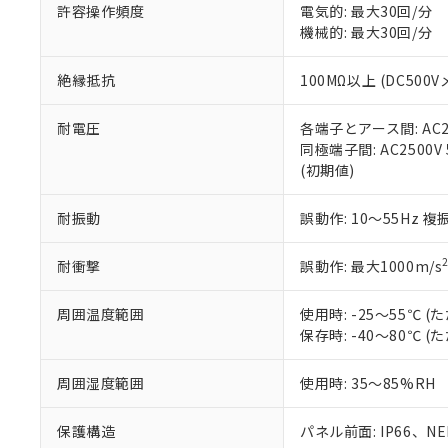
51物質の非含有証
許容操作頻度
電気的: 最大30回/分
※本証明書は発行
機械的: 最大30回/分
また、RoHS指
混在することから
絶縁抵抗
100MΩ以上 (DC5
既に当社にて対応
り割愛しておりま
耐電圧
各端子とアース間: AC250
同極端子間: AC2500V
(初期値)
耐振動
誤動作: 10～55Hz 複
耐衝撃
誤動作: 最大1000m/s
周囲温度範囲
使用時: -25～55℃
保存時: -40～80℃
周囲湿度範囲
使用時: 35～85%RH
保護構造
パネル前面: IP66、NEM