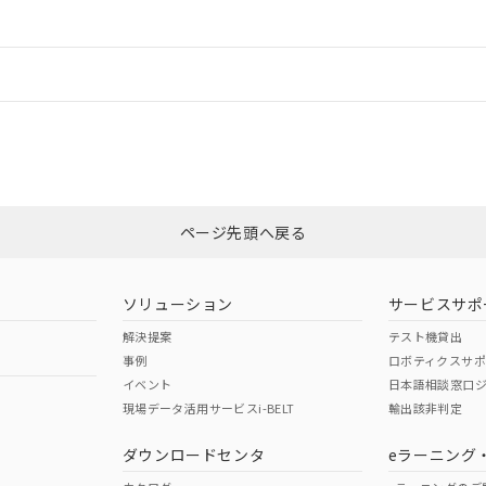
ードすることができます。
情報更新：
ログイン/会員登録
適合状況については、「カスタマーサポートセンタ お客様相談室」または貴
みください。
非含有証明書
※3
ページ先頭へ戻る
ダウンロードはこちら
ソリューション
サービスサポ
解決提案
テスト機貸出
事例
ロボティクスサ
イベント
日本語相談窓口
現場データ活用サービスi-BELT
輸出該非判定
I)
PBBs
PBDEs
DBP
ダウンロードセンタ
eラーニング