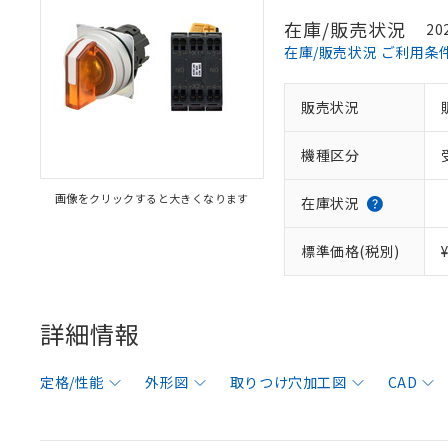
在庫/販売状況
20
在庫/販売状況 ご利用条
販売状況
機種区分
画像をクリックすると大きくなります
在庫状況
標準価格(税別)
詳細情報
定格/性能
外形図
取りつけ穴加工図
CAD