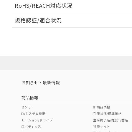
ログイン/会員登録いただくと、CADデータをダウンロ
RoHS/REACH対応状況
規格認証/適合状況
EU RoHS
注意事項・凡例
A22NW-3MM-TOA-P101-OEについての規格認証/
営業員または販売店にお問い合わせください。
ダウンロードデータをご利用いただく前に、以下を必ずお読
対応状況
対応予定月
※1
※2
ソフトウェアの使用条件
対応済み
お知らせ・最新情報
中国 RoHS
注意事項・凡例
商品情報
中国 RoHS表
※1 ※2
センサ
新商品情報
FAシステム機器
在庫状況/標準価格
Pb
Hg
Cd
Cr(V
モーション/ドライブ
生産終了品/推奨代替品
ロボティクス
特設サイト