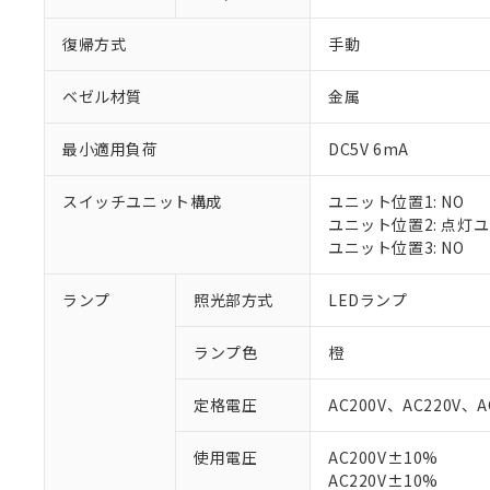
復帰方式
手動
ベゼル材質
金属
最小適用負荷
DC5V 6mA
スイッチユニット構成
ユニット位置1: NO
ユニット位置2: 点灯
ユニット位置3: NO
ランプ
照光部方式
LEDランプ
※1 対応状況
ランプ色
橙
対応済み：EU
対応予定：EU R
定格電圧
AC200V、AC220V、A
対応予定なし：EU
調査・確認中：EU
ご利用条件
使用電圧
AC200V±10%
非該当品：ライセ
AC220V±10%
※1 中国RoHS