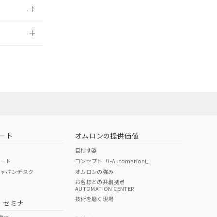
2026/7/29
社担当オムロン
お問い合わせ
ート
オムロンの提供価値
目指す姿
ポート
コンセプト「i-Automation!」
ジャパンデスク
オムロンの強み
お客様との共創拠点
AUTOMATION CENTER
DIBP
BBP
DEHP
環境保護
技術を磨く現場
・セミナ
使用期限