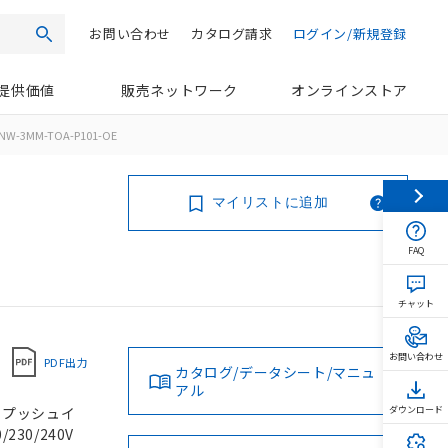
お問い合わせ
カタログ請求
ログイン/新規登録
検索
提供価値
販売ネットワーク
オンラインストア
NW-3MM-TOA-P101-OE
マイリストに追加
FAQ
チャット
お問い合わせ
PDF出力
カタログ/データシート/マニュ
アル
, プッシュイ
ダウンロード
230/240V