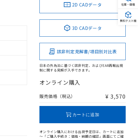
2D CADデータ
在庫・価格
無料テスト機
3D CADデータ
該非判定見解書/項目別対比表
日本の外為法に基づく該非判定、およびEAR再輸出規
制に関する見解が入手できます。
オンライン購入
¥ 3,570
販売価格（税込）
カートに追加
オンライン購入における出荷予定日は、カートに追加
～「ご購入手続き：価格・納期の確認」画面にてご確