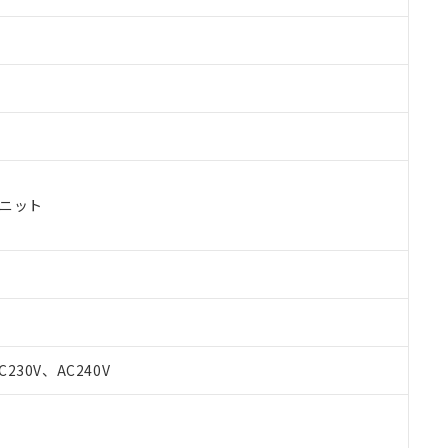
ユニット
 RoHS指令（10物質）の非含有に対応した製品が提供可能な商品です
oHS指令（10物質）の非含有に対応した製品に切り替える予定のある
C230V、AC240V
 RoHS指令（10物質）の非含有に非対応の商品で、対応品を出す予
 RoHS指令（10物質）の非含有の対応状況を調査中または確認中の
ンス料など無形物で、有害物質有無と関係のない商品です。
○×表