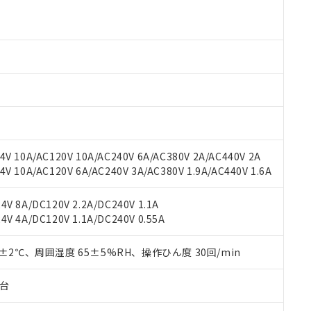
より、非含有部品としていたものが、含有品と判明した場合などやむ
みいただき、同意のうえご利用ください。
材料含有率が中国RoHSの基準値以下であることを示します。
材料含有率が中国RoHSの基準値を超えていることを示します。
、当社制御機器事業取扱商品の当社在庫状況および標準価格(税抜)
ら貴社製品のうち、外国為替および外国貿易法に定める商品（以下｢
質）：
す。当社販売部門へお問い合わせください。
 水銀(Hg) 1000ppm以下、 カドミウム(Cd) 100ppm以下、
たは国外への提供する場合は、日本国政府の輸出許可(または役務取
000ppm以下、ポリ臭化ビフェニル類(PBB) 1000ppm以下、ポリ臭化ジフェニルエーテル類(P
事業取扱商品の中には、本サービスの対象外となる商品もあること
手続きをとります。
キシル) (DEHP)(別名：DOP) 1000ppm以下、フタル酸ブチルベンジル（BBP） 100
(GB/T26572)：
以下、フタル酸ジイソブチル (DIBP) 1000ppm以下
び標準価格照会結果は、記載している更新日時点での社内データに
物を破棄する場合は、完全に破砕するなど、違法に輸出されないよ
(水銀) : 1000ppm、 Cd(カドミウム) : 100ppm、
業用監視および制御機器に対する適用除外項目は除く。
覧された時点での実際の在庫および標準価格とは異なる場合がある
1000ppm、 PBBs(ポリ臭化ビフェニル類) : 1000ppm、 PBDEs(ポリ臭化ジフェニルエーテル類
物質については閾値を超える意図的な使用がないことを確認しています。
上の在庫あり
 1000ppm、 DIBP(フタル酸ジイソブチル) : 1000ppm、 BBP(フタル酸ブチルベンジル) :
品を、核兵器、ミサイル、化学兵器、生物兵器またはその他武器並
チルヘキシル)) : 1000ppm
況および標準価格はお客様のお取引先、またはお客様担当のオムロ
用いたしません。
ご相談ください。
は満たないが在庫あり
製品を第三者に販売する場合は、上記1、2および3の内容を当該第
V 10A/AC120V 10A/AC240V 6A/AC380V 2A/AC440V 2A
機器販売店や当社販売拠点は「
販売ネットワーク
」をご確認くだ
販売先および販売に係わる関係者が違法に輸出するおそれがある場
用期限
 10A/AC120V 6A/AC240V 3A/AC380V 1.9A/AC440V 1.6A
び標準価格結果を当社の事前の承諾なく第三者に漏洩または開示し
え状況などにより、予定月が前後することがあります。
(最新の在庫状況については、お客様のお取引先、またはお客様担当
（10物質）のすべてが基準値以下であることを示します。
店・当社販売員にご確認ください)
V 8A/DC120V 2.2A/DC240V 1.1A
能（部品リスト作成サービス）をご利用いただくには、I-Webメン
使用状況下において有害物質が外部に漏えいし、環境に深刻な影響を
V 4A/DC120V 1.1A/DC240V 0.55A
あります。
機種、また在庫状況の情報を公開していない機種
ェブサイト上で当社にご登録された部品リストについて、当社およ
書ダウンロード
す。当社販売部門へお問い合わせください。
品・サービスに関するお客様との取引・商談に必要な範囲で利用す
0±2℃、周囲湿度 65±5%RH、操作ひん度 30回/min
合意する
キャンセル
書をダウンロードすることができます。
利用者とは、
"個人情報の共同利用に関して"
の「1.共同利用者の
子台
します。
10物質）の非含有証明書