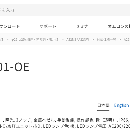
ウンロード
サポート
セミナ
オムロンの
示灯
>
φ22(φ25):照光・非照光・表示灯
>
A22NS / A22NW
>
形式仕様一覧
>
A22
01-OE
日本語
English
 照光, 3ノッチ, 金属ベゼル, 手動復帰, 操作部色: 橙（透明）, IP66
NO/点灯ユニット/NO, LEDランプ色: 橙, LEDランプ電圧: AC200/220/