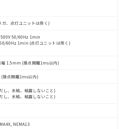
明書（当社基準）
日時点で非含有を証明するもので、過去に遡って非含有を証明するも
令のフタル酸エステル類４物質の対応では、対応完了までの期間は出
備考欄に対応日を記載しておりました。
00Vメガ、点灯ユニットは除く)
品への在庫切替を完了していることから、特段のことがない限り、20
す。
0V 50/60Hz 1min
 50/60Hz 1min (点灯ユニットは除く)
振幅 1.5mm (接点開離1ms以内)
2
(接点開離1ms以内)
 (ただし、氷結、結露しないこと)
 (ただし、氷結、結露しないこと)
A4X, NEMA13