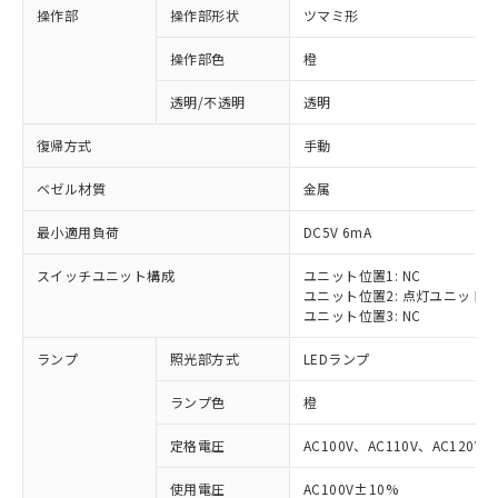
操作部
操作部形状
ツマミ形
操作部色
橙
透明/不透明
透明
復帰方式
手動
ベゼル材質
金属
最小適用負荷
DC5V 6mA
スイッチユニット構成
ユニット位置1: NC
ユニット位置2: 点灯ユニット
ユニット位置3: NC
ランプ
照光部方式
LEDランプ
ランプ色
橙
定格電圧
AC100V、AC110V、AC120V
※1 対応状況
使用電圧
AC100V±10%