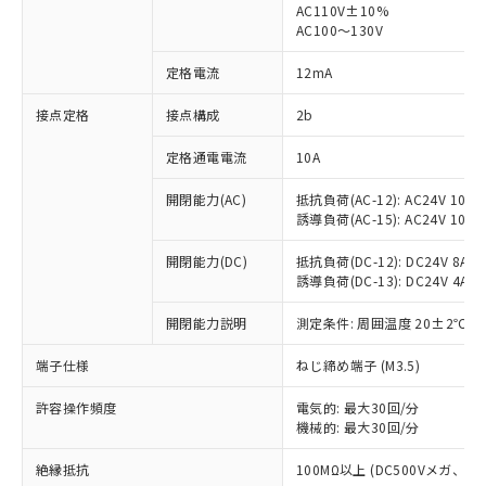
AC110V±10%
AC100～130V
対応済み：EU RoHS指令（10物質）の
非含有に対応した製品が提供可能な商品で
定格電流
12mA
す。
対応予定：EU RoHS指令（10物質）の非含
接点定格
接点構成
2b
ご利用条件
有に対応した製品に切り替える予定のある
商品です。
定格通電電流
10A
対応予定なし：EU RoHS指令（10物質）の
以下の条件をお読みいただき、同意のうえ
非含有に非対応の商品で、対応品を出す予
開閉能力(AC)
抵抗負荷(AC-12): AC24V 10A/A
ご利用ください。
定はありません。
誘導負荷(AC-15): AC24V 10A/AC
調査・確認中：EU RoHS指令（10物質）の
本サービスは、当社制御機器事業取扱
※1 中国RoHS○×表
非含有の対応状況を調査中または確認中の
開閉能力(DC)
抵抗負荷(DC-12): DC24V 8A/DC
商品の当社在庫状況および標準価格
誘導負荷(DC-13): DC24V 4A/DC
商品です。
(税抜)を提供させていただくもので
「○」：最大均質材料含有率が中国RoHSの
非該当品：ライセンス料など無形物で、有
す。
開閉能力説明
測定条件: 周囲温度 20±2℃、
基準値以下であることを示します。
害物質有無と関係のない商品です。
当社制御機器事業取扱商品の中には、
「×」：最大均質材料含有率が中国RoHSの
仕入先様の事情により、非含有部品として
本サービスの対象外となる商品もある
端子仕様
ねじ締め端子 (M3.5)
基準値を超えていることを示します。
いたものが、含有品と判明した場合などや
当社は、これら貴社製品のうち、外国
ことをご了承ください。
「－」：未確認です。当社販売部門へお問
むを得ず変更することがあります。
為替および外国貿易法に定める商品
在庫状況および標準価格照会結果は、
許容操作頻度
電気的: 最大30回/分
い合わせください。
（以下｢規制貨物等」という）を輸出
機械的: 最大30回/分
記載している更新日時点での社内デー
*EU RoHS指令（10物質）：
または国外への提供する場合は、日本
記
タに基づき作成されるものであり、閲
説明
鉛(Pb) 1000ppm以下、 水銀(Hg) 1000ppm以下、 カド
*中国RoHS10物質の基準値 (GB/T26572)：
国政府の輸出許可(または役務取引許
絶縁抵抗
100MΩ以上 (DC500Vメガ、
号
覧された時点での実際の在庫および標
ミウム(Cd) 100ppm以下、
Pb(鉛) :1000ppm、 Hg(水銀) : 1000ppm、 Cd(カドミウ