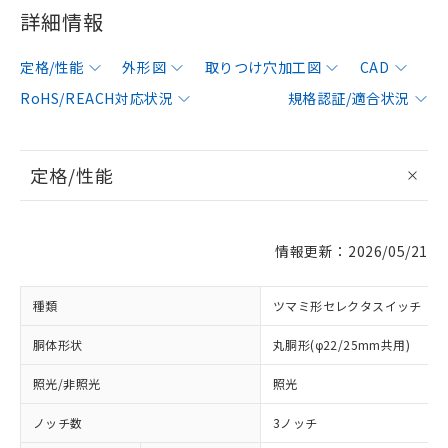
詳細情報
定格/性能
外形図
取りつけ穴加工図
CAD
RoHS/REACH対応状況
規格認証/適合状況
定格/性能
情報更新：2026/05/21
種類
ツマミ形セレクタスイッチ
胴体形状
丸胴形(φ22/25mm共用)
照光/非照光
照光
ノッチ数
3ノッチ