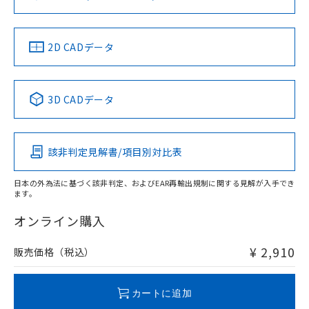
ソフトウェアの使用条件
LR型式承認
DNV型式承認
BV型式承認
KR型式承
（イギリス
（ノルウェー
（フランス
（韓国
船舶規格）
船舶規格）
船舶規格）
船舶規格
中国 RoHS
注意事項・凡例
2D CADデータ
No
No
No
No
中国 RoHS表
※1 ※2
3D CADデータ
この製品の規格認証/適合状況ページへ
Pb
Hg
Cd
Cr(VI)
その他の認証はこちらのページからご検索ください
該非判定見解書/項目別対比表
O
O
O
O
日本の外為法に基づく該非判定、およびEAR再輸出規制に関する見解が入手でき
ます。
"対応済み"や非含有の記載がされた商品であっても、流通
在庫等で未対応品が混在する可能性があります。
オンライン購入
非含有品が必要な際は、弊社営業部門もしくは販売店へお
問い合わせください。
¥ 2,910
販売価格（税込）
この製品のRoHS/REACH対応状況ページへ
カートに追加