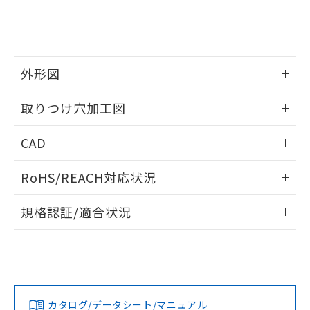
をご了承ください。
EU RoHS指令（10物質）の非含有証明書
※当社の共同利用者とは、
"個人情報
51物質の非含有証明書（当社基準）
の共同利用に関して"
の「1.共同利
※本証明書は発行日時点で非含有を証明す
用者の範囲」に記載されている法人を
るもので、過去に遡って非含有を証明する
指します。
ものではありません。
外形図
また、RoHS指令のフタル酸エステル類４
情報更新：2026/05/21
物質の対応では、対応完了までの期間は出
取りつけ穴加工図
荷製品に未対応品が混在することから備考
欄に対応日を記載しておりました。
情報更新：2026/05/21
CAD
既に当社にて対応品への在庫切替を完了
していることから、特段のことがない限
ログイン/会員登録いただくと、CADデータをダウンロー
り、2022年1月12日より割愛しておりま
RoHS/REACH対応状況
ドすることができます。
す。
情報更新：2026/7/29
規格認証/適合状況
ログイン/会員登録
EU RoHS
注意事項・凡例
UL認証
CSA認証
CEマーキング
Yes
Yes
Yes
対応状況
対応予定月
※1
※2
ダウンロードデータをご利用いただく前に、以下を必ずお読
みください。
カタログ/データシート/マニュアル
対応済み