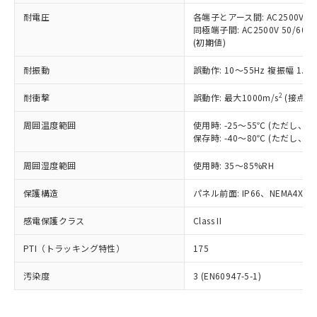
可)を取得するなどの必要な手続きを
六価クロム(Cr(Ⅵ)) 1000ppm以下、ポリ臭化ビフェニル
ム) : 100ppm、
準価格とは異なる場合があることをご
類(PBB) 1000ppm以下、ポリ臭化ジフェニルエーテル類
耐電圧
各端子とアース間: AC2500V 50/
Cr(Ⅵ)(六価クロム) : 1000ppm、 PBBs(ポリ臭化ビフェ
とります。
了承ください。
(PBDE) 1000ppm以下、フタル酸ビス(2-エチルヘキシ
○
一定数以上の在庫あり
ニル類) : 1000ppm、 PBDEs(ポリ臭化ジフェニルエーテ
同極端子間: AC2500V 50/60
当社は規制貨物を破棄する場合は、完
ル) (DEHP)(別名：DOP) 1000ppm以下、フタル酸ブチ
正式な納期状況および標準価格はお客
ル類) : 1000ppm、
(初期値)
ルベンジル（BBP） 1000ppm以下、フタル酸ジブチル
全に破砕するなど、違法に輸出されな
DBP(フタル酸ジブチル) : 1000ppm、 DIBP(フタル酸ジ
様のお取引先、またはお客様担当のオ
（DBP） 1000ppm以下、フタル酸ジイソブチル
イソブチル) : 1000ppm、 BBP(フタル酸ブチルベンジ
△
一定数には満たないが在庫あり
いよう必要な手段を講じます。
ムロン制御機器販売店・当社販売員に
(DIBP) 1000ppm以下
耐振動
誤動作: 10～55Hz 複振幅 1.
ル) : 1000ppm、
当社は貴社製品を、核兵器、ミサイ
但し、RoHS指令で産業用監視および制御機器に対する
DEHP(フタル酸ビス(2-エチルヘキシル)) : 1000ppm
ご相談ください。
適用除外項目は除く。
ル、化学兵器、生物兵器またはその他
－
在庫なし(最新の在庫状況につ
2
オムロン制御機器販売店や当社販売拠
耐衝撃
誤動作: 最大1000m/s
(接点開
フタル酸エステル類の４物質については閾値を超える意
武器並びにこれらの製造装置等に一切
いては、お客様のお取引先、ま
図的な使用がないことを確認しています。
点は「
販売ネットワーク
」をご確認
※2 環境保護使用期限
使用いたしません。
たはお客様担当のオムロン制御
周囲温度範囲
使用時: -25～55℃ (ただし
ください。
当社は、貴社製品を第三者に販売する
保存時: -40～80℃ (ただし
機器販売店・当社販売員にご確
在庫状況および標準価格結果を当社の
※2 対応予定月
「ｅ」：有害物質（10物質）のすべてが基
場合は、上記1、2および3の内容を当
認ください)
事前の承諾なく第三者に漏洩または開
準値以下であることを示します。
周囲湿度範囲
使用時: 35～85%RH
該第三者に通知します。また当社は、
示しないようお願いします。
部品在庫の切り替え状況などにより、予定
「10」：通常の使用状況下において有害物
販売先および販売に係わる関係者が違
マイパーツ機能（部品リスト作成サー
空
受注生産機種、また在庫状況の
保護構造
パネル前面: IP66、NEMA4X, N
月が前後することがあります。
質が外部に漏えいし、環境に深刻な影響を
法に輸出するおそれがある場合は、取
ビス）をご利用いただくには、I-Web
白
情報を公開していない機種
及ぼさない年数を意味します。
り引きをいたしません。
メンバーズにご登録されている必要が
感電保護クラス
Class II
「－」：未確認です。当社販売部門へお問
あります。
い合わせください。
お客様が当ウェブサイト上で当社にご
PTI（トラッキング特性）
175
※3 非含有証明書ダウンロード
登録された部品リストについて、当社
および当社の共同利用者が、当社の製
汚染度
3 (EN60947-5-1)
下記の非含有証明書をダウンロードするこ
品・サービスに関するお客様との取
とができます。
合意する
キャンセル
引・商談に必要な範囲で利用すること