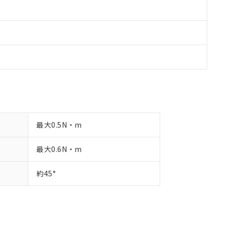
最大0.5N・m
最大0.6N・m
約45°