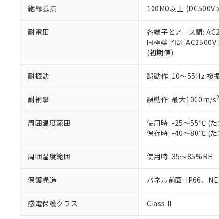
お客様が当ウ
※3 非含有証明
「－」：未確認で
白
絶縁抵抗
100MΩ以上 (DC5
が、当社の製
さい。
下記の非含有証明
※当社の共同
耐電圧
各端子とアース間: AC250
いる法人を指
同極端子間: AC2500V
EU RoHS指令（
(初期値)
51物質の非含有証
※本証明書は発行
また、RoHS指
耐振動
誤動作: 10～55Hz 複
混在することから
既に当社にて対応
耐衝撃
誤動作: 最大1000m/s
り割愛しておりま
周囲温度範囲
使用時: -25～55℃
保存時: -40～80℃
周囲湿度範囲
使用時: 35～85%RH
保護構造
パネル前面: IP66、NEM
感電保護クラス
Class II