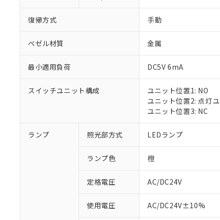
復帰方式
手動
ベゼル材質
金属
最小適用負荷
DC5V 6mA
スイッチユニット構成
ユニット位置1: NO
ユニット位置2: 点灯
ユニット位置3: NC
ランプ
照光部方式
LEDランプ
ランプ色
橙
定格電圧
AC/DC24V
※1 対応状況
使用電圧
AC/DC24V±10%