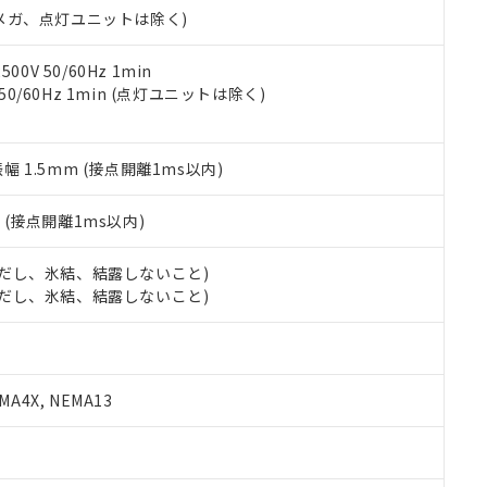
ェブサイト上で当社にご登録された部品リストについて、当社およ
書ダウンロード
す。当社販売部門へお問い合わせください。
00Vメガ、点灯ユニットは除く)
品・サービスに関するお客様との取引・商談に必要な範囲で利用す
合意する
キャンセル
書をダウンロードすることができます。
利用者とは、
"個人情報の共同利用に関して"
の「1.共同利用者の
0V 50/60Hz 1min
します。
 50/60Hz 1min (点灯ユニットは除く)
10物質）の非含有証明書
明書（当社基準）
日時点で非含有を証明するもので、過去に遡って非含有を証明するも
令のフタル酸エステル類４物質の対応では、対応完了までの期間は出
振幅 1.5mm (接点開離1ms以内)
備考欄に対応日を記載しておりました。
品への在庫切替を完了していることから、特段のことがない限り、20
2
(接点開離1ms以内)
す。
 (ただし、氷結、結露しないこと)
 (ただし、氷結、結露しないこと)
A4X, NEMA13