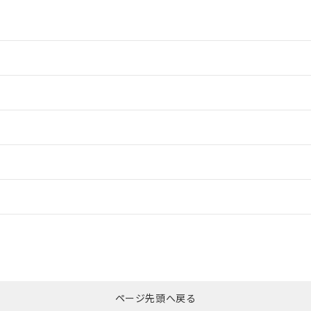
情報更新：2
情報更新：2
ードすることができます。
情報更新：
ログイン/会員登録
CCC認証
電波法
みください。
Yes
N/A
非含有証明書
※3
ページ先頭へ戻る
ダウンロードはこちら