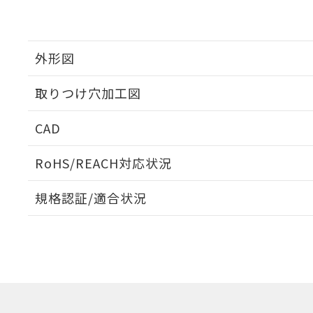
外形図
取りつけ穴加工図
CAD
ログイン/会員登録いただくと、CADデータをダウンロ
RoHS/REACH対応状況
規格認証/適合状況
EU RoHS
注意事項・凡例
UL認証
CSA認証
CEマーキング
ダウンロードデータをご利用いただく前に、以下を必ずお読
Yes
Yes
Yes
対応状況
対応予定月
※1
※2
ソフトウェアの使用条件
対応済み