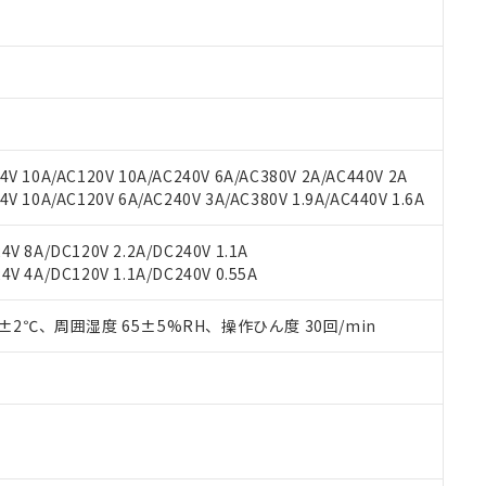
 RoHS指令（10物質）の非含有に対応した製品が提供可能な商品です
oHS指令（10物質）の非含有に対応した製品に切り替える予定のある
 RoHS指令（10物質）の非含有に非対応の商品で、対応品を出す予
 RoHS指令（10物質）の非含有の対応状況を調査中または確認中の
ンス料など無形物で、有害物質有無と関係のない商品です。
○×表
より、非含有部品としていたものが、含有品と判明した場合などやむ
みいただき、同意のうえご利用ください。
材料含有率が中国RoHSの基準値以下であることを示します。
V 10A/AC120V 10A/AC240V 6A/AC380V 2A/AC440V 2A
材料含有率が中国RoHSの基準値を超えていることを示します。
、当社制御機器事業取扱商品の当社在庫状況および標準価格(税抜)
ら貴社製品のうち、外国為替および外国貿易法に定める商品（以下｢
質）：
 10A/AC120V 6A/AC240V 3A/AC380V 1.9A/AC440V 1.6A
す。当社販売部門へお問い合わせください。
 水銀(Hg) 1000ppm以下、 カドミウム(Cd) 100ppm以下、
たは国外への提供する場合は、日本国政府の輸出許可(または役務取
000ppm以下、ポリ臭化ビフェニル類(PBB) 1000ppm以下、ポリ臭化ジフェニルエーテル類(P
事業取扱商品の中には、本サービスの対象外となる商品もあること
手続きをとります。
キシル) (DEHP)(別名：DOP) 1000ppm以下、フタル酸ブチルベンジル（BBP） 100
V 8A/DC120V 2.2A/DC240V 1.1A
(GB/T26572)：
以下、フタル酸ジイソブチル (DIBP) 1000ppm以下
び標準価格照会結果は、記載している更新日時点での社内データに
物を破棄する場合は、完全に破砕するなど、違法に輸出されないよ
(水銀) : 1000ppm、 Cd(カドミウム) : 100ppm、
V 4A/DC120V 1.1A/DC240V 0.55A
業用監視および制御機器に対する適用除外項目は除く。
覧された時点での実際の在庫および標準価格とは異なる場合がある
1000ppm、 PBBs(ポリ臭化ビフェニル類) : 1000ppm、 PBDEs(ポリ臭化ジフェニルエーテル類
物質については閾値を超える意図的な使用がないことを確認しています。
上の在庫あり
 1000ppm、 DIBP(フタル酸ジイソブチル) : 1000ppm、 BBP(フタル酸ブチルベンジル) :
品を、核兵器、ミサイル、化学兵器、生物兵器またはその他武器並
チルヘキシル)) : 1000ppm
0±2℃、周囲湿度 65±5%RH、操作ひん度 30回/min
況および標準価格はお客様のお取引先、またはお客様担当のオムロ
用いたしません。
ご相談ください。
は満たないが在庫あり
製品を第三者に販売する場合は、上記1、2および3の内容を当該第
機器販売店や当社販売拠点は「
販売ネットワーク
」をご確認くだ
販売先および販売に係わる関係者が違法に輸出するおそれがある場
用期限
び標準価格結果を当社の事前の承諾なく第三者に漏洩または開示し
え状況などにより、予定月が前後することがあります。
(最新の在庫状況については、お客様のお取引先、またはお客様担当
（10物質）のすべてが基準値以下であることを示します。
店・当社販売員にご確認ください)
能（部品リスト作成サービス）をご利用いただくには、I-Webメン
使用状況下において有害物質が外部に漏えいし、環境に深刻な影響を
あります。
機種、また在庫状況の情報を公開していない機種