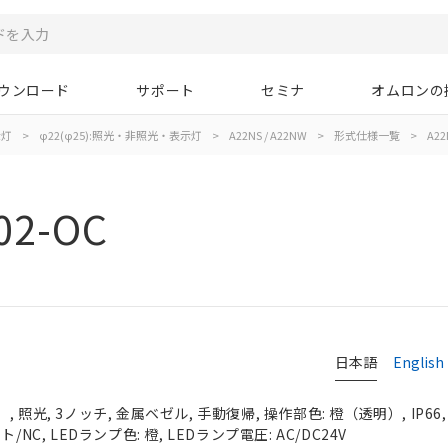
ウンロード
サポート
セミナ
オムロンの
示灯
>
φ22(φ25):照光・非照光・表示灯
>
A22NS / A22NW
>
形式仕様一覧
>
A22
02-OC
日本語
English
 照光, 3ノッチ, 金属ベゼル, 手動復帰, 操作部色: 橙（透明）, IP66
NC, LEDランプ色: 橙, LEDランプ電圧: AC/DC24V