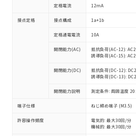
対応済み：EU
定格電流
12mA
対応予定：EU R
対応予定なし：EU
接点定格
接点構成
1a+1b
調査・確認中：EU
ご利用条件
非該当品：ライセ
※1 中国RoHS
仕入先様の事情に
定格通電電流
10A
があります。
以下の条件をお読
「○」：最大均質
開閉能力(AC)
抵抗負荷(AC-12): AC24
「×」：最大均質
本サービスは
当社は、これ
*EU RoHS指令（10物
誘導負荷(AC-15): AC24V
「－」：未確認で
鉛(Pb) 1000ppm以下、
くものです。
う）を輸出ま
記
説明
六価クロム(Cr(Ⅵ)) 1
当社制御機器
などの必要な
フタル酸ビス(2-エチルヘ
号
開閉能力(DC)
抵抗負荷(DC-12): DC24
*中国RoHS10物質の基準値 
ル（DBP） 1000ppm
在庫状況およ
当社は規制貨
Pb(鉛) :1000ppm、 Hg
誘導負荷(DC-13): DC24
但し、RoHS指令で産
のであり、閲
ます。
Cr(Ⅵ)(六価クロム) : 
フタル酸エステル類の４
○
一定数以
DBP(フタル酸ジブチル) :
い。
当社は貴社製
DEHP(フタル酸ビス(2-エ
開閉能力説明
測定条件: 周囲温度 2
正式な納期状
置等に一切使
当社販売員に
※2 対応予定月
△
一定数に
当社は、貴社
オムロン制御
また当社は、
端子仕様
ねじ締め端子 (M3.5)
※2 環境保護使
在庫状況およ
部品在庫の切り替
たしません。
－
在庫なし
す。
「ｅ」：有害物質
機器販売
許容操作頻度
電気的: 最大30回/分
マイパーツ機
「10」：通常の
機械的: 最大30回/分
ている必要が
味します。
空
受注生産