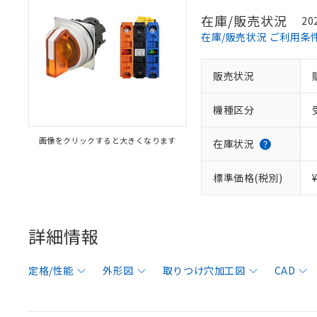
在庫/販売状況
20
在庫/販売状況 ご利用条
販売状況
機種区分
画像をクリックすると大きくなります
在庫状況
標準価格(税別)
詳細情報
定格/性能
外形図
取りつけ穴加工図
CAD