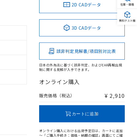
2D CADデータ
在庫・価格
無料テスト機
3D CADデータ
該非判定見解書/項目別対比表
日本の外為法に基づく該非判定、およびEAR再輸出規
制に関する見解が入手できます。
オンライン購入
¥ 2,910
販売価格（税込）
カートに追加
オンライン購入における出荷予定日は、カートに追加
～「ご購入手続き：価格・納期の確認」画面にてご確