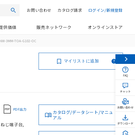
お問い合わせ
カタログ請求
ログイン/新規登録
検索
提供価値
販売ネットワーク
オンラインストア
NW-3MM-TOA-G102-OC
マイリストに追加
FAQ
チャット
お問い合わせ
PDF出力
カタログ/データシート/マニュ
アル
, ねじ端子台,
ダウンロード