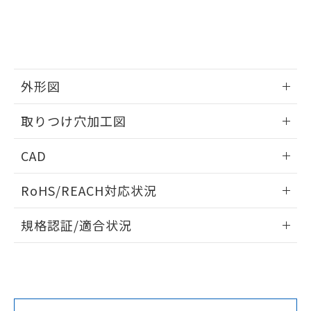
をご了承ください。
EU RoHS指令（10物質）の非含有証明書
※当社の共同利用者とは、
"個人情報
51物質の非含有証明書（当社基準）
の共同利用に関して"
の「1.共同利
※本証明書は発行日時点で非含有を証明す
用者の範囲」に記載されている法人を
るもので、過去に遡って非含有を証明する
指します。
ものではありません。
外形図
また、RoHS指令のフタル酸エステル類４
物質の対応では、対応完了までの期間は出
情報更新：2026/05/21
取りつけ穴加工図
荷製品に未対応品が混在することから備考
欄に対応日を記載しておりました。
情報更新：2026/05/21
既に当社にて対応品への在庫切替を完了
CAD
していることから、特段のことがない限
り、2022年1月12日より割愛しておりま
ログイン/会員登録いただくと、CADデータをダウンロー
RoHS/REACH対応状況
す。
ドすることができます。
情報更新：2026/7/29
規格認証/適合状況
ログイン/会員登録
EU RoHS
注意事項・凡例
A22NW-3MM-TGA-P202-GEについての規格認証/適合状況に
ついては、「カスタマーサポートセンタ お客様相談室」また
は貴社担当オムロン営業員または販売店にお問い合わせくだ
対応状況
対応予定月
※1
※2
さい。
ダウンロードデータをご利用いただく前に、以下を必ずお読