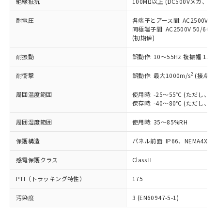
号
覧された時点での実際の在庫および標
絶縁抵抗
100MΩ以上 (DC500Vメガ、
Pb(鉛) :1000ppm、 Hg(水銀) : 1000ppm、 Cd(カドミウ
可)を取得するなどの必要な手続きを
六価クロム(Cr(Ⅵ)) 1000ppm以下、ポリ臭化ビフェニル
ム) : 100ppm、
準価格とは異なる場合があることをご
類(PBB) 1000ppm以下、ポリ臭化ジフェニルエーテル類
Cr(Ⅵ)(六価クロム) : 1000ppm、 PBBs(ポリ臭化ビフェ
とります。
了承ください。
耐電圧
各端子とアース間: AC2500V 50/
(PBDE) 1000ppm以下、フタル酸ビス(2-エチルヘキシ
○
一定数以上の在庫あり
ニル類) : 1000ppm、 PBDEs(ポリ臭化ジフェニルエーテ
当社は規制貨物を破棄する場合は、完
同極端子間: AC2500V 50/60
ル) (DEHP)(別名：DOP) 1000ppm以下、フタル酸ブチ
正式な納期状況および標準価格はお客
ル類) : 1000ppm、
ルベンジル（BBP） 1000ppm以下、フタル酸ジブチル
全に破砕するなど、違法に輸出されな
(初期値)
DBP(フタル酸ジブチル) : 1000ppm、 DIBP(フタル酸ジ
様のお取引先、またはお客様担当のオ
（DBP） 1000ppm以下、フタル酸ジイソブチル
イソブチル) : 1000ppm、 BBP(フタル酸ブチルベンジ
△
一定数には満たないが在庫あり
いよう必要な手段を講じます。
ムロン制御機器販売店・当社販売員に
(DIBP) 1000ppm以下
ル) : 1000ppm、
耐振動
誤動作: 10～55Hz 複振幅 1.
当社は貴社製品を、核兵器、ミサイ
但し、RoHS指令で産業用監視および制御機器に対する
DEHP(フタル酸ビス(2-エチルヘキシル)) : 1000ppm
ご相談ください。
適用除外項目は除く。
ル、化学兵器、生物兵器またはその他
－
在庫なし(最新の在庫状況につ
オムロン制御機器販売店や当社販売拠
フタル酸エステル類の４物質については閾値を超える意
2
耐衝撃
誤動作: 最大1000m/s
(接点開
武器並びにこれらの製造装置等に一切
いては、お客様のお取引先、ま
図的な使用がないことを確認しています。
点は「
販売ネットワーク
」をご確認
※2 環境保護使用期限
使用いたしません。
たはお客様担当のオムロン制御
ください。
周囲温度範囲
使用時: -25～55℃ (ただし
当社は、貴社製品を第三者に販売する
機器販売店・当社販売員にご確
在庫状況および標準価格結果を当社の
保存時: -40～80℃ (ただし
※2 対応予定月
「ｅ」：有害物質（10物質）のすべてが基
場合は、上記1、2および3の内容を当
認ください)
事前の承諾なく第三者に漏洩または開
準値以下であることを示します。
該第三者に通知します。また当社は、
示しないようお願いします。
周囲湿度範囲
使用時: 35～85%RH
部品在庫の切り替え状況などにより、予定
「10」：通常の使用状況下において有害物
販売先および販売に係わる関係者が違
マイパーツ機能（部品リスト作成サー
空
受注生産機種、また在庫状況の
月が前後することがあります。
質が外部に漏えいし、環境に深刻な影響を
法に輸出するおそれがある場合は、取
保護構造
パネル前面: IP66、NEMA4X, N
ビス）をご利用いただくには、I-Web
白
情報を公開していない機種
及ぼさない年数を意味します。
り引きをいたしません。
メンバーズにご登録されている必要が
「－」：未確認です。当社販売部門へお問
感電保護クラス
Class II
あります。
い合わせください。
お客様が当ウェブサイト上で当社にご
※3 非含有証明書ダウンロード
PTI（トラッキング特性）
175
登録された部品リストについて、当社
および当社の共同利用者が、当社の製
汚染度
3 (EN60947-5-1)
下記の非含有証明書をダウンロードするこ
品・サービスに関するお客様との取
とができます。
合意する
キャンセル
引・商談に必要な範囲で利用すること