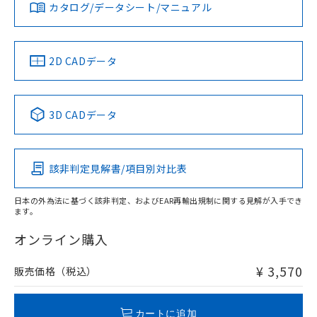
みください。
カタログ/データシート/マニュアル
対応済み
ソフトウェアの使用条件
お問い合わせ
中国 RoHS
注意事項・凡例
2D CADデータ
中国 RoHS表
※1 ※2
3D CADデータ
Pb
Hg
Cd
Cr(VI)
該非判定見解書/項目別対比表
O
O
O
O
日本の外為法に基づく該非判定、およびEAR再輸出規制に関する見解が入手でき
ます。
"対応済み"や非含有の記載がされた商品であっても、流通
在庫等で未対応品が混在する可能性があります。
オンライン購入
非含有品が必要な際は、弊社営業部門もしくは販売店へお
問い合わせください。
¥ 3,570
販売価格（税込）
この製品のRoHS/REACH対応状況ページへ
カートに追加