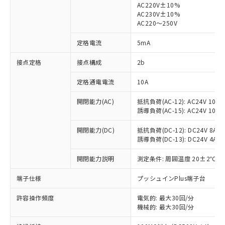
AC220V±10%
AC230V±10%
対応済み：EU RoHS指令（10物質）の
AC220～250V
非含有に対応した製品が提供可能な商品で
す。
定格電流
5mA
対応予定：EU RoHS指令（10物質）の非含
ご利用条件
有に対応した製品に切り替える予定のある
接点定格
接点構成
2b
商品です。
定格通電電流
10A
対応予定なし：EU RoHS指令（10物質）の
以下の条件をお読みいただき、同意のうえ
非含有に非対応の商品で、対応品を出す予
ご利用ください。
開閉能力(AC)
抵抗負荷(AC-12): AC24V 10A/A
定はありません。
誘導負荷(AC-15): AC24V 10A/AC
調査・確認中：EU RoHS指令（10物質）の
本サービスは、当社制御機器事業取扱
※1 中国RoHS○×表
非含有の対応状況を調査中または確認中の
商品の当社在庫状況および標準価格
開閉能力(DC)
抵抗負荷(DC-12): DC24V 8A/DC
商品です。
誘導負荷(DC-13): DC24V 4A/DC
(税抜)を提供させていただくもので
「○」：最大均質材料含有率が中国RoHSの
非該当品：ライセンス料など無形物で、有
す。
基準値以下であることを示します。
害物質有無と関係のない商品です。
開閉能力説明
測定条件: 周囲温度 20±2℃、
当社制御機器事業取扱商品の中には、
「×」：最大均質材料含有率が中国RoHSの
仕入先様の事情により、非含有部品として
本サービスの対象外となる商品もある
基準値を超えていることを示します。
いたものが、含有品と判明した場合などや
端子仕様
プッシュインPlus端子台
当社は、これら貴社製品のうち、外国
ことをご了承ください。
「－」：未確認です。当社販売部門へお問
むを得ず変更することがあります。
為替および外国貿易法に定める商品
在庫状況および標準価格照会結果は、
い合わせください。
許容操作頻度
電気的: 最大30回/分
（以下｢規制貨物等」という）を輸出
記載している更新日時点での社内デー
機械的: 最大30回/分
*EU RoHS指令（10物質）：
または国外への提供する場合は、日本
記
タに基づき作成されるものであり、閲
説明
鉛(Pb) 1000ppm以下、 水銀(Hg) 1000ppm以下、 カド
*中国RoHS10物質の基準値 (GB/T26572)：
国政府の輸出許可(または役務取引許
ミウム(Cd) 100ppm以下、