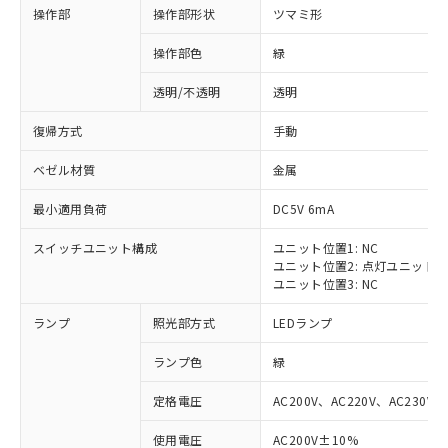
操作部
操作部形状
ツマミ形
操作部色
緑
透明/不透明
透明
復帰方式
手動
ベゼル材質
金属
最小適用負荷
DC5V 6mA
スイッチユニット構成
ユニット位置1: NC
ユニット位置2: 点灯ユニット
ユニット位置3: NC
ランプ
照光部方式
LEDランプ
ランプ色
緑
定格電圧
AC200V、AC220V、AC230V、
使用電圧
AC200V±10%
※1 対応状況