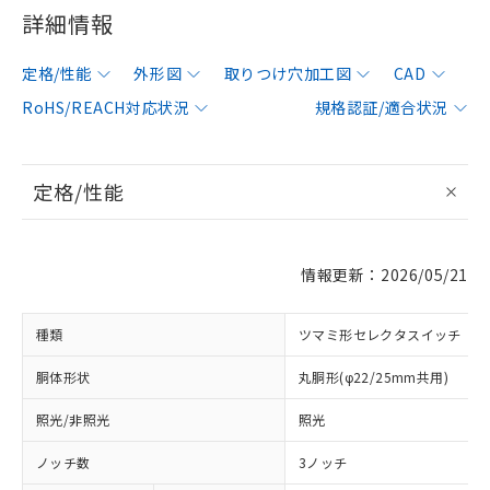
詳細情報
定格/性能
外形図
取りつけ穴加工図
CAD
RoHS/REACH対応状況
規格認証/適合状況
定格/性能
情報更新：2026/05/21
種類
ツマミ形セレクタスイッチ
胴体形状
丸胴形(φ22/25mm共用)
照光/非照光
照光
ノッチ数
3ノッチ