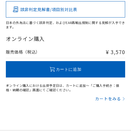
該非判定見解書/項目別対比表
O
O
O
O
日本の外為法に基づく該非判定、およびEAR再輸出規制に関する見解が入手でき
ます。
"対応済み"や非含有の記載がされた商品であっても、流通
在庫等で未対応品が混在する可能性があります。
オンライン購入
非含有品が必要な際は、弊社営業部門もしくは販売店へお
問い合わせください。
¥ 3,570
販売価格（税込）
この製品のRoHS/REACH対応状況ページへ
カートに追加
オンライン購入における出荷予定日は、カートに追加～「ご購入手続き：価
格・納期の確認」画面にてご確認ください。
カートをみる