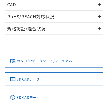
情報更新：2026/05/21
CAD
ログイン/会員登録いただくと、CADデータをダウンロー
RoHS/REACH対応状況
ドすることができます。
情報更新：2026/7/29
規格認証/適合状況
ログイン/会員登録
EU RoHS
注意事項・凡例
A22NW-3MM-TGA-P201-GEについての規格認証/適合状況に
ついては、「カスタマーサポートセンタ お客様相談室」また
は貴社担当オムロン営業員または販売店にお問い合わせくだ
対応状況
対応予定月
※1
※2
さい。
ダウンロードデータをご利用いただく前に、以下を必ずお読
みください。
カタログ/データシート/マニュアル
対応済み
ソフトウェアの使用条件
お問い合わせ
中国 RoHS
注意事項・凡例
2D CADデータ
中国 RoHS表
※1 ※2
3D CADデータ
Pb
Hg
Cd
Cr(VI)