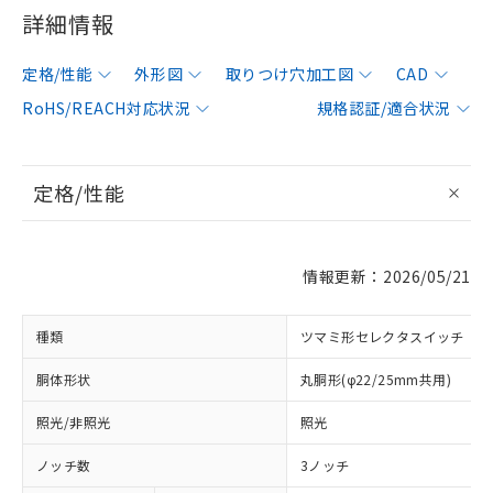
詳細情報
定格/性能
外形図
取りつけ穴加工図
CAD
RoHS/REACH対応状況
規格認証/適合状況
定格/性能
情報更新：2026/05/21
種類
ツマミ形セレクタスイッチ
胴体形状
丸胴形(φ22/25mm共用)
照光/非照光
照光
ノッチ数
3ノッチ