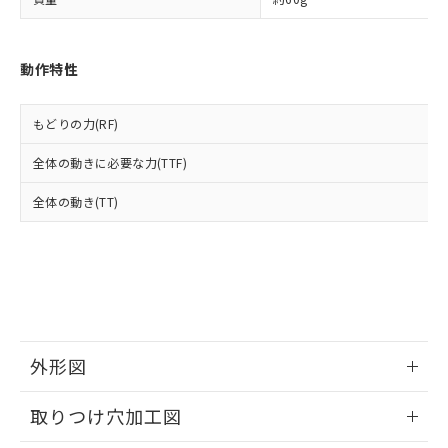
「－」：未確認です。当社販売部門へお問
あります。
い合わせください。
お客様が当ウェブサイト上で当社にご
※3 非含有証明書ダウンロード
登録された部品リストについて、当社
動作特性
および当社の共同利用者が、当社の製
下記の非含有証明書をダウンロードするこ
品・サービスに関するお客様との取
とができます。
合意する
キャンセル
引・商談に必要な範囲で利用すること
もどりの力(RF)
をご了承ください。
EU RoHS指令（10物質）の非含有証明書
※当社の共同利用者とは、
"個人情報
全体の動きに必要な力(TTF)
51物質の非含有証明書（当社基準）
の共同利用に関して"
の「1.共同利
※本証明書は発行日時点で非含有を証明す
用者の範囲」に記載されている法人を
全体の動き(TT)
るもので、過去に遡って非含有を証明する
指します。
ものではありません。
また、RoHS指令のフタル酸エステル類４
物質の対応では、対応完了までの期間は出
荷製品に未対応品が混在することから備考
欄に対応日を記載しておりました。
既に当社にて対応品への在庫切替を完了
していることから、特段のことがない限
外形図
り、2022年1月12日より割愛しておりま
す。
情報更新：2026/05/21
取りつけ穴加工図