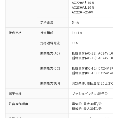
AC220V±10%
AC230V±10%
AC220～250V
定格電流
5mA
※1 対応状況
接点定格
接点構成
1a+1b
対応済み：EU RoHS指令（10物質）の
定格通電電流
10A
非含有に対応した製品が提供可能な商品で
す。
開閉能力(AC)
抵抗負荷(AC-12): AC24V 10A/A
誘導負荷(AC-15): AC24V 10A/AC
対応予定：EU RoHS指令（10物質）の非含
ご利用条件
有に対応した製品に切り替える予定のある
開閉能力(DC)
抵抗負荷(DC-12): DC24V 8A/DC
商品です。
誘導負荷(DC-13): DC24V 4A/DC
対応予定なし：EU RoHS指令（10物質）の
以下の条件をお読みいただき、同意のうえ
非含有に非対応の商品で、対応品を出す予
開閉能力説明
測定条件: 周囲温度 20±2℃、
ご利用ください。
定はありません。
調査・確認中：EU RoHS指令（10物質）の
端子仕様
プッシュインPlus端子台
本サービスは、当社制御機器事業取扱
※1 中国RoHS○×表
非含有の対応状況を調査中または確認中の
商品の当社在庫状況および標準価格
商品です。
許容操作頻度
電気的: 最大30回/分
(税抜)を提供させていただくもので
「○」：最大均質材料含有率が中国RoHSの
非該当品：ライセンス料など無形物で、有
機械的: 最大30回/分
す。
基準値以下であることを示します。
害物質有無と関係のない商品です。
当社制御機器事業取扱商品の中には、