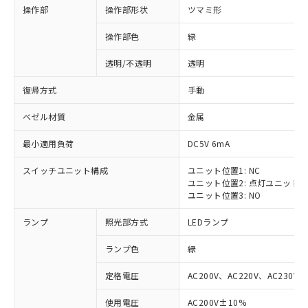
操作部
操作部形状
ツマミ形
操作部色
緑
透明/不透明
透明
復帰方式
手動
ベゼル材質
金属
最小適用負荷
DC5V 6mA
スイッチユニット構成
ユニット位置1: NC
ユニット位置2: 点灯ユニット
ユニット位置3: NO
ランプ
照光部方式
LEDランプ
ランプ色
緑
定格電圧
AC200V、AC220V、AC230V、
使用電圧
AC200V±10%