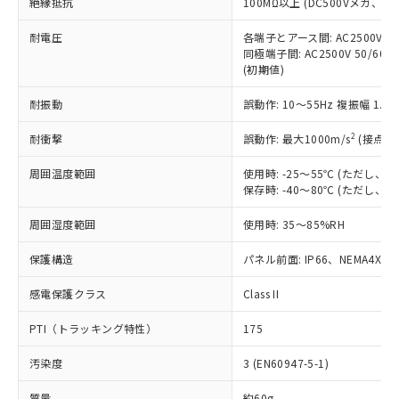
「×」：最大均質材料含有率が中国RoHSの
絶縁抵抗
100MΩ以上 (DC500Vメガ、
仕入先様の事情により、非含有部品として
本サービスの対象外となる商品もある
基準値を超えていることを示します。
いたものが、含有品と判明した場合などや
当社は、これら貴社製品のうち、外国
ことをご了承ください。
耐電圧
各端子とアース間: AC2500V 50/
「－」：未確認です。当社販売部門へお問
むを得ず変更することがあります。
為替および外国貿易法に定める商品
在庫状況および標準価格照会結果は、
同極端子間: AC2500V 50/60
い合わせください。
（以下｢規制貨物等」という）を輸出
(初期値)
記載している更新日時点での社内デー
*EU RoHS指令（10物質）：
または国外への提供する場合は、日本
記
タに基づき作成されるものであり、閲
説明
鉛(Pb) 1000ppm以下、 水銀(Hg) 1000ppm以下、 カド
*中国RoHS10物質の基準値 (GB/T26572)：
国政府の輸出許可(または役務取引許
耐振動
誤動作: 10～55Hz 複振幅 1.
号
覧された時点での実際の在庫および標
ミウム(Cd) 100ppm以下、
Pb(鉛) :1000ppm、 Hg(水銀) : 1000ppm、 Cd(カドミウ
可)を取得するなどの必要な手続きを
六価クロム(Cr(Ⅵ)) 1000ppm以下、ポリ臭化ビフェニル
ム) : 100ppm、
準価格とは異なる場合があることをご
類(PBB) 1000ppm以下、ポリ臭化ジフェニルエーテル類
Cr(Ⅵ)(六価クロム) : 1000ppm、 PBBs(ポリ臭化ビフェ
2
耐衝撃
誤動作: 最大1000m/s
(接点開
とります。
了承ください。
(PBDE) 1000ppm以下、フタル酸ビス(2-エチルヘキシ
○
一定数以上の在庫あり
ニル類) : 1000ppm、 PBDEs(ポリ臭化ジフェニルエーテ
当社は規制貨物を破棄する場合は、完
ル) (DEHP)(別名：DOP) 1000ppm以下、フタル酸ブチ
正式な納期状況および標準価格はお客
ル類) : 1000ppm、
周囲温度範囲
使用時: -25～55℃ (ただし
ルベンジル（BBP） 1000ppm以下、フタル酸ジブチル
全に破砕するなど、違法に輸出されな
DBP(フタル酸ジブチル) : 1000ppm、 DIBP(フタル酸ジ
様のお取引先、またはお客様担当のオ
（DBP） 1000ppm以下、フタル酸ジイソブチル
保存時: -40～80℃ (ただし
イソブチル) : 1000ppm、 BBP(フタル酸ブチルベンジ
△
一定数には満たないが在庫あり
いよう必要な手段を講じます。
ムロン制御機器販売店・当社販売員に
(DIBP) 1000ppm以下
ル) : 1000ppm、
当社は貴社製品を、核兵器、ミサイ
但し、RoHS指令で産業用監視および制御機器に対する
DEHP(フタル酸ビス(2-エチルヘキシル)) : 1000ppm
ご相談ください。
周囲湿度範囲
使用時: 35～85%RH
適用除外項目は除く。
ル、化学兵器、生物兵器またはその他
－
在庫なし(最新の在庫状況につ
オムロン制御機器販売店や当社販売拠
フタル酸エステル類の４物質については閾値を超える意
武器並びにこれらの製造装置等に一切
いては、お客様のお取引先、ま
図的な使用がないことを確認しています。
点は「
販売ネットワーク
」をご確認
保護構造
パネル前面: IP66、NEMA4X, N
※2 環境保護使用期限
使用いたしません。
たはお客様担当のオムロン制御
ください。
当社は、貴社製品を第三者に販売する
機器販売店・当社販売員にご確
感電保護クラス
Class II
在庫状況および標準価格結果を当社の
※2 対応予定月
「ｅ」：有害物質（10物質）のすべてが基
場合は、上記1、2および3の内容を当
認ください)
事前の承諾なく第三者に漏洩または開
準値以下であることを示します。
該第三者に通知します。また当社は、
PTI（トラッキング特性）
175
示しないようお願いします。
部品在庫の切り替え状況などにより、予定
「10」：通常の使用状況下において有害物
販売先および販売に係わる関係者が違
マイパーツ機能（部品リスト作成サー
空
受注生産機種、また在庫状況の
月が前後することがあります。
質が外部に漏えいし、環境に深刻な影響を
汚染度
3 (EN60947-5-1)
法に輸出するおそれがある場合は、取
ビス）をご利用いただくには、I-Web
白
情報を公開していない機種
及ぼさない年数を意味します。
り引きをいたしません。
メンバーズにご登録されている必要が
質量
約60g