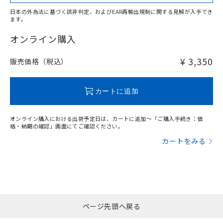
日本の外為法に基づく該非判定、およびEAR再輸出規制に関する見解が入手でき
ます。
"対応済み"や非含有の記載がされた商品であっても、流通
在庫等で未対応品が混在する可能性があります。
オンライン購入
非含有品が必要な際は、弊社営業部門もしくは販売店へお
問い合わせください。
¥ 3,350
販売価格（税込）
この製品のRoHS/REACH対応状況ページへ
カートに追加
オンライン購入における出荷予定日は、カートに追加～「ご購入手続き：価
格・納期の確認」画面にてご確認ください。
カートをみる
ページ先頭へ戻る