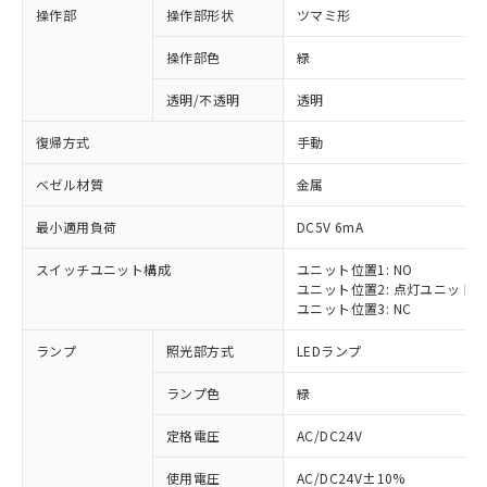
操作部
操作部形状
ツマミ形
操作部色
緑
透明/不透明
透明
復帰方式
手動
ベゼル材質
金属
最小適用負荷
DC5V 6mA
スイッチユニット構成
ユニット位置1: NO
ユニット位置2: 点灯ユニット
ユニット位置3: NC
ランプ
照光部方式
LEDランプ
ランプ色
緑
定格電圧
AC/DC24V
使用電圧
AC/DC24V±10%