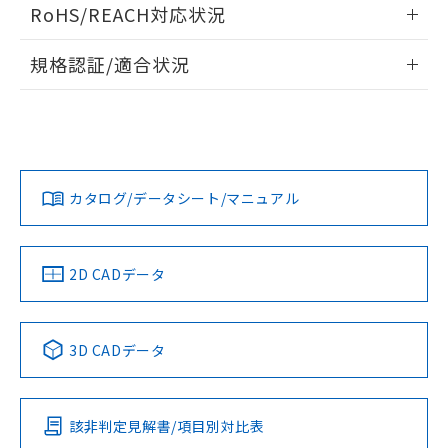
ログイン/会員登録いただくと、CADデータをダウンロー
RoHS/REACH対応状況
ドすることができます。
情報更新：2026/7/29
規格認証/適合状況
ログイン/会員登録
EU RoHS
注意事項・凡例
A22NW-3MM-TGA-P102-GCについての規格認証/適合状況に
ついては、「カスタマーサポートセンタ お客様相談室」また
は貴社担当オムロン営業員または販売店にお問い合わせくだ
対応状況
対応予定月
※1
※2
さい。
ダウンロードデータをご利用いただく前に、以下を必ずお読
みください。
カタログ/データシート/マニュアル
対応済み
ソフトウェアの使用条件
お問い合わせ
中国 RoHS
注意事項・凡例
2D CADデータ
中国 RoHS表
※1 ※2
3D CADデータ
Pb
Hg
Cd
Cr(VI)
該非判定見解書/項目別対比表
X
O
O
O