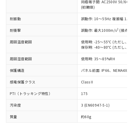
いたものが、含有品と判明した場合などや
当社は、これら貴社製品のうち、外国
同極端子間: AC2500V 50/60
ことをご了承ください。
「－」：未確認です。当社販売部門へお問
むを得ず変更することがあります。
(初期値)
為替および外国貿易法に定める商品
在庫状況および標準価格照会結果は、
い合わせください。
（以下｢規制貨物等」という）を輸出
記載している更新日時点での社内デー
耐振動
誤動作: 10～55Hz 複振幅 1.
*EU RoHS指令（10物質）：
または国外への提供する場合は、日本
記
タに基づき作成されるものであり、閲
説明
鉛(Pb) 1000ppm以下、 水銀(Hg) 1000ppm以下、 カド
*中国RoHS10物質の基準値 (GB/T26572)：
国政府の輸出許可(または役務取引許
号
覧された時点での実際の在庫および標
ミウム(Cd) 100ppm以下、
Pb(鉛) :1000ppm、 Hg(水銀) : 1000ppm、 Cd(カドミウ
2
耐衝撃
誤動作: 最大1000m/s
(接点開
可)を取得するなどの必要な手続きを
六価クロム(Cr(Ⅵ)) 1000ppm以下、ポリ臭化ビフェニル
ム) : 100ppm、
準価格とは異なる場合があることをご
類(PBB) 1000ppm以下、ポリ臭化ジフェニルエーテル類
Cr(Ⅵ)(六価クロム) : 1000ppm、 PBBs(ポリ臭化ビフェ
とります。
了承ください。
(PBDE) 1000ppm以下、フタル酸ビス(2-エチルヘキシ
周囲温度範囲
使用時: -25～55℃ (ただし
○
一定数以上の在庫あり
ニル類) : 1000ppm、 PBDEs(ポリ臭化ジフェニルエーテ
当社は規制貨物を破棄する場合は、完
ル) (DEHP)(別名：DOP) 1000ppm以下、フタル酸ブチ
正式な納期状況および標準価格はお客
ル類) : 1000ppm、
保存時: -40～80℃ (ただし
ルベンジル（BBP） 1000ppm以下、フタル酸ジブチル
全に破砕するなど、違法に輸出されな
DBP(フタル酸ジブチル) : 1000ppm、 DIBP(フタル酸ジ
様のお取引先、またはお客様担当のオ
（DBP） 1000ppm以下、フタル酸ジイソブチル
イソブチル) : 1000ppm、 BBP(フタル酸ブチルベンジ
△
一定数には満たないが在庫あり
いよう必要な手段を講じます。
周囲湿度範囲
使用時: 35～85%RH
ムロン制御機器販売店・当社販売員に
(DIBP) 1000ppm以下
ル) : 1000ppm、
当社は貴社製品を、核兵器、ミサイ
但し、RoHS指令で産業用監視および制御機器に対する
DEHP(フタル酸ビス(2-エチルヘキシル)) : 1000ppm
ご相談ください。
適用除外項目は除く。
ル、化学兵器、生物兵器またはその他
保護構造
パネル前面: IP66、NEMA4X, N
－
在庫なし(最新の在庫状況につ
オムロン制御機器販売店や当社販売拠
フタル酸エステル類の４物質については閾値を超える意
武器並びにこれらの製造装置等に一切
いては、お客様のお取引先、ま
図的な使用がないことを確認しています。
点は「
販売ネットワーク
」をご確認
※2 環境保護使用期限
感電保護クラス
Class II
使用いたしません。
たはお客様担当のオムロン制御
ください。
当社は、貴社製品を第三者に販売する
機器販売店・当社販売員にご確
在庫状況および標準価格結果を当社の
※2 対応予定月
PTI（トラッキング特性）
175
「ｅ」：有害物質（10物質）のすべてが基
場合は、上記1、2および3の内容を当
認ください)
事前の承諾なく第三者に漏洩または開
準値以下であることを示します。
該第三者に通知します。また当社は、
示しないようお願いします。
汚染度
3 (EN60947-5-1)
部品在庫の切り替え状況などにより、予定
「10」：通常の使用状況下において有害物
販売先および販売に係わる関係者が違
マイパーツ機能（部品リスト作成サー
空
受注生産機種、また在庫状況の
月が前後することがあります。
質が外部に漏えいし、環境に深刻な影響を
法に輸出するおそれがある場合は、取
ビス）をご利用いただくには、I-Web
白
情報を公開していない機種
質量
約60g
及ぼさない年数を意味します。
り引きをいたしません。
メンバーズにご登録されている必要が
「－」：未確認です。当社販売部門へお問
あります。
い合わせください。