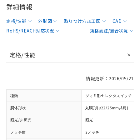
詳細情報
定格/性能
外形図
取りつけ穴加工図
CAD
RoHS/REACH対応状況
規格認証/適合状況
定格/性能
情報更新：2026/05/21
種類
ツマミ形セレクタスイッチ
胴体形状
丸胴形(φ22/25mm共用)
照光/非照光
照光
ノッチ数
3ノッチ