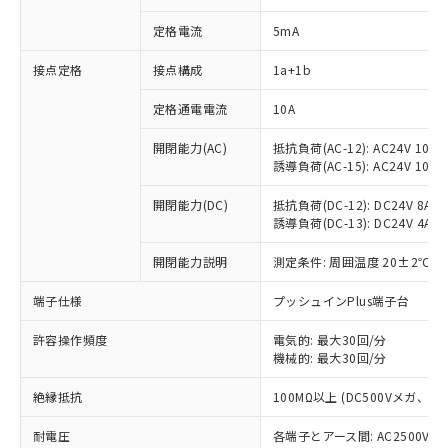
定格電流
5mA
接点定格
接点構成
1a+1b
※1 対応状況
定格通電電流
10A
対応済み：EU RoHS指令（10物質）の
開閉能力(AC)
抵抗負荷(AC-12): AC24V 10A/A
非含有に対応した製品が提供可能な商品で
誘導負荷(AC-15): AC24V 10A/AC
す。
対応予定：EU RoHS指令（10物質）の非含
開閉能力(DC)
抵抗負荷(DC-12): DC24V 8A/DC
ご利用条件
有に対応した製品に切り替える予定のある
誘導負荷(DC-13): DC24V 4A/DC
商品です。
対応予定なし：EU RoHS指令（10物質）の
開閉能力説明
測定条件: 周囲温度 20±2℃、
以下の条件をお読みいただき、同意のうえ
非含有に非対応の商品で、対応品を出す予
ご利用ください。
定はありません。
端子仕様
プッシュインPlus端子台
調査・確認中：EU RoHS指令（10物質）の
本サービスは、当社制御機器事業取扱
※1 中国RoHS○×表
許容操作頻度
電気的: 最大30回/分
非含有の対応状況を調査中または確認中の
商品の当社在庫状況および標準価格
機械的: 最大30回/分
商品です。
(税抜)を提供させていただくもので
「○」：最大均質材料含有率が中国RoHSの
非該当品：ライセンス料など無形物で、有
す。
絶縁抵抗
100MΩ以上 (DC500Vメガ、
基準値以下であることを示します。
害物質有無と関係のない商品です。
当社制御機器事業取扱商品の中には、
「×」：最大均質材料含有率が中国RoHSの
仕入先様の事情により、非含有部品として
耐電圧
各端子とアース間: AC2500V 50/
本サービスの対象外となる商品もある
基準値を超えていることを示します。