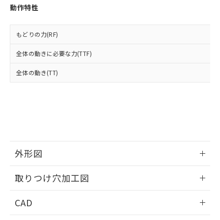
お客様が当ウェブサイト上で当社にご
動作特性
※3 非含有証明書ダウンロード
登録された部品リストについて、当社
および当社の共同利用者が、当社の製
下記の非含有証明書をダウンロードするこ
品・サービスに関するお客様との取
もどりの力(RF)
とができます。
合意する
キャンセル
引・商談に必要な範囲で利用すること
をご了承ください。
全体の動きに必要な力(TTF)
EU RoHS指令（10物質）の非含有証明書
※当社の共同利用者とは、
"個人情報
51物質の非含有証明書（当社基準）
全体の動き(TT)
の共同利用に関して"
の「1.共同利
※本証明書は発行日時点で非含有を証明す
用者の範囲」に記載されている法人を
るもので、過去に遡って非含有を証明する
指します。
ものではありません。
また、RoHS指令のフタル酸エステル類４
物質の対応では、対応完了までの期間は出
荷製品に未対応品が混在することから備考
欄に対応日を記載しておりました。
外形図
既に当社にて対応品への在庫切替を完了
していることから、特段のことがない限
情報更新：2026/05/21
り、2022年1月12日より割愛しておりま
取りつけ穴加工図
す。
情報更新：2026/05/21
CAD