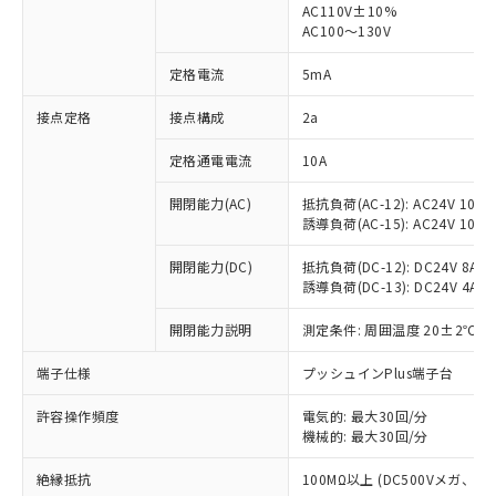
AC110V±10%
AC100～130V
対応済み：EU RoHS指令（10物質）の
非含有に対応した製品が提供可能な商品で
定格電流
5mA
す。
対応予定：EU RoHS指令（10物質）の非含
接点定格
接点構成
2a
ご利用条件
有に対応した製品に切り替える予定のある
商品です。
定格通電電流
10A
対応予定なし：EU RoHS指令（10物質）の
以下の条件をお読みいただき、同意のうえ
非含有に非対応の商品で、対応品を出す予
開閉能力(AC)
抵抗負荷(AC-12): AC24V 10A/A
ご利用ください。
定はありません。
誘導負荷(AC-15): AC24V 10A/AC
調査・確認中：EU RoHS指令（10物質）の
本サービスは、当社制御機器事業取扱
※1 中国RoHS○×表
非含有の対応状況を調査中または確認中の
開閉能力(DC)
抵抗負荷(DC-12): DC24V 8A/DC
商品の当社在庫状況および標準価格
誘導負荷(DC-13): DC24V 4A/DC
商品です。
(税抜)を提供させていただくもので
「○」：最大均質材料含有率が中国RoHSの
非該当品：ライセンス料など無形物で、有
す。
開閉能力説明
測定条件: 周囲温度 20±2℃、
基準値以下であることを示します。
害物質有無と関係のない商品です。
当社制御機器事業取扱商品の中には、
「×」：最大均質材料含有率が中国RoHSの
仕入先様の事情により、非含有部品として
本サービスの対象外となる商品もある
端子仕様
プッシュインPlus端子台
基準値を超えていることを示します。
いたものが、含有品と判明した場合などや
当社は、これら貴社製品のうち、外国
ことをご了承ください。
「－」：未確認です。当社販売部門へお問
むを得ず変更することがあります。
為替および外国貿易法に定める商品
在庫状況および標準価格照会結果は、
許容操作頻度
電気的: 最大30回/分
い合わせください。
（以下｢規制貨物等」という）を輸出
機械的: 最大30回/分
記載している更新日時点での社内デー
*EU RoHS指令（10物質）：
または国外への提供する場合は、日本
記
タに基づき作成されるものであり、閲
説明
鉛(Pb) 1000ppm以下、 水銀(Hg) 1000ppm以下、 カド
*中国RoHS10物質の基準値 (GB/T26572)：
国政府の輸出許可(または役務取引許
絶縁抵抗
100MΩ以上 (DC500Vメガ、
号
覧された時点での実際の在庫および標
ミウム(Cd) 100ppm以下、
Pb(鉛) :1000ppm、 Hg(水銀) : 1000ppm、 Cd(カドミウ