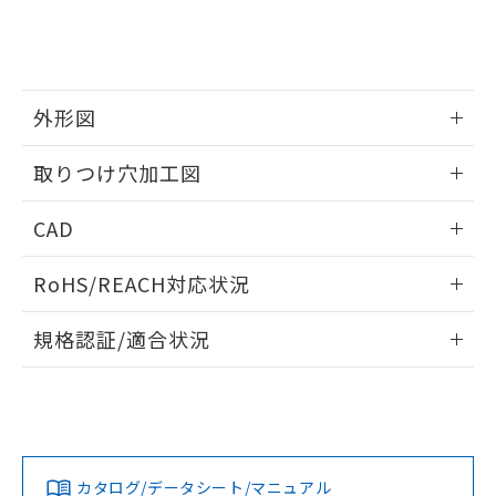
をご了承ください。
EU RoHS指令（10物質）の非含有証明書
※当社の共同利用者とは、
"個人情報
51物質の非含有証明書（当社基準）
の共同利用に関して"
の「1.共同利
※本証明書は発行日時点で非含有を証明す
用者の範囲」に記載されている法人を
るもので、過去に遡って非含有を証明する
指します。
ものではありません。
外形図
また、RoHS指令のフタル酸エステル類４
情報更新：2026/05/21
物質の対応では、対応完了までの期間は出
取りつけ穴加工図
荷製品に未対応品が混在することから備考
欄に対応日を記載しておりました。
情報更新：2026/05/21
CAD
既に当社にて対応品への在庫切替を完了
していることから、特段のことがない限
ログイン/会員登録いただくと、CADデータをダウンロー
り、2022年1月12日より割愛しておりま
RoHS/REACH対応状況
ドすることができます。
す。
情報更新：2026/7/29
規格認証/適合状況
ログイン/会員登録
EU RoHS
注意事項・凡例
A22NW-3MM-TGA-P101-GDについての規格認証/適合状況に
ついては、「カスタマーサポートセンタ お客様相談室」また
は貴社担当オムロン営業員または販売店にお問い合わせくだ
対応状況
対応予定月
※1
※2
さい。
ダウンロードデータをご利用いただく前に、以下を必ずお読
みください。
カタログ/データシート/マニュアル
対応済み