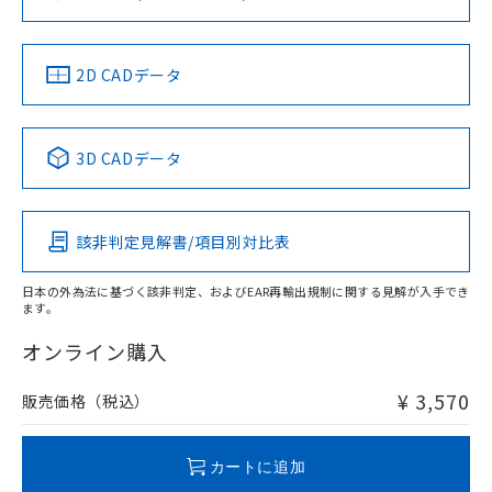
ソフトウェアの使用条件
お問い合わせ
中国 RoHS
注意事項・凡例
2D CADデータ
中国 RoHS表
※1 ※2
3D CADデータ
Pb
Hg
Cd
Cr(VI)
該非判定見解書/項目別対比表
O
O
O
O
日本の外為法に基づく該非判定、およびEAR再輸出規制に関する見解が入手でき
ます。
"対応済み"や非含有の記載がされた商品であっても、流通
在庫等で未対応品が混在する可能性があります。
オンライン購入
非含有品が必要な際は、弊社営業部門もしくは販売店へお
問い合わせください。
¥ 3,570
販売価格（税込）
この製品のRoHS/REACH対応状況ページへ
カートに追加