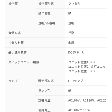
操作部
操作部形状
ツマミ形
操作部色
緑
透明/不透明
透明
復帰方式
手動
ベゼル材質
金属
最小適用負荷
DC5V 6mA
スイッチユニット構成
ユニット位置1: NO
ユニット位置2: 点灯ユニット
ユニット位置3: NO
ランプ
照光部方式
LEDランプ
ランプ色
緑
定格電圧
AC100V、AC110V、AC120V
※1 対応状況
使用電圧
AC100V±10%