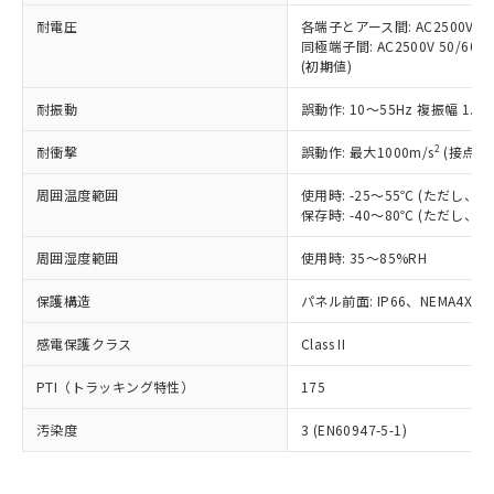
可)を取得するなどの必要な手続きを
六価クロム(Cr(Ⅵ)) 1000ppm以下、ポリ臭化ビフェニル
ム) : 100ppm、
準価格とは異なる場合があることをご
類(PBB) 1000ppm以下、ポリ臭化ジフェニルエーテル類
耐電圧
各端子とアース間: AC2500V 50/
Cr(Ⅵ)(六価クロム) : 1000ppm、 PBBs(ポリ臭化ビフェ
とります。
了承ください。
(PBDE) 1000ppm以下、フタル酸ビス(2-エチルヘキシ
○
一定数以上の在庫あり
ニル類) : 1000ppm、 PBDEs(ポリ臭化ジフェニルエーテ
同極端子間: AC2500V 50/60
当社は規制貨物を破棄する場合は、完
ル) (DEHP)(別名：DOP) 1000ppm以下、フタル酸ブチ
正式な納期状況および標準価格はお客
ル類) : 1000ppm、
(初期値)
ルベンジル（BBP） 1000ppm以下、フタル酸ジブチル
全に破砕するなど、違法に輸出されな
DBP(フタル酸ジブチル) : 1000ppm、 DIBP(フタル酸ジ
様のお取引先、またはお客様担当のオ
（DBP） 1000ppm以下、フタル酸ジイソブチル
イソブチル) : 1000ppm、 BBP(フタル酸ブチルベンジ
△
一定数には満たないが在庫あり
いよう必要な手段を講じます。
ムロン制御機器販売店・当社販売員に
(DIBP) 1000ppm以下
耐振動
誤動作: 10～55Hz 複振幅 1.
ル) : 1000ppm、
当社は貴社製品を、核兵器、ミサイ
但し、RoHS指令で産業用監視および制御機器に対する
DEHP(フタル酸ビス(2-エチルヘキシル)) : 1000ppm
ご相談ください。
適用除外項目は除く。
ル、化学兵器、生物兵器またはその他
－
在庫なし(最新の在庫状況につ
2
オムロン制御機器販売店や当社販売拠
耐衝撃
誤動作: 最大1000m/s
(接点開
フタル酸エステル類の４物質については閾値を超える意
武器並びにこれらの製造装置等に一切
いては、お客様のお取引先、ま
図的な使用がないことを確認しています。
点は「
販売ネットワーク
」をご確認
※2 環境保護使用期限
使用いたしません。
たはお客様担当のオムロン制御
周囲温度範囲
使用時: -25～55℃ (ただし
ください。
当社は、貴社製品を第三者に販売する
保存時: -40～80℃ (ただし
機器販売店・当社販売員にご確
在庫状況および標準価格結果を当社の
※2 対応予定月
「ｅ」：有害物質（10物質）のすべてが基
場合は、上記1、2および3の内容を当
認ください)
事前の承諾なく第三者に漏洩または開
準値以下であることを示します。
周囲湿度範囲
使用時: 35～85%RH
該第三者に通知します。また当社は、
示しないようお願いします。
部品在庫の切り替え状況などにより、予定
「10」：通常の使用状況下において有害物
販売先および販売に係わる関係者が違
マイパーツ機能（部品リスト作成サー
空
受注生産機種、また在庫状況の
保護構造
パネル前面: IP66、NEMA4X, N
月が前後することがあります。
質が外部に漏えいし、環境に深刻な影響を
法に輸出するおそれがある場合は、取
ビス）をご利用いただくには、I-Web
白
情報を公開していない機種
及ぼさない年数を意味します。
り引きをいたしません。
メンバーズにご登録されている必要が
感電保護クラス
Class II
「－」：未確認です。当社販売部門へお問
あります。
い合わせください。
お客様が当ウェブサイト上で当社にご
PTI（トラッキング特性）
175
※3 非含有証明書ダウンロード
登録された部品リストについて、当社
および当社の共同利用者が、当社の製
汚染度
3 (EN60947-5-1)
下記の非含有証明書をダウンロードするこ
品・サービスに関するお客様との取
とができます。
合意する
キャンセル
引・商談に必要な範囲で利用すること