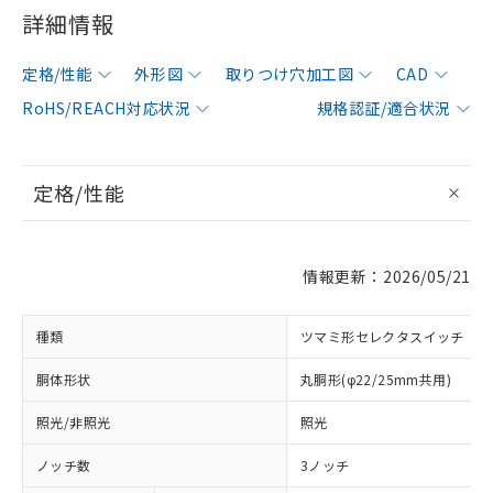
詳細情報
定格/性能
外形図
取りつけ穴加工図
CAD
RoHS/REACH対応状況
規格認証/適合状況
定格/性能
情報更新：2026/05/21
種類
ツマミ形セレクタスイッチ
胴体形状
丸胴形(φ22/25mm共用)
照光/非照光
照光
ノッチ数
3ノッチ