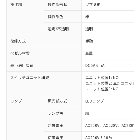
操作部
操作部形状
ツマミ形
操作部色
緑
透明/不透明
透明
復帰方式
手動
ベゼル材質
金属
最小適用負荷
DC5V 6mA
スイッチユニット構成
ユニット位置1: NC
ユニット位置2: 点灯ユニット
ユニット位置3: NC
ランプ
照光部方式
LEDランプ
ランプ色
緑
定格電圧
AC200V、AC220V、AC230V、
使用電圧
AC200V±10%
※1 対応状況