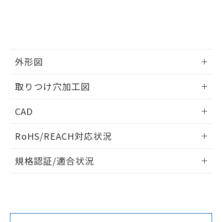
をご了承ください。
EU RoHS指令（10物質）の非含有証明書
※当社の共同利用者とは、
"個人情報
51物質の非含有証明書（当社基準）
の共同利用に関して"
の「1.共同利
※本証明書は発行日時点で非含有を証明す
用者の範囲」に記載されている法人を
るもので、過去に遡って非含有を証明する
指します。
ものではありません。
外形図
また、RoHS指令のフタル酸エステル類４
物質の対応では、対応完了までの期間は出
情報更新：2026/05/21
取りつけ穴加工図
荷製品に未対応品が混在することから備考
欄に対応日を記載しておりました。
情報更新：2026/05/21
既に当社にて対応品への在庫切替を完了
CAD
していることから、特段のことがない限
り、2022年1月12日より割愛しておりま
ログイン/会員登録いただくと、CADデータをダウンロー
RoHS/REACH対応状況
す。
ドすることができます。
情報更新：2026/7/29
規格認証/適合状況
ログイン/会員登録
EU RoHS
注意事項・凡例
UL認証
CSA認証
CEマーキング
Yes
Yes
Yes
対応状況
対応予定月
※1
※2
ダウンロードデータをご利用いただく前に、以下を必ずお読