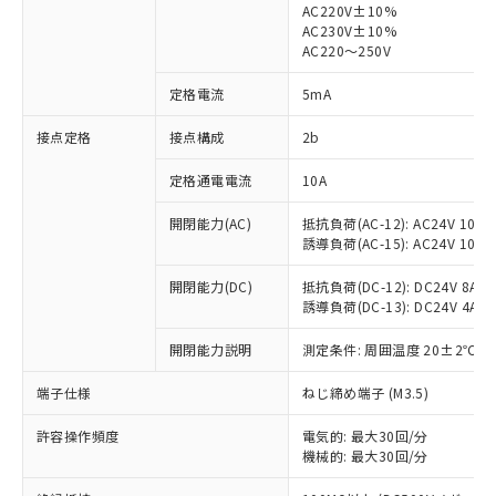
AC220V±10%
AC230V±10%
対応済み：EU RoHS指令（10物質）の
AC220～250V
非含有に対応した製品が提供可能な商品で
す。
定格電流
5mA
対応予定：EU RoHS指令（10物質）の非含
ご利用条件
有に対応した製品に切り替える予定のある
接点定格
接点構成
2b
商品です。
定格通電電流
10A
対応予定なし：EU RoHS指令（10物質）の
以下の条件をお読みいただき、同意のうえ
非含有に非対応の商品で、対応品を出す予
ご利用ください。
開閉能力(AC)
抵抗負荷(AC-12): AC24V 10A/A
定はありません。
誘導負荷(AC-15): AC24V 10A/AC
調査・確認中：EU RoHS指令（10物質）の
本サービスは、当社制御機器事業取扱
※1 中国RoHS○×表
非含有の対応状況を調査中または確認中の
商品の当社在庫状況および標準価格
開閉能力(DC)
抵抗負荷(DC-12): DC24V 8A/DC
商品です。
誘導負荷(DC-13): DC24V 4A/DC
(税抜)を提供させていただくもので
「○」：最大均質材料含有率が中国RoHSの
非該当品：ライセンス料など無形物で、有
す。
基準値以下であることを示します。
害物質有無と関係のない商品です。
開閉能力説明
測定条件: 周囲温度 20±2℃、
当社制御機器事業取扱商品の中には、
「×」：最大均質材料含有率が中国RoHSの
仕入先様の事情により、非含有部品として
本サービスの対象外となる商品もある
基準値を超えていることを示します。
いたものが、含有品と判明した場合などや
端子仕様
ねじ締め端子 (M3.5)
当社は、これら貴社製品のうち、外国
ことをご了承ください。
「－」：未確認です。当社販売部門へお問
むを得ず変更することがあります。
為替および外国貿易法に定める商品
在庫状況および標準価格照会結果は、
い合わせください。
許容操作頻度
電気的: 最大30回/分
（以下｢規制貨物等」という）を輸出
記載している更新日時点での社内デー
機械的: 最大30回/分
*EU RoHS指令（10物質）：
または国外への提供する場合は、日本
記
タに基づき作成されるものであり、閲
説明
鉛(Pb) 1000ppm以下、 水銀(Hg) 1000ppm以下、 カド
*中国RoHS10物質の基準値 (GB/T26572)：
国政府の輸出許可(または役務取引許
ミウム(Cd) 100ppm以下、