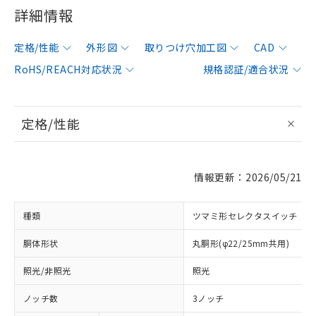
詳細情報
定格/性能
外形図
取りつけ穴加工図
CAD
RoHS/REACH対応状況
規格認証/適合状況
定格/性能
情報更新：2026/05/21
種類
ツマミ形セレクタスイッチ
胴体形状
丸胴形(φ22/25mm共用)
照光/非照光
照光
ノッチ数
3ノッチ