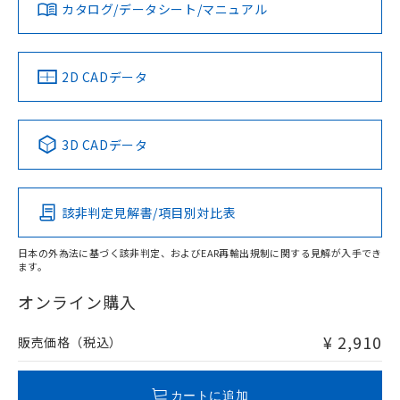
みください。
カタログ/データシート/マニュアル
対応済み
ソフトウェアの使用条件
LR型式承認
DNV型式承認
BV型式承認
KR型式承
（イギリス
（ノルウェー
（フランス
（韓国
船舶規格）
船舶規格）
船舶規格）
船舶規格
中国 RoHS
注意事項・凡例
2D CADデータ
No
No
No
No
中国 RoHS表
※1 ※2
3D CADデータ
この製品の規格認証/適合状況ページへ
Pb
Hg
Cd
Cr(VI)
その他の認証はこちらのページからご検索ください
該非判定見解書/項目別対比表
O
O
O
O
日本の外為法に基づく該非判定、およびEAR再輸出規制に関する見解が入手でき
ます。
"対応済み"や非含有の記載がされた商品であっても、流通
在庫等で未対応品が混在する可能性があります。
オンライン購入
非含有品が必要な際は、弊社営業部門もしくは販売店へお
問い合わせください。
¥ 2,910
販売価格（税込）
この製品のRoHS/REACH対応状況ページへ
カートに追加