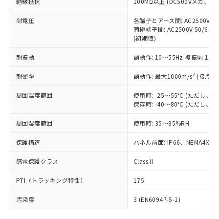
号
覧された時点での実際の在庫および標
絶縁抵抗
100MΩ以上 (DC500Vメガ、
Pb(鉛) :1000ppm、 Hg(水銀) : 1000ppm、 Cd(カドミウ
可)を取得するなどの必要な手続きを
六価クロム(Cr(Ⅵ)) 1000ppm以下、ポリ臭化ビフェニル
ム) : 100ppm、
準価格とは異なる場合があることをご
類(PBB) 1000ppm以下、ポリ臭化ジフェニルエーテル類
Cr(Ⅵ)(六価クロム) : 1000ppm、 PBBs(ポリ臭化ビフェ
とります。
了承ください。
耐電圧
各端子とアース間: AC2500V 50/
(PBDE) 1000ppm以下、フタル酸ビス(2-エチルヘキシ
○
一定数以上の在庫あり
ニル類) : 1000ppm、 PBDEs(ポリ臭化ジフェニルエーテ
当社は規制貨物を破棄する場合は、完
同極端子間: AC2500V 50/60
ル) (DEHP)(別名：DOP) 1000ppm以下、フタル酸ブチ
正式な納期状況および標準価格はお客
ル類) : 1000ppm、
ルベンジル（BBP） 1000ppm以下、フタル酸ジブチル
全に破砕するなど、違法に輸出されな
(初期値)
DBP(フタル酸ジブチル) : 1000ppm、 DIBP(フタル酸ジ
様のお取引先、またはお客様担当のオ
（DBP） 1000ppm以下、フタル酸ジイソブチル
イソブチル) : 1000ppm、 BBP(フタル酸ブチルベンジ
△
一定数には満たないが在庫あり
いよう必要な手段を講じます。
ムロン制御機器販売店・当社販売員に
(DIBP) 1000ppm以下
ル) : 1000ppm、
耐振動
誤動作: 10～55Hz 複振幅 1.
当社は貴社製品を、核兵器、ミサイ
但し、RoHS指令で産業用監視および制御機器に対する
DEHP(フタル酸ビス(2-エチルヘキシル)) : 1000ppm
ご相談ください。
適用除外項目は除く。
ル、化学兵器、生物兵器またはその他
－
在庫なし(最新の在庫状況につ
オムロン制御機器販売店や当社販売拠
フタル酸エステル類の４物質については閾値を超える意
2
耐衝撃
誤動作: 最大1000m/s
(接点開
武器並びにこれらの製造装置等に一切
いては、お客様のお取引先、ま
図的な使用がないことを確認しています。
点は「
販売ネットワーク
」をご確認
※2 環境保護使用期限
使用いたしません。
たはお客様担当のオムロン制御
ください。
周囲温度範囲
使用時: -25～55℃ (ただし
当社は、貴社製品を第三者に販売する
機器販売店・当社販売員にご確
在庫状況および標準価格結果を当社の
保存時: -40～80℃ (ただし
※2 対応予定月
「ｅ」：有害物質（10物質）のすべてが基
場合は、上記1、2および3の内容を当
認ください)
事前の承諾なく第三者に漏洩または開
準値以下であることを示します。
該第三者に通知します。また当社は、
示しないようお願いします。
周囲湿度範囲
使用時: 35～85%RH
部品在庫の切り替え状況などにより、予定
「10」：通常の使用状況下において有害物
販売先および販売に係わる関係者が違
マイパーツ機能（部品リスト作成サー
空
受注生産機種、また在庫状況の
月が前後することがあります。
質が外部に漏えいし、環境に深刻な影響を
法に輸出するおそれがある場合は、取
保護構造
パネル前面: IP66、NEMA4X, N
ビス）をご利用いただくには、I-Web
白
情報を公開していない機種
及ぼさない年数を意味します。
り引きをいたしません。
メンバーズにご登録されている必要が
「－」：未確認です。当社販売部門へお問
感電保護クラス
Class II
あります。
い合わせください。
お客様が当ウェブサイト上で当社にご
※3 非含有証明書ダウンロード
PTI（トラッキング特性）
175
登録された部品リストについて、当社
および当社の共同利用者が、当社の製
汚染度
3 (EN60947-5-1)
下記の非含有証明書をダウンロードするこ
品・サービスに関するお客様との取
とができます。
合意する
キャンセル
引・商談に必要な範囲で利用すること