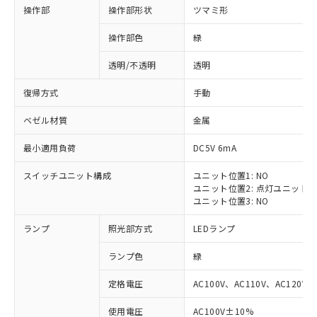
操作部
操作部形状
ツマミ形
操作部色
緑
透明/不透明
透明
復帰方式
手動
ベゼル材質
金属
最小適用負荷
DC5V 6mA
スイッチユニット構成
ユニット位置1: NO
ユニット位置2: 点灯ユニット
ユニット位置3: NO
ランプ
照光部方式
LEDランプ
ランプ色
緑
定格電圧
AC100V、AC110V、AC120V
※1 対応状況
使用電圧
AC100V±10%