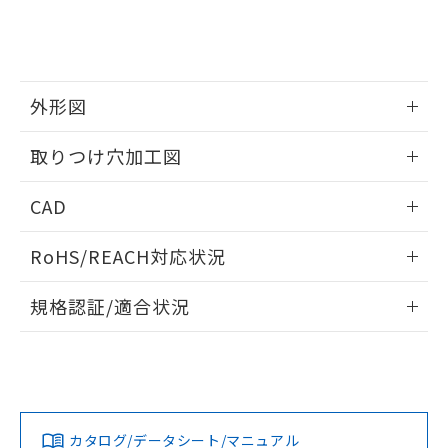
をご了承ください。
EU RoHS指令（10物質）の非含有証明書
※当社の共同利用者とは、
"個人情報
51物質の非含有証明書（当社基準）
の共同利用に関して"
の「1.共同利
※本証明書は発行日時点で非含有を証明す
用者の範囲」に記載されている法人を
るもので、過去に遡って非含有を証明する
指します。
ものではありません。
外形図
また、RoHS指令のフタル酸エステル類４
情報更新：2026/05/21
物質の対応では、対応完了までの期間は出
取りつけ穴加工図
荷製品に未対応品が混在することから備考
欄に対応日を記載しておりました。
情報更新：2026/05/21
CAD
既に当社にて対応品への在庫切替を完了
していることから、特段のことがない限
ログイン/会員登録いただくと、CADデータをダウンロー
り、2022年1月12日より割愛しておりま
RoHS/REACH対応状況
ドすることができます。
す。
情報更新：2026/7/29
規格認証/適合状況
ログイン/会員登録
EU RoHS
注意事項・凡例
UL認証
CSA認証
CEマーキング
Yes
Yes
Yes
対応状況
対応予定月
※1
※2
ダウンロードデータをご利用いただく前に、以下を必ずお読
みください。
カタログ/データシート/マニュアル
対応済み