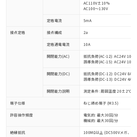
AC110V±10%
AC100～130V
対応済み：EU RoHS指令（10物質）の
非含有に対応した製品が提供可能な商品で
定格電流
5mA
す。
対応予定：EU RoHS指令（10物質）の非含
接点定格
接点構成
2a
ご利用条件
有に対応した製品に切り替える予定のある
商品です。
定格通電電流
10A
対応予定なし：EU RoHS指令（10物質）の
以下の条件をお読みいただき、同意のうえ
非含有に非対応の商品で、対応品を出す予
開閉能力(AC)
抵抗負荷(AC-12): AC24V 10A/A
ご利用ください。
定はありません。
誘導負荷(AC-15): AC24V 10A/AC
調査・確認中：EU RoHS指令（10物質）の
本サービスは、当社制御機器事業取扱
※1 中国RoHS○×表
非含有の対応状況を調査中または確認中の
開閉能力(DC)
抵抗負荷(DC-12): DC24V 8A/DC
商品の当社在庫状況および標準価格
誘導負荷(DC-13): DC24V 4A/DC
商品です。
(税抜)を提供させていただくもので
「○」：最大均質材料含有率が中国RoHSの
非該当品：ライセンス料など無形物で、有
す。
開閉能力説明
測定条件: 周囲温度 20±2℃、
基準値以下であることを示します。
害物質有無と関係のない商品です。
当社制御機器事業取扱商品の中には、
「×」：最大均質材料含有率が中国RoHSの
仕入先様の事情により、非含有部品として
本サービスの対象外となる商品もある
端子仕様
ねじ締め端子 (M3.5)
基準値を超えていることを示します。
いたものが、含有品と判明した場合などや
当社は、これら貴社製品のうち、外国
ことをご了承ください。
「－」：未確認です。当社販売部門へお問
むを得ず変更することがあります。
為替および外国貿易法に定める商品
在庫状況および標準価格照会結果は、
許容操作頻度
電気的: 最大30回/分
い合わせください。
（以下｢規制貨物等」という）を輸出
機械的: 最大30回/分
記載している更新日時点での社内デー
*EU RoHS指令（10物質）：
または国外への提供する場合は、日本
記
タに基づき作成されるものであり、閲
説明
鉛(Pb) 1000ppm以下、 水銀(Hg) 1000ppm以下、 カド
*中国RoHS10物質の基準値 (GB/T26572)：
国政府の輸出許可(または役務取引許
絶縁抵抗
100MΩ以上 (DC500Vメガ、
号
覧された時点での実際の在庫および標
ミウム(Cd) 100ppm以下、
Pb(鉛) :1000ppm、 Hg(水銀) : 1000ppm、 Cd(カドミウ