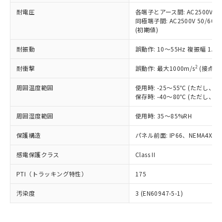
可)を取得するなどの必要な手続きを
六価クロム(Cr(Ⅵ)) 1000ppm以下、ポリ臭化ビフェニル
ム) : 100ppm、
準価格とは異なる場合があることをご
類(PBB) 1000ppm以下、ポリ臭化ジフェニルエーテル類
耐電圧
各端子とアース間: AC2500V 50/
Cr(Ⅵ)(六価クロム) : 1000ppm、 PBBs(ポリ臭化ビフェ
とります。
了承ください。
(PBDE) 1000ppm以下、フタル酸ビス(2-エチルヘキシ
○
一定数以上の在庫あり
ニル類) : 1000ppm、 PBDEs(ポリ臭化ジフェニルエーテ
同極端子間: AC2500V 50/60
当社は規制貨物を破棄する場合は、完
ル) (DEHP)(別名：DOP) 1000ppm以下、フタル酸ブチ
正式な納期状況および標準価格はお客
ル類) : 1000ppm、
(初期値)
ルベンジル（BBP） 1000ppm以下、フタル酸ジブチル
全に破砕するなど、違法に輸出されな
DBP(フタル酸ジブチル) : 1000ppm、 DIBP(フタル酸ジ
様のお取引先、またはお客様担当のオ
（DBP） 1000ppm以下、フタル酸ジイソブチル
イソブチル) : 1000ppm、 BBP(フタル酸ブチルベンジ
△
一定数には満たないが在庫あり
いよう必要な手段を講じます。
ムロン制御機器販売店・当社販売員に
(DIBP) 1000ppm以下
耐振動
誤動作: 10～55Hz 複振幅 1.
ル) : 1000ppm、
当社は貴社製品を、核兵器、ミサイ
但し、RoHS指令で産業用監視および制御機器に対する
DEHP(フタル酸ビス(2-エチルヘキシル)) : 1000ppm
ご相談ください。
適用除外項目は除く。
ル、化学兵器、生物兵器またはその他
－
在庫なし(最新の在庫状況につ
2
オムロン制御機器販売店や当社販売拠
耐衝撃
誤動作: 最大1000m/s
(接点開
フタル酸エステル類の４物質については閾値を超える意
武器並びにこれらの製造装置等に一切
いては、お客様のお取引先、ま
図的な使用がないことを確認しています。
点は「
販売ネットワーク
」をご確認
※2 環境保護使用期限
使用いたしません。
たはお客様担当のオムロン制御
周囲温度範囲
使用時: -25～55℃ (ただし
ください。
当社は、貴社製品を第三者に販売する
保存時: -40～80℃ (ただし
機器販売店・当社販売員にご確
在庫状況および標準価格結果を当社の
※2 対応予定月
「ｅ」：有害物質（10物質）のすべてが基
場合は、上記1、2および3の内容を当
認ください)
事前の承諾なく第三者に漏洩または開
準値以下であることを示します。
周囲湿度範囲
使用時: 35～85%RH
該第三者に通知します。また当社は、
示しないようお願いします。
部品在庫の切り替え状況などにより、予定
「10」：通常の使用状況下において有害物
販売先および販売に係わる関係者が違
マイパーツ機能（部品リスト作成サー
空
受注生産機種、また在庫状況の
保護構造
パネル前面: IP66、NEMA4X, N
月が前後することがあります。
質が外部に漏えいし、環境に深刻な影響を
法に輸出するおそれがある場合は、取
ビス）をご利用いただくには、I-Web
白
情報を公開していない機種
及ぼさない年数を意味します。
り引きをいたしません。
メンバーズにご登録されている必要が
感電保護クラス
Class II
「－」：未確認です。当社販売部門へお問
あります。
い合わせください。
お客様が当ウェブサイト上で当社にご
PTI（トラッキング特性）
175
※3 非含有証明書ダウンロード
登録された部品リストについて、当社
および当社の共同利用者が、当社の製
汚染度
3 (EN60947-5-1)
下記の非含有証明書をダウンロードするこ
品・サービスに関するお客様との取
とができます。
合意する
キャンセル
引・商談に必要な範囲で利用すること