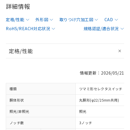
詳細情報
定格/性能
外形図
取りつけ穴加工図
CAD
RoHS/REACH対応状況
規格認証/適合状況
定格/性能
情報更新：2026/05/21
種類
ツマミ形セレクタスイッチ
胴体形状
丸胴形(φ22/25mm共用)
照光/非照光
照光
ノッチ数
3ノッチ