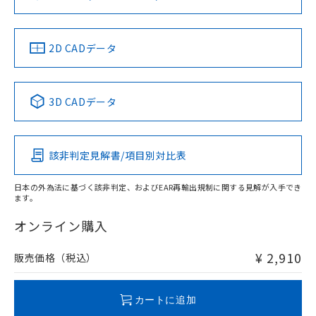
ソフトウェアの使用条件
LR型式承認
DNV型式承認
BV型式承認
KR型式承
（イギリス
（ノルウェー
（フランス
（韓国
船舶規格）
船舶規格）
船舶規格）
船舶規格
中国 RoHS
注意事項・凡例
2D CADデータ
No
No
No
No
中国 RoHS表
※1 ※2
3D CADデータ
この製品の規格認証/適合状況ページへ
Pb
Hg
Cd
Cr(VI)
その他の認証はこちらのページからご検索ください
該非判定見解書/項目別対比表
O
O
O
O
日本の外為法に基づく該非判定、およびEAR再輸出規制に関する見解が入手でき
ます。
"対応済み"や非含有の記載がされた商品であっても、流通
在庫等で未対応品が混在する可能性があります。
オンライン購入
非含有品が必要な際は、弊社営業部門もしくは販売店へお
問い合わせください。
¥ 2,910
販売価格（税込）
この製品のRoHS/REACH対応状況ページへ
カートに追加