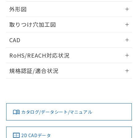
51物質の非含有証明書（当社基準）
の共同利用に関して"
の「1.共同利
※本証明書は発行日時点で非含有を証明す
外形図
用者の範囲」に記載されている法人を
るもので、過去に遡って非含有を証明する
指します。
ものではありません。
情報更新：2026/05/21
取りつけ穴加工図
また、RoHS指令のフタル酸エステル類４
物質の対応では、対応完了までの期間は出
情報更新：2026/05/21
CAD
荷製品に未対応品が混在することから備考
欄に対応日を記載しておりました。
ログイン/会員登録いただくと、CADデータをダウンロー
既に当社にて対応品への在庫切替を完了
RoHS/REACH対応状況
ドすることができます。
していることから、特段のことがない限
り、2022年1月12日より割愛しておりま
情報更新：2026/7/29
規格認証/適合状況
す。
ログイン/会員登録
EU RoHS
注意事項・凡例
A22NW-3MM-TAA-P202-ACについての規格認証/適合状況に
ついては、「カスタマーサポートセンタ お客様相談室」また
は貴社担当オムロン営業員または販売店にお問い合わせくだ
対応状況
対応予定月
※1
※2
さい。
ダウンロードデータをご利用いただく前に、以下を必ずお読
みください。
カタログ/データシート/マニュアル
対応済み
ソフトウェアの使用条件
お問い合わせ
中国 RoHS
注意事項・凡例
2D CADデータ