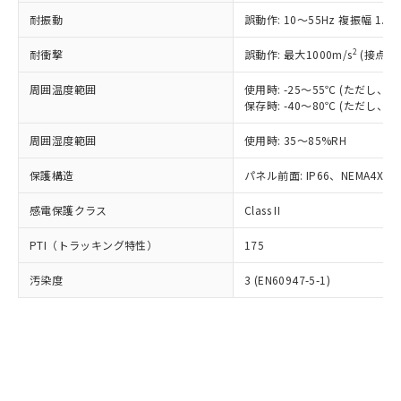
○
一定数以上の在庫あり
ニル類) : 1000ppm、 PBDEs(ポリ臭化ジフェニルエーテ
当社は規制貨物を破棄する場合は、完
ル) (DEHP)(別名：DOP) 1000ppm以下、フタル酸ブチ
正式な納期状況および標準価格はお客
ル類) : 1000ppm、
耐振動
誤動作: 10～55Hz 複振幅 1.
ルベンジル（BBP） 1000ppm以下、フタル酸ジブチル
全に破砕するなど、違法に輸出されな
DBP(フタル酸ジブチル) : 1000ppm、 DIBP(フタル酸ジ
様のお取引先、またはお客様担当のオ
（DBP） 1000ppm以下、フタル酸ジイソブチル
イソブチル) : 1000ppm、 BBP(フタル酸ブチルベンジ
△
一定数には満たないが在庫あり
いよう必要な手段を講じます。
ムロン制御機器販売店・当社販売員に
(DIBP) 1000ppm以下
2
耐衝撃
ル) : 1000ppm、
誤動作: 最大1000m/s
(接点開
当社は貴社製品を、核兵器、ミサイ
但し、RoHS指令で産業用監視および制御機器に対する
DEHP(フタル酸ビス(2-エチルヘキシル)) : 1000ppm
ご相談ください。
適用除外項目は除く。
ル、化学兵器、生物兵器またはその他
－
在庫なし(最新の在庫状況につ
オムロン制御機器販売店や当社販売拠
周囲温度範囲
使用時: -25～55℃ (ただし
フタル酸エステル類の４物質については閾値を超える意
武器並びにこれらの製造装置等に一切
いては、お客様のお取引先、ま
図的な使用がないことを確認しています。
保存時: -40～80℃ (ただし
点は「
販売ネットワーク
」をご確認
※2 環境保護使用期限
使用いたしません。
たはお客様担当のオムロン制御
ください。
当社は、貴社製品を第三者に販売する
周囲湿度範囲
使用時: 35～85%RH
機器販売店・当社販売員にご確
在庫状況および標準価格結果を当社の
※2 対応予定月
「ｅ」：有害物質（10物質）のすべてが基
場合は、上記1、2および3の内容を当
認ください)
事前の承諾なく第三者に漏洩または開
準値以下であることを示します。
保護構造
パネル前面: IP66、NEMA4X, N
該第三者に通知します。また当社は、
示しないようお願いします。
部品在庫の切り替え状況などにより、予定
「10」：通常の使用状況下において有害物
販売先および販売に係わる関係者が違
マイパーツ機能（部品リスト作成サー
空
受注生産機種、また在庫状況の
感電保護クラス
Class II
月が前後することがあります。
質が外部に漏えいし、環境に深刻な影響を
法に輸出するおそれがある場合は、取
ビス）をご利用いただくには、I-Web
白
情報を公開していない機種
及ぼさない年数を意味します。
り引きをいたしません。
メンバーズにご登録されている必要が
PTI（トラッキング特性）
175
「－」：未確認です。当社販売部門へお問
あります。
い合わせください。
お客様が当ウェブサイト上で当社にご
汚染度
3 (EN60947-5-1)
※3 非含有証明書ダウンロード
登録された部品リストについて、当社
および当社の共同利用者が、当社の製
下記の非含有証明書をダウンロードするこ
品・サービスに関するお客様との取
とができます。
合意する
キャンセル
引・商談に必要な範囲で利用すること
をご了承ください。
EU RoHS指令（10物質）の非含有証明書
※当社の共同利用者とは、
"個人情報