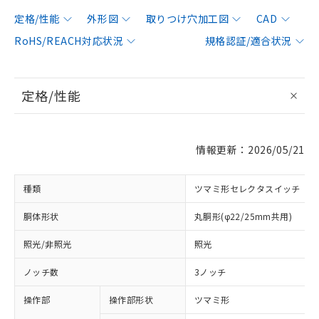
定格/性能
外形図
取りつけ穴加工図
CAD
RoHS/REACH対応状況
規格認証/適合状況
定格/性能
情報更新：2026/05/21
種類
ツマミ形セレクタスイッチ
胴体形状
丸胴形(φ22/25mm共用)
照光/非照光
照光
ノッチ数
3ノッチ
操作部
操作部形状
ツマミ形