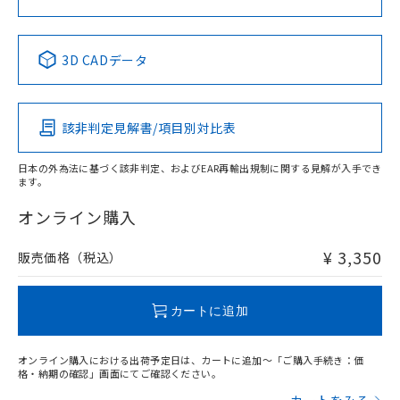
中国 RoHS表
※1 ※2
3D CADデータ
Pb
Hg
Cd
Cr(VI)
該非判定見解書/項目別対比表
X
O
O
O
日本の外為法に基づく該非判定、およびEAR再輸出規制に関する見解が入手でき
ます。
"対応済み"や非含有の記載がされた商品であっても、流通
在庫等で未対応品が混在する可能性があります。
オンライン購入
非含有品が必要な際は、弊社営業部門もしくは販売店へお
問い合わせください。
¥ 3,350
販売価格（税込）
この製品のRoHS/REACH対応状況ページへ
カートに追加
オンライン購入における出荷予定日は、カートに追加～「ご購入手続き：価
格・納期の確認」画面にてご確認ください。