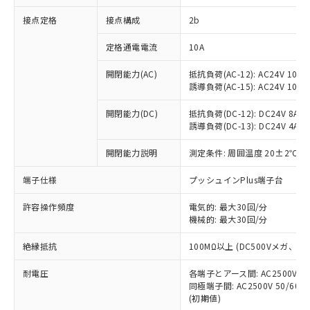
非含有に対応した製品が提供可能な商品で
接点定格
接点構成
2b
す。
対応予定：EU RoHS指令（10物質）の非含
ご利用条件
定格通電電流
10A
有に対応した製品に切り替える予定のある
商品です。
開閉能力(AC)
抵抗負荷(AC-12): AC24V 10A/A
対応予定なし：EU RoHS指令（10物質）の
誘導負荷(AC-15): AC24V 10A/AC
以下の条件をお読みいただき、同意のうえ
非含有に非対応の商品で、対応品を出す予
ご利用ください。
定はありません。
開閉能力(DC)
抵抗負荷(DC-12): DC24V 8A/DC
調査・確認中：EU RoHS指令（10物質）の
誘導負荷(DC-13): DC24V 4A/DC
本サービスは、当社制御機器事業取扱
※1 中国RoHS○×表
非含有の対応状況を調査中または確認中の
商品の当社在庫状況および標準価格
開閉能力説明
測定条件: 周囲温度 20±2℃、
商品です。
(税抜)を提供させていただくもので
「○」：最大均質材料含有率が中国RoHSの
非該当品：ライセンス料など無形物で、有
す。
端子仕様
プッシュインPlus端子台
基準値以下であることを示します。
害物質有無と関係のない商品です。
当社制御機器事業取扱商品の中には、
「×」：最大均質材料含有率が中国RoHSの
仕入先様の事情により、非含有部品として
本サービスの対象外となる商品もある
許容操作頻度
電気的: 最大30回/分
基準値を超えていることを示します。
いたものが、含有品と判明した場合などや
当社は、これら貴社製品のうち、外国
ことをご了承ください。
機械的: 最大30回/分
「－」：未確認です。当社販売部門へお問
むを得ず変更することがあります。
為替および外国貿易法に定める商品
在庫状況および標準価格照会結果は、
い合わせください。
（以下｢規制貨物等」という）を輸出
絶縁抵抗
100MΩ以上 (DC500Vメガ、
記載している更新日時点での社内デー
*EU RoHS指令（10物質）：
または国外への提供する場合は、日本
記
タに基づき作成されるものであり、閲
説明
鉛(Pb) 1000ppm以下、 水銀(Hg) 1000ppm以下、 カド
*中国RoHS10物質の基準値 (GB/T26572)：
国政府の輸出許可(または役務取引許
耐電圧
各端子とアース間: AC2500V 50/
号
覧された時点での実際の在庫および標
ミウム(Cd) 100ppm以下、
Pb(鉛) :1000ppm、 Hg(水銀) : 1000ppm、 Cd(カドミウ
同極端子間: AC2500V 50/60
可)を取得するなどの必要な手続きを
六価クロム(Cr(Ⅵ)) 1000ppm以下、ポリ臭化ビフェニル
ム) : 100ppm、
準価格とは異なる場合があることをご
類(PBB) 1000ppm以下、ポリ臭化ジフェニルエーテル類
(初期値)
Cr(Ⅵ)(六価クロム) : 1000ppm、 PBBs(ポリ臭化ビフェ
とります。
了承ください。
(PBDE) 1000ppm以下、フタル酸ビス(2-エチルヘキシ