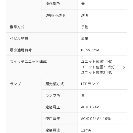
操作部色
青
透明/不透明
透明
復帰方式
手動
ベゼル材質
金属
最小適用負荷
DC5V 6mA
スイッチユニット構成
ユニット位置1: NC
ユニット位置2: 点灯ユニット
ユニット位置3: NC
ランプ
照光部方式
LEDランプ
ランプ色
青
定格電圧
AC/DC24V
※1 対応状況
使用電圧
AC/DC24V±10%
定格電流
12mA
対応済み：EU RoHS指令（10物質）の