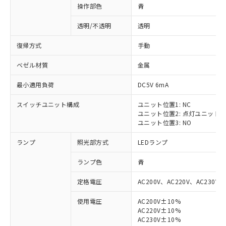
操作部色
青
透明/不透明
透明
復帰方式
手動
ベゼル材質
金属
最小適用負荷
DC5V 6mA
スイッチユニット構成
ユニット位置1: NC
ユニット位置2: 点灯ユニット
ユニット位置3: NO
ランプ
照光部方式
LEDランプ
ランプ色
青
定格電圧
AC200V、AC220V、AC230V、
使用電圧
AC200V±10%
AC220V±10%
AC230V±10%