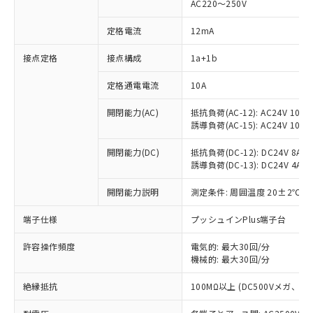
AC220～250V
定格電流
12mA
接点定格
接点構成
1a+1b
※1 対応状況
定格通電電流
10A
対応済み：EU RoHS指令（10物質）の
非含有に対応した製品が提供可能な商品で
開閉能力(AC)
抵抗負荷(AC-12): AC24V 10A/A
誘導負荷(AC-15): AC24V 10A/AC
す。
対応予定：EU RoHS指令（10物質）の非含
ご利用条件
開閉能力(DC)
抵抗負荷(DC-12): DC24V 8A/DC
有に対応した製品に切り替える予定のある
誘導負荷(DC-13): DC24V 4A/DC
商品です。
対応予定なし：EU RoHS指令（10物質）の
開閉能力説明
測定条件: 周囲温度 20±2℃、
以下の条件をお読みいただき、同意のうえ
非含有に非対応の商品で、対応品を出す予
ご利用ください。
定はありません。
端子仕様
プッシュインPlus端子台
調査・確認中：EU RoHS指令（10物質）の
本サービスは、当社制御機器事業取扱
※1 中国RoHS○×表
非含有の対応状況を調査中または確認中の
許容操作頻度
電気的: 最大30回/分
商品の当社在庫状況および標準価格
商品です。
機械的: 最大30回/分
(税抜)を提供させていただくもので
「○」：最大均質材料含有率が中国RoHSの
非該当品：ライセンス料など無形物で、有
す。
基準値以下であることを示します。
絶縁抵抗
100MΩ以上 (DC500Vメガ、
害物質有無と関係のない商品です。
当社制御機器事業取扱商品の中には、
「×」：最大均質材料含有率が中国RoHSの
仕入先様の事情により、非含有部品として
本サービスの対象外となる商品もある