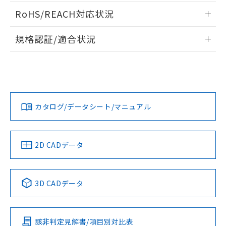
ログイン/会員登録いただくと、CADデータをダウンロー
RoHS/REACH対応状況
ドすることができます。
情報更新：2026/7/29
規格認証/適合状況
ログイン/会員登録
EU RoHS
注意事項・凡例
A22NW-3MM-TAA-P201-AEについての規格認証/適合状況に
ついては、「カスタマーサポートセンタ お客様相談室」また
は貴社担当オムロン営業員または販売店にお問い合わせくだ
対応状況
対応予定月
※1
※2
さい。
ダウンロードデータをご利用いただく前に、以下を必ずお読
みください。
カタログ/データシート/マニュアル
対応済み
ソフトウェアの使用条件
お問い合わせ
中国 RoHS
注意事項・凡例
2D CADデータ
中国 RoHS表
※1 ※2
3D CADデータ
Pb
Hg
Cd
Cr(VI)
該非判定見解書/項目別対比表
O
O
O
O