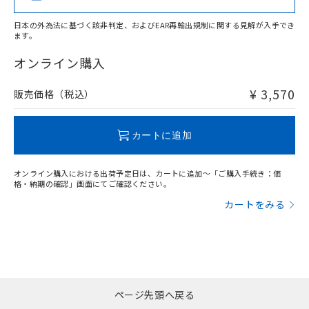
日本の外為法に基づく該非判定、およびEAR再輸出規制に関する見解が入手でき
ます。
"対応済み"や非含有の記載がされた商品であっても、流通
在庫等で未対応品が混在する可能性があります。
オンライン購入
非含有品が必要な際は、弊社営業部門もしくは販売店へお
問い合わせください。
¥ 3,570
販売価格（税込）
この製品のRoHS/REACH対応状況ページへ
カートに追加
オンライン購入における出荷予定日は、カートに追加～「ご購入手続き：価
格・納期の確認」画面にてご確認ください。
カートをみる
ページ先頭へ戻る