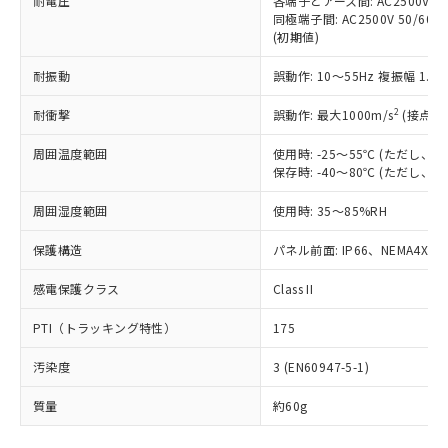
耐電圧
各端子とアース間: AC2500V 50/
基準値を超えていることを示します。
いたものが、含有品と判明した場合などや
当社は、これら貴社製品のうち、外国
ことをご了承ください。
同極端子間: AC2500V 50/60
「－」：未確認です。当社販売部門へお問
むを得ず変更することがあります。
為替および外国貿易法に定める商品
在庫状況および標準価格照会結果は、
(初期値)
い合わせください。
（以下｢規制貨物等」という）を輸出
記載している更新日時点での社内デー
*EU RoHS指令（10物質）：
または国外への提供する場合は、日本
耐振動
誤動作: 10～55Hz 複振幅 1.
記
タに基づき作成されるものであり、閲
説明
鉛(Pb) 1000ppm以下、 水銀(Hg) 1000ppm以下、 カド
*中国RoHS10物質の基準値 (GB/T26572)：
国政府の輸出許可(または役務取引許
号
覧された時点での実際の在庫および標
ミウム(Cd) 100ppm以下、
Pb(鉛) :1000ppm、 Hg(水銀) : 1000ppm、 Cd(カドミウ
2
耐衝撃
可)を取得するなどの必要な手続きを
誤動作: 最大1000m/s
(接点開
六価クロム(Cr(Ⅵ)) 1000ppm以下、ポリ臭化ビフェニル
ム) : 100ppm、
準価格とは異なる場合があることをご
類(PBB) 1000ppm以下、ポリ臭化ジフェニルエーテル類
Cr(Ⅵ)(六価クロム) : 1000ppm、 PBBs(ポリ臭化ビフェ
とります。
了承ください。
(PBDE) 1000ppm以下、フタル酸ビス(2-エチルヘキシ
○
一定数以上の在庫あり
ニル類) : 1000ppm、 PBDEs(ポリ臭化ジフェニルエーテ
周囲温度範囲
使用時: -25～55℃ (ただし
当社は規制貨物を破棄する場合は、完
ル) (DEHP)(別名：DOP) 1000ppm以下、フタル酸ブチ
正式な納期状況および標準価格はお客
ル類) : 1000ppm、
保存時: -40～80℃ (ただし
ルベンジル（BBP） 1000ppm以下、フタル酸ジブチル
全に破砕するなど、違法に輸出されな
DBP(フタル酸ジブチル) : 1000ppm、 DIBP(フタル酸ジ
様のお取引先、またはお客様担当のオ
（DBP） 1000ppm以下、フタル酸ジイソブチル
イソブチル) : 1000ppm、 BBP(フタル酸ブチルベンジ
△
一定数には満たないが在庫あり
いよう必要な手段を講じます。
ムロン制御機器販売店・当社販売員に
(DIBP) 1000ppm以下
ル) : 1000ppm、
周囲湿度範囲
使用時: 35～85%RH
当社は貴社製品を、核兵器、ミサイ
但し、RoHS指令で産業用監視および制御機器に対する
DEHP(フタル酸ビス(2-エチルヘキシル)) : 1000ppm
ご相談ください。
適用除外項目は除く。
ル、化学兵器、生物兵器またはその他
－
在庫なし(最新の在庫状況につ
オムロン制御機器販売店や当社販売拠
保護構造
パネル前面: IP66、NEMA4X, N
フタル酸エステル類の４物質については閾値を超える意
武器並びにこれらの製造装置等に一切
いては、お客様のお取引先、ま
図的な使用がないことを確認しています。
点は「
販売ネットワーク
」をご確認
※2 環境保護使用期限
使用いたしません。
たはお客様担当のオムロン制御
感電保護クラス
ください。
Class II
当社は、貴社製品を第三者に販売する
機器販売店・当社販売員にご確
在庫状況および標準価格結果を当社の
※2 対応予定月
「ｅ」：有害物質（10物質）のすべてが基
場合は、上記1、2および3の内容を当
PTI（トラッキング特性）
認ください)
175
事前の承諾なく第三者に漏洩または開
準値以下であることを示します。
該第三者に通知します。また当社は、
示しないようお願いします。
部品在庫の切り替え状況などにより、予定
「10」：通常の使用状況下において有害物
汚染度
販売先および販売に係わる関係者が違
3 (EN60947-5-1)
マイパーツ機能（部品リスト作成サー
空
受注生産機種、また在庫状況の
月が前後することがあります。
質が外部に漏えいし、環境に深刻な影響を
法に輸出するおそれがある場合は、取
ビス）をご利用いただくには、I-Web
白
情報を公開していない機種
質量
及ぼさない年数を意味します。
約60g
り引きをいたしません。
メンバーズにご登録されている必要が
「－」：未確認です。当社販売部門へお問
あります。