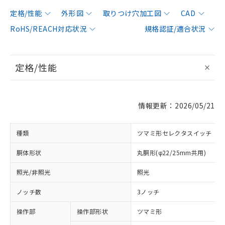
定格/性能
外形図
取りつけ穴加工図
CAD
RoHS/REACH対応状況
規格認証/適合状況
定格/性能
情報更新：2026/05/21
種類
ツマミ形セレクタスイッチ
胴体形状
丸胴形(φ22/25mm共用)
照光/非照光
照光
ノッチ数
3ノッチ
操作部
操作部形状
ツマミ形