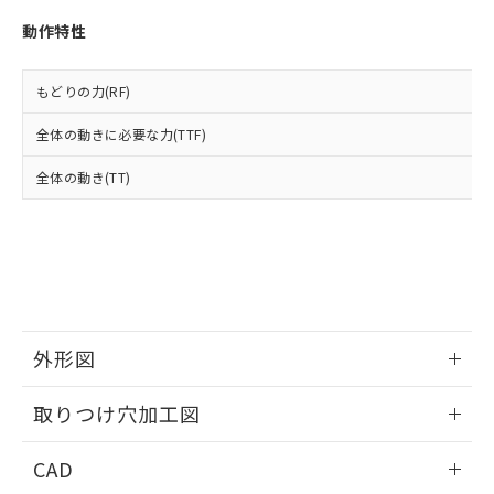
い合わせください。
お客様が当ウェブサイト上で当社にご
※3 非含有証明書ダウンロード
動作特性
登録された部品リストについて、当社
および当社の共同利用者が、当社の製
下記の非含有証明書をダウンロードするこ
品・サービスに関するお客様との取
もどりの力(RF)
とができます。
合意する
キャンセル
引・商談に必要な範囲で利用すること
をご了承ください。
全体の動きに必要な力(TTF)
EU RoHS指令（10物質）の非含有証明書
※当社の共同利用者とは、
"個人情報
51物質の非含有証明書（当社基準）
の共同利用に関して"
の「1.共同利
全体の動き(TT)
※本証明書は発行日時点で非含有を証明す
用者の範囲」に記載されている法人を
るもので、過去に遡って非含有を証明する
指します。
ものではありません。
また、RoHS指令のフタル酸エステル類４
物質の対応では、対応完了までの期間は出
荷製品に未対応品が混在することから備考
欄に対応日を記載しておりました。
既に当社にて対応品への在庫切替を完了
外形図
していることから、特段のことがない限
り、2022年1月12日より割愛しておりま
情報更新：2026/05/21
取りつけ穴加工図
す。
情報更新：2026/05/21
CAD