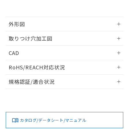
EU RoHS指令（10物質）の非含有証明書
※当社の共同利用者とは、
"個人情報
51物質の非含有証明書（当社基準）
の共同利用に関して"
の「1.共同利
※本証明書は発行日時点で非含有を証明す
用者の範囲」に記載されている法人を
るもので、過去に遡って非含有を証明する
指します。
外形図
ものではありません。
また、RoHS指令のフタル酸エステル類４
情報更新：2026/05/21
取りつけ穴加工図
物質の対応では、対応完了までの期間は出
荷製品に未対応品が混在することから備考
情報更新：2026/05/21
欄に対応日を記載しておりました。
CAD
既に当社にて対応品への在庫切替を完了
していることから、特段のことがない限
ログイン/会員登録いただくと、CADデータをダウンロー
RoHS/REACH対応状況
り、2022年1月12日より割愛しておりま
ドすることができます。
す。
情報更新：2026/7/29
規格認証/適合状況
ログイン/会員登録
EU RoHS
注意事項・凡例
UL認証
CSA認証
CEマーキング
Yes
Yes
Yes
対応状況
対応予定月
※1
※2
ダウンロードデータをご利用いただく前に、以下を必ずお読
みください。
カタログ/データシート/マニュアル
対応済み
ソフトウェアの使用条件
LR型式承認
DNV型式承認
BV型式承認
KR型式承