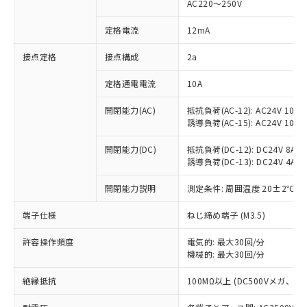
AC220～250V
対応済み：EU RoHS指令（10物質）の
非含有に対応した製品が提供可能な商品で
定格電流
12mA
す。
対応予定：EU RoHS指令（10物質）の非含
接点定格
接点構成
2a
ご利用条件
有に対応した製品に切り替える予定のある
定格通電電流
10A
商品です。
対応予定なし：EU RoHS指令（10物質）の
以下の条件をお読みいただき、同意のうえ
開閉能力(AC)
抵抗負荷(AC-12): AC24V 10A/A
非含有に非対応の商品で、対応品を出す予
誘導負荷(AC-15): AC24V 10A/AC
ご利用ください。
定はありません。
調査・確認中：EU RoHS指令（10物質）の
本サービスは、当社制御機器事業取扱
開閉能力(DC)
抵抗負荷(DC-12): DC24V 8A/DC
※1 中国RoHS○×表
非含有の対応状況を調査中または確認中の
誘導負荷(DC-13): DC24V 4A/DC
商品の当社在庫状況および標準価格
商品です。
(税抜)を提供させていただくもので
「○」：最大均質材料含有率が中国RoHSの
非該当品：ライセンス料など無形物で、有
開閉能力説明
測定条件: 周囲温度 20±2℃、
す。
基準値以下であることを示します。
害物質有無と関係のない商品です。
当社制御機器事業取扱商品の中には、
「×」：最大均質材料含有率が中国RoHSの
仕入先様の事情により、非含有部品として
端子仕様
ねじ締め端子 (M3.5)
本サービスの対象外となる商品もある
基準値を超えていることを示します。
いたものが、含有品と判明した場合などや
当社は、これら貴社製品のうち、外国
ことをご了承ください。
「－」：未確認です。当社販売部門へお問
許容操作頻度
電気的: 最大30回/分
むを得ず変更することがあります。
為替および外国貿易法に定める商品
在庫状況および標準価格照会結果は、
機械的: 最大30回/分
い合わせください。
（以下｢規制貨物等」という）を輸出
記載している更新日時点での社内デー
*EU RoHS指令（10物質）：
または国外への提供する場合は、日本
記
タに基づき作成されるものであり、閲
説明
絶縁抵抗
100MΩ以上 (DC500Vメガ、
鉛(Pb) 1000ppm以下、 水銀(Hg) 1000ppm以下、 カド
*中国RoHS10物質の基準値 (GB/T26572)：
国政府の輸出許可(または役務取引許
号
覧された時点での実際の在庫および標
ミウム(Cd) 100ppm以下、
Pb(鉛) :1000ppm、 Hg(水銀) : 1000ppm、 Cd(カドミウ
可)を取得するなどの必要な手続きを
六価クロム(Cr(Ⅵ)) 1000ppm以下、ポリ臭化ビフェニル
ム) : 100ppm、