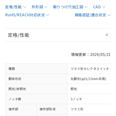
定格/性能
外形図
取りつけ穴加工図
CAD
RoHS/REACH対応状況
規格認証/適合状況
定格/性能
情報更新：2026/05/21
種類
ツマミ形セレクタスイッチ
胴体形状
丸胴形(φ22/25mm共用)
照光/非照光
照光
ノッチ数
3ノッチ
操作部
操作部形状
ツマミ形