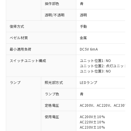
操作部色
青
透明/不透明
透明
復帰方式
手動
ベゼル材質
金属
最小適用負荷
DC5V 6mA
スイッチユニット構成
ユニット位置1: NO
ユニット位置2: 点灯ユニット
ユニット位置3: NO
ランプ
照光部方式
LEDランプ
ランプ色
青
定格電圧
AC200V、AC220V、AC230V、
使用電圧
AC200V±10%
AC220V±10%
※1 対応状況
AC230V±10%