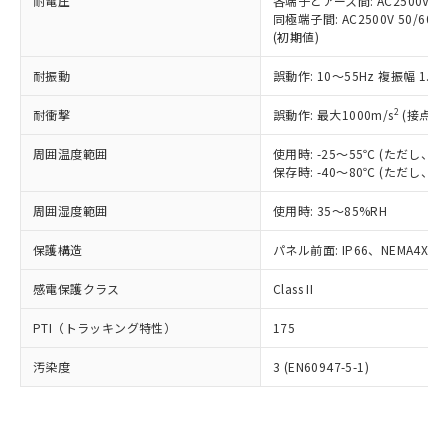
準価格とは異なる場合があることをご
耐電圧
各端子とアース間: AC2500V 50/
類(PBB) 1000ppm以下、ポリ臭化ジフェニルエーテル類
Cr(Ⅵ)(六価クロム) : 1000ppm、 PBBs(ポリ臭化ビフェ
とります。
同極端子間: AC2500V 50/60
了承ください。
(PBDE) 1000ppm以下、フタル酸ビス(2-エチルヘキシ
○
一定数以上の在庫あり
ニル類) : 1000ppm、 PBDEs(ポリ臭化ジフェニルエーテ
当社は規制貨物を破棄する場合は、完
(初期値)
ル) (DEHP)(別名：DOP) 1000ppm以下、フタル酸ブチ
正式な納期状況および標準価格はお客
ル類) : 1000ppm、
ルベンジル（BBP） 1000ppm以下、フタル酸ジブチル
全に破砕するなど、違法に輸出されな
DBP(フタル酸ジブチル) : 1000ppm、 DIBP(フタル酸ジ
様のお取引先、またはお客様担当のオ
（DBP） 1000ppm以下、フタル酸ジイソブチル
イソブチル) : 1000ppm、 BBP(フタル酸ブチルベンジ
△
一定数には満たないが在庫あり
耐振動
誤動作: 10～55Hz 複振幅 1.
いよう必要な手段を講じます。
ムロン制御機器販売店・当社販売員に
(DIBP) 1000ppm以下
ル) : 1000ppm、
当社は貴社製品を、核兵器、ミサイ
但し、RoHS指令で産業用監視および制御機器に対する
DEHP(フタル酸ビス(2-エチルヘキシル)) : 1000ppm
ご相談ください。
2
耐衝撃
適用除外項目は除く。
誤動作: 最大1000m/s
(接点開
ル、化学兵器、生物兵器またはその他
－
在庫なし(最新の在庫状況につ
オムロン制御機器販売店や当社販売拠
フタル酸エステル類の４物質については閾値を超える意
武器並びにこれらの製造装置等に一切
いては、お客様のお取引先、ま
図的な使用がないことを確認しています。
点は「
販売ネットワーク
」をご確認
周囲温度範囲
使用時: -25～55℃ (ただし
※2 環境保護使用期限
使用いたしません。
たはお客様担当のオムロン制御
ください。
保存時: -40～80℃ (ただし
当社は、貴社製品を第三者に販売する
機器販売店・当社販売員にご確
在庫状況および標準価格結果を当社の
※2 対応予定月
「ｅ」：有害物質（10物質）のすべてが基
場合は、上記1、2および3の内容を当
認ください)
事前の承諾なく第三者に漏洩または開
周囲湿度範囲
使用時: 35～85%RH
準値以下であることを示します。
該第三者に通知します。また当社は、
示しないようお願いします。
部品在庫の切り替え状況などにより、予定
「10」：通常の使用状況下において有害物
販売先および販売に係わる関係者が違
保護構造
パネル前面: IP66、NEMA4X, N
マイパーツ機能（部品リスト作成サー
空
受注生産機種、また在庫状況の
月が前後することがあります。
質が外部に漏えいし、環境に深刻な影響を
法に輸出するおそれがある場合は、取
ビス）をご利用いただくには、I-Web
白
情報を公開していない機種
及ぼさない年数を意味します。
り引きをいたしません。
感電保護クラス
Class II
メンバーズにご登録されている必要が
「－」：未確認です。当社販売部門へお問
あります。
い合わせください。
PTI（トラッキング特性）
175
お客様が当ウェブサイト上で当社にご
※3 非含有証明書ダウンロード
登録された部品リストについて、当社
汚染度
3 (EN60947-5-1)
および当社の共同利用者が、当社の製
下記の非含有証明書をダウンロードするこ
品・サービスに関するお客様との取
とができます。
合意する
キャンセル
引・商談に必要な範囲で利用すること
をご了承ください。