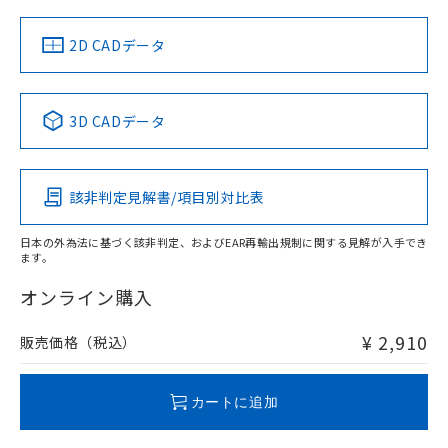
（イギリス
（ノルウェー
（フランス
（韓国
船舶規格）
船舶規格）
船舶規格）
船舶規格
中国 RoHS
注意事項・凡例
2D CADデータ
No
No
No
No
中国 RoHS表
※1 ※2
3D CADデータ
この製品の規格認証/適合状況ページへ
Pb
Hg
Cd
Cr(VI)
その他の認証はこちらのページからご検索ください
該非判定見解書/項目別対比表
O
O
O
O
日本の外為法に基づく該非判定、およびEAR再輸出規制に関する見解が入手でき
ます。
"対応済み"や非含有の記載がされた商品であっても、流通
在庫等で未対応品が混在する可能性があります。
オンライン購入
非含有品が必要な際は、弊社営業部門もしくは販売店へお
問い合わせください。
¥ 2,910
販売価格（税込）
この製品のRoHS/REACH対応状況ページへ
カートに追加