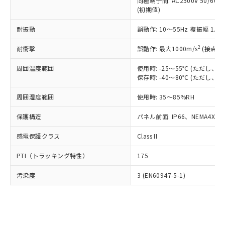
類(PBB) 1000ppm以下、ポリ臭化ジフェニルエーテル類
同極端子間: AC2500V 50/60
Cr(Ⅵ)(六価クロム) : 1000ppm、 PBBs(ポリ臭化ビフェ
とります。
了承ください。
(PBDE) 1000ppm以下、フタル酸ビス(2-エチルヘキシ
○
一定数以上の在庫あり
ニル類) : 1000ppm、 PBDEs(ポリ臭化ジフェニルエーテ
(初期値)
当社は規制貨物を破棄する場合は、完
ル) (DEHP)(別名：DOP) 1000ppm以下、フタル酸ブチ
正式な納期状況および標準価格はお客
ル類) : 1000ppm、
ルベンジル（BBP） 1000ppm以下、フタル酸ジブチル
全に破砕するなど、違法に輸出されな
DBP(フタル酸ジブチル) : 1000ppm、 DIBP(フタル酸ジ
様のお取引先、またはお客様担当のオ
耐振動
誤動作: 10～55Hz 複振幅 1.
（DBP） 1000ppm以下、フタル酸ジイソブチル
イソブチル) : 1000ppm、 BBP(フタル酸ブチルベンジ
△
一定数には満たないが在庫あり
いよう必要な手段を講じます。
ムロン制御機器販売店・当社販売員に
(DIBP) 1000ppm以下
ル) : 1000ppm、
当社は貴社製品を、核兵器、ミサイ
但し、RoHS指令で産業用監視および制御機器に対する
DEHP(フタル酸ビス(2-エチルヘキシル)) : 1000ppm
ご相談ください。
2
耐衝撃
誤動作: 最大1000m/s
(接点開
適用除外項目は除く。
ル、化学兵器、生物兵器またはその他
－
在庫なし(最新の在庫状況につ
オムロン制御機器販売店や当社販売拠
フタル酸エステル類の４物質については閾値を超える意
武器並びにこれらの製造装置等に一切
いては、お客様のお取引先、ま
周囲温度範囲
図的な使用がないことを確認しています。
使用時: -25～55℃ (ただし
点は「
販売ネットワーク
」をご確認
※2 環境保護使用期限
使用いたしません。
保存時: -40～80℃ (ただし
たはお客様担当のオムロン制御
ください。
当社は、貴社製品を第三者に販売する
機器販売店・当社販売員にご確
在庫状況および標準価格結果を当社の
※2 対応予定月
「ｅ」：有害物質（10物質）のすべてが基
周囲湿度範囲
使用時: 35～85%RH
場合は、上記1、2および3の内容を当
認ください)
事前の承諾なく第三者に漏洩または開
準値以下であることを示します。
該第三者に通知します。また当社は、
示しないようお願いします。
保護構造
パネル前面: IP66、NEMA4X, N
部品在庫の切り替え状況などにより、予定
「10」：通常の使用状況下において有害物
販売先および販売に係わる関係者が違
マイパーツ機能（部品リスト作成サー
空
受注生産機種、また在庫状況の
月が前後することがあります。
質が外部に漏えいし、環境に深刻な影響を
法に輸出するおそれがある場合は、取
ビス）をご利用いただくには、I-Web
白
情報を公開していない機種
感電保護クラス
Class II
及ぼさない年数を意味します。
り引きをいたしません。
メンバーズにご登録されている必要が
「－」：未確認です。当社販売部門へお問
あります。
PTI（トラッキング特性）
175
い合わせください。
お客様が当ウェブサイト上で当社にご
※3 非含有証明書ダウンロード
登録された部品リストについて、当社
汚染度
3 (EN60947-5-1)
および当社の共同利用者が、当社の製
下記の非含有証明書をダウンロードするこ
品・サービスに関するお客様との取
とができます。
合意する
キャンセル
引・商談に必要な範囲で利用すること
をご了承ください。
EU RoHS指令（10物質）の非含有証明書