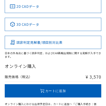
中国 RoHS
注意事項・凡例
2D CADデータ
中国 RoHS表
※1 ※2
3D CADデータ
Pb
Hg
Cd
Cr(VI)
該非判定見解書/項目別対比表
O
O
O
O
日本の外為法に基づく該非判定、およびEAR再輸出規制に関する見解が入手でき
ます。
"対応済み"や非含有の記載がされた商品であっても、流通
在庫等で未対応品が混在する可能性があります。
オンライン購入
非含有品が必要な際は、弊社営業部門もしくは販売店へお
問い合わせください。
¥ 3,570
販売価格（税込）
この製品のRoHS/REACH対応状況ページへ
カートに追加
オンライン購入における出荷予定日は、カートに追加～「ご購入手続き：価