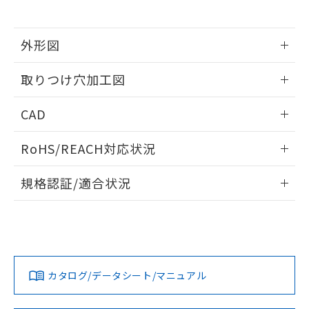
※当社の共同利用者とは、
"個人情報
51物質の非含有証明書（当社基準）
の共同利用に関して"
の「1.共同利
※本証明書は発行日時点で非含有を証明す
用者の範囲」に記載されている法人を
るもので、過去に遡って非含有を証明する
外形図
指します。
ものではありません。
情報更新：2026/05/21
また、RoHS指令のフタル酸エステル類４
取りつけ穴加工図
物質の対応では、対応完了までの期間は出
荷製品に未対応品が混在することから備考
情報更新：2026/05/21
CAD
欄に対応日を記載しておりました。
既に当社にて対応品への在庫切替を完了
ログイン/会員登録いただくと、CADデータをダウンロー
していることから、特段のことがない限
RoHS/REACH対応状況
ドすることができます。
り、2022年1月12日より割愛しておりま
す。
情報更新：2026/7/29
規格認証/適合状況
ログイン/会員登録
EU RoHS
注意事項・凡例
A22NW-3ML-TYA-P202-YDについての規格認証/適合状況に
ついては、「カスタマーサポートセンタ お客様相談室」また
は貴社担当オムロン営業員または販売店にお問い合わせくだ
対応状況
対応予定月
※1
※2
さい。
ダウンロードデータをご利用いただく前に、以下を必ずお読
みください。
カタログ/データシート/マニュアル
対応済み
ソフトウェアの使用条件
お問い合わせ