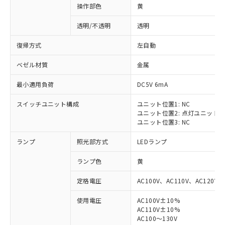
操作部色
黄
透明/不透明
透明
復帰方式
左自動
ベゼル材質
金属
最小適用負荷
DC5V 6mA
スイッチユニット構成
ユニット位置1: NC
ユニット位置2: 点灯ユニット
ユニット位置3: NC
ランプ
照光部方式
LEDランプ
ランプ色
黄
定格電圧
AC100V、AC110V、AC120V
使用電圧
AC100V±10%
※1 対応状況
AC110V±10%
AC100～130V