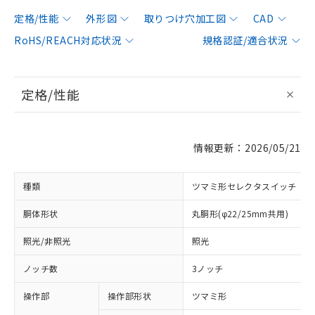
定格/性能
外形図
取りつけ穴加工図
CAD
RoHS/REACH対応状況
規格認証/適合状況
定格/性能
情報更新：2026/05/21
種類
ツマミ形セレクタスイッチ
胴体形状
丸胴形(φ22/25mm共用)
照光/非照光
照光
ノッチ数
3ノッチ
操作部
操作部形状
ツマミ形