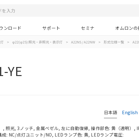
ウンロード
サポート
セミナ
オムロンの
示灯
>
φ22(φ25):照光・非照光・表示灯
>
A22NS / A22NW
>
形式仕様一覧
>
A22
1-YE
日本語
English
 照光, 3ノッチ, 金属ベゼル, 左に自動復帰, 操作部色: 黄（透明）, IP
成: NC/点灯ユニット/NO, LEDランプ色: 黄, LEDランプ電圧: