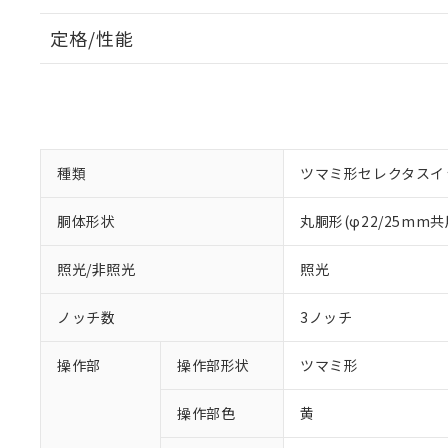
定格/性能
種類
ツマミ形セレクタスイ
胴体形状
丸胴形(φ22/25mm共
照光/非照光
照光
ノッチ数
3ノッチ
操作部
操作部形状
ツマミ形
操作部色
黄