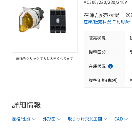
AC200/220/230/240V
在庫/販売状況
20
在庫/販売状況 ご利用条
販売状況
機種区分
画像をクリックすると大きくなります
在庫状況
標準価格(税別)
詳細情報
定格/性能
外形図
取りつけ穴加工図
CAD