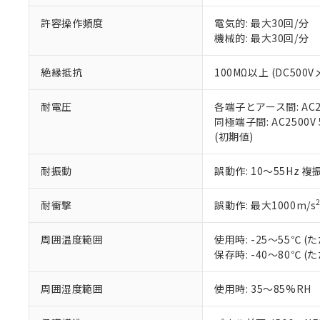
味します。
空
受注生産
お客様が当ウ
※3 非含有証明
「－」：未確認で
許容操作頻度
電気的: 最大30回/分
白
が、当社の製
機械的: 最大30回/分
さい。
下記の非含有証明
※当社の共同
絶縁抵抗
100MΩ以上 (DC5
いる法人を指
EU RoHS指令（
51物質の非含有証
※本証明書は発行
耐電圧
各端子とアース間: AC250
また、RoHS指
同極端子間: AC2500V
混在することから
(初期値)
既に当社にて対応
り割愛しておりま
耐振動
誤動作: 10～55Hz 複
耐衝撃
誤動作: 最大1000m/s
周囲温度範囲
使用時: -25～55℃
保存時: -40～80℃
周囲湿度範囲
使用時: 35～85%RH