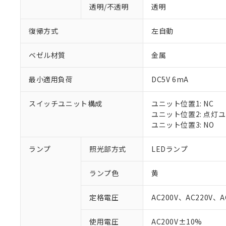
透明/不透明
透明
復帰方式
左自動
ベゼル材質
金属
最小適用負荷
DC5V 6mA
スイッチユニット構成
ユニット位置1: NC
ユニット位置2: 点灯
ユニット位置3: NO
ランプ
照光部方式
LEDランプ
ランプ色
黄
定格電圧
AC200V、AC220V、A
※1 対応状況
使用電圧
AC200V±10%