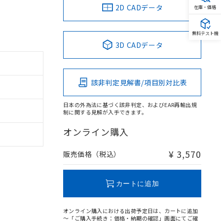
2D CADデータ
在庫・価格
無料テスト機
3D CADデータ
該非判定見解書/項目別対比表
日本の外為法に基づく該非判定、およびEAR再輸出規
制に関する見解が入手できます。
オンライン購入
¥ 3,570
販売価格（税込）
カートに追加
オンライン購入における出荷予定日は、カートに追加
～「ご購入手続き：価格・納期の確認」画面にてご確