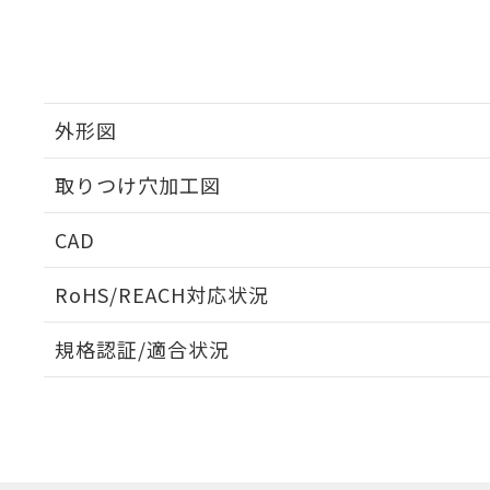
外形図
取りつけ穴加工図
CAD
ログイン/会員登録いただくと、CADデータをダウンロ
RoHS/REACH対応状況
規格認証/適合状況
EU RoHS
注意事項・凡例
A22NW-3ML-TYA-P201-YEについての規格認証/適
業員または販売店にお問い合わせください。
ダウンロードデータをご利用いただく前に、以下を必ずお読
対応状況
対応予定月
※1
※2
ソフトウェアの使用条件