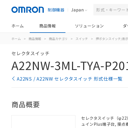
制御機器
Japan
ホーム
商品情報
ソリューション
ダ
ホーム
>
商品情報
>
商品カテゴリ
>
スイッチ
>
押ボタンスイッチ/表
セレクタスイッチ
A22NW-3ML-TYA-P20
A22NS / A22NW セレクタスイッチ 形式仕様一覧
商品概要
セレクタスイッチ（φ22）,
ュインPlus端子台, 接点構