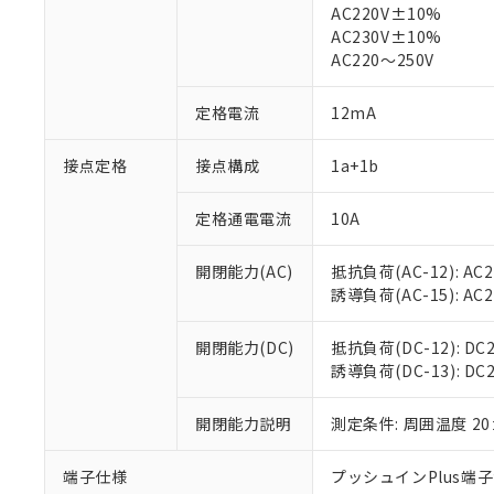
AC220V±10%
対応済み：EU
AC230V±10%
対応予定：EU R
AC220～250V
対応予定なし：EU
調査・確認中：EU
ご利用条件
定格電流
12mA
非該当品：ライセ
※1 中国RoHS
仕入先様の事情に
接点定格
接点構成
1a+1b
があります。
以下の条件をお読
「○」：最大均質
「×」：最大均質
本サービスは
当社は、これ
*EU RoHS指令（10物
定格通電電流
10A
「－」：未確認で
鉛(Pb) 1000ppm以下、
くものです。
う）を輸出ま
記
説明
六価クロム(Cr(Ⅵ)) 1
当社制御機器
などの必要な
フタル酸ビス(2-エチルヘ
開閉能力(AC)
抵抗負荷(AC-12): AC24
号
*中国RoHS10物質の基準値 
ル（DBP） 1000ppm
在庫状況およ
当社は規制貨
Pb(鉛) :1000ppm、 Hg
誘導負荷(AC-15): AC24V
但し、RoHS指令で産
のであり、閲
ます。
Cr(Ⅵ)(六価クロム) : 
フタル酸エステル類の４
○
一定数以
DBP(フタル酸ジブチル) :
い。
当社は貴社製
DEHP(フタル酸ビス(2-エ
開閉能力(DC)
抵抗負荷(DC-12): DC24
正式な納期状
置等に一切使
誘導負荷(DC-13): DC24
当社販売員に
※2 対応予定月
△
一定数に
当社は、貴社
オムロン制御
また当社は、
※2 環境保護使
在庫状況およ
開閉能力説明
測定条件: 周囲温度 2
部品在庫の切り替
たしません。
－
在庫なし
す。
「ｅ」：有害物質
機器販売
マイパーツ機
「10」：通常の
端子仕様
プッシュインPlus端
ている必要が