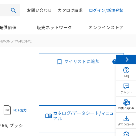
お問い合わせ
カタログ請求
ログイン/新規登録
検索
提供価値
販売ネットワーク
オンラインストア
NW-3ML-TYA-P201-YE
マイリストに追加
FAQ
チャット
お問い合わせ
PDF出力
カタログ/データシート/マニュ
アル
66, プッシ
ダウンロード