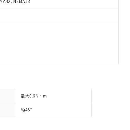
A4X, NEMA13
最大0.6N・m
約45°