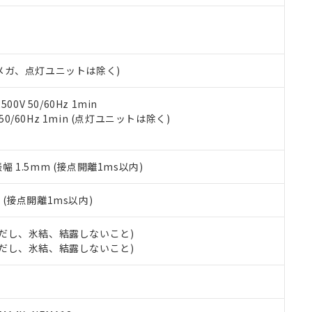
機種、また在庫状況の情報を公開していない機種
ェブサイト上で当社にご登録された部品リストについて、当社およ
書ダウンロード
す。当社販売部門へお問い合わせください。
品・サービスに関するお客様との取引・商談に必要な範囲で利用す
合意する
キャンセル
書をダウンロードすることができます。
利用者とは、
"個人情報の共同利用に関して"
の「1.共同利用者の
00Vメガ、点灯ユニットは除く)
します。
10物質）の非含有証明書
明書（当社基準）
日時点で非含有を証明するもので、過去に遡って非含有を証明するも
0V 50/60Hz 1min
令のフタル酸エステル類４物質の対応では、対応完了までの期間は出
 50/60Hz 1min (点灯ユニットは除く)
備考欄に対応日を記載しておりました。
品への在庫切替を完了していることから、特段のことがない限り、20
す。
振幅 1.5mm (接点開離1ms以内)
2
(接点開離1ms以内)
 (ただし、氷結、結露しないこと)
 (ただし、氷結、結露しないこと)