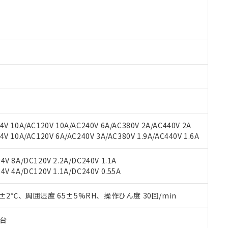
 RoHS指令（10物質）の非含有に対応した製品が提供可能な商品です
oHS指令（10物質）の非含有に対応した製品に切り替える予定のある
 RoHS指令（10物質）の非含有に非対応の商品で、対応品を出す予
 RoHS指令（10物質）の非含有の対応状況を調査中または確認中の
ンス料など無形物で、有害物質有無と関係のない商品です。
○×表
より、非含有部品としていたものが、含有品と判明した場合などやむ
みいただき、同意のうえご利用ください。
材料含有率が中国RoHSの基準値以下であることを示します。
材料含有率が中国RoHSの基準値を超えていることを示します。
、当社制御機器事業取扱商品の当社在庫状況および標準価格(税抜)
ら貴社製品のうち、外国為替および外国貿易法に定める商品（以下｢
質）：
す。当社販売部門へお問い合わせください。
 水銀(Hg) 1000ppm以下、 カドミウム(Cd) 100ppm以下、
たは国外への提供する場合は、日本国政府の輸出許可(または役務取
000ppm以下、ポリ臭化ビフェニル類(PBB) 1000ppm以下、ポリ臭化ジフェニルエーテル類(P
事業取扱商品の中には、本サービスの対象外となる商品もあること
手続きをとります。
キシル) (DEHP)(別名：DOP) 1000ppm以下、フタル酸ブチルベンジル（BBP） 100
V 10A/AC120V 10A/AC240V 6A/AC380V 2A/AC440V 2A
(GB/T26572)：
以下、フタル酸ジイソブチル (DIBP) 1000ppm以下
び標準価格照会結果は、記載している更新日時点での社内データに
物を破棄する場合は、完全に破砕するなど、違法に輸出されないよ
(水銀) : 1000ppm、 Cd(カドミウム) : 100ppm、
 10A/AC120V 6A/AC240V 3A/AC380V 1.9A/AC440V 1.6A
業用監視および制御機器に対する適用除外項目は除く。
覧された時点での実際の在庫および標準価格とは異なる場合がある
1000ppm、 PBBs(ポリ臭化ビフェニル類) : 1000ppm、 PBDEs(ポリ臭化ジフェニルエーテル類
物質については閾値を超える意図的な使用がないことを確認しています。
上の在庫あり
 1000ppm、 DIBP(フタル酸ジイソブチル) : 1000ppm、 BBP(フタル酸ブチルベンジル) :
品を、核兵器、ミサイル、化学兵器、生物兵器またはその他武器並
チルヘキシル)) : 1000ppm
V 8A/DC120V 2.2A/DC240V 1.1A
況および標準価格はお客様のお取引先、またはお客様担当のオムロ
用いたしません。
V 4A/DC120V 1.1A/DC240V 0.55A
ご相談ください。
は満たないが在庫あり
製品を第三者に販売する場合は、上記1、2および3の内容を当該第
機器販売店や当社販売拠点は「
販売ネットワーク
」をご確認くだ
販売先および販売に係わる関係者が違法に輸出するおそれがある場
用期限
び標準価格結果を当社の事前の承諾なく第三者に漏洩または開示し
0±2℃、周囲湿度 65±5%RH、操作ひん度 30回/min
え状況などにより、予定月が前後することがあります。
(最新の在庫状況については、お客様のお取引先、またはお客様担当
（10物質）のすべてが基準値以下であることを示します。
店・当社販売員にご確認ください)
能（部品リスト作成サービス）をご利用いただくには、I-Webメン
使用状況下において有害物質が外部に漏えいし、環境に深刻な影響を
子台
あります。