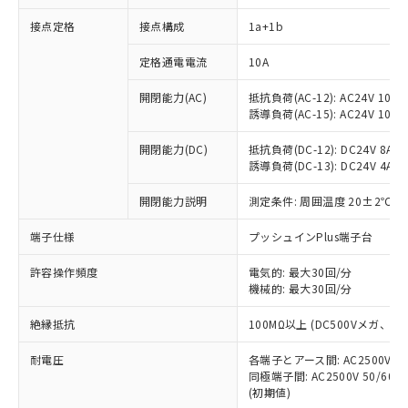
接点定格
接点構成
1a+1b
※1 対応状況
定格通電電流
10A
対応済み：EU RoHS指令（10物質）の
開閉能力(AC)
抵抗負荷(AC-12): AC24V 10A/A
非含有に対応した製品が提供可能な商品で
誘導負荷(AC-15): AC24V 10A/AC
す。
対応予定：EU RoHS指令（10物質）の非含
開閉能力(DC)
抵抗負荷(DC-12): DC24V 8A/DC
ご利用条件
有に対応した製品に切り替える予定のある
誘導負荷(DC-13): DC24V 4A/DC
商品です。
対応予定なし：EU RoHS指令（10物質）の
開閉能力説明
測定条件: 周囲温度 20±2℃、
以下の条件をお読みいただき、同意のうえ
非含有に非対応の商品で、対応品を出す予
ご利用ください。
端子仕様
プッシュインPlus端子台
定はありません。
調査・確認中：EU RoHS指令（10物質）の
本サービスは、当社制御機器事業取扱
※1 中国RoHS○×表
許容操作頻度
電気的: 最大30回/分
非含有の対応状況を調査中または確認中の
商品の当社在庫状況および標準価格
機械的: 最大30回/分
商品です。
(税抜)を提供させていただくもので
「○」：最大均質材料含有率が中国RoHSの
非該当品：ライセンス料など無形物で、有
す。
絶縁抵抗
100MΩ以上 (DC500Vメガ、
基準値以下であることを示します。
害物質有無と関係のない商品です。
当社制御機器事業取扱商品の中には、
「×」：最大均質材料含有率が中国RoHSの
仕入先様の事情により、非含有部品として
耐電圧
各端子とアース間: AC2500V 50/
本サービスの対象外となる商品もある
基準値を超えていることを示します。
いたものが、含有品と判明した場合などや
当社は、これら貴社製品のうち、外国
同極端子間: AC2500V 50/60
ことをご了承ください。
「－」：未確認です。当社販売部門へお問
むを得ず変更することがあります。
(初期値)
為替および外国貿易法に定める商品
在庫状況および標準価格照会結果は、
い合わせください。