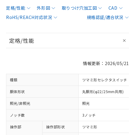
定格/性能
外形図
取りつけ穴加工図
CAD
RoHS/REACH対応状況
規格認証/適合状況
定格/性能
情報更新：2026/05/21
種類
ツマミ形セレクタスイッチ
胴体形状
丸胴形(φ22/25mm共用)
照光/非照光
照光
ノッチ数
3ノッチ
操作部
操作部形状
ツマミ形