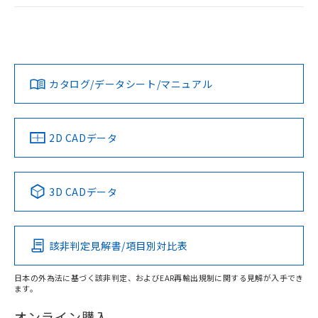
ログイン/会員登録
EU RoHS
注意事項・凡例
A22NW-3ML-TYA-P102-YCについての規格認証/適合状況につ
いては、「カスタマーサポートセンタ お客様相談室」または
貴社担当オムロン営業員または販売店にお問い合わせくださ
対応状況
対応予定月
※1
※2
い。
ダウンロードデータをご利用いただく前に、以下を必ずお読
みください。
カタログ/データシート/マニュアル
対応済み
ソフトウェアの使用条件
お問い合わせ
中国 RoHS
注意事項・凡例
2D CADデータ
中国 RoHS表
※1 ※2
3D CADデータ
Pb
Hg
Cd
Cr(VI)
該非判定見解書/項目別対比表
X
O
O
O
日本の外為法に基づく該非判定、およびEAR再輸出規制に関する見解が入手でき
ます。
"対応済み"や非含有の記載がされた商品であっても、流通
在庫等で未対応品が混在する可能性があります。
オンライン購入