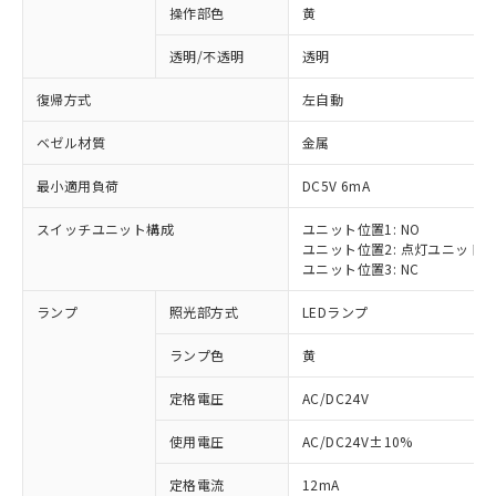
操作部色
黄
透明/不透明
透明
復帰方式
左自動
ベゼル材質
金属
最小適用負荷
DC5V 6mA
スイッチユニット構成
ユニット位置1: NO
ユニット位置2: 点灯ユニット
ユニット位置3: NC
ランプ
照光部方式
LEDランプ
ランプ色
黄
定格電圧
AC/DC24V
使用電圧
AC/DC24V±10%
定格電流
12mA