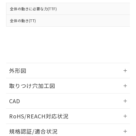
および当社の共同利用者が、当社の製
下記の非含有証明書をダウンロードするこ
品・サービスに関するお客様との取
全体の動きに必要な力(TTF)
とができます。
合意する
キャンセル
引・商談に必要な範囲で利用すること
をご了承ください。
全体の動き(TT)
EU RoHS指令（10物質）の非含有証明書
※当社の共同利用者とは、
"個人情報
51物質の非含有証明書（当社基準）
の共同利用に関して"
の「1.共同利
※本証明書は発行日時点で非含有を証明す
用者の範囲」に記載されている法人を
るもので、過去に遡って非含有を証明する
指します。
ものではありません。
また、RoHS指令のフタル酸エステル類４
物質の対応では、対応完了までの期間は出
荷製品に未対応品が混在することから備考
外形図
欄に対応日を記載しておりました。
情報更新：2026/05/21
既に当社にて対応品への在庫切替を完了
取りつけ穴加工図
していることから、特段のことがない限
り、2022年1月12日より割愛しておりま
情報更新：2026/05/21
CAD
す。
ログイン/会員登録いただくと、CADデータをダウンロー
RoHS/REACH対応状況
ドすることができます。
情報更新：2026/7/29
規格認証/適合状況