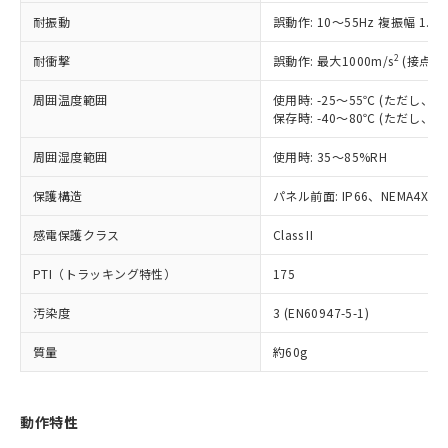
（以下｢規制貨物等」という）を輸出
記載している更新日時点での社内デー
耐振動
誤動作: 10～55Hz 複振幅 1.
*EU RoHS指令（10物質）：
または国外への提供する場合は、日本
記
タに基づき作成されるものであり、閲
説明
鉛(Pb) 1000ppm以下、 水銀(Hg) 1000ppm以下、 カド
*中国RoHS10物質の基準値 (GB/T26572)：
国政府の輸出許可(または役務取引許
号
覧された時点での実際の在庫および標
ミウム(Cd) 100ppm以下、
Pb(鉛) :1000ppm、 Hg(水銀) : 1000ppm、 Cd(カドミウ
2
耐衝撃
誤動作: 最大1000m/s
(接点開
可)を取得するなどの必要な手続きを
六価クロム(Cr(Ⅵ)) 1000ppm以下、ポリ臭化ビフェニル
ム) : 100ppm、
準価格とは異なる場合があることをご
類(PBB) 1000ppm以下、ポリ臭化ジフェニルエーテル類
Cr(Ⅵ)(六価クロム) : 1000ppm、 PBBs(ポリ臭化ビフェ
とります。
了承ください。
(PBDE) 1000ppm以下、フタル酸ビス(2-エチルヘキシ
周囲温度範囲
使用時: -25～55℃ (ただし
○
一定数以上の在庫あり
ニル類) : 1000ppm、 PBDEs(ポリ臭化ジフェニルエーテ
当社は規制貨物を破棄する場合は、完
ル) (DEHP)(別名：DOP) 1000ppm以下、フタル酸ブチ
正式な納期状況および標準価格はお客
ル類) : 1000ppm、
保存時: -40～80℃ (ただし
ルベンジル（BBP） 1000ppm以下、フタル酸ジブチル
全に破砕するなど、違法に輸出されな
DBP(フタル酸ジブチル) : 1000ppm、 DIBP(フタル酸ジ
様のお取引先、またはお客様担当のオ
（DBP） 1000ppm以下、フタル酸ジイソブチル
イソブチル) : 1000ppm、 BBP(フタル酸ブチルベンジ
△
一定数には満たないが在庫あり
いよう必要な手段を講じます。
周囲湿度範囲
使用時: 35～85%RH
ムロン制御機器販売店・当社販売員に
(DIBP) 1000ppm以下
ル) : 1000ppm、
当社は貴社製品を、核兵器、ミサイ
但し、RoHS指令で産業用監視および制御機器に対する
DEHP(フタル酸ビス(2-エチルヘキシル)) : 1000ppm
ご相談ください。
適用除外項目は除く。
ル、化学兵器、生物兵器またはその他
保護構造
パネル前面: IP66、NEMA4X, N
－
在庫なし(最新の在庫状況につ
オムロン制御機器販売店や当社販売拠
フタル酸エステル類の４物質については閾値を超える意
武器並びにこれらの製造装置等に一切
いては、お客様のお取引先、ま
図的な使用がないことを確認しています。
点は「
販売ネットワーク
」をご確認
※2 環境保護使用期限
感電保護クラス
Class II
使用いたしません。
たはお客様担当のオムロン制御
ください。
当社は、貴社製品を第三者に販売する
機器販売店・当社販売員にご確
在庫状況および標準価格結果を当社の
PTI（トラッキング特性）
175
※2 対応予定月
「ｅ」：有害物質（10物質）のすべてが基
場合は、上記1、2および3の内容を当
認ください)
事前の承諾なく第三者に漏洩または開
準値以下であることを示します。
該第三者に通知します。また当社は、
示しないようお願いします。
汚染度
3 (EN60947-5-1)
部品在庫の切り替え状況などにより、予定
「10」：通常の使用状況下において有害物
販売先および販売に係わる関係者が違
マイパーツ機能（部品リスト作成サー
空
受注生産機種、また在庫状況の
月が前後することがあります。
質が外部に漏えいし、環境に深刻な影響を
法に輸出するおそれがある場合は、取
ビス）をご利用いただくには、I-Web
白
情報を公開していない機種
質量
約60g
及ぼさない年数を意味します。
り引きをいたしません。
メンバーズにご登録されている必要が
「－」：未確認です。当社販売部門へお問
あります。
い合わせください。
お客様が当ウェブサイト上で当社にご
動作特性
※3 非含有証明書ダウンロード
登録された部品リストについて、当社