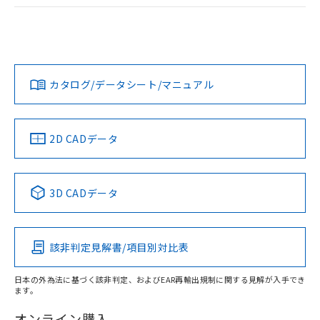
ログイン/会員登録
EU RoHS
注意事項・凡例
UL認証
CSA認証
CEマーキング
Yes
Yes
Yes
対応状況
対応予定月
※1
※2
ダウンロードデータをご利用いただく前に、以下を必ずお読
みください。
カタログ/データシート/マニュアル
対応済み
ソフトウェアの使用条件
LR型式承認
DNV型式承認
BV型式承認
KR型式承
（イギリス
（ノルウェー
（フランス
（韓国
船舶規格）
船舶規格）
船舶規格）
船舶規格
中国 RoHS
注意事項・凡例
2D CADデータ
No
No
No
No
中国 RoHS表
※1 ※2
3D CADデータ
この製品の規格認証/適合状況ページへ
Pb
Hg
Cd
Cr(VI)
その他の認証はこちらのページからご検索ください
該非判定見解書/項目別対比表
X
O
O
O
日本の外為法に基づく該非判定、およびEAR再輸出規制に関する見解が入手でき
ます。
"対応済み"や非含有の記載がされた商品であっても、流通
在庫等で未対応品が混在する可能性があります。
オンライン購入