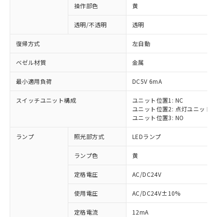
操作部色
黄
透明/不透明
透明
復帰方式
左自動
ベゼル材質
金属
最小適用負荷
DC5V 6mA
スイッチユニット構成
ユニット位置1: NC
ユニット位置2: 点灯ユニット
ユニット位置3: NO
ランプ
照光部方式
LEDランプ
ランプ色
黄
定格電圧
AC/DC24V
使用電圧
AC/DC24V±10%
定格電流
12mA