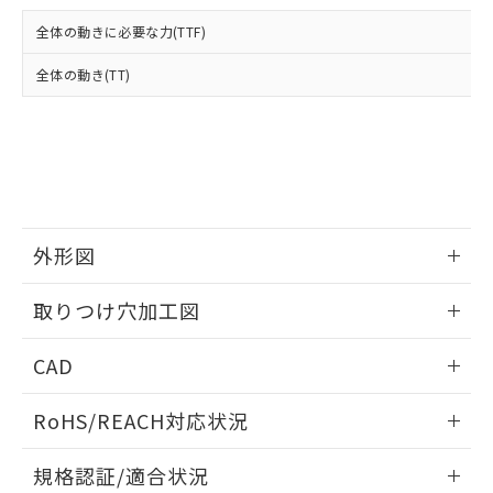
および当社の共同利用者が、当社の製
下記の非含有証明書をダウンロードするこ
品・サービスに関するお客様との取
全体の動きに必要な力(TTF)
とができます。
合意する
キャンセル
引・商談に必要な範囲で利用すること
をご了承ください。
全体の動き(TT)
EU RoHS指令（10物質）の非含有証明書
※当社の共同利用者とは、
"個人情報
51物質の非含有証明書（当社基準）
の共同利用に関して"
の「1.共同利
※本証明書は発行日時点で非含有を証明す
用者の範囲」に記載されている法人を
るもので、過去に遡って非含有を証明する
指します。
ものではありません。
また、RoHS指令のフタル酸エステル類４
物質の対応では、対応完了までの期間は出
荷製品に未対応品が混在することから備考
外形図
欄に対応日を記載しておりました。
情報更新：2026/05/21
既に当社にて対応品への在庫切替を完了
取りつけ穴加工図
していることから、特段のことがない限
り、2022年1月12日より割愛しておりま
情報更新：2026/05/21
CAD
す。
ログイン/会員登録いただくと、CADデータをダウンロー
RoHS/REACH対応状況
ドすることができます。
情報更新：2026/7/29
規格認証/適合状況