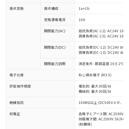
接点定格
接点構成
1a+1b
※1 対応状況
定格通電電流
10A
対応済み：EU RoHS指令（10物質）の
開閉能力(AC)
抵抗負荷(AC-12): AC24V 10A/A
非含有に対応した製品が提供可能な商品で
誘導負荷(AC-15): AC24V 10A/AC
す。
対応予定：EU RoHS指令（10物質）の非含
開閉能力(DC)
抵抗負荷(DC-12): DC24V 8A/DC
ご利用条件
有に対応した製品に切り替える予定のある
誘導負荷(DC-13): DC24V 4A/DC
商品です。
対応予定なし：EU RoHS指令（10物質）の
開閉能力説明
測定条件: 周囲温度 20±2℃、
以下の条件をお読みいただき、同意のうえ
非含有に非対応の商品で、対応品を出す予
ご利用ください。
端子仕様
ねじ締め端子 (M3.5)
定はありません。
調査・確認中：EU RoHS指令（10物質）の
本サービスは、当社制御機器事業取扱
※1 中国RoHS○×表
許容操作頻度
電気的: 最大30回/分
非含有の対応状況を調査中または確認中の
商品の当社在庫状況および標準価格
機械的: 最大30回/分
商品です。
(税抜)を提供させていただくもので
「○」：最大均質材料含有率が中国RoHSの
非該当品：ライセンス料など無形物で、有
す。
絶縁抵抗
100MΩ以上 (DC500Vメガ、
基準値以下であることを示します。
害物質有無と関係のない商品です。
当社制御機器事業取扱商品の中には、
「×」：最大均質材料含有率が中国RoHSの
仕入先様の事情により、非含有部品として
耐電圧
各端子とアース間: AC2500V 50/
本サービスの対象外となる商品もある
基準値を超えていることを示します。
いたものが、含有品と判明した場合などや
当社は、これら貴社製品のうち、外国
同極端子間: AC2500V 50/60
ことをご了承ください。
「－」：未確認です。当社販売部門へお問
むを得ず変更することがあります。
(初期値)
為替および外国貿易法に定める商品
在庫状況および標準価格照会結果は、
い合わせください。