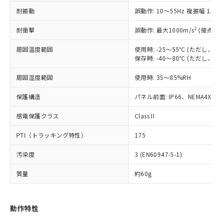
（以下｢規制貨物等」という）を輸出
記載している更新日時点での社内デー
耐振動
誤動作: 10～55Hz 複振幅 1.
*EU RoHS指令（10物質）：
または国外への提供する場合は、日本
記
タに基づき作成されるものであり、閲
説明
鉛(Pb) 1000ppm以下、 水銀(Hg) 1000ppm以下、 カド
*中国RoHS10物質の基準値 (GB/T26572)：
国政府の輸出許可(または役務取引許
号
覧された時点での実際の在庫および標
ミウム(Cd) 100ppm以下、
Pb(鉛) :1000ppm、 Hg(水銀) : 1000ppm、 Cd(カドミウ
2
耐衝撃
誤動作: 最大1000m/s
(接点開
可)を取得するなどの必要な手続きを
六価クロム(Cr(Ⅵ)) 1000ppm以下、ポリ臭化ビフェニル
ム) : 100ppm、
準価格とは異なる場合があることをご
類(PBB) 1000ppm以下、ポリ臭化ジフェニルエーテル類
Cr(Ⅵ)(六価クロム) : 1000ppm、 PBBs(ポリ臭化ビフェ
とります。
了承ください。
(PBDE) 1000ppm以下、フタル酸ビス(2-エチルヘキシ
周囲温度範囲
使用時: -25～55℃ (ただし
○
一定数以上の在庫あり
ニル類) : 1000ppm、 PBDEs(ポリ臭化ジフェニルエーテ
当社は規制貨物を破棄する場合は、完
ル) (DEHP)(別名：DOP) 1000ppm以下、フタル酸ブチ
正式な納期状況および標準価格はお客
ル類) : 1000ppm、
保存時: -40～80℃ (ただし
ルベンジル（BBP） 1000ppm以下、フタル酸ジブチル
全に破砕するなど、違法に輸出されな
DBP(フタル酸ジブチル) : 1000ppm、 DIBP(フタル酸ジ
様のお取引先、またはお客様担当のオ
（DBP） 1000ppm以下、フタル酸ジイソブチル
イソブチル) : 1000ppm、 BBP(フタル酸ブチルベンジ
△
一定数には満たないが在庫あり
いよう必要な手段を講じます。
周囲湿度範囲
使用時: 35～85%RH
ムロン制御機器販売店・当社販売員に
(DIBP) 1000ppm以下
ル) : 1000ppm、
当社は貴社製品を、核兵器、ミサイ
但し、RoHS指令で産業用監視および制御機器に対する
DEHP(フタル酸ビス(2-エチルヘキシル)) : 1000ppm
ご相談ください。
適用除外項目は除く。
ル、化学兵器、生物兵器またはその他
保護構造
パネル前面: IP66、NEMA4X, N
－
在庫なし(最新の在庫状況につ
オムロン制御機器販売店や当社販売拠
フタル酸エステル類の４物質については閾値を超える意
武器並びにこれらの製造装置等に一切
いては、お客様のお取引先、ま
図的な使用がないことを確認しています。
点は「
販売ネットワーク
」をご確認
※2 環境保護使用期限
感電保護クラス
Class II
使用いたしません。
たはお客様担当のオムロン制御
ください。
当社は、貴社製品を第三者に販売する
機器販売店・当社販売員にご確
在庫状況および標準価格結果を当社の
PTI（トラッキング特性）
175
※2 対応予定月
「ｅ」：有害物質（10物質）のすべてが基
場合は、上記1、2および3の内容を当
認ください)
事前の承諾なく第三者に漏洩または開
準値以下であることを示します。
該第三者に通知します。また当社は、
示しないようお願いします。
汚染度
3 (EN60947-5-1)
部品在庫の切り替え状況などにより、予定
「10」：通常の使用状況下において有害物
販売先および販売に係わる関係者が違
マイパーツ機能（部品リスト作成サー
空
受注生産機種、また在庫状況の
月が前後することがあります。
質が外部に漏えいし、環境に深刻な影響を
法に輸出するおそれがある場合は、取
ビス）をご利用いただくには、I-Web
白
情報を公開していない機種
質量
約60g
及ぼさない年数を意味します。
り引きをいたしません。
メンバーズにご登録されている必要が
「－」：未確認です。当社販売部門へお問
あります。
い合わせください。
お客様が当ウェブサイト上で当社にご
動作特性
※3 非含有証明書ダウンロード
登録された部品リストについて、当社