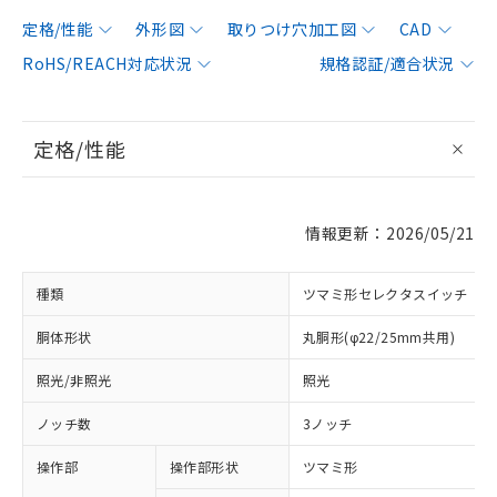
定格/性能
外形図
取りつけ穴加工図
CAD
RoHS/REACH対応状況
規格認証/適合状況
定格/性能
情報更新：2026/05/21
種類
ツマミ形セレクタスイッチ
胴体形状
丸胴形(φ22/25mm共用)
照光/非照光
照光
ノッチ数
3ノッチ
操作部
操作部形状
ツマミ形