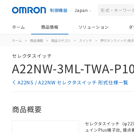
制御機器
Japan
ホーム
商品情報
ソリューション
ダ
ホーム
>
商品情報
>
商品カテゴリ
>
スイッチ
>
押ボタンスイッチ/表
セレクタスイッチ
A22NW-3ML-TWA-P10
A22NS / A22NW セレクタスイッチ 形式仕様一覧
商品概要
セレクタスイッチ（φ22）,
ュインPlus端子台, 接点構