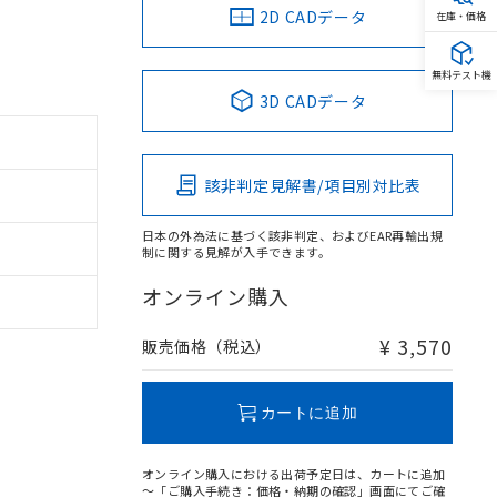
2D CADデータ
在庫・価格
無料テスト機
3D CADデータ
該非判定見解書/項目別対比表
日本の外為法に基づく該非判定、およびEAR再輸出規
制に関する見解が入手できます。
オンライン購入
¥ 3,570
販売価格（税込）
カートに追加
オンライン購入における出荷予定日は、カートに追加
～「ご購入手続き：価格・納期の確認」画面にてご確