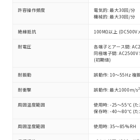
味します。
空
受注生産
お客様が当ウ
※3 非含有証明
「－」：未確認で
許容操作頻度
電気的: 最大30回/分
白
が、当社の製
機械的: 最大30回/分
さい。
下記の非含有証明
※当社の共同
絶縁抵抗
100MΩ以上 (DC5
いる法人を指
EU RoHS指令（
51物質の非含有証
※本証明書は発行
耐電圧
各端子とアース間: AC250
また、RoHS指
同極端子間: AC2500V
混在することから
(初期値)
既に当社にて対応
り割愛しておりま
耐振動
誤動作: 10～55Hz 複
耐衝撃
誤動作: 最大1000m/s
周囲温度範囲
使用時: -25～55℃
保存時: -40～80℃
周囲湿度範囲
使用時: 35～85%RH