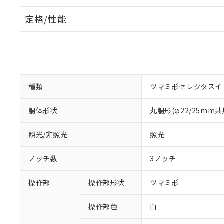
定格/性能
種類
ツマミ形セレクタスイ
胴体形状
丸胴形(φ22/25mm共
照光/非照光
照光
ノッチ数
3ノッチ
操作部
操作部形状
ツマミ形
操作部色
白