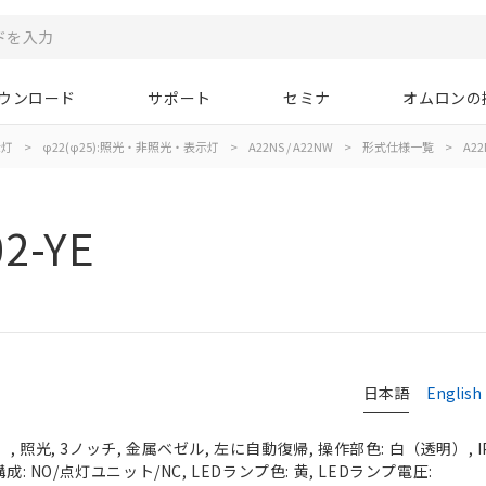
ウンロード
サポート
セミナ
オムロンの
示灯
>
φ22(φ25):照光・非照光・表示灯
>
A22NS / A22NW
>
形式仕様一覧
>
A22
2-YE
日本語
English
 照光, 3ノッチ, 金属ベゼル, 左に自動復帰, 操作部色: 白（透明）, IP
成: NO/点灯ユニット/NC, LEDランプ色: 黄, LEDランプ電圧: