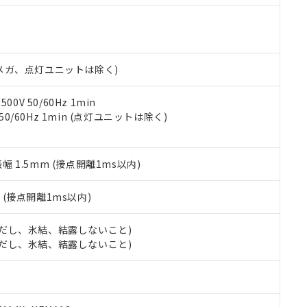
機種、また在庫状況の情報を公開していない機種
ェブサイト上で当社にご登録された部品リストについて、当社およ
書ダウンロード
す。当社販売部門へお問い合わせください。
品・サービスに関するお客様との取引・商談に必要な範囲で利用す
合意する
キャンセル
書をダウンロードすることができます。
利用者とは、
"個人情報の共同利用に関して"
の「1.共同利用者の
00Vメガ、点灯ユニットは除く)
します。
10物質）の非含有証明書
明書（当社基準）
日時点で非含有を証明するもので、過去に遡って非含有を証明するも
0V 50/60Hz 1min
令のフタル酸エステル類４物質の対応では、対応完了までの期間は出
 50/60Hz 1min (点灯ユニットは除く)
備考欄に対応日を記載しておりました。
品への在庫切替を完了していることから、特段のことがない限り、20
す。
振幅 1.5mm (接点開離1ms以内)
2
(接点開離1ms以内)
 (ただし、氷結、結露しないこと)
 (ただし、氷結、結露しないこと)