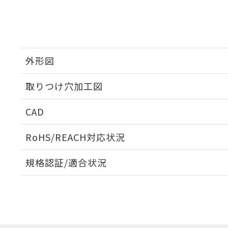
外形図
取りつけ穴加工図
CAD
ログイン/会員登録いただくと、CADデータをダウンロ
RoHS/REACH対応状況
規格認証/適合状況
EU RoHS
注意事項・凡例
A22NW-3ML-TWA-P102-YEについての規格認証/適
業員または販売店にお問い合わせください。
ダウンロードデータをご利用いただく前に、以下を必ずお読
対応状況
対応予定月
※1
※2
ソフトウェアの使用条件