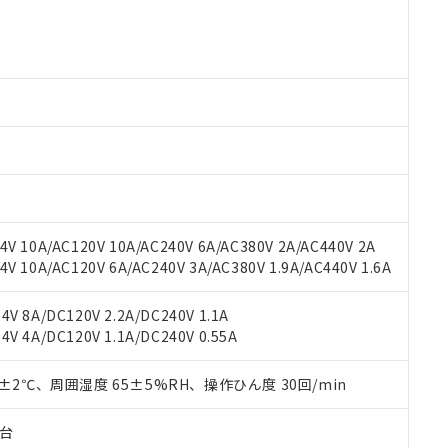
 RoHS指令（10物質）の非含有に対応した製品が提供可能な商品です
oHS指令（10物質）の非含有に対応した製品に切り替える予定のある
 RoHS指令（10物質）の非含有に非対応の商品で、対応品を出す予
 RoHS指令（10物質）の非含有の対応状況を調査中または確認中の
ンス料など無形物で、有害物質有無と関係のない商品です。
○×表
より、非含有部品としていたものが、含有品と判明した場合などやむ
みいただき、同意のうえご利用ください。
材料含有率が中国RoHSの基準値以下であることを示します。
材料含有率が中国RoHSの基準値を超えていることを示します。
、当社制御機器事業取扱商品の当社在庫状況および標準価格(税抜)
ら貴社製品のうち、外国為替および外国貿易法に定める商品（以下｢
質）：
す。当社販売部門へお問い合わせください。
 水銀(Hg) 1000ppm以下、 カドミウム(Cd) 100ppm以下、
たは国外への提供する場合は、日本国政府の輸出許可(または役務取
000ppm以下、ポリ臭化ビフェニル類(PBB) 1000ppm以下、ポリ臭化ジフェニルエーテル類(P
事業取扱商品の中には、本サービスの対象外となる商品もあること
手続きをとります。
キシル) (DEHP)(別名：DOP) 1000ppm以下、フタル酸ブチルベンジル（BBP） 100
V 10A/AC120V 10A/AC240V 6A/AC380V 2A/AC440V 2A
(GB/T26572)：
以下、フタル酸ジイソブチル (DIBP) 1000ppm以下
び標準価格照会結果は、記載している更新日時点での社内データに
物を破棄する場合は、完全に破砕するなど、違法に輸出されないよ
(水銀) : 1000ppm、 Cd(カドミウム) : 100ppm、
 10A/AC120V 6A/AC240V 3A/AC380V 1.9A/AC440V 1.6A
業用監視および制御機器に対する適用除外項目は除く。
覧された時点での実際の在庫および標準価格とは異なる場合がある
1000ppm、 PBBs(ポリ臭化ビフェニル類) : 1000ppm、 PBDEs(ポリ臭化ジフェニルエーテル類
物質については閾値を超える意図的な使用がないことを確認しています。
上の在庫あり
 1000ppm、 DIBP(フタル酸ジイソブチル) : 1000ppm、 BBP(フタル酸ブチルベンジル) :
品を、核兵器、ミサイル、化学兵器、生物兵器またはその他武器並
チルヘキシル)) : 1000ppm
V 8A/DC120V 2.2A/DC240V 1.1A
況および標準価格はお客様のお取引先、またはお客様担当のオムロ
用いたしません。
V 4A/DC120V 1.1A/DC240V 0.55A
ご相談ください。
は満たないが在庫あり
製品を第三者に販売する場合は、上記1、2および3の内容を当該第
機器販売店や当社販売拠点は「
販売ネットワーク
」をご確認くだ
販売先および販売に係わる関係者が違法に輸出するおそれがある場
用期限
び標準価格結果を当社の事前の承諾なく第三者に漏洩または開示し
0±2℃、周囲湿度 65±5%RH、操作ひん度 30回/min
え状況などにより、予定月が前後することがあります。
(最新の在庫状況については、お客様のお取引先、またはお客様担当
（10物質）のすべてが基準値以下であることを示します。
店・当社販売員にご確認ください)
能（部品リスト作成サービス）をご利用いただくには、I-Webメン
使用状況下において有害物質が外部に漏えいし、環境に深刻な影響を
子台
あります。