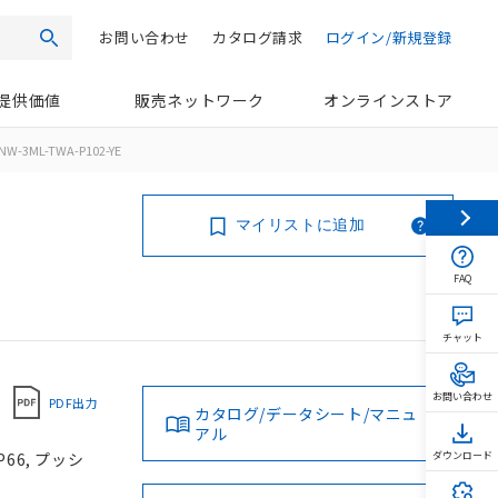
お問い合わせ
カタログ請求
ログイン/新規登録
検索
提供価値
販売ネットワーク
オンラインストア
NW-3ML-TWA-P102-YE
マイリストに追加
FAQ
チャット
お問い合わせ
PDF出力
カタログ/データシート/マニュ
アル
66, プッシ
ダウンロード