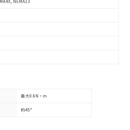
A4X, NEMA13
最大0.6N・m
約45°