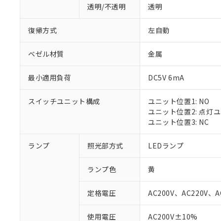
透明/不透明
透明
復帰方式
左自動
ベゼル材質
金属
最小適用負荷
DC5V 6mA
スイッチユニット構成
ユニット位置1: NO
ユニット位置2: 点灯
ユニット位置3: NC
ランプ
照光部方式
LEDランプ
ランプ色
黄
定格電圧
AC200V、AC220V、A
※1 対応状況
使用電圧
AC200V±10%