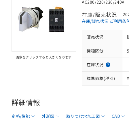
AC200/220/230/240V
在庫/販売状況
20
在庫/販売状況 ご利用条
販売状況
機種区分
画像をクリックすると大きくなります
在庫状況
標準価格(税別)
詳細情報
定格/性能
外形図
取りつけ穴加工図
CAD