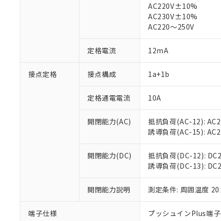
AC220V±10%
対応済み：EU
AC230V±10%
対応予定：EU R
AC220～250V
対応予定なし：EU
調査・確認中：EU
ご利用条件
定格電流
12mA
非該当品：ライセ
※1 中国RoHS
仕入先様の事情に
接点定格
接点構成
1a+1b
があります。
以下の条件をお読
「○」：最大均質
「×」：最大均質
本サービスは
当社は、これ
*EU RoHS指令（10物
定格通電電流
10A
「－」：未確認で
鉛(Pb) 1000ppm以下、
くものです。
う）を輸出ま
記
説明
六価クロム(Cr(Ⅵ)) 1
当社制御機器
などの必要な
フタル酸ビス(2-エチルヘ
開閉能力(AC)
抵抗負荷(AC-12): AC24
号
*中国RoHS10物質の基準値 
ル（DBP） 1000ppm
在庫状況およ
当社は規制貨
Pb(鉛) :1000ppm、 Hg
誘導負荷(AC-15): AC24V
但し、RoHS指令で産
のであり、閲
ます。
Cr(Ⅵ)(六価クロム) : 
フタル酸エステル類の４
○
一定数以
DBP(フタル酸ジブチル) :
い。
当社は貴社製
DEHP(フタル酸ビス(2-エ
開閉能力(DC)
抵抗負荷(DC-12): DC24
正式な納期状
置等に一切使
誘導負荷(DC-13): DC24
当社販売員に
※2 対応予定月
△
一定数に
当社は、貴社
オムロン制御
また当社は、
※2 環境保護使
在庫状況およ
開閉能力説明
測定条件: 周囲温度 2
部品在庫の切り替
たしません。
－
在庫なし
す。
「ｅ」：有害物質
機器販売
マイパーツ機
「10」：通常の
端子仕様
プッシュインPlus端
ている必要が