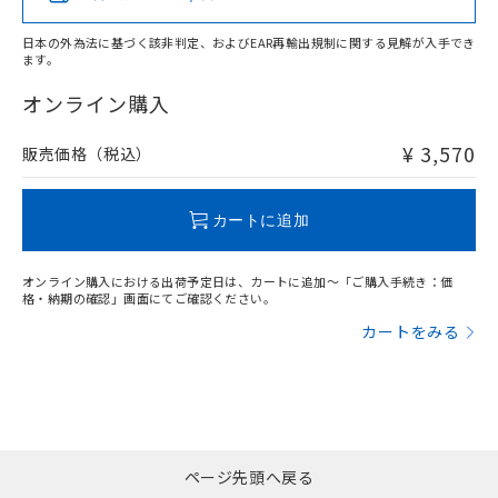
日本の外為法に基づく該非判定、およびEAR再輸出規制に関する見解が入手でき
ます。
"対応済み"や非含有の記載がされた商品であっても、流通
在庫等で未対応品が混在する可能性があります。
オンライン購入
非含有品が必要な際は、弊社営業部門もしくは販売店へお
問い合わせください。
¥ 3,570
販売価格（税込）
この製品のRoHS/REACH対応状況ページへ
カートに追加
オンライン購入における出荷予定日は、カートに追加～「ご購入手続き：価
格・納期の確認」画面にてご確認ください。
カートをみる
ページ先頭へ戻る