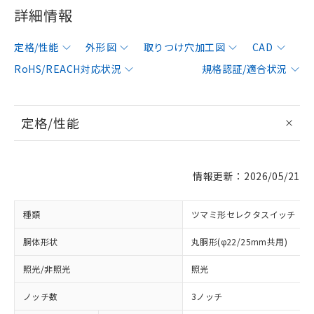
詳細情報
定格/性能
外形図
取りつけ穴加工図
CAD
RoHS/REACH対応状況
規格認証/適合状況
定格/性能
情報更新：2026/05/21
種類
ツマミ形セレクタスイッチ
胴体形状
丸胴形(φ22/25mm共用)
照光/非照光
照光
ノッチ数
3ノッチ