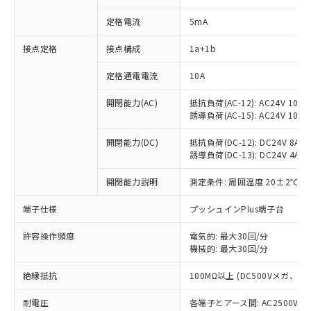
定格電流
5mA
※1 対応状況
接点定格
接点構成
1a+1b
定格通電電流
10A
対応済み：EU RoHS指令（10物質）の
非含有に対応した製品が提供可能な商品で
開閉能力(AC)
抵抗負荷(AC-12): AC24V 10A/A
す。
誘導負荷(AC-15): AC24V 10A/AC
対応予定：EU RoHS指令（10物質）の非含
ご利用条件
有に対応した製品に切り替える予定のある
開閉能力(DC)
抵抗負荷(DC-12): DC24V 8A/DC
商品です。
誘導負荷(DC-13): DC24V 4A/DC
対応予定なし：EU RoHS指令（10物質）の
以下の条件をお読みいただき、同意のうえ
非含有に非対応の商品で、対応品を出す予
開閉能力説明
測定条件: 周囲温度 20±2℃、
ご利用ください。
定はありません。
端子仕様
プッシュインPlus端子台
調査・確認中：EU RoHS指令（10物質）の
本サービスは、当社制御機器事業取扱
※1 中国RoHS○×表
非含有の対応状況を調査中または確認中の
商品の当社在庫状況および標準価格
許容操作頻度
電気的: 最大30回/分
商品です。
(税抜)を提供させていただくもので
機械的: 最大30回/分
「○」：最大均質材料含有率が中国RoHSの
非該当品：ライセンス料など無形物で、有
す。
基準値以下であることを示します。
害物質有無と関係のない商品です。
当社制御機器事業取扱商品の中には、
絶縁抵抗
100MΩ以上 (DC500Vメガ、
「×」：最大均質材料含有率が中国RoHSの
仕入先様の事情により、非含有部品として
本サービスの対象外となる商品もある
基準値を超えていることを示します。
いたものが、含有品と判明した場合などや
当社は、これら貴社製品のうち、外国
耐電圧
各端子とアース間: AC2500V 50/
ことをご了承ください。
「－」：未確認です。当社販売部門へお問