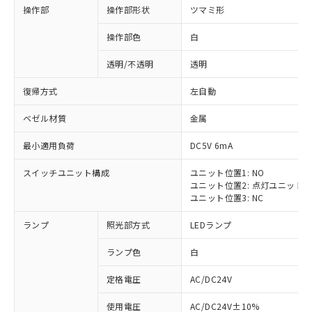
操作部
操作部形状
ツマミ形
操作部色
白
透明/不透明
透明
復帰方式
左自動
ベゼル材質
金属
最小適用負荷
DC5V 6mA
スイッチユニット構成
ユニット位置1: NO
ユニット位置2: 点灯ユニット
ユニット位置3: NC
ランプ
照光部方式
LEDランプ
ランプ色
白
定格電圧
AC/DC24V
使用電圧
AC/DC24V±10%