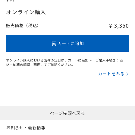
"対応済み"や非含有の記載がされた商品であっても、流通
在庫等で未対応品が混在する可能性があります。
オンライン購入
非含有品が必要な際は、弊社営業部門もしくは販売店へお
問い合わせください。
¥ 3,350
販売価格（税込）
この製品のRoHS/REACH対応状況ページへ
カートに追加
オンライン購入における出荷予定日は、カートに追加～「ご購入手続き：価
格・納期の確認」画面にてご確認ください。
カートをみる
ページ先頭へ戻る
お知らせ・最新情報