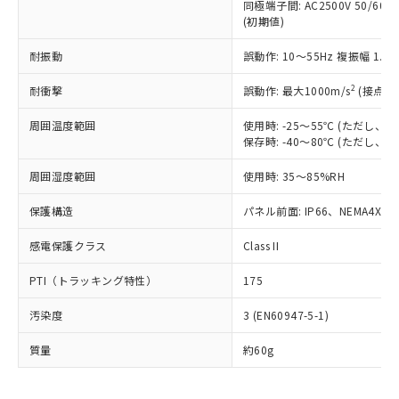
むを得ず変更することがあります。
為替および外国貿易法に定める商品
同極端子間: AC2500V 50/60
在庫状況および標準価格照会結果は、
い合わせください。
(初期値)
（以下｢規制貨物等」という）を輸出
記載している更新日時点での社内デー
*EU RoHS指令（10物質）：
または国外への提供する場合は、日本
記
タに基づき作成されるものであり、閲
説明
鉛(Pb) 1000ppm以下、 水銀(Hg) 1000ppm以下、 カド
耐振動
*中国RoHS10物質の基準値 (GB/T26572)：
誤動作: 10～55Hz 複振幅 1.
国政府の輸出許可(または役務取引許
号
覧された時点での実際の在庫および標
ミウム(Cd) 100ppm以下、
Pb(鉛) :1000ppm、 Hg(水銀) : 1000ppm、 Cd(カドミウ
可)を取得するなどの必要な手続きを
六価クロム(Cr(Ⅵ)) 1000ppm以下、ポリ臭化ビフェニル
ム) : 100ppm、
準価格とは異なる場合があることをご
2
耐衝撃
誤動作: 最大1000m/s
(接点開
類(PBB) 1000ppm以下、ポリ臭化ジフェニルエーテル類
Cr(Ⅵ)(六価クロム) : 1000ppm、 PBBs(ポリ臭化ビフェ
とります。
了承ください。
(PBDE) 1000ppm以下、フタル酸ビス(2-エチルヘキシ
○
一定数以上の在庫あり
ニル類) : 1000ppm、 PBDEs(ポリ臭化ジフェニルエーテ
当社は規制貨物を破棄する場合は、完
ル) (DEHP)(別名：DOP) 1000ppm以下、フタル酸ブチ
正式な納期状況および標準価格はお客
ル類) : 1000ppm、
周囲温度範囲
使用時: -25～55℃ (ただし
ルベンジル（BBP） 1000ppm以下、フタル酸ジブチル
全に破砕するなど、違法に輸出されな
DBP(フタル酸ジブチル) : 1000ppm、 DIBP(フタル酸ジ
様のお取引先、またはお客様担当のオ
保存時: -40～80℃ (ただし
（DBP） 1000ppm以下、フタル酸ジイソブチル
イソブチル) : 1000ppm、 BBP(フタル酸ブチルベンジ
△
一定数には満たないが在庫あり
いよう必要な手段を講じます。
ムロン制御機器販売店・当社販売員に
(DIBP) 1000ppm以下
ル) : 1000ppm、
当社は貴社製品を、核兵器、ミサイ
但し、RoHS指令で産業用監視および制御機器に対する
周囲湿度範囲
DEHP(フタル酸ビス(2-エチルヘキシル)) : 1000ppm
使用時: 35～85%RH
ご相談ください。
適用除外項目は除く。
ル、化学兵器、生物兵器またはその他
－
在庫なし(最新の在庫状況につ
オムロン制御機器販売店や当社販売拠
フタル酸エステル類の４物質については閾値を超える意
武器並びにこれらの製造装置等に一切
保護構造
パネル前面: IP66、NEMA4X, N
いては、お客様のお取引先、ま
図的な使用がないことを確認しています。
点は「
販売ネットワーク
」をご確認
※2 環境保護使用期限
使用いたしません。
たはお客様担当のオムロン制御
ください。
感電保護クラス
Class II
当社は、貴社製品を第三者に販売する
機器販売店・当社販売員にご確
在庫状況および標準価格結果を当社の
※2 対応予定月
「ｅ」：有害物質（10物質）のすべてが基
場合は、上記1、2および3の内容を当
認ください)
事前の承諾なく第三者に漏洩または開
PTI（トラッキング特性）
175
準値以下であることを示します。
該第三者に通知します。また当社は、
示しないようお願いします。
部品在庫の切り替え状況などにより、予定
「10」：通常の使用状況下において有害物
販売先および販売に係わる関係者が違
マイパーツ機能（部品リスト作成サー
空
受注生産機種、また在庫状況の
汚染度
3 (EN60947-5-1)
月が前後することがあります。
質が外部に漏えいし、環境に深刻な影響を
法に輸出するおそれがある場合は、取
ビス）をご利用いただくには、I-Web
白
情報を公開していない機種
及ぼさない年数を意味します。
り引きをいたしません。
メンバーズにご登録されている必要が
質量
約60g
「－」：未確認です。当社販売部門へお問
あります。
い合わせください。
お客様が当ウェブサイト上で当社にご
※3 非含有証明書ダウンロード