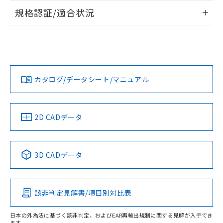
情報更新：2026/7/29
規格認証/適合状況
ログイン/会員登録
EU RoHS
注意事項・凡例
A22NW-3ML-TWA-P102-WCについての規格認証/適合状況に
ついては、「カスタマーサポートセンタ お客様相談室」また
は貴社担当オムロン営業員または販売店にお問い合わせくだ
対応状況
対応予定月
※1
※2
さい。
ダウンロードデータをご利用いただく前に、以下を必ずお読
みください。
カタログ/データシート/マニュアル
対応済み
ソフトウェアの使用条件
お問い合わせ
中国 RoHS
注意事項・凡例
2D CADデータ
中国 RoHS表
※1 ※2
3D CADデータ
Pb
Hg
Cd
Cr(VI)
該非判定見解書/項目別対比表
X
O
O
O
日本の外為法に基づく該非判定、およびEAR再輸出規制に関する見解が入手でき
ます。