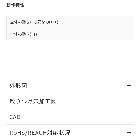
登録された部品リストについて、当社
動作特性
および当社の共同利用者が、当社の製
下記の非含有証明書をダウンロードするこ
品・サービスに関するお客様との取
とができます。
合意する
キャンセル
引・商談に必要な範囲で利用すること
全体の動きに必要な力(TTF)
をご了承ください。
EU RoHS指令（10物質）の非含有証明書
全体の動き(TT)
※当社の共同利用者とは、
"個人情報
51物質の非含有証明書（当社基準）
の共同利用に関して"
の「1.共同利
※本証明書は発行日時点で非含有を証明す
用者の範囲」に記載されている法人を
るもので、過去に遡って非含有を証明する
指します。
ものではありません。
また、RoHS指令のフタル酸エステル類４
物質の対応では、対応完了までの期間は出
荷製品に未対応品が混在することから備考
外形図
欄に対応日を記載しておりました。
既に当社にて対応品への在庫切替を完了
情報更新：2026/05/21
していることから、特段のことがない限
取りつけ穴加工図
り、2022年1月12日より割愛しておりま
す。
情報更新：2026/05/21
CAD
ログイン/会員登録いただくと、CADデータをダウンロー
RoHS/REACH対応状況
ドすることができます。