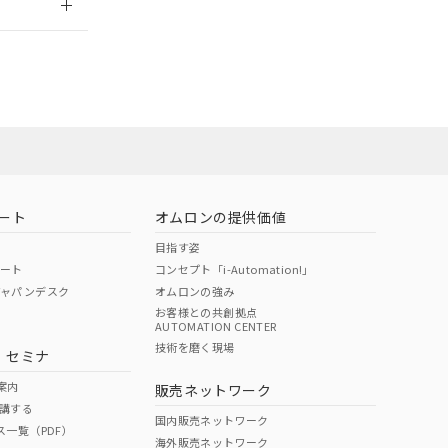
社担当オムロン
お問い合わせ
ート
オムロンの提供価値
目指す姿
ポート
コンセプト「i-Automation!」
ジャパンデスク
オムロンの強み
お客様との共創拠点
AUTOMATION CENTER
DIBP
BBP
DEHP
環境保護
技術を磨く現場
・セミナ
使用期限
案内
販売ネットワーク
講する
O
O
O
10
国内販売ネットワーク
ス一覧（PDF）
海外販売ネットワーク