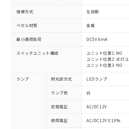
復帰方式
左自動
ベゼル材質
金属
最小適用負荷
DC5V 6mA
スイッチユニット構成
ユニット位置1: NO
ユニット位置2: 点灯
ユニット位置3: NO
※1 対応状況
ランプ
照光部方式
LEDランプ
対応済み：EU
ランプ色
白
対応予定：EU R
対応予定なし：EU
定格電圧
AC/DC12V
調査・確認中：EU
ご利用条件
非該当品：ライセ
※1 中国RoHS
使用電圧
AC/DC12V±10%
仕入先様の事情に
があります。
以下の条件をお読