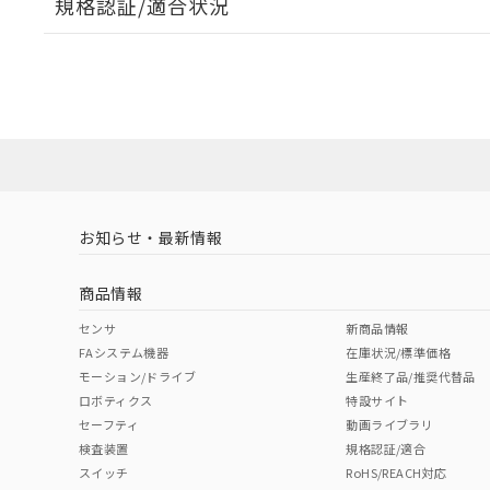
規格認証/適合状況
EU RoHS
注意事項・凡例
A22NW-3ML-TWA-P101-WBについての規格認証/
営業員または販売店にお問い合わせください。
ダウンロードデータをご利用いただく前に、以下を必ずお読
対応状況
対応予定月
※1
※2
ソフトウェアの使用条件
対応済み
お知らせ・最新情報
中国 RoHS
注意事項・凡例
商品情報
中国 RoHS表
※1 ※2
センサ
新商品情報
FAシステム機器
在庫状況/標準価格
Pb
Hg
Cd
Cr(V
モーション/ドライブ
生産終了品/推奨代替品
ロボティクス
特設サイト
セーフティ
動画ライブラリ
検査装置
規格認証/適合
X
O
O
O
スイッチ
RoHS/REACH対応