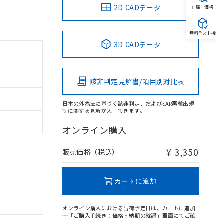
2D CADデータ
在庫・価格
無料テスト機
3D CADデータ
該非判定見解書/項目別対比表
日本の外為法に基づく該非判定、およびEAR再輸出規
制に関する見解が入手できます。
オンライン購入
¥ 3,350
販売価格（税込）
カートに追加
オンライン購入における出荷予定日は、カートに追加
～「ご購入手続き：価格・納期の確認」画面にてご確