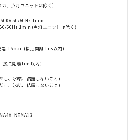
令のフタル酸エステル類４物質の対応では、対応完了までの期間は出
00Vメガ、点灯ユニットは除く)
備考欄に対応日を記載しておりました。
品への在庫切替を完了していることから、特段のことがない限り、20
0V 50/60Hz 1min
す。
 50/60Hz 1min (点灯ユニットは除く)
振幅 1.5mm (接点開離1ms以内)
2
(接点開離1ms以内)
 (ただし、氷結、結露しないこと)
 (ただし、氷結、結露しないこと)
A4X, NEMA13