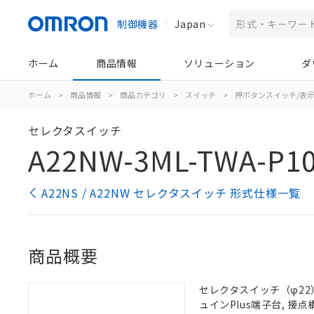
制御機器
Japan
ホーム
商品情報
ソリューション
ダ
ホーム
>
商品情報
>
商品カテゴリ
>
スイッチ
>
押ボタンスイッチ/表
セレクタスイッチ
A22NW-3ML-TWA-P1
A22NS / A22NW セレクタスイッチ 形式仕様一覧
商品概要
セレクタスイッチ（φ22）,
ュインPlus端子台, 接点構