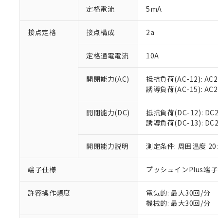
「○」：最大均質
定格電流
5mA
「×」：最大均質
本サービスは
当社は、これ
*EU RoHS指令（10物
「－」：未確認で
鉛(Pb) 1000ppm以下、
くものです。
う）を輸出ま
接点定格
接点構成
2a
記
説明
六価クロム(Cr(Ⅵ)) 1
当社制御機器
などの必要な
フタル酸ビス(2-エチルヘ
号
*中国RoHS10物質の基準値 
ル（DBP） 1000ppm
在庫状況およ
当社は規制貨
Pb(鉛) :1000ppm、 Hg
定格通電電流
10A
但し、RoHS指令で産
のであり、閲
ます。
Cr(Ⅵ)(六価クロム) : 
フタル酸エステル類の４
○
一定数以
DBP(フタル酸ジブチル) :
い。
当社は貴社製
DEHP(フタル酸ビス(2-エ
開閉能力(AC)
抵抗負荷(AC-12): AC24
正式な納期状
置等に一切使
誘導負荷(AC-15): AC24V
当社販売員に
※2 対応予定月
△
一定数に
当社は、貴社
オムロン制御
また当社は、
※2 環境保護使
在庫状況およ
部品在庫の切り替
たしません。
開閉能力(DC)
抵抗負荷(DC-12): DC24
－
在庫なし
す。
誘導負荷(DC-13): DC24
「ｅ」：有害物質
機器販売
マイパーツ機
「10」：通常の
ている必要が
味します。
開閉能力説明
測定条件: 周囲温度 2
空
受注生産
お客様が当ウ
※3 非含有証明
「－」：未確認で
白
が、当社の製
端子仕様
プッシュインPlus端
さい。
下記の非含有証明
※当社の共同
いる法人を指
許容操作頻度
電気的: 最大30回/分
EU RoHS指令（
機械的: 最大30回/分
51物質の非含有証
※本証明書は発行