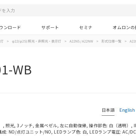
ウンロード
サポート
セミナ
オムロンの
示灯
>
φ22(φ25):照光・非照光・表示灯
>
A22NS / A22NW
>
形式仕様一覧
>
A22
01-WB
日本語
English
 照光, 3ノッチ, 金属ベゼル, 左に自動復帰, 操作部色: 白（透明）, IP
成: NO/点灯ユニット/NO, LEDランプ色: 白, LEDランプ電圧: AC/DC