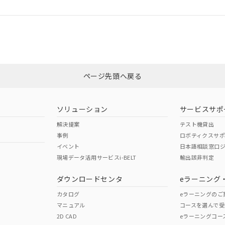
ログイン/会員登録
適合状況については、「カスタマーサポートセンタ お客様相談室」または貴
みください。
非含有証明書
※3
ページ先頭へ戻る
ダウンロードはこちら
ソリューション
サービスサポ
解決提案
テスト機貸出
事例
ロボティクスサ
イベント
日本語相談窓口
現場データ活用サービスi-BELT
輸出該非判定
I)
PBBs
PBDEs
DBP
ダウンロードセンタ
eラーニング
カタログ
eラーニングのご
マニュアル
コースを選んで受
O
O
O
2D CAD
eラーニングコー