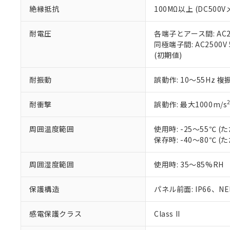
また、RoHS指
絶縁抵抗
100MΩ以上 (DC5
混在することから
既に当社にて対応
耐電圧
各端子とアース間: AC250
り割愛しておりま
同極端子間: AC2500V
(初期値)
耐振動
誤動作: 10～55Hz 複
耐衝撃
誤動作: 最大1000m/s
周囲温度範囲
使用時: -25～55℃
保存時: -40～80℃
周囲湿度範囲
使用時: 35～85%RH
保護構造
パネル前面: IP66、NEM
感電保護クラス
Class II