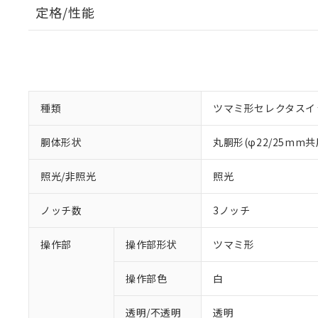
定格/性能
種類
ツマミ形セレクタスイ
胴体形状
丸胴形(φ22/25mm共
照光/非照光
照光
ノッチ数
3ノッチ
操作部
操作部形状
ツマミ形
操作部色
白
透明/不透明
透明