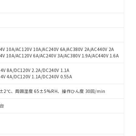
材料含有率が中国RoHSの基準値以下であることを示します。
材料含有率が中国RoHSの基準値を超えていることを示します。
、当社制御機器事業取扱商品の当社在庫状況および標準価格(税抜)
ら貴社製品のうち、外国為替および外国貿易法に定める商品（以下｢
質）：
す。当社販売部門へお問い合わせください。
 水銀(Hg) 1000ppm以下、 カドミウム(Cd) 100ppm以下、
たは国外への提供する場合は、日本国政府の輸出許可(または役務取
000ppm以下、ポリ臭化ビフェニル類(PBB) 1000ppm以下、ポリ臭化ジフェニルエーテル類(P
事業取扱商品の中には、本サービスの対象外となる商品もあること
手続きをとります。
キシル) (DEHP)(別名：DOP) 1000ppm以下、フタル酸ブチルベンジル（BBP） 100
(GB/T26572)：
以下、フタル酸ジイソブチル (DIBP) 1000ppm以下
び標準価格照会結果は、記載している更新日時点での社内データに
物を破棄する場合は、完全に破砕するなど、違法に輸出されないよ
(水銀) : 1000ppm、 Cd(カドミウム) : 100ppm、
業用監視および制御機器に対する適用除外項目は除く。
覧された時点での実際の在庫および標準価格とは異なる場合がある
1000ppm、 PBBs(ポリ臭化ビフェニル類) : 1000ppm、 PBDEs(ポリ臭化ジフェニルエーテル類
物質については閾値を超える意図的な使用がないことを確認しています。
上の在庫あり
 1000ppm、 DIBP(フタル酸ジイソブチル) : 1000ppm、 BBP(フタル酸ブチルベンジル) :
品を、核兵器、ミサイル、化学兵器、生物兵器またはその他武器並
チルヘキシル)) : 1000ppm
V 10A/AC120V 10A/AC240V 6A/AC380V 2A/AC440V 2A
況および標準価格はお客様のお取引先、またはお客様担当のオムロ
用いたしません。
 10A/AC120V 6A/AC240V 3A/AC380V 1.9A/AC440V 1.6A
ご相談ください。
は満たないが在庫あり
製品を第三者に販売する場合は、上記1、2および3の内容を当該第
機器販売店や当社販売拠点は「
販売ネットワーク
」をご確認くだ
販売先および販売に係わる関係者が違法に輸出するおそれがある場
用期限
び標準価格結果を当社の事前の承諾なく第三者に漏洩または開示し
え状況などにより、予定月が前後することがあります。
V 8A/DC120V 2.2A/DC240V 1.1A
(最新の在庫状況については、お客様のお取引先、またはお客様担当
V 4A/DC120V 1.1A/DC240V 0.55A
（10物質）のすべてが基準値以下であることを示します。
店・当社販売員にご確認ください)
能（部品リスト作成サービス）をご利用いただくには、I-Webメン
使用状況下において有害物質が外部に漏えいし、環境に深刻な影響を
あります。
0±2℃、周囲湿度 65±5%RH、操作ひん度 30回/min
機種、また在庫状況の情報を公開していない機種
ェブサイト上で当社にご登録された部品リストについて、当社およ
書ダウンロード
す。当社販売部門へお問い合わせください。
品・サービスに関するお客様との取引・商談に必要な範囲で利用す
合意する
キャンセル
子台
書をダウンロードすることができます。
利用者とは、
"個人情報の共同利用に関して"
の「1.共同利用者の
します。
10物質）の非含有証明書
明書（当社基準）
日時点で非含有を証明するもので、過去に遡って非含有を証明するも