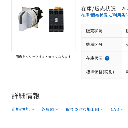
在庫/販売状況
20
在庫/販売状況 ご利用条
販売状況
機種区分
画像をクリックすると大きくなります
在庫状況
標準価格(税別)
詳細情報
定格/性能
外形図
取りつけ穴加工図
CAD