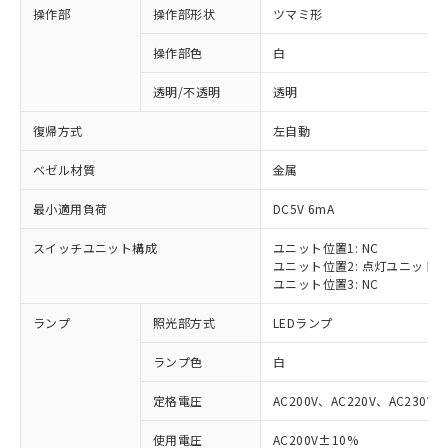
操作部
操作部形状
ツマミ形
操作部色
白
透明/不透明
透明
復帰方式
左自動
ベゼル材質
金属
最小適用負荷
DC5V 6mA
スイッチユニット構成
ユニット位置1: NC
ユニット位置2: 点灯ユニット
ユニット位置3: NC
ランプ
照光部方式
LEDランプ
ランプ色
白
定格電圧
AC200V、AC220V、AC230V、
使用電圧
AC200V±10%
※1 対応状況