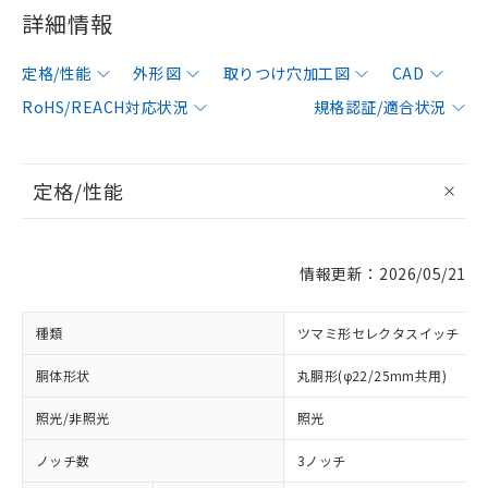
詳細情報
定格/性能
外形図
取りつけ穴加工図
CAD
RoHS/REACH対応状況
規格認証/適合状況
定格/性能
情報更新：2026/05/21
種類
ツマミ形セレクタスイッチ
胴体形状
丸胴形(φ22/25mm共用)
照光/非照光
照光
ノッチ数
3ノッチ