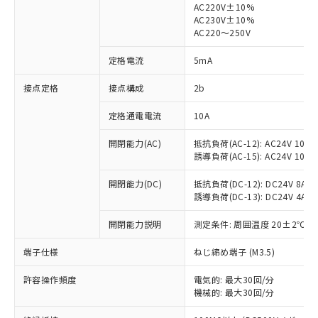
AC220V±10%
AC230V±10%
対応済み：EU RoHS指令（10物質）の
AC220～250V
非含有に対応した製品が提供可能な商品で
す。
定格電流
5mA
対応予定：EU RoHS指令（10物質）の非含
ご利用条件
有に対応した製品に切り替える予定のある
接点定格
接点構成
2b
商品です。
定格通電電流
10A
対応予定なし：EU RoHS指令（10物質）の
以下の条件をお読みいただき、同意のうえ
非含有に非対応の商品で、対応品を出す予
ご利用ください。
開閉能力(AC)
抵抗負荷(AC-12): AC24V 10A/A
定はありません。
誘導負荷(AC-15): AC24V 10A/AC
調査・確認中：EU RoHS指令（10物質）の
本サービスは、当社制御機器事業取扱
※1 中国RoHS○×表
非含有の対応状況を調査中または確認中の
商品の当社在庫状況および標準価格
開閉能力(DC)
抵抗負荷(DC-12): DC24V 8A/DC
商品です。
誘導負荷(DC-13): DC24V 4A/DC
(税抜)を提供させていただくもので
「○」：最大均質材料含有率が中国RoHSの
非該当品：ライセンス料など無形物で、有
す。
基準値以下であることを示します。
害物質有無と関係のない商品です。
開閉能力説明
測定条件: 周囲温度 20±2℃、
当社制御機器事業取扱商品の中には、
「×」：最大均質材料含有率が中国RoHSの
仕入先様の事情により、非含有部品として
本サービスの対象外となる商品もある
基準値を超えていることを示します。
いたものが、含有品と判明した場合などや
端子仕様
ねじ締め端子 (M3.5)
当社は、これら貴社製品のうち、外国
ことをご了承ください。
「－」：未確認です。当社販売部門へお問
むを得ず変更することがあります。
為替および外国貿易法に定める商品
在庫状況および標準価格照会結果は、
い合わせください。
許容操作頻度
電気的: 最大30回/分
（以下｢規制貨物等」という）を輸出
記載している更新日時点での社内デー
機械的: 最大30回/分
*EU RoHS指令（10物質）：
または国外への提供する場合は、日本
記
タに基づき作成されるものであり、閲
説明
鉛(Pb) 1000ppm以下、 水銀(Hg) 1000ppm以下、 カド
*中国RoHS10物質の基準値 (GB/T26572)：
国政府の輸出許可(または役務取引許
ミウム(Cd) 100ppm以下、