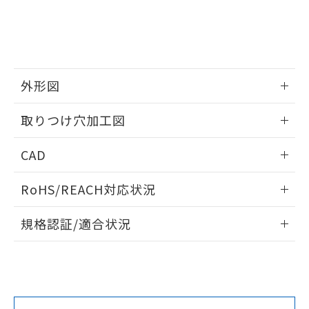
をご了承ください。
EU RoHS指令（10物質）の非含有証明書
※当社の共同利用者とは、
"個人情報
51物質の非含有証明書（当社基準）
の共同利用に関して"
の「1.共同利
※本証明書は発行日時点で非含有を証明す
用者の範囲」に記載されている法人を
るもので、過去に遡って非含有を証明する
指します。
ものではありません。
外形図
また、RoHS指令のフタル酸エステル類４
物質の対応では、対応完了までの期間は出
情報更新：2026/05/21
取りつけ穴加工図
荷製品に未対応品が混在することから備考
欄に対応日を記載しておりました。
情報更新：2026/05/21
既に当社にて対応品への在庫切替を完了
CAD
していることから、特段のことがない限
り、2022年1月12日より割愛しておりま
ログイン/会員登録いただくと、CADデータをダウンロー
RoHS/REACH対応状況
す。
ドすることができます。
情報更新：2026/7/29
規格認証/適合状況
ログイン/会員登録
EU RoHS
注意事項・凡例
UL認証
CSA認証
CEマーキング
Yes
Yes
Yes
対応状況
対応予定月
※1
※2
ダウンロードデータをご利用いただく前に、以下を必ずお読