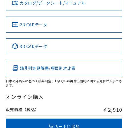
みください。
カタログ/データシート/マニュアル
対応済み
ソフトウェアの使用条件
LR型式承認
DNV型式承認
BV型式承認
KR型式承
（イギリス
（ノルウェー
（フランス
（韓国
船舶規格）
船舶規格）
船舶規格）
船舶規格
中国 RoHS
注意事項・凡例
2D CADデータ
No
No
No
No
中国 RoHS表
※1 ※2
3D CADデータ
この製品の規格認証/適合状況ページへ
Pb
Hg
Cd
Cr(VI)
その他の認証はこちらのページからご検索ください
該非判定見解書/項目別対比表
O
O
O
O
日本の外為法に基づく該非判定、およびEAR再輸出規制に関する見解が入手でき
ます。
"対応済み"や非含有の記載がされた商品であっても、流通
在庫等で未対応品が混在する可能性があります。
オンライン購入
非含有品が必要な際は、弊社営業部門もしくは販売店へお
問い合わせください。
¥ 2,910
販売価格（税込）
この製品のRoHS/REACH対応状況ページへ
カートに追加