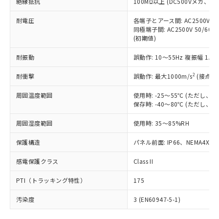
号
覧された時点での実際の在庫および標
絶縁抵抗
100MΩ以上 (DC500Vメガ、
Pb(鉛) :1000ppm、 Hg(水銀) : 1000ppm、 Cd(カドミウ
可)を取得するなどの必要な手続きを
六価クロム(Cr(Ⅵ)) 1000ppm以下、ポリ臭化ビフェニル
ム) : 100ppm、
準価格とは異なる場合があることをご
類(PBB) 1000ppm以下、ポリ臭化ジフェニルエーテル類
Cr(Ⅵ)(六価クロム) : 1000ppm、 PBBs(ポリ臭化ビフェ
とります。
了承ください。
耐電圧
各端子とアース間: AC2500V 50/
(PBDE) 1000ppm以下、フタル酸ビス(2-エチルヘキシ
○
一定数以上の在庫あり
ニル類) : 1000ppm、 PBDEs(ポリ臭化ジフェニルエーテ
当社は規制貨物を破棄する場合は、完
同極端子間: AC2500V 50/60
ル) (DEHP)(別名：DOP) 1000ppm以下、フタル酸ブチ
正式な納期状況および標準価格はお客
ル類) : 1000ppm、
ルベンジル（BBP） 1000ppm以下、フタル酸ジブチル
全に破砕するなど、違法に輸出されな
(初期値)
DBP(フタル酸ジブチル) : 1000ppm、 DIBP(フタル酸ジ
様のお取引先、またはお客様担当のオ
（DBP） 1000ppm以下、フタル酸ジイソブチル
イソブチル) : 1000ppm、 BBP(フタル酸ブチルベンジ
△
一定数には満たないが在庫あり
いよう必要な手段を講じます。
ムロン制御機器販売店・当社販売員に
(DIBP) 1000ppm以下
ル) : 1000ppm、
耐振動
誤動作: 10～55Hz 複振幅 1.
当社は貴社製品を、核兵器、ミサイ
但し、RoHS指令で産業用監視および制御機器に対する
DEHP(フタル酸ビス(2-エチルヘキシル)) : 1000ppm
ご相談ください。
適用除外項目は除く。
ル、化学兵器、生物兵器またはその他
－
在庫なし(最新の在庫状況につ
オムロン制御機器販売店や当社販売拠
フタル酸エステル類の４物質については閾値を超える意
2
耐衝撃
誤動作: 最大1000m/s
(接点開
武器並びにこれらの製造装置等に一切
いては、お客様のお取引先、ま
図的な使用がないことを確認しています。
点は「
販売ネットワーク
」をご確認
※2 環境保護使用期限
使用いたしません。
たはお客様担当のオムロン制御
ください。
周囲温度範囲
使用時: -25～55℃ (ただし
当社は、貴社製品を第三者に販売する
機器販売店・当社販売員にご確
在庫状況および標準価格結果を当社の
保存時: -40～80℃ (ただし
※2 対応予定月
「ｅ」：有害物質（10物質）のすべてが基
場合は、上記1、2および3の内容を当
認ください)
事前の承諾なく第三者に漏洩または開
準値以下であることを示します。
該第三者に通知します。また当社は、
示しないようお願いします。
周囲湿度範囲
使用時: 35～85%RH
部品在庫の切り替え状況などにより、予定
「10」：通常の使用状況下において有害物
販売先および販売に係わる関係者が違
マイパーツ機能（部品リスト作成サー
空
受注生産機種、また在庫状況の
月が前後することがあります。
質が外部に漏えいし、環境に深刻な影響を
法に輸出するおそれがある場合は、取
保護構造
パネル前面: IP66、NEMA4X, N
ビス）をご利用いただくには、I-Web
白
情報を公開していない機種
及ぼさない年数を意味します。
り引きをいたしません。
メンバーズにご登録されている必要が
「－」：未確認です。当社販売部門へお問
感電保護クラス
Class II
あります。
い合わせください。
お客様が当ウェブサイト上で当社にご
※3 非含有証明書ダウンロード
PTI（トラッキング特性）
175
登録された部品リストについて、当社
および当社の共同利用者が、当社の製
汚染度
3 (EN60947-5-1)
下記の非含有証明書をダウンロードするこ
品・サービスに関するお客様との取
とができます。
合意する
キャンセル
引・商談に必要な範囲で利用すること