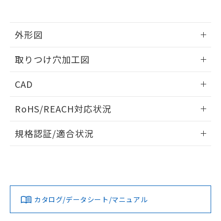
EU RoHS指令（10物質）の非含有証明書
※当社の共同利用者とは、
"個人情報
51物質の非含有証明書（当社基準）
の共同利用に関して"
の「1.共同利
※本証明書は発行日時点で非含有を証明す
用者の範囲」に記載されている法人を
るもので、過去に遡って非含有を証明する
外形図
指します。
ものではありません。
また、RoHS指令のフタル酸エステル類４
情報更新：2026/05/21
取りつけ穴加工図
物質の対応では、対応完了までの期間は出
荷製品に未対応品が混在することから備考
情報更新：2026/05/21
CAD
欄に対応日を記載しておりました。
既に当社にて対応品への在庫切替を完了
ログイン/会員登録いただくと、CADデータをダウンロー
していることから、特段のことがない限
RoHS/REACH対応状況
ドすることができます。
り、2022年1月12日より割愛しておりま
す。
情報更新：2026/7/29
規格認証/適合状況
ログイン/会員登録
EU RoHS
注意事項・凡例
UL認証
CSA認証
CEマーキング
Yes
Yes
Yes
対応状況
対応予定月
※1
※2
ダウンロードデータをご利用いただく前に、以下を必ずお読
みください。
カタログ/データシート/マニュアル
対応済み
ソフトウェアの使用条件
LR型式承認
DNV型式承認
BV型式承認
KR型式承