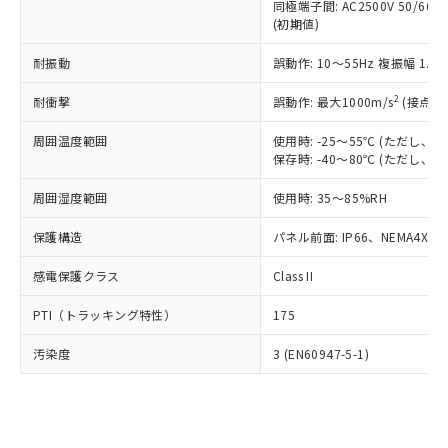
類(PBB) 1000ppm以下、ポリ臭化ジフェニルエーテル類
同極端子間: AC2500V 50/60
Cr(Ⅵ)(六価クロム) : 1000ppm、 PBBs(ポリ臭化ビフェ
とります。
了承ください。
(PBDE) 1000ppm以下、フタル酸ビス(2-エチルヘキシ
○
一定数以上の在庫あり
ニル類) : 1000ppm、 PBDEs(ポリ臭化ジフェニルエーテ
(初期値)
当社は規制貨物を破棄する場合は、完
ル) (DEHP)(別名：DOP) 1000ppm以下、フタル酸ブチ
正式な納期状況および標準価格はお客
ル類) : 1000ppm、
ルベンジル（BBP） 1000ppm以下、フタル酸ジブチル
全に破砕するなど、違法に輸出されな
DBP(フタル酸ジブチル) : 1000ppm、 DIBP(フタル酸ジ
様のお取引先、またはお客様担当のオ
耐振動
誤動作: 10～55Hz 複振幅 1.
（DBP） 1000ppm以下、フタル酸ジイソブチル
イソブチル) : 1000ppm、 BBP(フタル酸ブチルベンジ
△
一定数には満たないが在庫あり
いよう必要な手段を講じます。
ムロン制御機器販売店・当社販売員に
(DIBP) 1000ppm以下
ル) : 1000ppm、
当社は貴社製品を、核兵器、ミサイ
但し、RoHS指令で産業用監視および制御機器に対する
DEHP(フタル酸ビス(2-エチルヘキシル)) : 1000ppm
ご相談ください。
2
耐衝撃
誤動作: 最大1000m/s
(接点開
適用除外項目は除く。
ル、化学兵器、生物兵器またはその他
－
在庫なし(最新の在庫状況につ
オムロン制御機器販売店や当社販売拠
フタル酸エステル類の４物質については閾値を超える意
武器並びにこれらの製造装置等に一切
いては、お客様のお取引先、ま
図的な使用がないことを確認しています。
点は「
販売ネットワーク
」をご確認
周囲温度範囲
使用時: -25～55℃ (ただし
※2 環境保護使用期限
使用いたしません。
たはお客様担当のオムロン制御
保存時: -40～80℃ (ただし
ください。
当社は、貴社製品を第三者に販売する
機器販売店・当社販売員にご確
在庫状況および標準価格結果を当社の
※2 対応予定月
「ｅ」：有害物質（10物質）のすべてが基
場合は、上記1、2および3の内容を当
周囲湿度範囲
使用時: 35～85%RH
認ください)
事前の承諾なく第三者に漏洩または開
準値以下であることを示します。
該第三者に通知します。また当社は、
示しないようお願いします。
部品在庫の切り替え状況などにより、予定
「10」：通常の使用状況下において有害物
保護構造
パネル前面: IP66、NEMA4X, N
販売先および販売に係わる関係者が違
マイパーツ機能（部品リスト作成サー
空
受注生産機種、また在庫状況の
月が前後することがあります。
質が外部に漏えいし、環境に深刻な影響を
法に輸出するおそれがある場合は、取
ビス）をご利用いただくには、I-Web
白
情報を公開していない機種
感電保護クラス
Class II
及ぼさない年数を意味します。
り引きをいたしません。
メンバーズにご登録されている必要が
「－」：未確認です。当社販売部門へお問
あります。
PTI（トラッキング特性）
175
い合わせください。
お客様が当ウェブサイト上で当社にご
※3 非含有証明書ダウンロード
登録された部品リストについて、当社
汚染度
3 (EN60947-5-1)
および当社の共同利用者が、当社の製
下記の非含有証明書をダウンロードするこ
品・サービスに関するお客様との取
とができます。
合意する
キャンセル
引・商談に必要な範囲で利用すること
をご了承ください。