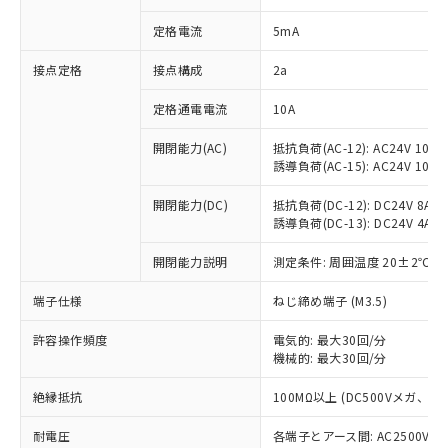
対応済み：EU RoHS指令（10物質）の
定格電流
5mA
非含有に対応した製品が提供可能な商品で
す。
接点定格
接点構成
2a
対応予定：EU RoHS指令（10物質）の非含
ご利用条件
有に対応した製品に切り替える予定のある
定格通電電流
10A
商品です。
対応予定なし：EU RoHS指令（10物質）の
開閉能力(AC)
抵抗負荷(AC-12): AC24V 10A/A
以下の条件をお読みいただき、同意のうえ
非含有に非対応の商品で、対応品を出す予
誘導負荷(AC-15): AC24V 10A/AC
ご利用ください。
定はありません。
調査・確認中：EU RoHS指令（10物質）の
開閉能力(DC)
抵抗負荷(DC-12): DC24V 8A/DC
本サービスは、当社制御機器事業取扱
※1 中国RoHS○×表
非含有の対応状況を調査中または確認中の
誘導負荷(DC-13): DC24V 4A/DC
商品の当社在庫状況および標準価格
商品です。
(税抜)を提供させていただくもので
「○」：最大均質材料含有率が中国RoHSの
開閉能力説明
測定条件: 周囲温度 20±2℃、
非該当品：ライセンス料など無形物で、有
す。
基準値以下であることを示します。
害物質有無と関係のない商品です。
当社制御機器事業取扱商品の中には、
端子仕様
ねじ締め端子 (M3.5)
「×」：最大均質材料含有率が中国RoHSの
仕入先様の事情により、非含有部品として
本サービスの対象外となる商品もある
基準値を超えていることを示します。
いたものが、含有品と判明した場合などや
当社は、これら貴社製品のうち、外国
ことをご了承ください。
許容操作頻度
電気的: 最大30回/分
「－」：未確認です。当社販売部門へお問
むを得ず変更することがあります。
為替および外国貿易法に定める商品
在庫状況および標準価格照会結果は、
機械的: 最大30回/分
い合わせください。
（以下｢規制貨物等」という）を輸出
記載している更新日時点での社内デー
*EU RoHS指令（10物質）：
または国外への提供する場合は、日本
絶縁抵抗
100MΩ以上 (DC500Vメガ、
記
タに基づき作成されるものであり、閲
説明
鉛(Pb) 1000ppm以下、 水銀(Hg) 1000ppm以下、 カド
*中国RoHS10物質の基準値 (GB/T26572)：
国政府の輸出許可(または役務取引許
号
覧された時点での実際の在庫および標
ミウム(Cd) 100ppm以下、
Pb(鉛) :1000ppm、 Hg(水銀) : 1000ppm、 Cd(カドミウ
可)を取得するなどの必要な手続きを
耐電圧
各端子とアース間: AC2500V 50/
六価クロム(Cr(Ⅵ)) 1000ppm以下、ポリ臭化ビフェニル
ム) : 100ppm、
準価格とは異なる場合があることをご