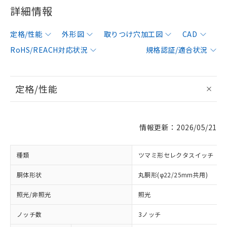
詳細情報
定格/性能
外形図
取りつけ穴加工図
CAD
RoHS/REACH対応状況
規格認証/適合状況
定格/性能
情報更新：2026/05/21
種類
ツマミ形セレクタスイッチ
胴体形状
丸胴形(φ22/25mm共用)
照光/非照光
照光
ノッチ数
3ノッチ