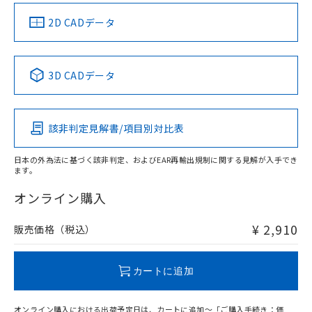
（イギリス
（ノルウェー
（フランス
（韓国
船舶規格）
船舶規格）
船舶規格）
船舶規格
中国 RoHS
注意事項・凡例
2D CADデータ
No
No
No
No
中国 RoHS表
※1 ※2
3D CADデータ
この製品の規格認証/適合状況ページへ
Pb
Hg
Cd
Cr(VI)
その他の認証はこちらのページからご検索ください
該非判定見解書/項目別対比表
X
O
O
O
日本の外為法に基づく該非判定、およびEAR再輸出規制に関する見解が入手でき
ます。
"対応済み"や非含有の記載がされた商品であっても、流通
在庫等で未対応品が混在する可能性があります。
オンライン購入
非含有品が必要な際は、弊社営業部門もしくは販売店へお
問い合わせください。
¥ 2,910
販売価格（税込）
この製品のRoHS/REACH対応状況ページへ
カートに追加
オンライン購入における出荷予定日は、カートに追加～「ご購入手続き：価