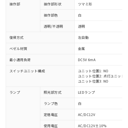
操作部
操作部形状
ツマミ形
操作部色
白
透明/不透明
透明
復帰方式
左自動
ベゼル材質
金属
最小適用負荷
DC5V 6mA
スイッチユニット構成
ユニット位置1: NO
ユニット位置2: 点灯ユニット
ユニット位置3: NO
ランプ
照光部方式
LEDランプ
ランプ色
白
定格電圧
AC/DC12V
※1 対応状況
使用電圧
AC/DC12V±10%