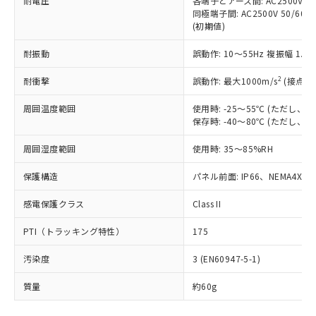
耐電圧
各端子とアース間: AC2500V 50/
「－」：未確認です。当社販売部門へお問
むを得ず変更することがあります。
為替および外国貿易法に定める商品
在庫状況および標準価格照会結果は、
同極端子間: AC2500V 50/60
い合わせください。
（以下｢規制貨物等」という）を輸出
(初期値)
記載している更新日時点での社内デー
*EU RoHS指令（10物質）：
または国外への提供する場合は、日本
記
タに基づき作成されるものであり、閲
説明
鉛(Pb) 1000ppm以下、 水銀(Hg) 1000ppm以下、 カド
*中国RoHS10物質の基準値 (GB/T26572)：
国政府の輸出許可(または役務取引許
耐振動
誤動作: 10～55Hz 複振幅 1.
号
覧された時点での実際の在庫および標
ミウム(Cd) 100ppm以下、
Pb(鉛) :1000ppm、 Hg(水銀) : 1000ppm、 Cd(カドミウ
可)を取得するなどの必要な手続きを
六価クロム(Cr(Ⅵ)) 1000ppm以下、ポリ臭化ビフェニル
ム) : 100ppm、
準価格とは異なる場合があることをご
類(PBB) 1000ppm以下、ポリ臭化ジフェニルエーテル類
2
Cr(Ⅵ)(六価クロム) : 1000ppm、 PBBs(ポリ臭化ビフェ
耐衝撃
誤動作: 最大1000m/s
(接点開
とります。
了承ください。
(PBDE) 1000ppm以下、フタル酸ビス(2-エチルヘキシ
○
一定数以上の在庫あり
ニル類) : 1000ppm、 PBDEs(ポリ臭化ジフェニルエーテ
当社は規制貨物を破棄する場合は、完
ル) (DEHP)(別名：DOP) 1000ppm以下、フタル酸ブチ
正式な納期状況および標準価格はお客
ル類) : 1000ppm、
周囲温度範囲
使用時: -25～55℃ (ただし
ルベンジル（BBP） 1000ppm以下、フタル酸ジブチル
全に破砕するなど、違法に輸出されな
DBP(フタル酸ジブチル) : 1000ppm、 DIBP(フタル酸ジ
様のお取引先、またはお客様担当のオ
（DBP） 1000ppm以下、フタル酸ジイソブチル
保存時: -40～80℃ (ただし
イソブチル) : 1000ppm、 BBP(フタル酸ブチルベンジ
△
一定数には満たないが在庫あり
いよう必要な手段を講じます。
ムロン制御機器販売店・当社販売員に
(DIBP) 1000ppm以下
ル) : 1000ppm、
当社は貴社製品を、核兵器、ミサイ
但し、RoHS指令で産業用監視および制御機器に対する
DEHP(フタル酸ビス(2-エチルヘキシル)) : 1000ppm
ご相談ください。
周囲湿度範囲
使用時: 35～85%RH
適用除外項目は除く。
ル、化学兵器、生物兵器またはその他
－
在庫なし(最新の在庫状況につ
オムロン制御機器販売店や当社販売拠
フタル酸エステル類の４物質については閾値を超える意
武器並びにこれらの製造装置等に一切
いては、お客様のお取引先、ま
図的な使用がないことを確認しています。
点は「
販売ネットワーク
」をご確認
保護構造
パネル前面: IP66、NEMA4X, N
※2 環境保護使用期限
使用いたしません。
たはお客様担当のオムロン制御
ください。
当社は、貴社製品を第三者に販売する
機器販売店・当社販売員にご確
感電保護クラス
Class II
在庫状況および標準価格結果を当社の
※2 対応予定月
「ｅ」：有害物質（10物質）のすべてが基
場合は、上記1、2および3の内容を当
認ください)
事前の承諾なく第三者に漏洩または開
準値以下であることを示します。
該第三者に通知します。また当社は、
PTI（トラッキング特性）
175
示しないようお願いします。
部品在庫の切り替え状況などにより、予定
「10」：通常の使用状況下において有害物
販売先および販売に係わる関係者が違
マイパーツ機能（部品リスト作成サー
空
受注生産機種、また在庫状況の
月が前後することがあります。
質が外部に漏えいし、環境に深刻な影響を
汚染度
3 (EN60947-5-1)
法に輸出するおそれがある場合は、取
ビス）をご利用いただくには、I-Web
白
情報を公開していない機種
及ぼさない年数を意味します。
り引きをいたしません。
メンバーズにご登録されている必要が
質量
約60g
「－」：未確認です。当社販売部門へお問
あります。
い合わせください。
お客様が当ウェブサイト上で当社にご