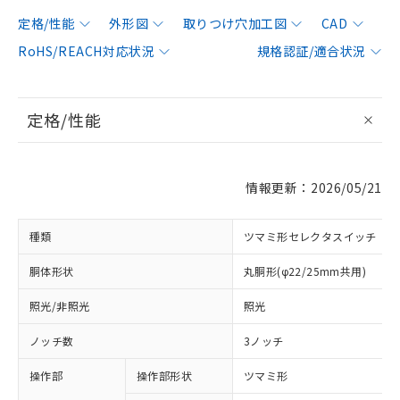
定格/性能
外形図
取りつけ穴加工図
CAD
RoHS/REACH対応状況
規格認証/適合状況
定格/性能
情報更新：2026/05/21
種類
ツマミ形セレクタスイッチ
胴体形状
丸胴形(φ22/25mm共用)
照光/非照光
照光
ノッチ数
3ノッチ
操作部
操作部形状
ツマミ形