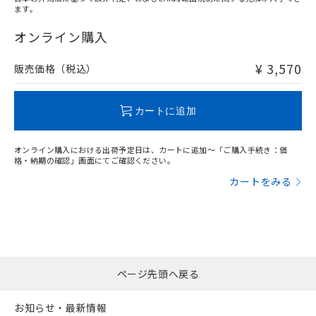
ます。
"対応済み"や非含有の記載がされた商品であっても、流通
在庫等で未対応品が混在する可能性があります。
オンライン購入
非含有品が必要な際は、弊社営業部門もしくは販売店へお
問い合わせください。
¥ 3,570
販売価格（税込）
この製品のRoHS/REACH対応状況ページへ
カートに追加
オンライン購入における出荷予定日は、カートに追加～「ご購入手続き：価
格・納期の確認」画面にてご確認ください。
カートをみる
ページ先頭へ戻る
お知らせ・最新情報