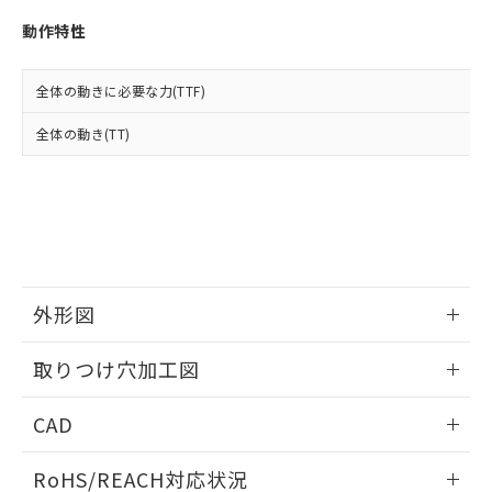
※3 非含有証明書ダウンロード
登録された部品リストについて、当社
動作特性
および当社の共同利用者が、当社の製
下記の非含有証明書をダウンロードするこ
品・サービスに関するお客様との取
とができます。
合意する
キャンセル
引・商談に必要な範囲で利用すること
全体の動きに必要な力(TTF)
をご了承ください。
EU RoHS指令（10物質）の非含有証明書
※当社の共同利用者とは、
"個人情報
全体の動き(TT)
51物質の非含有証明書（当社基準）
の共同利用に関して"
の「1.共同利
※本証明書は発行日時点で非含有を証明す
用者の範囲」に記載されている法人を
るもので、過去に遡って非含有を証明する
指します。
ものではありません。
また、RoHS指令のフタル酸エステル類４
物質の対応では、対応完了までの期間は出
荷製品に未対応品が混在することから備考
欄に対応日を記載しておりました。
外形図
既に当社にて対応品への在庫切替を完了
していることから、特段のことがない限
情報更新：2026/05/21
取りつけ穴加工図
り、2022年1月12日より割愛しておりま
す。
情報更新：2026/05/21
CAD
ログイン/会員登録いただくと、CADデータをダウンロー
RoHS/REACH対応状況
ドすることができます。