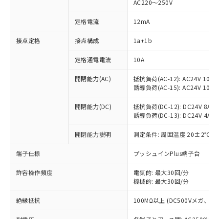
AC220～250V
定格電流
12mA
※1 対応状況
接点定格
接点構成
1a+1b
対応済み：EU RoHS指令（10物質）の
定格通電電流
10A
非含有に対応した製品が提供可能な商品で
開閉能力(AC)
抵抗負荷(AC-12): AC24V 10A/A
す。
誘導負荷(AC-15): AC24V 10A/AC
対応予定：EU RoHS指令（10物質）の非含
ご利用条件
有に対応した製品に切り替える予定のある
開閉能力(DC)
抵抗負荷(DC-12): DC24V 8A/DC
商品です。
誘導負荷(DC-13): DC24V 4A/DC
対応予定なし：EU RoHS指令（10物質）の
以下の条件をお読みいただき、同意のうえ
非含有に非対応の商品で、対応品を出す予
開閉能力説明
測定条件: 周囲温度 20±2℃、
ご利用ください。
定はありません。
調査・確認中：EU RoHS指令（10物質）の
端子仕様
プッシュインPlus端子台
本サービスは、当社制御機器事業取扱
※1 中国RoHS○×表
非含有の対応状況を調査中または確認中の
商品の当社在庫状況および標準価格
商品です。
許容操作頻度
電気的: 最大30回/分
(税抜)を提供させていただくもので
「○」：最大均質材料含有率が中国RoHSの
機械的: 最大30回/分
非該当品：ライセンス料など無形物で、有
す。
基準値以下であることを示します。
害物質有無と関係のない商品です。
当社制御機器事業取扱商品の中には、
絶縁抵抗
100MΩ以上 (DC500Vメガ、
「×」：最大均質材料含有率が中国RoHSの
仕入先様の事情により、非含有部品として
本サービスの対象外となる商品もある
基準値を超えていることを示します。
いたものが、含有品と判明した場合などや
当社は、これら貴社製品のうち、外国
ことをご了承ください。