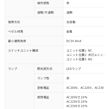
操作部色
赤
透明/不透明
透明
復帰方式
左自動
ベゼル材質
金属
最小適用負荷
DC5V 6mA
スイッチユニット構成
ユニット位置1: NC
ユニット位置2: 点灯ユニット
ユニット位置3: NO
ランプ
照光部方式
LEDランプ
ランプ色
赤
定格電圧
AC200V、AC220V、AC230V、
使用電圧
AC200V±10%
AC220V±10%
AC230V±10%