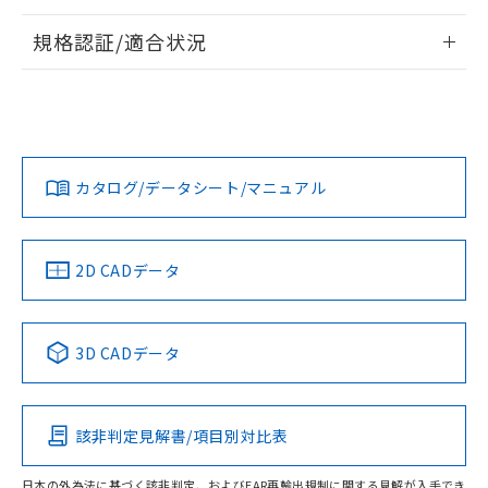
情報更新：2026/7/29
規格認証/適合状況
ログイン/会員登録
EU RoHS
注意事項・凡例
A22NW-3ML-TRA-P201-REについての規格認証/適合状況に
ついては、「カスタマーサポートセンタ お客様相談室」また
は貴社担当オムロン営業員または販売店にお問い合わせくだ
対応状況
対応予定月
※1
※2
さい。
ダウンロードデータをご利用いただく前に、以下を必ずお読
みください。
カタログ/データシート/マニュアル
対応済み
ソフトウェアの使用条件
お問い合わせ
中国 RoHS
注意事項・凡例
2D CADデータ
中国 RoHS表
※1 ※2
3D CADデータ
Pb
Hg
Cd
Cr(VI)
該非判定見解書/項目別対比表
O
O
O
O
日本の外為法に基づく該非判定、およびEAR再輸出規制に関する見解が入手でき