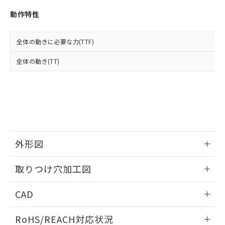
※3 非含有証明書ダウンロード
登録された部品リストについて、当社
動作特性
および当社の共同利用者が、当社の製
下記の非含有証明書をダウンロードするこ
品・サービスに関するお客様との取
とができます。
合意する
キャンセル
引・商談に必要な範囲で利用すること
全体の動きに必要な力(TTF)
をご了承ください。
EU RoHS指令（10物質）の非含有証明書
※当社の共同利用者とは、
"個人情報
全体の動き(TT)
51物質の非含有証明書（当社基準）
の共同利用に関して"
の「1.共同利
※本証明書は発行日時点で非含有を証明す
用者の範囲」に記載されている法人を
るもので、過去に遡って非含有を証明する
指します。
ものではありません。
また、RoHS指令のフタル酸エステル類４
物質の対応では、対応完了までの期間は出
荷製品に未対応品が混在することから備考
欄に対応日を記載しておりました。
外形図
既に当社にて対応品への在庫切替を完了
していることから、特段のことがない限
情報更新：2026/05/21
取りつけ穴加工図
り、2022年1月12日より割愛しておりま
す。
情報更新：2026/05/21
CAD
ログイン/会員登録いただくと、CADデータをダウンロー
RoHS/REACH対応状況
ドすることができます。