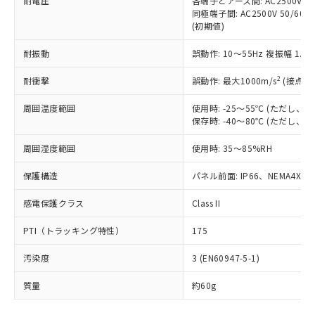
耐電圧
各端子とアース間: AC2500V 50/
「－」：未確認です。当社販売部門へお問
むを得ず変更することがあります。
為替および外国貿易法に定める商品
在庫状況および標準価格照会結果は、
同極端子間: AC2500V 50/60
い合わせください。
（以下｢規制貨物等」という）を輸出
(初期値)
記載している更新日時点での社内デー
*EU RoHS指令（10物質）：
または国外への提供する場合は、日本
記
タに基づき作成されるものであり、閲
説明
鉛(Pb) 1000ppm以下、 水銀(Hg) 1000ppm以下、 カド
*中国RoHS10物質の基準値 (GB/T26572)：
国政府の輸出許可(または役務取引許
耐振動
誤動作: 10～55Hz 複振幅 1.
号
覧された時点での実際の在庫および標
ミウム(Cd) 100ppm以下、
Pb(鉛) :1000ppm、 Hg(水銀) : 1000ppm、 Cd(カドミウ
可)を取得するなどの必要な手続きを
六価クロム(Cr(Ⅵ)) 1000ppm以下、ポリ臭化ビフェニル
ム) : 100ppm、
準価格とは異なる場合があることをご
類(PBB) 1000ppm以下、ポリ臭化ジフェニルエーテル類
2
Cr(Ⅵ)(六価クロム) : 1000ppm、 PBBs(ポリ臭化ビフェ
耐衝撃
誤動作: 最大1000m/s
(接点開
とります。
了承ください。
(PBDE) 1000ppm以下、フタル酸ビス(2-エチルヘキシ
○
一定数以上の在庫あり
ニル類) : 1000ppm、 PBDEs(ポリ臭化ジフェニルエーテ
当社は規制貨物を破棄する場合は、完
ル) (DEHP)(別名：DOP) 1000ppm以下、フタル酸ブチ
正式な納期状況および標準価格はお客
ル類) : 1000ppm、
周囲温度範囲
使用時: -25～55℃ (ただし
ルベンジル（BBP） 1000ppm以下、フタル酸ジブチル
全に破砕するなど、違法に輸出されな
DBP(フタル酸ジブチル) : 1000ppm、 DIBP(フタル酸ジ
様のお取引先、またはお客様担当のオ
（DBP） 1000ppm以下、フタル酸ジイソブチル
保存時: -40～80℃ (ただし
イソブチル) : 1000ppm、 BBP(フタル酸ブチルベンジ
△
一定数には満たないが在庫あり
いよう必要な手段を講じます。
ムロン制御機器販売店・当社販売員に
(DIBP) 1000ppm以下
ル) : 1000ppm、
当社は貴社製品を、核兵器、ミサイ
但し、RoHS指令で産業用監視および制御機器に対する
DEHP(フタル酸ビス(2-エチルヘキシル)) : 1000ppm
ご相談ください。
周囲湿度範囲
使用時: 35～85%RH
適用除外項目は除く。
ル、化学兵器、生物兵器またはその他
－
在庫なし(最新の在庫状況につ
オムロン制御機器販売店や当社販売拠
フタル酸エステル類の４物質については閾値を超える意
武器並びにこれらの製造装置等に一切
いては、お客様のお取引先、ま
図的な使用がないことを確認しています。
点は「
販売ネットワーク
」をご確認
保護構造
パネル前面: IP66、NEMA4X, N
※2 環境保護使用期限
使用いたしません。
たはお客様担当のオムロン制御
ください。
当社は、貴社製品を第三者に販売する
機器販売店・当社販売員にご確
感電保護クラス
Class II
在庫状況および標準価格結果を当社の
※2 対応予定月
「ｅ」：有害物質（10物質）のすべてが基
場合は、上記1、2および3の内容を当
認ください)
事前の承諾なく第三者に漏洩または開
準値以下であることを示します。
該第三者に通知します。また当社は、
PTI（トラッキング特性）
175
示しないようお願いします。
部品在庫の切り替え状況などにより、予定
「10」：通常の使用状況下において有害物
販売先および販売に係わる関係者が違
マイパーツ機能（部品リスト作成サー
空
受注生産機種、また在庫状況の
月が前後することがあります。
質が外部に漏えいし、環境に深刻な影響を
汚染度
3 (EN60947-5-1)
法に輸出するおそれがある場合は、取
ビス）をご利用いただくには、I-Web
白
情報を公開していない機種
及ぼさない年数を意味します。
り引きをいたしません。
メンバーズにご登録されている必要が
質量
約60g
「－」：未確認です。当社販売部門へお問
あります。
い合わせください。
お客様が当ウェブサイト上で当社にご