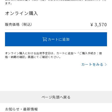
ます。
"対応済み"や非含有の記載がされた商品であっても、流通
在庫等で未対応品が混在する可能性があります。
オンライン購入
非含有品が必要な際は、弊社営業部門もしくは販売店へお
問い合わせください。
¥ 3,570
販売価格（税込）
この製品のRoHS/REACH対応状況ページへ
カートに追加
オンライン購入における出荷予定日は、カートに追加～「ご購入手続き：価
格・納期の確認」画面にてご確認ください。
カートをみる
ページ先頭へ戻る
お知らせ・最新情報