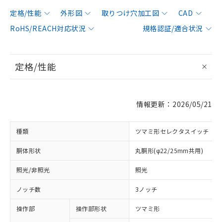
定格/性能
外形図
取りつけ穴加工図
CAD
RoHS/REACH対応状況
規格認証/適合状況
定格/性能
情報更新：2026/05/21
種類
ツマミ形セレクタスイッチ
胴体形状
丸胴形(φ22/25mm共用)
照光/非照光
照光
ノッチ数
3ノッチ
操作部
操作部形状
ツマミ形