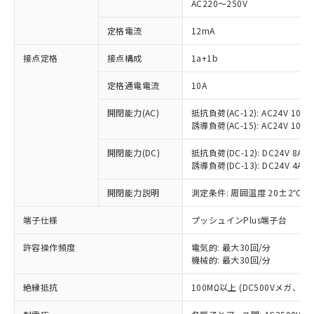
AC220～250V
定格電流
12mA
※1 対応状況
接点定格
接点構成
1a+1b
対応済み：EU RoHS指令（10物質）の
定格通電電流
10A
非含有に対応した製品が提供可能な商品で
開閉能力(AC)
抵抗負荷(AC-12): AC24V 10A/A
す。
誘導負荷(AC-15): AC24V 10A/AC
対応予定：EU RoHS指令（10物質）の非含
ご利用条件
有に対応した製品に切り替える予定のある
開閉能力(DC)
抵抗負荷(DC-12): DC24V 8A/DC
商品です。
誘導負荷(DC-13): DC24V 4A/DC
対応予定なし：EU RoHS指令（10物質）の
以下の条件をお読みいただき、同意のうえ
非含有に非対応の商品で、対応品を出す予
開閉能力説明
測定条件: 周囲温度 20±2℃、
ご利用ください。
定はありません。
調査・確認中：EU RoHS指令（10物質）の
端子仕様
プッシュインPlus端子台
本サービスは、当社制御機器事業取扱
※1 中国RoHS○×表
非含有の対応状況を調査中または確認中の
商品の当社在庫状況および標準価格
商品です。
許容操作頻度
電気的: 最大30回/分
(税抜)を提供させていただくもので
「○」：最大均質材料含有率が中国RoHSの
機械的: 最大30回/分
非該当品：ライセンス料など無形物で、有
す。
基準値以下であることを示します。
害物質有無と関係のない商品です。
当社制御機器事業取扱商品の中には、
絶縁抵抗
100MΩ以上 (DC500Vメガ、
「×」：最大均質材料含有率が中国RoHSの
仕入先様の事情により、非含有部品として
本サービスの対象外となる商品もある
基準値を超えていることを示します。
いたものが、含有品と判明した場合などや
当社は、これら貴社製品のうち、外国
ことをご了承ください。