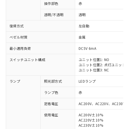
操作部色
赤
透明/不透明
透明
復帰方式
左自動
ベゼル材質
金属
最小適用負荷
DC5V 6mA
スイッチユニット構成
ユニット位置1: NO
ユニット位置2: 点灯ユニット
ユニット位置3: NC
ランプ
照光部方式
LEDランプ
ランプ色
赤
定格電圧
AC200V、AC220V、AC230V、
使用電圧
AC200V±10%
AC220V±10%
AC230V±10%