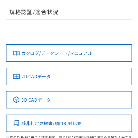
情報更新：2026/7/29
規格認証/適合状況
ログイン/会員登録
EU RoHS
注意事項・凡例
A22NW-3ML-TRA-P102-REについての規格認証/適合状況に
ついては、「カスタマーサポートセンタ お客様相談室」また
は貴社担当オムロン営業員または販売店にお問い合わせくだ
対応状況
対応予定月
※1
※2
さい。
ダウンロードデータをご利用いただく前に、以下を必ずお読
みください。
カタログ/データシート/マニュアル
対応済み
ソフトウェアの使用条件
お問い合わせ
中国 RoHS
注意事項・凡例
2D CADデータ
中国 RoHS表
※1 ※2
3D CADデータ
Pb
Hg
Cd
Cr(VI)
該非判定見解書/項目別対比表
O
O
O
O
日本の外為法に基づく該非判定、およびEAR再輸出規制に関する見解が入手でき