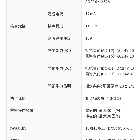
AC220～250V
定格電流
12mA
※1 対応状況
接点定格
接点構成
1a+1b
対応済み：EU RoHS指令（10物質）の
定格通電電流
10A
非含有に対応した製品が提供可能な商品で
開閉能力(AC)
抵抗負荷(AC-12): AC24V 10A/A
す。
誘導負荷(AC-15): AC24V 10A/AC
対応予定：EU RoHS指令（10物質）の非含
ご利用条件
有に対応した製品に切り替える予定のある
開閉能力(DC)
抵抗負荷(DC-12): DC24V 8A/DC
商品です。
誘導負荷(DC-13): DC24V 4A/DC
対応予定なし：EU RoHS指令（10物質）の
以下の条件をお読みいただき、同意のうえ
非含有に非対応の商品で、対応品を出す予
開閉能力説明
測定条件: 周囲温度 20±2℃、
ご利用ください。
定はありません。
調査・確認中：EU RoHS指令（10物質）の
端子仕様
ねじ締め端子 (M3.5)
本サービスは、当社制御機器事業取扱
※1 中国RoHS○×表
非含有の対応状況を調査中または確認中の
商品の当社在庫状況および標準価格
商品です。
許容操作頻度
電気的: 最大30回/分
(税抜)を提供させていただくもので
「○」：最大均質材料含有率が中国RoHSの
機械的: 最大30回/分
非該当品：ライセンス料など無形物で、有
す。
基準値以下であることを示します。
害物質有無と関係のない商品です。
当社制御機器事業取扱商品の中には、
絶縁抵抗
100MΩ以上 (DC500Vメガ、
「×」：最大均質材料含有率が中国RoHSの
仕入先様の事情により、非含有部品として
本サービスの対象外となる商品もある
基準値を超えていることを示します。
いたものが、含有品と判明した場合などや
当社は、これら貴社製品のうち、外国
ことをご了承ください。