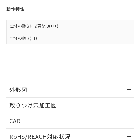
※3 非含有証明書ダウンロード
登録された部品リストについて、当社
動作特性
および当社の共同利用者が、当社の製
下記の非含有証明書をダウンロードするこ
品・サービスに関するお客様との取
とができます。
合意する
キャンセル
引・商談に必要な範囲で利用すること
全体の動きに必要な力(TTF)
をご了承ください。
EU RoHS指令（10物質）の非含有証明書
※当社の共同利用者とは、
"個人情報
全体の動き(TT)
51物質の非含有証明書（当社基準）
の共同利用に関して"
の「1.共同利
※本証明書は発行日時点で非含有を証明す
用者の範囲」に記載されている法人を
るもので、過去に遡って非含有を証明する
指します。
ものではありません。
また、RoHS指令のフタル酸エステル類４
物質の対応では、対応完了までの期間は出
荷製品に未対応品が混在することから備考
欄に対応日を記載しておりました。
外形図
既に当社にて対応品への在庫切替を完了
していることから、特段のことがない限
情報更新：2026/05/21
取りつけ穴加工図
り、2022年1月12日より割愛しておりま
す。
情報更新：2026/05/21
CAD
ログイン/会員登録いただくと、CADデータをダウンロー
RoHS/REACH対応状況
ドすることができます。