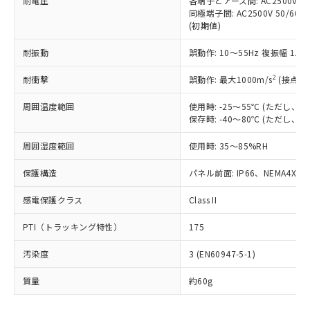
耐電圧
各端子とアース間: AC2500V 50/
「－」：未確認です。当社販売部門へお問
むを得ず変更することがあります。
為替および外国貿易法に定める商品
在庫状況および標準価格照会結果は、
同極端子間: AC2500V 50/60
い合わせください。
（以下｢規制貨物等」という）を輸出
(初期値)
記載している更新日時点での社内デー
*EU RoHS指令（10物質）：
または国外への提供する場合は、日本
記
タに基づき作成されるものであり、閲
説明
鉛(Pb) 1000ppm以下、 水銀(Hg) 1000ppm以下、 カド
*中国RoHS10物質の基準値 (GB/T26572)：
国政府の輸出許可(または役務取引許
耐振動
誤動作: 10～55Hz 複振幅 1.
号
覧された時点での実際の在庫および標
ミウム(Cd) 100ppm以下、
Pb(鉛) :1000ppm、 Hg(水銀) : 1000ppm、 Cd(カドミウ
可)を取得するなどの必要な手続きを
六価クロム(Cr(Ⅵ)) 1000ppm以下、ポリ臭化ビフェニル
ム) : 100ppm、
準価格とは異なる場合があることをご
類(PBB) 1000ppm以下、ポリ臭化ジフェニルエーテル類
2
Cr(Ⅵ)(六価クロム) : 1000ppm、 PBBs(ポリ臭化ビフェ
耐衝撃
誤動作: 最大1000m/s
(接点開
とります。
了承ください。
(PBDE) 1000ppm以下、フタル酸ビス(2-エチルヘキシ
○
一定数以上の在庫あり
ニル類) : 1000ppm、 PBDEs(ポリ臭化ジフェニルエーテ
当社は規制貨物を破棄する場合は、完
ル) (DEHP)(別名：DOP) 1000ppm以下、フタル酸ブチ
正式な納期状況および標準価格はお客
ル類) : 1000ppm、
周囲温度範囲
使用時: -25～55℃ (ただし
ルベンジル（BBP） 1000ppm以下、フタル酸ジブチル
全に破砕するなど、違法に輸出されな
DBP(フタル酸ジブチル) : 1000ppm、 DIBP(フタル酸ジ
様のお取引先、またはお客様担当のオ
（DBP） 1000ppm以下、フタル酸ジイソブチル
保存時: -40～80℃ (ただし
イソブチル) : 1000ppm、 BBP(フタル酸ブチルベンジ
△
一定数には満たないが在庫あり
いよう必要な手段を講じます。
ムロン制御機器販売店・当社販売員に
(DIBP) 1000ppm以下
ル) : 1000ppm、
当社は貴社製品を、核兵器、ミサイ
但し、RoHS指令で産業用監視および制御機器に対する
DEHP(フタル酸ビス(2-エチルヘキシル)) : 1000ppm
ご相談ください。
周囲湿度範囲
使用時: 35～85%RH
適用除外項目は除く。
ル、化学兵器、生物兵器またはその他
－
在庫なし(最新の在庫状況につ
オムロン制御機器販売店や当社販売拠
フタル酸エステル類の４物質については閾値を超える意
武器並びにこれらの製造装置等に一切
いては、お客様のお取引先、ま
図的な使用がないことを確認しています。
点は「
販売ネットワーク
」をご確認
保護構造
パネル前面: IP66、NEMA4X, N
※2 環境保護使用期限
使用いたしません。
たはお客様担当のオムロン制御
ください。
当社は、貴社製品を第三者に販売する
機器販売店・当社販売員にご確
感電保護クラス
Class II
在庫状況および標準価格結果を当社の
※2 対応予定月
「ｅ」：有害物質（10物質）のすべてが基
場合は、上記1、2および3の内容を当
認ください)
事前の承諾なく第三者に漏洩または開
準値以下であることを示します。
該第三者に通知します。また当社は、
PTI（トラッキング特性）
175
示しないようお願いします。
部品在庫の切り替え状況などにより、予定
「10」：通常の使用状況下において有害物
販売先および販売に係わる関係者が違
マイパーツ機能（部品リスト作成サー
空
受注生産機種、また在庫状況の
月が前後することがあります。
質が外部に漏えいし、環境に深刻な影響を
汚染度
3 (EN60947-5-1)
法に輸出するおそれがある場合は、取
ビス）をご利用いただくには、I-Web
白
情報を公開していない機種
及ぼさない年数を意味します。
り引きをいたしません。
メンバーズにご登録されている必要が
質量
約60g
「－」：未確認です。当社販売部門へお問
あります。
い合わせください。
お客様が当ウェブサイト上で当社にご