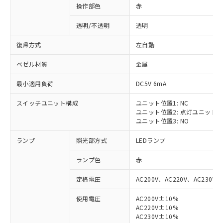
操作部色
赤
透明/不透明
透明
復帰方式
左自動
ベゼル材質
金属
最小適用負荷
DC5V 6mA
スイッチユニット構成
ユニット位置1: NC
ユニット位置2: 点灯ユニット
ユニット位置3: NO
ランプ
照光部方式
LEDランプ
ランプ色
赤
定格電圧
AC200V、AC220V、AC230V、
使用電圧
AC200V±10%
AC220V±10%
AC230V±10%