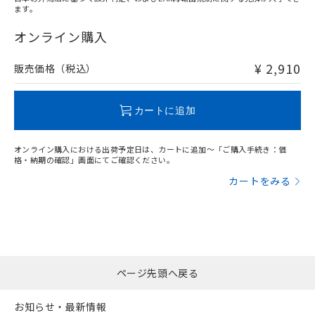
ます。
"対応済み"や非含有の記載がされた商品であっても、流通
在庫等で未対応品が混在する可能性があります。
オンライン購入
非含有品が必要な際は、弊社営業部門もしくは販売店へお
問い合わせください。
¥ 2,910
販売価格（税込）
この製品のRoHS/REACH対応状況ページへ
カートに追加
オンライン購入における出荷予定日は、カートに追加～「ご購入手続き：価
格・納期の確認」画面にてご確認ください。
カートをみる
ページ先頭へ戻る
お知らせ・最新情報