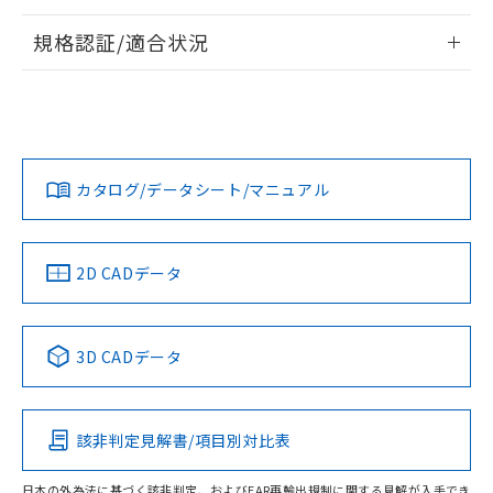
情報更新：2026/7/29
規格認証/適合状況
ログイン/会員登録
EU RoHS
注意事項・凡例
UL認証
CSA認証
CEマーキング
Yes
Yes
Yes
対応状況
対応予定月
※1
※2
ダウンロードデータをご利用いただく前に、以下を必ずお読
みください。
カタログ/データシート/マニュアル
対応済み
ソフトウェアの使用条件
LR型式承認
DNV型式承認
BV型式承認
KR型式承
（イギリス
（ノルウェー
（フランス
（韓国
船舶規格）
船舶規格）
船舶規格）
船舶規格
中国 RoHS
注意事項・凡例
2D CADデータ
No
No
No
No
中国 RoHS表
※1 ※2
3D CADデータ
この製品の規格認証/適合状況ページへ
Pb
Hg
Cd
Cr(VI)
その他の認証はこちらのページからご検索ください
該非判定見解書/項目別対比表
O
O
O
O
日本の外為法に基づく該非判定、およびEAR再輸出規制に関する見解が入手でき