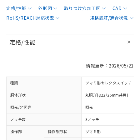
定格/性能
外形図
取りつけ穴加工図
CAD
RoHS/REACH対応状況
規格認証/適合状況
定格/性能
情報更新：2026/05/21
種類
ツマミ形セレクタスイッチ
胴体形状
丸胴形(φ22/25mm共用)
照光/非照光
照光
ノッチ数
3ノッチ
操作部
操作部形状
ツマミ形