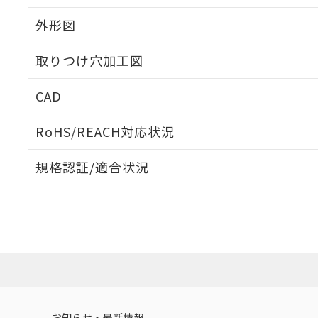
外形図
取りつけ穴加工図
CAD
ログイン/会員登録いただくと、CADデータをダウンロ
RoHS/REACH対応状況
規格認証/適合状況
EU RoHS
注意事項・凡例
UL認証
CSA認証
CEマーキング
ダウンロードデータをご利用いただく前に、以下を必ずお読
Yes
Yes
Yes
対応状況
対応予定月
※1
※2
ソフトウェアの使用条件
対応済み
LR型式承認
DNV型式承認
BV型式承認
KR
（イギリス
（ノルウェー
（フランス
（
お知らせ・最新情報