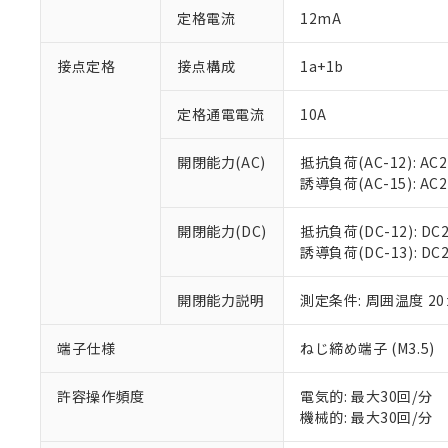
対応予定：EU R
定格電流
12mA
対応予定なし：EU
調査・確認中：EU
ご利用条件
接点定格
接点構成
1a+1b
非該当品：ライセ
※1 中国RoHS
仕入先様の事情に
があります。
定格通電電流
10A
以下の条件をお読
「○」：最大均質
「×」：最大均質
本サービスは
当社は、これ
*EU RoHS指令（10物
開閉能力(AC)
抵抗負荷(AC-12): AC24
「－」：未確認で
鉛(Pb) 1000ppm以下、
くものです。
う）を輸出ま
誘導負荷(AC-15): AC24V
記
説明
六価クロム(Cr(Ⅵ)) 1
当社制御機器
などの必要な
フタル酸ビス(2-エチルヘ
号
*中国RoHS10物質の基準値 
ル（DBP） 1000ppm
在庫状況およ
当社は規制貨
Pb(鉛) :1000ppm、 Hg
但し、RoHS指令で産
開閉能力(DC)
抵抗負荷(DC-12): DC24
のであり、閲
ます。
Cr(Ⅵ)(六価クロム) : 
フタル酸エステル類の４
誘導負荷(DC-13): DC24
○
一定数以
DBP(フタル酸ジブチル) :
い。
当社は貴社製
DEHP(フタル酸ビス(2-エ
正式な納期状
置等に一切使
当社販売員に
※2 対応予定月
開閉能力説明
測定条件: 周囲温度 2
△
一定数に
当社は、貴社
オムロン制御
また当社は、
※2 環境保護使
在庫状況およ
部品在庫の切り替
たしません。
端子仕様
ねじ締め端子 (M3.5)
－
在庫なし
す。
「ｅ」：有害物質
機器販売
マイパーツ機
「10」：通常の
許容操作頻度
電気的: 最大30回/分
ている必要が
味します。
機械的: 最大30回/分
空
受注生産
お客様が当ウ
※3 非含有証明
「－」：未確認で
白
が、当社の製