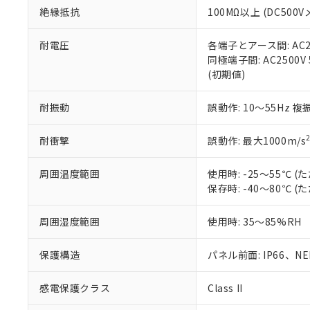
絶縁抵抗
100MΩ以上 (DC5
さい。
下記の非含有証明
※当社の共同
いる法人を指
EU RoHS指令（
耐電圧
各端子とアース間: AC250
51物質の非含有証
同極端子間: AC2500V
※本証明書は発行
(初期値)
また、RoHS指
混在することから
耐振動
誤動作: 10～55Hz 複
既に当社にて対応
り割愛しておりま
耐衝撃
誤動作: 最大1000m/s
周囲温度範囲
使用時: -25～55℃
保存時: -40～80℃
周囲湿度範囲
使用時: 35～85%RH
保護構造
パネル前面: IP66、NEM
感電保護クラス
Class II