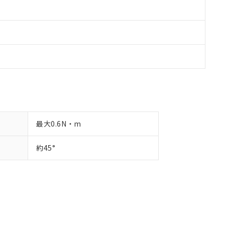
最大0.6N・m
約45°