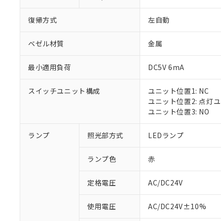
復帰方式
左自動
ベゼル材質
金属
最小適用負荷
DC5V 6mA
スイッチユニット構成
ユニット位置1: NC
ユニット位置2: 点灯
ユニット位置3: NO
ランプ
照光部方式
LEDランプ
ランプ色
赤
定格電圧
AC/DC24V
※1 対応状況
使用電圧
AC/DC24V±10%
対応済み：EU