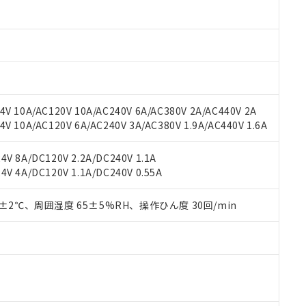
oHS指令（10物質）の非含有に対応した製品に切り替える予定のある
 RoHS指令（10物質）の非含有に非対応の商品で、対応品を出す予
 RoHS指令（10物質）の非含有の対応状況を調査中または確認中の
ンス料など無形物で、有害物質有無と関係のない商品です。
○×表
より、非含有部品としていたものが、含有品と判明した場合などやむ
みいただき、同意のうえご利用ください。
材料含有率が中国RoHSの基準値以下であることを示します。
材料含有率が中国RoHSの基準値を超えていることを示します。
、当社制御機器事業取扱商品の当社在庫状況および標準価格(税抜)
ら貴社製品のうち、外国為替および外国貿易法に定める商品（以下｢
質）：
V 10A/AC120V 10A/AC240V 6A/AC380V 2A/AC440V 2A
す。当社販売部門へお問い合わせください。
 水銀(Hg) 1000ppm以下、 カドミウム(Cd) 100ppm以下、
たは国外への提供する場合は、日本国政府の輸出許可(または役務取
 10A/AC120V 6A/AC240V 3A/AC380V 1.9A/AC440V 1.6A
000ppm以下、ポリ臭化ビフェニル類(PBB) 1000ppm以下、ポリ臭化ジフェニルエーテル類(P
事業取扱商品の中には、本サービスの対象外となる商品もあること
手続きをとります。
キシル) (DEHP)(別名：DOP) 1000ppm以下、フタル酸ブチルベンジル（BBP） 100
(GB/T26572)：
以下、フタル酸ジイソブチル (DIBP) 1000ppm以下
び標準価格照会結果は、記載している更新日時点での社内データに
物を破棄する場合は、完全に破砕するなど、違法に輸出されないよ
(水銀) : 1000ppm、 Cd(カドミウム) : 100ppm、
業用監視および制御機器に対する適用除外項目は除く。
V 8A/DC120V 2.2A/DC240V 1.1A
覧された時点での実際の在庫および標準価格とは異なる場合がある
1000ppm、 PBBs(ポリ臭化ビフェニル類) : 1000ppm、 PBDEs(ポリ臭化ジフェニルエーテル類
物質については閾値を超える意図的な使用がないことを確認しています。
V 4A/DC120V 1.1A/DC240V 0.55A
上の在庫あり
 1000ppm、 DIBP(フタル酸ジイソブチル) : 1000ppm、 BBP(フタル酸ブチルベンジル) :
品を、核兵器、ミサイル、化学兵器、生物兵器またはその他武器並
チルヘキシル)) : 1000ppm
況および標準価格はお客様のお取引先、またはお客様担当のオムロ
用いたしません。
ご相談ください。
0±2℃、周囲湿度 65±5%RH、操作ひん度 30回/min
は満たないが在庫あり
製品を第三者に販売する場合は、上記1、2および3の内容を当該第
機器販売店や当社販売拠点は「
販売ネットワーク
」をご確認くだ
販売先および販売に係わる関係者が違法に輸出するおそれがある場
用期限
び標準価格結果を当社の事前の承諾なく第三者に漏洩または開示し
え状況などにより、予定月が前後することがあります。
(最新の在庫状況については、お客様のお取引先、またはお客様担当
（10物質）のすべてが基準値以下であることを示します。
店・当社販売員にご確認ください)
能（部品リスト作成サービス）をご利用いただくには、I-Webメン
使用状況下において有害物質が外部に漏えいし、環境に深刻な影響を
あります。
機種、また在庫状況の情報を公開していない機種
ェブサイト上で当社にご登録された部品リストについて、当社およ
書ダウンロード
す。当社販売部門へお問い合わせください。
品・サービスに関するお客様との取引・商談に必要な範囲で利用す