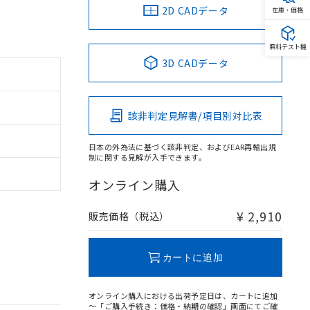
2D CADデータ
在庫・価格
無料テスト機
3D CADデータ
該非判定見解書/項目別対比表
日本の外為法に基づく該非判定、およびEAR再輸出規
制に関する見解が入手できます。
オンライン購入
¥ 2,910
販売価格（税込）
カートに追加
オンライン購入における出荷予定日は、カートに追加
～「ご購入手続き：価格・納期の確認」画面にてご確