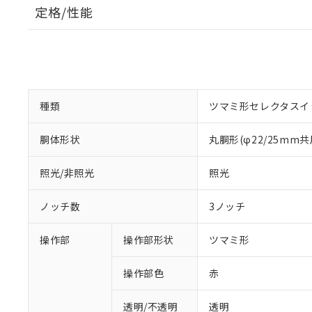
定格/性能
種類
ツマミ形セレクタスイ
胴体形状
丸胴形(φ22/25mm共
照光/非照光
照光
ノッチ数
3ノッチ
操作部
操作部形状
ツマミ形
操作部色
赤
透明/不透明
透明