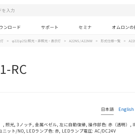
ウンロード
サポート
セミナ
オムロンの
示灯
>
φ22(φ25):照光・非照光・表示灯
>
A22NS / A22NW
>
形式仕様一覧
>
A22
1-RC
日本語
English
 照光, 3ノッチ, 金属ベゼル, 左に自動復帰, 操作部色: 赤（透明）, IP
ニット/NO, LEDランプ色: 赤, LEDランプ電圧: AC/DC24V