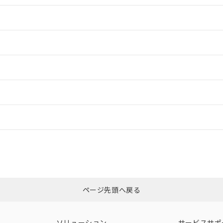
情報更新：2
情報更新：2
ードすることができます。
情報更新：
ログイン/会員登録
CCC認証
電波法
みください。
Yes
N/A
非含有証明書
※3
ページ先頭へ戻る
ダウンロードはこちら
型式承認
NK型式承認
ABS型式承認
韓国
（日本
（アメリカ
ソリューション
サービスサポ