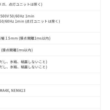
合意する
キャンセル
00Vメガ、点灯ユニットは除く)
書をダウンロードすることができます。
利用者とは、
"個人情報の共同利用に関して"
の「1.共同利用者の
します。
10物質）の非含有証明書
0V 50/60Hz 1min
明書（当社基準）
 50/60Hz 1min (点灯ユニットは除く)
日時点で非含有を証明するもので、過去に遡って非含有を証明するも
令のフタル酸エステル類４物質の対応では、対応完了までの期間は出
備考欄に対応日を記載しておりました。
振幅 1.5mm (接点開離1ms以内)
品への在庫切替を完了していることから、特段のことがない限り、20
す。
2
(接点開離1ms以内)
 (ただし、氷結、結露しないこと)
 (ただし、氷結、結露しないこと)
A4X, NEMA13