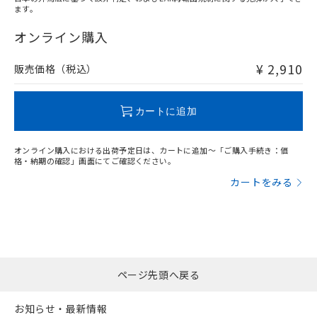
ます。
"対応済み"や非含有の記載がされた商品であっても、流通
在庫等で未対応品が混在する可能性があります。
オンライン購入
非含有品が必要な際は、弊社営業部門もしくは販売店へお
問い合わせください。
¥ 2,910
販売価格（税込）
この製品のRoHS/REACH対応状況ページへ
カートに追加
オンライン購入における出荷予定日は、カートに追加～「ご購入手続き：価
格・納期の確認」画面にてご確認ください。
カートをみる
ページ先頭へ戻る
お知らせ・最新情報