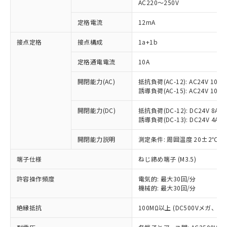
AC220～250V
定格電流
12mA
※1 対応状況
接点定格
接点構成
1a+1b
対応済み：EU RoHS指令（10物質）の
定格通電電流
10A
非含有に対応した製品が提供可能な商品で
開閉能力(AC)
抵抗負荷(AC-12): AC24V 10A/A
す。
誘導負荷(AC-15): AC24V 10A/AC
対応予定：EU RoHS指令（10物質）の非含
ご利用条件
有に対応した製品に切り替える予定のある
開閉能力(DC)
抵抗負荷(DC-12): DC24V 8A/DC
商品です。
誘導負荷(DC-13): DC24V 4A/DC
対応予定なし：EU RoHS指令（10物質）の
以下の条件をお読みいただき、同意のうえ
非含有に非対応の商品で、対応品を出す予
開閉能力説明
測定条件: 周囲温度 20±2℃、
ご利用ください。
定はありません。
調査・確認中：EU RoHS指令（10物質）の
端子仕様
ねじ締め端子 (M3.5)
本サービスは、当社制御機器事業取扱
※1 中国RoHS○×表
非含有の対応状況を調査中または確認中の
商品の当社在庫状況および標準価格
商品です。
許容操作頻度
電気的: 最大30回/分
(税抜)を提供させていただくもので
「○」：最大均質材料含有率が中国RoHSの
機械的: 最大30回/分
非該当品：ライセンス料など無形物で、有
す。
基準値以下であることを示します。
害物質有無と関係のない商品です。
当社制御機器事業取扱商品の中には、
絶縁抵抗
100MΩ以上 (DC500Vメガ、
「×」：最大均質材料含有率が中国RoHSの
仕入先様の事情により、非含有部品として
本サービスの対象外となる商品もある
基準値を超えていることを示します。
いたものが、含有品と判明した場合などや
当社は、これら貴社製品のうち、外国
ことをご了承ください。