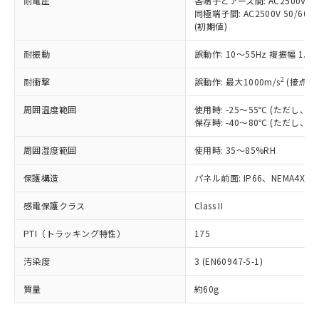
耐電圧
各端子とアース間: AC2500V 50/
「－」：未確認です。当社販売部門へお問
むを得ず変更することがあります。
為替および外国貿易法に定める商品
在庫状況および標準価格照会結果は、
同極端子間: AC2500V 50/60
い合わせください。
（以下｢規制貨物等」という）を輸出
(初期値)
記載している更新日時点での社内デー
*EU RoHS指令（10物質）：
または国外への提供する場合は、日本
記
タに基づき作成されるものであり、閲
説明
鉛(Pb) 1000ppm以下、 水銀(Hg) 1000ppm以下、 カド
*中国RoHS10物質の基準値 (GB/T26572)：
国政府の輸出許可(または役務取引許
耐振動
誤動作: 10～55Hz 複振幅 1.
号
覧された時点での実際の在庫および標
ミウム(Cd) 100ppm以下、
Pb(鉛) :1000ppm、 Hg(水銀) : 1000ppm、 Cd(カドミウ
可)を取得するなどの必要な手続きを
六価クロム(Cr(Ⅵ)) 1000ppm以下、ポリ臭化ビフェニル
ム) : 100ppm、
準価格とは異なる場合があることをご
類(PBB) 1000ppm以下、ポリ臭化ジフェニルエーテル類
2
Cr(Ⅵ)(六価クロム) : 1000ppm、 PBBs(ポリ臭化ビフェ
耐衝撃
誤動作: 最大1000m/s
(接点開
とります。
了承ください。
(PBDE) 1000ppm以下、フタル酸ビス(2-エチルヘキシ
○
一定数以上の在庫あり
ニル類) : 1000ppm、 PBDEs(ポリ臭化ジフェニルエーテ
当社は規制貨物を破棄する場合は、完
ル) (DEHP)(別名：DOP) 1000ppm以下、フタル酸ブチ
正式な納期状況および標準価格はお客
ル類) : 1000ppm、
周囲温度範囲
使用時: -25～55℃ (ただし
ルベンジル（BBP） 1000ppm以下、フタル酸ジブチル
全に破砕するなど、違法に輸出されな
DBP(フタル酸ジブチル) : 1000ppm、 DIBP(フタル酸ジ
様のお取引先、またはお客様担当のオ
（DBP） 1000ppm以下、フタル酸ジイソブチル
保存時: -40～80℃ (ただし
イソブチル) : 1000ppm、 BBP(フタル酸ブチルベンジ
△
一定数には満たないが在庫あり
いよう必要な手段を講じます。
ムロン制御機器販売店・当社販売員に
(DIBP) 1000ppm以下
ル) : 1000ppm、
当社は貴社製品を、核兵器、ミサイ
但し、RoHS指令で産業用監視および制御機器に対する
DEHP(フタル酸ビス(2-エチルヘキシル)) : 1000ppm
ご相談ください。
周囲湿度範囲
使用時: 35～85%RH
適用除外項目は除く。
ル、化学兵器、生物兵器またはその他
－
在庫なし(最新の在庫状況につ
オムロン制御機器販売店や当社販売拠
フタル酸エステル類の４物質については閾値を超える意
武器並びにこれらの製造装置等に一切
いては、お客様のお取引先、ま
図的な使用がないことを確認しています。
点は「
販売ネットワーク
」をご確認
保護構造
パネル前面: IP66、NEMA4X, N
※2 環境保護使用期限
使用いたしません。
たはお客様担当のオムロン制御
ください。
当社は、貴社製品を第三者に販売する
機器販売店・当社販売員にご確
感電保護クラス
Class II
在庫状況および標準価格結果を当社の
※2 対応予定月
「ｅ」：有害物質（10物質）のすべてが基
場合は、上記1、2および3の内容を当
認ください)
事前の承諾なく第三者に漏洩または開
準値以下であることを示します。
該第三者に通知します。また当社は、
PTI（トラッキング特性）
175
示しないようお願いします。
部品在庫の切り替え状況などにより、予定
「10」：通常の使用状況下において有害物
販売先および販売に係わる関係者が違
マイパーツ機能（部品リスト作成サー
空
受注生産機種、また在庫状況の
月が前後することがあります。
質が外部に漏えいし、環境に深刻な影響を
汚染度
3 (EN60947-5-1)
法に輸出するおそれがある場合は、取
ビス）をご利用いただくには、I-Web
白
情報を公開していない機種
及ぼさない年数を意味します。
り引きをいたしません。
メンバーズにご登録されている必要が
質量
約60g
「－」：未確認です。当社販売部門へお問
あります。
い合わせください。
お客様が当ウェブサイト上で当社にご