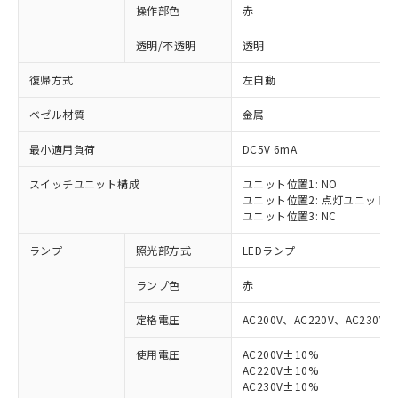
操作部色
赤
透明/不透明
透明
復帰方式
左自動
ベゼル材質
金属
最小適用負荷
DC5V 6mA
スイッチユニット構成
ユニット位置1: NO
ユニット位置2: 点灯ユニット
ユニット位置3: NC
ランプ
照光部方式
LEDランプ
ランプ色
赤
定格電圧
AC200V、AC220V、AC230V、
使用電圧
AC200V±10%
AC220V±10%
AC230V±10%