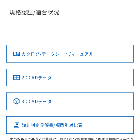
情報更新：2026/7/29
規格認証/適合状況
ログイン/会員登録
EU RoHS
注意事項・凡例
UL認証
CSA認証
CEマーキング
Yes
Yes
Yes
対応状況
対応予定月
※1
※2
ダウンロードデータをご利用いただく前に、以下を必ずお読
みください。
カタログ/データシート/マニュアル
対応済み
ソフトウェアの使用条件
LR型式承認
DNV型式承認
BV型式承認
KR型式承
（イギリス
（ノルウェー
（フランス
（韓国
船舶規格）
船舶規格）
船舶規格）
船舶規格
中国 RoHS
注意事項・凡例
2D CADデータ
No
No
No
No
中国 RoHS表
※1 ※2
3D CADデータ
この製品の規格認証/適合状況ページへ
Pb
Hg
Cd
Cr(VI)
その他の認証はこちらのページからご検索ください
該非判定見解書/項目別対比表
O
O
O
O
日本の外為法に基づく該非判定、およびEAR再輸出規制に関する見解が入手でき