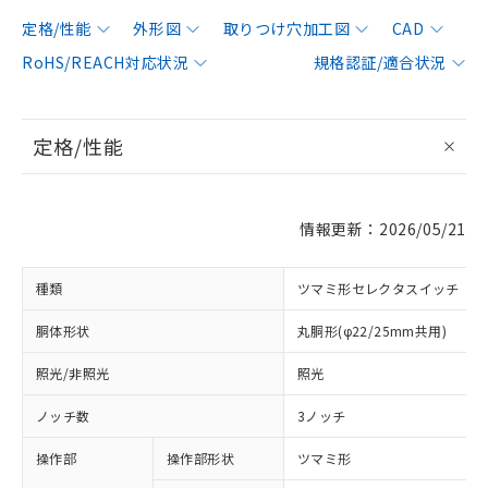
定格/性能
外形図
取りつけ穴加工図
CAD
RoHS/REACH対応状況
規格認証/適合状況
定格/性能
情報更新：2026/05/21
種類
ツマミ形セレクタスイッチ
胴体形状
丸胴形(φ22/25mm共用)
照光/非照光
照光
ノッチ数
3ノッチ
操作部
操作部形状
ツマミ形