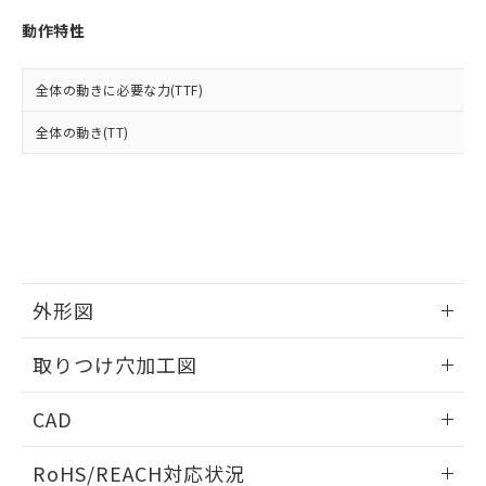
※3 非含有証明書ダウンロード
登録された部品リストについて、当社
動作特性
および当社の共同利用者が、当社の製
下記の非含有証明書をダウンロードするこ
品・サービスに関するお客様との取
とができます。
合意する
キャンセル
引・商談に必要な範囲で利用すること
全体の動きに必要な力(TTF)
をご了承ください。
EU RoHS指令（10物質）の非含有証明書
※当社の共同利用者とは、
"個人情報
全体の動き(TT)
51物質の非含有証明書（当社基準）
の共同利用に関して"
の「1.共同利
※本証明書は発行日時点で非含有を証明す
用者の範囲」に記載されている法人を
るもので、過去に遡って非含有を証明する
指します。
ものではありません。
また、RoHS指令のフタル酸エステル類４
物質の対応では、対応完了までの期間は出
荷製品に未対応品が混在することから備考
欄に対応日を記載しておりました。
外形図
既に当社にて対応品への在庫切替を完了
していることから、特段のことがない限
情報更新：2026/05/21
取りつけ穴加工図
り、2022年1月12日より割愛しておりま
す。
情報更新：2026/05/21
CAD
ログイン/会員登録いただくと、CADデータをダウンロー
RoHS/REACH対応状況
ドすることができます。