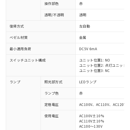
操作部色
赤
透明/不透明
透明
復帰方式
左自動
ベゼル材質
金属
最小適用負荷
DC5V 6mA
スイッチユニット構成
ユニット位置1: NO
ユニット位置2: 点灯ユニット
ユニット位置3: NC
ランプ
照光部方式
LEDランプ
ランプ色
赤
定格電圧
AC100V、AC110V、AC120V
使用電圧
AC100V±10%
AC110V±10%
AC100～130V