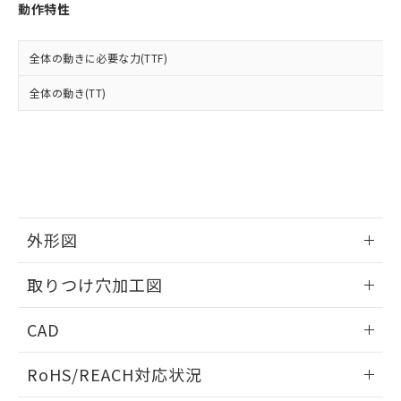
登録された部品リストについて、当社
動作特性
および当社の共同利用者が、当社の製
下記の非含有証明書をダウンロードするこ
品・サービスに関するお客様との取
とができます。
合意する
キャンセル
引・商談に必要な範囲で利用すること
全体の動きに必要な力(TTF)
をご了承ください。
EU RoHS指令（10物質）の非含有証明書
全体の動き(TT)
※当社の共同利用者とは、
"個人情報
51物質の非含有証明書（当社基準）
の共同利用に関して"
の「1.共同利
※本証明書は発行日時点で非含有を証明す
用者の範囲」に記載されている法人を
るもので、過去に遡って非含有を証明する
指します。
ものではありません。
また、RoHS指令のフタル酸エステル類４
物質の対応では、対応完了までの期間は出
荷製品に未対応品が混在することから備考
外形図
欄に対応日を記載しておりました。
既に当社にて対応品への在庫切替を完了
情報更新：2026/05/21
していることから、特段のことがない限
取りつけ穴加工図
り、2022年1月12日より割愛しておりま
す。
情報更新：2026/05/21
CAD
ログイン/会員登録いただくと、CADデータをダウンロー
RoHS/REACH対応状況
ドすることができます。