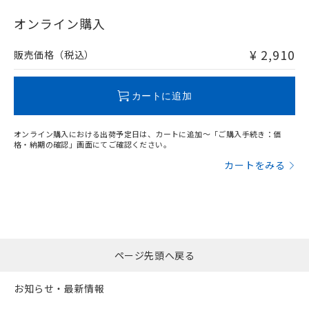
"対応済み"や非含有の記載がされた商品であっても、流通
在庫等で未対応品が混在する可能性があります。
オンライン購入
非含有品が必要な際は、弊社営業部門もしくは販売店へお
問い合わせください。
¥ 2,910
販売価格（税込）
この製品のRoHS/REACH対応状況ページへ
カートに追加
オンライン購入における出荷予定日は、カートに追加～「ご購入手続き：価
格・納期の確認」画面にてご確認ください。
カートをみる
ページ先頭へ戻る
お知らせ・最新情報