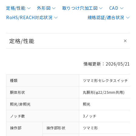
定格/性能
外形図
取りつけ穴加工図
CAD
RoHS/REACH対応状況
規格認証/適合状況
定格/性能
情報更新：2026/05/21
種類
ツマミ形セレクタスイッチ
胴体形状
丸胴形(φ22/25mm共用)
照光/非照光
照光
ノッチ数
3ノッチ
操作部
操作部形状
ツマミ形