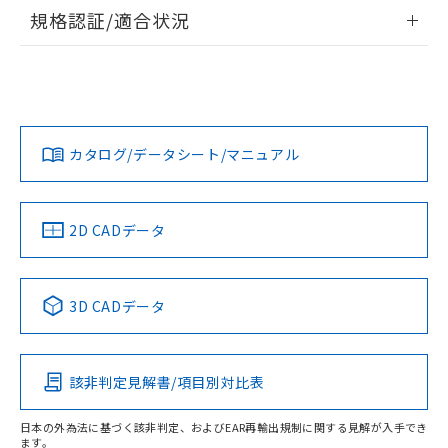
情報更新：2026/7/29
規格認証/適合状況
ログイン/会員登録
EU RoHS
注意事項・凡例
UL認証
CSA認証
CEマーキング
Yes
Yes
Yes
対応状況
対応予定月
※1
※2
ダウンロードデータをご利用いただく前に、以下を必ずお読
みください。
カタログ/データシート/マニュアル
対応済み
ソフトウェアの使用条件
LR型式承認
DNV型式承認
BV型式承認
KR型式承
（イギリス
（ノルウェー
（フランス
（韓国
船舶規格）
船舶規格）
船舶規格）
船舶規格
中国 RoHS
注意事項・凡例
2D CADデータ
No
No
No
No
中国 RoHS表
※1 ※2
3D CADデータ
この製品の規格認証/適合状況ページへ
Pb
Hg
Cd
Cr(VI)
その他の認証はこちらのページからご検索ください
該非判定見解書/項目別対比表
O
O
O
O
日本の外為法に基づく該非判定、およびEAR再輸出規制に関する見解が入手でき
ます。