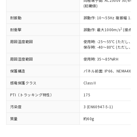
同極端子間: AC2500V 50/60
為替および外国貿易法に定める商品
在庫状況および標準価格照会結果は、
い合わせください。
(初期値)
（以下｢規制貨物等」という）を輸出
記載している更新日時点での社内デー
*EU RoHS指令（10物質）：
または国外への提供する場合は、日本
記
タに基づき作成されるものであり、閲
説明
鉛(Pb) 1000ppm以下、 水銀(Hg) 1000ppm以下、 カド
耐振動
誤動作: 10～55Hz 複振幅 1.
*中国RoHS10物質の基準値 (GB/T26572)：
国政府の輸出許可(または役務取引許
号
覧された時点での実際の在庫および標
ミウム(Cd) 100ppm以下、
Pb(鉛) :1000ppm、 Hg(水銀) : 1000ppm、 Cd(カドミウ
可)を取得するなどの必要な手続きを
六価クロム(Cr(Ⅵ)) 1000ppm以下、ポリ臭化ビフェニル
ム) : 100ppm、
準価格とは異なる場合があることをご
2
耐衝撃
誤動作: 最大1000m/s
(接点開
類(PBB) 1000ppm以下、ポリ臭化ジフェニルエーテル類
Cr(Ⅵ)(六価クロム) : 1000ppm、 PBBs(ポリ臭化ビフェ
とります。
了承ください。
(PBDE) 1000ppm以下、フタル酸ビス(2-エチルヘキシ
○
一定数以上の在庫あり
ニル類) : 1000ppm、 PBDEs(ポリ臭化ジフェニルエーテ
当社は規制貨物を破棄する場合は、完
ル) (DEHP)(別名：DOP) 1000ppm以下、フタル酸ブチ
正式な納期状況および標準価格はお客
ル類) : 1000ppm、
周囲温度範囲
使用時: -25～55℃ (ただし
ルベンジル（BBP） 1000ppm以下、フタル酸ジブチル
全に破砕するなど、違法に輸出されな
DBP(フタル酸ジブチル) : 1000ppm、 DIBP(フタル酸ジ
保存時: -40～80℃ (ただし
様のお取引先、またはお客様担当のオ
（DBP） 1000ppm以下、フタル酸ジイソブチル
イソブチル) : 1000ppm、 BBP(フタル酸ブチルベンジ
△
一定数には満たないが在庫あり
いよう必要な手段を講じます。
ムロン制御機器販売店・当社販売員に
(DIBP) 1000ppm以下
ル) : 1000ppm、
当社は貴社製品を、核兵器、ミサイ
但し、RoHS指令で産業用監視および制御機器に対する
周囲湿度範囲
使用時: 35～85%RH
DEHP(フタル酸ビス(2-エチルヘキシル)) : 1000ppm
ご相談ください。
適用除外項目は除く。
ル、化学兵器、生物兵器またはその他
－
在庫なし(最新の在庫状況につ
オムロン制御機器販売店や当社販売拠
フタル酸エステル類の４物質については閾値を超える意
保護構造
パネル前面: IP66、NEMA4X, N
武器並びにこれらの製造装置等に一切
いては、お客様のお取引先、ま
図的な使用がないことを確認しています。
点は「
販売ネットワーク
」をご確認
※2 環境保護使用期限
使用いたしません。
たはお客様担当のオムロン制御
ください。
感電保護クラス
Class II
当社は、貴社製品を第三者に販売する
機器販売店・当社販売員にご確
在庫状況および標準価格結果を当社の
※2 対応予定月
「ｅ」：有害物質（10物質）のすべてが基
場合は、上記1、2および3の内容を当
認ください)
事前の承諾なく第三者に漏洩または開
PTI（トラッキング特性）
175
準値以下であることを示します。
該第三者に通知します。また当社は、
示しないようお願いします。
部品在庫の切り替え状況などにより、予定
「10」：通常の使用状況下において有害物
販売先および販売に係わる関係者が違
マイパーツ機能（部品リスト作成サー
空
受注生産機種、また在庫状況の
汚染度
3 (EN60947-5-1)
月が前後することがあります。
質が外部に漏えいし、環境に深刻な影響を
法に輸出するおそれがある場合は、取
ビス）をご利用いただくには、I-Web
白
情報を公開していない機種
及ぼさない年数を意味します。
り引きをいたしません。
メンバーズにご登録されている必要が
質量
約60g
「－」：未確認です。当社販売部門へお問
あります。
い合わせください。
お客様が当ウェブサイト上で当社にご
※3 非含有証明書ダウンロード