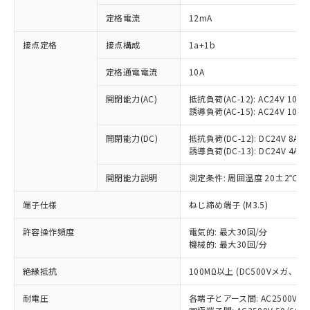
定格電流
12mA
接点定格
接点構成
1a+1b
※1 対応状況
定格通電電流
10A
対応済み：EU RoHS指令（10物質）の
非含有に対応した製品が提供可能な商品で
開閉能力(AC)
抵抗負荷(AC-12): AC24V 10A/A
す。
誘導負荷(AC-15): AC24V 10A/AC
対応予定：EU RoHS指令（10物質）の非含
ご利用条件
有に対応した製品に切り替える予定のある
開閉能力(DC)
抵抗負荷(DC-12): DC24V 8A/DC
商品です。
誘導負荷(DC-13): DC24V 4A/DC
対応予定なし：EU RoHS指令（10物質）の
以下の条件をお読みいただき、同意のうえ
開閉能力説明
測定条件: 周囲温度 20±2℃、
非含有に非対応の商品で、対応品を出す予
ご利用ください。
定はありません。
端子仕様
ねじ締め端子 (M3.5)
調査・確認中：EU RoHS指令（10物質）の
本サービスは、当社制御機器事業取扱
※1 中国RoHS○×表
非含有の対応状況を調査中または確認中の
商品の当社在庫状況および標準価格
許容操作頻度
電気的: 最大30回/分
商品です。
(税抜)を提供させていただくもので
機械的: 最大30回/分
「○」：最大均質材料含有率が中国RoHSの
非該当品：ライセンス料など無形物で、有
す。
基準値以下であることを示します。
害物質有無と関係のない商品です。
絶縁抵抗
100MΩ以上 (DC500Vメガ、
当社制御機器事業取扱商品の中には、
「×」：最大均質材料含有率が中国RoHSの
仕入先様の事情により、非含有部品として
本サービスの対象外となる商品もある
基準値を超えていることを示します。
いたものが、含有品と判明した場合などや
当社は、これら貴社製品のうち、外国
耐電圧
各端子とアース間: AC2500V 50/
ことをご了承ください。
「－」：未確認です。当社販売部門へお問
むを得ず変更することがあります。