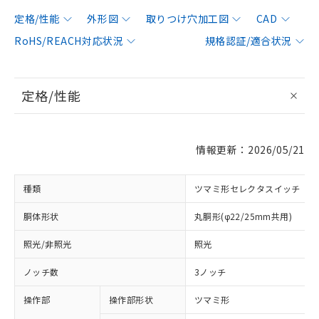
定格/性能
外形図
取りつけ穴加工図
CAD
RoHS/REACH対応状況
規格認証/適合状況
定格/性能
情報更新：2026/05/21
種類
ツマミ形セレクタスイッチ
胴体形状
丸胴形(φ22/25mm共用)
照光/非照光
照光
ノッチ数
3ノッチ
操作部
操作部形状
ツマミ形