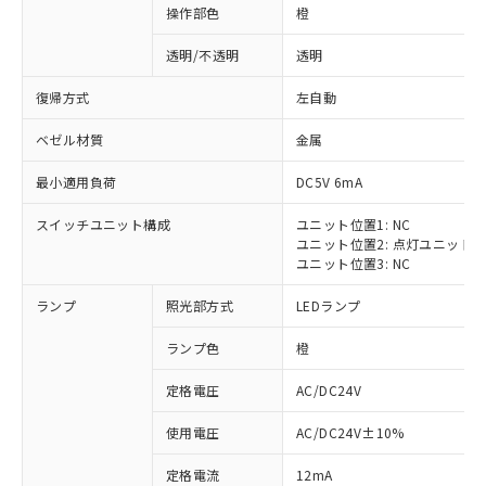
操作部色
橙
透明/不透明
透明
復帰方式
左自動
ベゼル材質
金属
最小適用負荷
DC5V 6mA
スイッチユニット構成
ユニット位置1: NC
ユニット位置2: 点灯ユニット
ユニット位置3: NC
ランプ
照光部方式
LEDランプ
ランプ色
橙
定格電圧
AC/DC24V
※1 対応状況
使用電圧
AC/DC24V±10%
定格電流
12mA
対応済み：EU RoHS指令（10物質）の