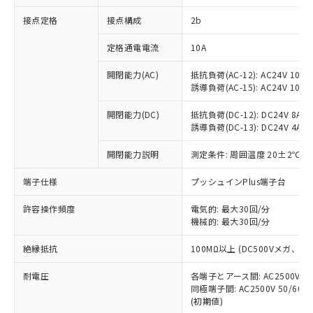
非含有に対応した製品が提供可能な商品で
接点定格
接点構成
2b
す。
対応予定：EU RoHS指令（10物質）の非含
ご利用条件
定格通電電流
10A
有に対応した製品に切り替える予定のある
商品です。
開閉能力(AC)
抵抗負荷(AC-12): AC24V 10A/A
対応予定なし：EU RoHS指令（10物質）の
誘導負荷(AC-15): AC24V 10A/AC
以下の条件をお読みいただき、同意のうえ
非含有に非対応の商品で、対応品を出す予
ご利用ください。
定はありません。
開閉能力(DC)
抵抗負荷(DC-12): DC24V 8A/DC
調査・確認中：EU RoHS指令（10物質）の
誘導負荷(DC-13): DC24V 4A/DC
本サービスは、当社制御機器事業取扱
※1 中国RoHS○×表
非含有の対応状況を調査中または確認中の
商品の当社在庫状況および標準価格
開閉能力説明
測定条件: 周囲温度 20±2℃、
商品です。
(税抜)を提供させていただくもので
「○」：最大均質材料含有率が中国RoHSの
非該当品：ライセンス料など無形物で、有
す。
端子仕様
プッシュインPlus端子台
基準値以下であることを示します。
害物質有無と関係のない商品です。
当社制御機器事業取扱商品の中には、
「×」：最大均質材料含有率が中国RoHSの
仕入先様の事情により、非含有部品として
本サービスの対象外となる商品もある
許容操作頻度
電気的: 最大30回/分
基準値を超えていることを示します。
いたものが、含有品と判明した場合などや
当社は、これら貴社製品のうち、外国
ことをご了承ください。
機械的: 最大30回/分
「－」：未確認です。当社販売部門へお問
むを得ず変更することがあります。
為替および外国貿易法に定める商品
在庫状況および標準価格照会結果は、
い合わせください。
（以下｢規制貨物等」という）を輸出
絶縁抵抗
100MΩ以上 (DC500Vメガ、
記載している更新日時点での社内デー
*EU RoHS指令（10物質）：
または国外への提供する場合は、日本
記
タに基づき作成されるものであり、閲
説明
鉛(Pb) 1000ppm以下、 水銀(Hg) 1000ppm以下、 カド
*中国RoHS10物質の基準値 (GB/T26572)：
国政府の輸出許可(または役務取引許
耐電圧
各端子とアース間: AC2500V 50/
号
覧された時点での実際の在庫および標
ミウム(Cd) 100ppm以下、
Pb(鉛) :1000ppm、 Hg(水銀) : 1000ppm、 Cd(カドミウ
同極端子間: AC2500V 50/60
可)を取得するなどの必要な手続きを
六価クロム(Cr(Ⅵ)) 1000ppm以下、ポリ臭化ビフェニル
ム) : 100ppm、
準価格とは異なる場合があることをご
類(PBB) 1000ppm以下、ポリ臭化ジフェニルエーテル類
(初期値)
Cr(Ⅵ)(六価クロム) : 1000ppm、 PBBs(ポリ臭化ビフェ
とります。
了承ください。
(PBDE) 1000ppm以下、フタル酸ビス(2-エチルヘキシ