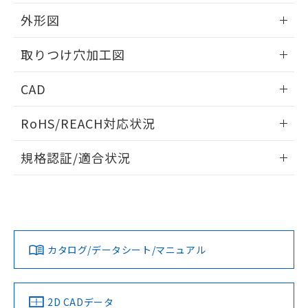
51物質の非含有証明書（当社基準）
の共同利用に関して"
の「1.共同利
※本証明書は発行日時点で非含有を証明す
外形図
用者の範囲」に記載されている法人を
るもので、過去に遡って非含有を証明する
指します。
ものではありません。
情報更新：2026/05/21
取りつけ穴加工図
また、RoHS指令のフタル酸エステル類４
物質の対応では、対応完了までの期間は出
情報更新：2026/05/21
CAD
荷製品に未対応品が混在することから備考
欄に対応日を記載しておりました。
ログイン/会員登録いただくと、CADデータをダウンロー
既に当社にて対応品への在庫切替を完了
RoHS/REACH対応状況
ドすることができます。
していることから、特段のことがない限
り、2022年1月12日より割愛しておりま
情報更新：2026/7/29
規格認証/適合状況
す。
ログイン/会員登録
EU RoHS
注意事項・凡例
A22NW-3ML-TOA-P202-OCについての規格認証/適合状況に
ついては、「カスタマーサポートセンタ お客様相談室」また
は貴社担当オムロン営業員または販売店にお問い合わせくだ
対応状況
対応予定月
※1
※2
さい。
ダウンロードデータをご利用いただく前に、以下を必ずお読
みください。
カタログ/データシート/マニュアル
対応済み
ソフトウェアの使用条件
お問い合わせ
中国 RoHS
注意事項・凡例
2D CADデータ