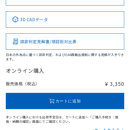
中国 RoHS表
※1 ※2
3D CADデータ
Pb
Hg
Cd
Cr(VI)
該非判定見解書/項目別対比表
X
O
O
O
日本の外為法に基づく該非判定、およびEAR再輸出規制に関する見解が入手でき
ます。
"対応済み"や非含有の記載がされた商品であっても、流通
在庫等で未対応品が混在する可能性があります。
オンライン購入
非含有品が必要な際は、弊社営業部門もしくは販売店へお
問い合わせください。
¥ 3,350
販売価格（税込）
この製品のRoHS/REACH対応状況ページへ
カートに追加
オンライン購入における出荷予定日は、カートに追加～「ご購入手続き：価
格・納期の確認」画面にてご確認ください。