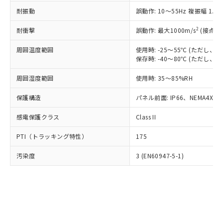
○
一定数以上の在庫あり
ニル類) : 1000ppm、 PBDEs(ポリ臭化ジフェニルエーテ
当社は規制貨物を破棄する場合は、完
ル) (DEHP)(別名：DOP) 1000ppm以下、フタル酸ブチ
正式な納期状況および標準価格はお客
ル類) : 1000ppm、
耐振動
誤動作: 10～55Hz 複振幅 1.
ルベンジル（BBP） 1000ppm以下、フタル酸ジブチル
全に破砕するなど、違法に輸出されな
DBP(フタル酸ジブチル) : 1000ppm、 DIBP(フタル酸ジ
様のお取引先、またはお客様担当のオ
（DBP） 1000ppm以下、フタル酸ジイソブチル
イソブチル) : 1000ppm、 BBP(フタル酸ブチルベンジ
△
一定数には満たないが在庫あり
いよう必要な手段を講じます。
ムロン制御機器販売店・当社販売員に
(DIBP) 1000ppm以下
2
耐衝撃
ル) : 1000ppm、
誤動作: 最大1000m/s
(接点開
当社は貴社製品を、核兵器、ミサイ
但し、RoHS指令で産業用監視および制御機器に対する
DEHP(フタル酸ビス(2-エチルヘキシル)) : 1000ppm
ご相談ください。
適用除外項目は除く。
ル、化学兵器、生物兵器またはその他
－
在庫なし(最新の在庫状況につ
オムロン制御機器販売店や当社販売拠
周囲温度範囲
使用時: -25～55℃ (ただし
フタル酸エステル類の４物質については閾値を超える意
武器並びにこれらの製造装置等に一切
いては、お客様のお取引先、ま
図的な使用がないことを確認しています。
保存時: -40～80℃ (ただし
点は「
販売ネットワーク
」をご確認
※2 環境保護使用期限
使用いたしません。
たはお客様担当のオムロン制御
ください。
当社は、貴社製品を第三者に販売する
周囲湿度範囲
使用時: 35～85%RH
機器販売店・当社販売員にご確
在庫状況および標準価格結果を当社の
※2 対応予定月
「ｅ」：有害物質（10物質）のすべてが基
場合は、上記1、2および3の内容を当
認ください)
事前の承諾なく第三者に漏洩または開
準値以下であることを示します。
保護構造
パネル前面: IP66、NEMA4X, N
該第三者に通知します。また当社は、
示しないようお願いします。
部品在庫の切り替え状況などにより、予定
「10」：通常の使用状況下において有害物
販売先および販売に係わる関係者が違
マイパーツ機能（部品リスト作成サー
空
受注生産機種、また在庫状況の
感電保護クラス
Class II
月が前後することがあります。
質が外部に漏えいし、環境に深刻な影響を
法に輸出するおそれがある場合は、取
ビス）をご利用いただくには、I-Web
白
情報を公開していない機種
及ぼさない年数を意味します。
り引きをいたしません。
メンバーズにご登録されている必要が
PTI（トラッキング特性）
175
「－」：未確認です。当社販売部門へお問
あります。
い合わせください。
お客様が当ウェブサイト上で当社にご
汚染度
3 (EN60947-5-1)
※3 非含有証明書ダウンロード
登録された部品リストについて、当社
および当社の共同利用者が、当社の製
下記の非含有証明書をダウンロードするこ
品・サービスに関するお客様との取
とができます。
合意する
キャンセル
引・商談に必要な範囲で利用すること
をご了承ください。
EU RoHS指令（10物質）の非含有証明書
※当社の共同利用者とは、
"個人情報