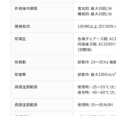
味します。
空
受注生産
お客様が当ウ
※3 非含有証明
「－」：未確認で
許容操作頻度
電気的: 最大30回/分
白
が、当社の製
機械的: 最大30回/分
さい。
下記の非含有証明
※当社の共同
絶縁抵抗
100MΩ以上 (DC5
いる法人を指
EU RoHS指令（
51物質の非含有証
※本証明書は発行
耐電圧
各端子とアース間: AC250
また、RoHS指
同極端子間: AC2500V
混在することから
(初期値)
既に当社にて対応
り割愛しておりま
耐振動
誤動作: 10～55Hz 複
耐衝撃
誤動作: 最大1000m/s
周囲温度範囲
使用時: -25～55℃
保存時: -40～80℃
周囲湿度範囲
使用時: 35～85%RH