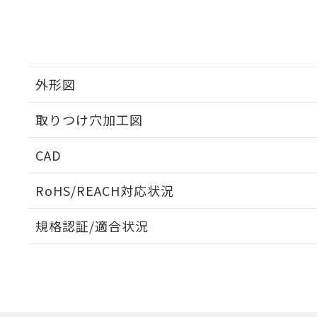
外形図
取りつけ穴加工図
CAD
ログイン/会員登録いただくと、CADデータをダウンロ
RoHS/REACH対応状況
規格認証/適合状況
EU RoHS
注意事項・凡例
A22NW-3ML-TOA-P102-OEについての規格認証/適
業員または販売店にお問い合わせください。
ダウンロードデータをご利用いただく前に、以下を必ずお読
対応状況
対応予定月
※1
※2
ソフトウェアの使用条件