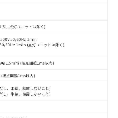
機種、また在庫状況の情報を公開していない機種
ェブサイト上で当社にご登録された部品リストについて、当社およ
書ダウンロード
す。当社販売部門へお問い合わせください。
品・サービスに関するお客様との取引・商談に必要な範囲で利用す
合意する
キャンセル
書をダウンロードすることができます。
利用者とは、
"個人情報の共同利用に関して"
の「1.共同利用者の
00Vメガ、点灯ユニットは除く)
します。
10物質）の非含有証明書
明書（当社基準）
日時点で非含有を証明するもので、過去に遡って非含有を証明するも
0V 50/60Hz 1min
令のフタル酸エステル類４物質の対応では、対応完了までの期間は出
 50/60Hz 1min (点灯ユニットは除く)
備考欄に対応日を記載しておりました。
品への在庫切替を完了していることから、特段のことがない限り、20
す。
振幅 1.5mm (接点開離1ms以内)
2
(接点開離1ms以内)
 (ただし、氷結、結露しないこと)
 (ただし、氷結、結露しないこと)