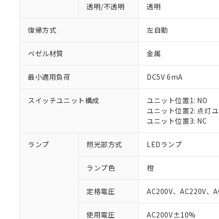
透明/不透明
透明
復帰方式
左自動
ベゼル材質
金属
最小適用負荷
DC5V 6mA
スイッチユニット構成
ユニット位置1: NO
ユニット位置2: 点灯
ユニット位置3: NC
ランプ
照光部方式
LEDランプ
ランプ色
橙
定格電圧
AC200V、AC220V、A
※1 対応状況
使用電圧
AC200V±10%