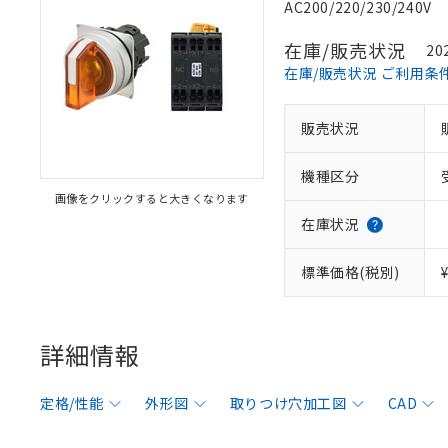
AC200/220/230/240V
在庫/販売状況
20
在庫/販売状況 ご利用条
販売状況
機種区分
画像をクリックすると大きくなります
在庫状況
標準価格(税別)
詳細情報
定格/性能
外形図
取りつけ穴加工図
CAD