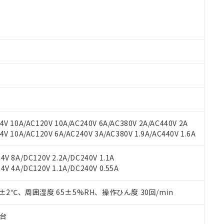
 RoHS指令（10物質）の非含有に対応した製品が提供可能な商品です
oHS指令（10物質）の非含有に対応した製品に切り替える予定のある
 RoHS指令（10物質）の非含有に非対応の商品で、対応品を出す予
 RoHS指令（10物質）の非含有の対応状況を調査中または確認中の
ンス料など無形物で、有害物質有無と関係のない商品です。
○×表
より、非含有部品としていたものが、含有品と判明した場合などやむ
みいただき、同意のうえご利用ください。
材料含有率が中国RoHSの基準値以下であることを示します。
材料含有率が中国RoHSの基準値を超えていることを示します。
、当社制御機器事業取扱商品の当社在庫状況および標準価格(税抜)
ら貴社製品のうち、外国為替および外国貿易法に定める商品（以下｢
質）：
す。当社販売部門へお問い合わせください。
 水銀(Hg) 1000ppm以下、 カドミウム(Cd) 100ppm以下、
たは国外への提供する場合は、日本国政府の輸出許可(または役務取
000ppm以下、ポリ臭化ビフェニル類(PBB) 1000ppm以下、ポリ臭化ジフェニルエーテル類(P
事業取扱商品の中には、本サービスの対象外となる商品もあること
手続きをとります。
キシル) (DEHP)(別名：DOP) 1000ppm以下、フタル酸ブチルベンジル（BBP） 100
V 10A/AC120V 10A/AC240V 6A/AC380V 2A/AC440V 2A
(GB/T26572)：
以下、フタル酸ジイソブチル (DIBP) 1000ppm以下
び標準価格照会結果は、記載している更新日時点での社内データに
物を破棄する場合は、完全に破砕するなど、違法に輸出されないよ
(水銀) : 1000ppm、 Cd(カドミウム) : 100ppm、
 10A/AC120V 6A/AC240V 3A/AC380V 1.9A/AC440V 1.6A
業用監視および制御機器に対する適用除外項目は除く。
覧された時点での実際の在庫および標準価格とは異なる場合がある
1000ppm、 PBBs(ポリ臭化ビフェニル類) : 1000ppm、 PBDEs(ポリ臭化ジフェニルエーテル類
物質については閾値を超える意図的な使用がないことを確認しています。
上の在庫あり
 1000ppm、 DIBP(フタル酸ジイソブチル) : 1000ppm、 BBP(フタル酸ブチルベンジル) :
品を、核兵器、ミサイル、化学兵器、生物兵器またはその他武器並
チルヘキシル)) : 1000ppm
V 8A/DC120V 2.2A/DC240V 1.1A
況および標準価格はお客様のお取引先、またはお客様担当のオムロ
用いたしません。
V 4A/DC120V 1.1A/DC240V 0.55A
ご相談ください。
は満たないが在庫あり
製品を第三者に販売する場合は、上記1、2および3の内容を当該第
機器販売店や当社販売拠点は「
販売ネットワーク
」をご確認くだ
販売先および販売に係わる関係者が違法に輸出するおそれがある場
用期限
び標準価格結果を当社の事前の承諾なく第三者に漏洩または開示し
0±2℃、周囲湿度 65±5%RH、操作ひん度 30回/min
え状況などにより、予定月が前後することがあります。
(最新の在庫状況については、お客様のお取引先、またはお客様担当
（10物質）のすべてが基準値以下であることを示します。
店・当社販売員にご確認ください)
能（部品リスト作成サービス）をご利用いただくには、I-Webメン
使用状況下において有害物質が外部に漏えいし、環境に深刻な影響を
子台
あります。