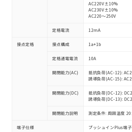
AC220V±10%
対応済み：EU
AC230V±10%
対応予定：EU R
AC220～250V
対応予定なし：EU
調査・確認中：EU
ご利用条件
定格電流
12mA
非該当品：ライセ
※1 中国RoHS
仕入先様の事情に
接点定格
接点構成
1a+1b
があります。
以下の条件をお読
「○」：最大均質
「×」：最大均質
本サービスは
当社は、これ
*EU RoHS指令（10物
定格通電電流
10A
「－」：未確認で
鉛(Pb) 1000ppm以下、
くものです。
う）を輸出ま
記
説明
六価クロム(Cr(Ⅵ)) 1
当社制御機器
などの必要な
フタル酸ビス(2-エチルヘ
開閉能力(AC)
抵抗負荷(AC-12): AC24
号
*中国RoHS10物質の基準値 
ル（DBP） 1000ppm
在庫状況およ
当社は規制貨
Pb(鉛) :1000ppm、 Hg
誘導負荷(AC-15): AC24V
但し、RoHS指令で産
のであり、閲
ます。
Cr(Ⅵ)(六価クロム) : 
フタル酸エステル類の４
○
一定数以
DBP(フタル酸ジブチル) :
い。
当社は貴社製
DEHP(フタル酸ビス(2-エ
開閉能力(DC)
抵抗負荷(DC-12): DC24
正式な納期状
置等に一切使
誘導負荷(DC-13): DC24
当社販売員に
※2 対応予定月
△
一定数に
当社は、貴社
オムロン制御
また当社は、
※2 環境保護使
在庫状況およ
開閉能力説明
測定条件: 周囲温度 2
部品在庫の切り替
たしません。
－
在庫なし
す。
「ｅ」：有害物質
機器販売
マイパーツ機
「10」：通常の
端子仕様
プッシュインPlus端
ている必要が