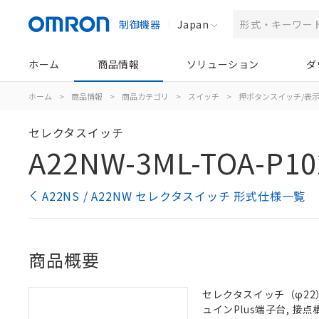
制御機器
Japan
ホーム
商品情報
ソリューション
ダ
ホーム
>
商品情報
>
商品カテゴリ
>
スイッチ
>
押ボタンスイッチ/表
セレクタスイッチ
A22NW-3ML-TOA-P10
A22NS / A22NW セレクタスイッチ 形式仕様一覧
商品概要
セレクタスイッチ（φ22）,
ュインPlus端子台, 接点構