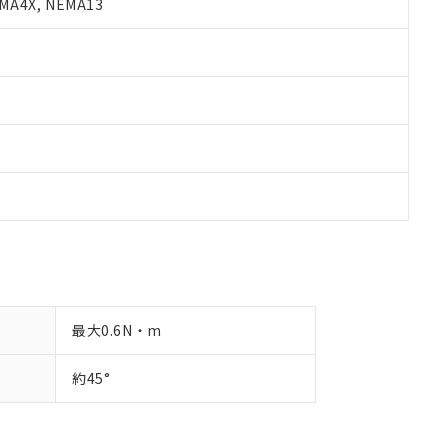
A4X, NEMA13
最大0.6N・m
約45°