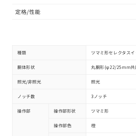
定格/性能
種類
ツマミ形セレクタスイ
胴体形状
丸胴形(φ22/25mm共
照光/非照光
照光
ノッチ数
3ノッチ
操作部
操作部形状
ツマミ形
操作部色
橙