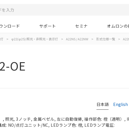
ウンロード
サポート
セミナ
オムロンの
示灯
>
φ22(φ25):照光・非照光・表示灯
>
A22NS / A22NW
>
形式仕様一覧
>
A22
2-OE
日本語
English
 照光, 3ノッチ, 金属ベゼル, 左に自動復帰, 操作部色: 橙（透明）, IP
成: NO/点灯ユニット/NC, LEDランプ色: 橙, LEDランプ電圧: