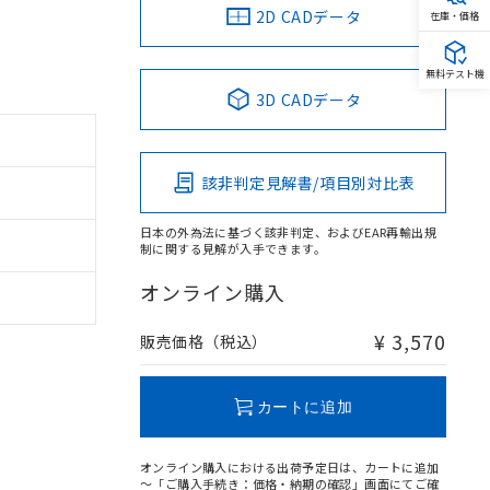
2D CADデータ
在庫・価格
無料テスト機
3D CADデータ
該非判定見解書/項目別対比表
日本の外為法に基づく該非判定、およびEAR再輸出規
制に関する見解が入手できます。
オンライン購入
¥ 3,570
販売価格（税込）
カートに追加
オンライン購入における出荷予定日は、カートに追加
～「ご購入手続き：価格・納期の確認」画面にてご確