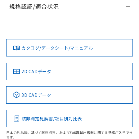
情報更新：2026/7/29
規格認証/適合状況
ログイン/会員登録
EU RoHS
注意事項・凡例
A22NW-3ML-TOA-P102-ODについての規格認証/適合状況に
ついては、「カスタマーサポートセンタ お客様相談室」また
は貴社担当オムロン営業員または販売店にお問い合わせくだ
対応状況
対応予定月
※1
※2
さい。
ダウンロードデータをご利用いただく前に、以下を必ずお読
みください。
カタログ/データシート/マニュアル
対応済み
ソフトウェアの使用条件
お問い合わせ
中国 RoHS
注意事項・凡例
2D CADデータ
中国 RoHS表
※1 ※2
3D CADデータ
Pb
Hg
Cd
Cr(VI)
該非判定見解書/項目別対比表
O
O
O
O
日本の外為法に基づく該非判定、およびEAR再輸出規制に関する見解が入手でき
ます。