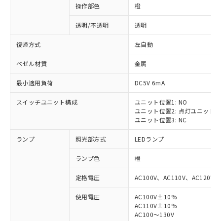
操作部色
橙
透明/不透明
透明
復帰方式
左自動
ベゼル材質
金属
最小適用負荷
DC5V 6mA
スイッチユニット構成
ユニット位置1: NO
ユニット位置2: 点灯ユニット
ユニット位置3: NC
ランプ
照光部方式
LEDランプ
ランプ色
橙
定格電圧
AC100V、AC110V、AC120V
使用電圧
AC100V±10%
AC110V±10%
AC100～130V