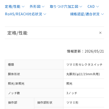
定格/性能
外形図
取りつけ穴加工図
CAD
RoHS/REACH対応状況
規格認証/適合状況
定格/性能
情報更新：2026/05/21
種類
ツマミ形セレクタスイッチ
胴体形状
丸胴形(φ22/25mm共用)
照光/非照光
照光
ノッチ数
3ノッチ
操作部
操作部形状
ツマミ形