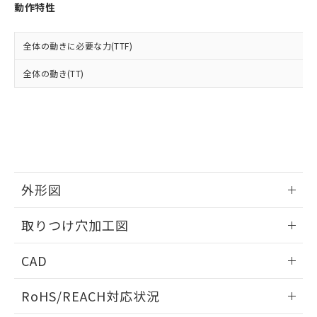
登録された部品リストについて、当社
動作特性
および当社の共同利用者が、当社の製
下記の非含有証明書をダウンロードするこ
品・サービスに関するお客様との取
とができます。
合意する
キャンセル
引・商談に必要な範囲で利用すること
全体の動きに必要な力(TTF)
をご了承ください。
EU RoHS指令（10物質）の非含有証明書
全体の動き(TT)
※当社の共同利用者とは、
"個人情報
51物質の非含有証明書（当社基準）
の共同利用に関して"
の「1.共同利
※本証明書は発行日時点で非含有を証明す
用者の範囲」に記載されている法人を
るもので、過去に遡って非含有を証明する
指します。
ものではありません。
また、RoHS指令のフタル酸エステル類４
物質の対応では、対応完了までの期間は出
荷製品に未対応品が混在することから備考
外形図
欄に対応日を記載しておりました。
既に当社にて対応品への在庫切替を完了
情報更新：2026/05/21
していることから、特段のことがない限
取りつけ穴加工図
り、2022年1月12日より割愛しておりま
す。
情報更新：2026/05/21
CAD
ログイン/会員登録いただくと、CADデータをダウンロー
RoHS/REACH対応状況
ドすることができます。