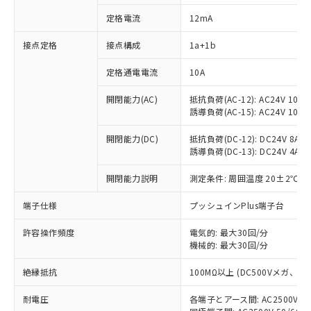
定格電流
12mA
接点定格
接点構成
1a+1b
※1 対応状況
定格通電電流
10A
対応済み：EU RoHS指令（10物質）の
非含有に対応した製品が提供可能な商品で
開閉能力(AC)
抵抗負荷(AC-12): AC24V 10A/A
す。
誘導負荷(AC-15): AC24V 10A/AC
対応予定：EU RoHS指令（10物質）の非含
ご利用条件
有に対応した製品に切り替える予定のある
開閉能力(DC)
抵抗負荷(DC-12): DC24V 8A/DC
商品です。
誘導負荷(DC-13): DC24V 4A/DC
対応予定なし：EU RoHS指令（10物質）の
以下の条件をお読みいただき、同意のうえ
開閉能力説明
測定条件: 周囲温度 20±2℃、
非含有に非対応の商品で、対応品を出す予
ご利用ください。
定はありません。
端子仕様
プッシュインPlus端子台
調査・確認中：EU RoHS指令（10物質）の
本サービスは、当社制御機器事業取扱
※1 中国RoHS○×表
非含有の対応状況を調査中または確認中の
商品の当社在庫状況および標準価格
許容操作頻度
電気的: 最大30回/分
商品です。
(税抜)を提供させていただくもので
機械的: 最大30回/分
「○」：最大均質材料含有率が中国RoHSの
非該当品：ライセンス料など無形物で、有
す。
基準値以下であることを示します。
害物質有無と関係のない商品です。
絶縁抵抗
100MΩ以上 (DC500Vメガ、
当社制御機器事業取扱商品の中には、
「×」：最大均質材料含有率が中国RoHSの
仕入先様の事情により、非含有部品として
本サービスの対象外となる商品もある
基準値を超えていることを示します。
いたものが、含有品と判明した場合などや
当社は、これら貴社製品のうち、外国
耐電圧
各端子とアース間: AC2500V 50/
ことをご了承ください。
「－」：未確認です。当社販売部門へお問
むを得ず変更することがあります。