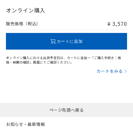
"対応済み"や非含有の記載がされた商品であっても、流通
在庫等で未対応品が混在する可能性があります。
オンライン購入
非含有品が必要な際は、弊社営業部門もしくは販売店へお
問い合わせください。
¥ 3,570
販売価格（税込）
この製品のRoHS/REACH対応状況ページへ
カートに追加
オンライン購入における出荷予定日は、カートに追加～「ご購入手続き：価
格・納期の確認」画面にてご確認ください。
カートをみる
ページ先頭へ戻る
お知らせ・最新情報