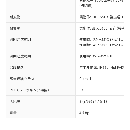
同極端子間: AC2500V 50/60
為替および外国貿易法に定める商品
在庫状況および標準価格照会結果は、
い合わせください。
(初期値)
（以下｢規制貨物等」という）を輸出
記載している更新日時点での社内デー
*EU RoHS指令（10物質）：
または国外への提供する場合は、日本
記
タに基づき作成されるものであり、閲
説明
鉛(Pb) 1000ppm以下、 水銀(Hg) 1000ppm以下、 カド
耐振動
誤動作: 10～55Hz 複振幅 1.
*中国RoHS10物質の基準値 (GB/T26572)：
国政府の輸出許可(または役務取引許
号
覧された時点での実際の在庫および標
ミウム(Cd) 100ppm以下、
Pb(鉛) :1000ppm、 Hg(水銀) : 1000ppm、 Cd(カドミウ
可)を取得するなどの必要な手続きを
六価クロム(Cr(Ⅵ)) 1000ppm以下、ポリ臭化ビフェニル
ム) : 100ppm、
準価格とは異なる場合があることをご
2
耐衝撃
誤動作: 最大1000m/s
(接点開
類(PBB) 1000ppm以下、ポリ臭化ジフェニルエーテル類
Cr(Ⅵ)(六価クロム) : 1000ppm、 PBBs(ポリ臭化ビフェ
とります。
了承ください。
(PBDE) 1000ppm以下、フタル酸ビス(2-エチルヘキシ
○
一定数以上の在庫あり
ニル類) : 1000ppm、 PBDEs(ポリ臭化ジフェニルエーテ
当社は規制貨物を破棄する場合は、完
ル) (DEHP)(別名：DOP) 1000ppm以下、フタル酸ブチ
正式な納期状況および標準価格はお客
ル類) : 1000ppm、
周囲温度範囲
使用時: -25～55℃ (ただし
ルベンジル（BBP） 1000ppm以下、フタル酸ジブチル
全に破砕するなど、違法に輸出されな
DBP(フタル酸ジブチル) : 1000ppm、 DIBP(フタル酸ジ
保存時: -40～80℃ (ただし
様のお取引先、またはお客様担当のオ
（DBP） 1000ppm以下、フタル酸ジイソブチル
イソブチル) : 1000ppm、 BBP(フタル酸ブチルベンジ
△
一定数には満たないが在庫あり
いよう必要な手段を講じます。
ムロン制御機器販売店・当社販売員に
(DIBP) 1000ppm以下
ル) : 1000ppm、
当社は貴社製品を、核兵器、ミサイ
但し、RoHS指令で産業用監視および制御機器に対する
周囲湿度範囲
使用時: 35～85%RH
DEHP(フタル酸ビス(2-エチルヘキシル)) : 1000ppm
ご相談ください。
適用除外項目は除く。
ル、化学兵器、生物兵器またはその他
－
在庫なし(最新の在庫状況につ
オムロン制御機器販売店や当社販売拠
フタル酸エステル類の４物質については閾値を超える意
保護構造
パネル前面: IP66、NEMA4X, N
武器並びにこれらの製造装置等に一切
いては、お客様のお取引先、ま
図的な使用がないことを確認しています。
点は「
販売ネットワーク
」をご確認
※2 環境保護使用期限
使用いたしません。
たはお客様担当のオムロン制御
ください。
感電保護クラス
Class II
当社は、貴社製品を第三者に販売する
機器販売店・当社販売員にご確
在庫状況および標準価格結果を当社の
※2 対応予定月
「ｅ」：有害物質（10物質）のすべてが基
場合は、上記1、2および3の内容を当
認ください)
事前の承諾なく第三者に漏洩または開
PTI（トラッキング特性）
175
準値以下であることを示します。
該第三者に通知します。また当社は、
示しないようお願いします。
部品在庫の切り替え状況などにより、予定
「10」：通常の使用状況下において有害物
販売先および販売に係わる関係者が違
マイパーツ機能（部品リスト作成サー
空
受注生産機種、また在庫状況の
汚染度
3 (EN60947-5-1)
月が前後することがあります。
質が外部に漏えいし、環境に深刻な影響を
法に輸出するおそれがある場合は、取
ビス）をご利用いただくには、I-Web
白
情報を公開していない機種
及ぼさない年数を意味します。
り引きをいたしません。
メンバーズにご登録されている必要が
質量
約60g
「－」：未確認です。当社販売部門へお問
あります。
い合わせください。
お客様が当ウェブサイト上で当社にご
※3 非含有証明書ダウンロード